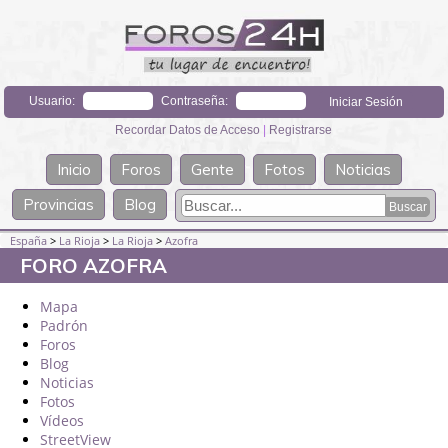
Usuario:
Contraseña:
Recordar Datos de Acceso
|
Registrarse
Inicio
Foros
Gente
Fotos
Noticias
Provincias
Blog
España
>
La Rioja
>
La Rioja
>
Azofra
FORO AZOFRA
Mapa
Padrón
Foros
Blog
Noticias
Fotos
Vídeos
StreetView