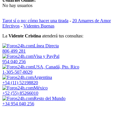
Usuarios Online:
No hay usuarios
Tarot sí o no: cómo hacer una tirada
-
20 Amarres de Amor
Efectivos
-
Videntes Buenas
La
Vidente Cristina
atenderá tus consultas:
Línea Directa
806 499 281
Visa y PayPal
954 040 256
USA, Canadá, Pto. Rico
1-305-507-8029
Argentina
+54 (11) 52198820
México
+52 (55) 85266010
Resto del Mundo
+34 954 040 256