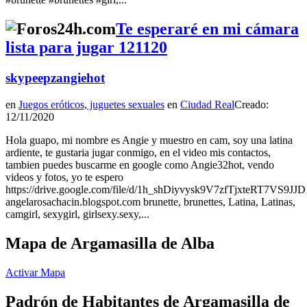
Te esperaré en mi cámara
lista para jugar 121120
skypeepzangiehot
en
Juegos eróticos, juguetes sexuales
en
Ciudad Real
Creado:
12/11/2020
Hola guapo, mi nombre es Angie y muestro en cam, soy una latina
ardiente, te gustaria jugar conmigo, en el video mis contactos,
tambien puedes buscarme en google como Angie32hot, vendo
videos y fotos, yo te espero
https://drive.google.com/file/d/1h_shDiyvysk9V7zfTjxteRT7VS9JJ
angelarosachacin.blogspot.com brunette, brunettes, Latina, Latinas,
camgirl, sexygirl, girlsexy.sexy,...
Mapa de Argamasilla de Alba
Activar Mapa
Padrón de Habitantes de Argamasilla de