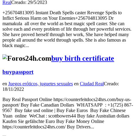
Real
Creado: 29/5/2023
+256704813095 Instant Death Spells caster Revenge Spells to
Inflict Serious Harm on Your Enemies+256704813095 Dr
mamakula all over the world as best magic spell caster. She can
solve each and every problem of life through her powerful services.
She have proved herself through her work, She have helped many
people all around the world through spells. She is also famous as
black magic...
buy birth certificate
buypassport
en
Juegos eróticos, juguetes sexuales
en
Ciudad Real
Creado:
18/11/2022
Buy Real Passport Online https://counterfeitdocs24hrs.com/buy-us-
passport/ Buy Fake Canadian Dollars WHATSAPP : +1(725) 867-
9567 Buy fake usd online | Buy Fake Euros Buy Fake Chinese
Yuan online WeChat : scottbowers44 Buy fake Australian dollars
Kaufen Sie gefälschte Euro Buy Fake Money Online
https://counterfeitdocs24hrs.com/ Buy Drivers...