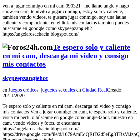
ven a jugar conmigo en mi cam 090321 me llamo angie y hago
show en cam, te invito a jugar conmigo, estoy sola y caliente,
tambien vendo videos, te gustara jugar conmigo, soy una latina
caliente y complaciente, en el link mis contactos tambien puedes
buscarme en gooogle como skypeepzangieh2
https://angelarosachacin.blogspot.com/
Te espero solo y caliente
en mi cam, descarga mi video y consigo
mis contactos
skypeepzangiehot
en
Juegos eróticos, juguetes sexuales
en
Ciudad Real
Creado:
20/11/2020
Te espero solo y caliente en mi cam, descarga mi video y consigo
mis contactos Ven a jugar conmigo en cam, te espero solo y caliente,
visita mi perfil o búscame en google como angie32hot, muestro en
cam, vendo videos y fotos, te encantará
https://angelarosachacin.blogspot.com/
https://drive.google.com/file/d/1079AmEqQRfD2d5eEg3TBzViJzpQ
#brunette #brunettes #girl,...