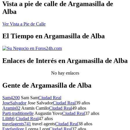
Vista a pie de calle de Argamasilla de
Alba
Ver Vista a Pie de Calle
El Tiempo en Argamasilla de Alba
Enlaces de Interés en Argamasilla de Alba
No hay enlaces
Gente de Argamasilla de Alba
Sam4200
Sam Sam
Ciudad Real
JoseSalvador
Jose Salvador
Ciudad Real
39 años
Aramis02
Aramis Camilo
Ciudad Real
49 años
Parti-traditionelle
Augustin Yovo
Ciudad Real
37 años
Lilith6
Ciudad Real
47 años
travelagents741
travel agents
Ciudad Real
38 años
Estefanilore
Lorena Leon
Ciudad Real
37 años