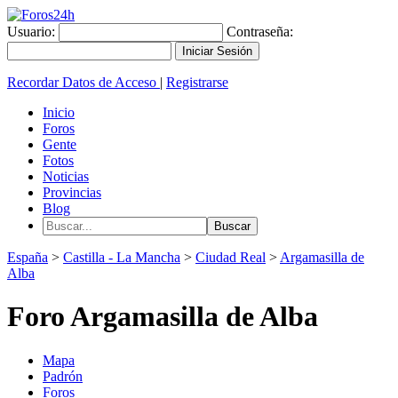
Usuario:
Contraseña:
Recordar Datos de Acceso
|
Registrarse
Inicio
Foros
Gente
Fotos
Noticias
Provincias
Blog
España
>
Castilla - La Mancha
>
Ciudad Real
>
Argamasilla de
Alba
Foro Argamasilla de Alba
Mapa
Padrón
Foros