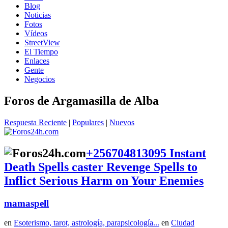
Blog
Noticias
Fotos
Vídeos
StreetView
El Tiempo
Enlaces
Gente
Negocios
Foros de Argamasilla de Alba
Respuesta Reciente
|
Populares
|
Nuevos
+256704813095 Instant
Death Spells caster Revenge Spells to
Inflict Serious Harm on Your Enemies
mamaspell
en
Esoterismo, tarot, astrología, parapsicología...
en
Ciudad