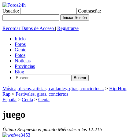
Usuario:
Contraseña:
Recordar Datos de Acceso
|
Registrarse
Inicio
Foros
Gente
Fotos
Noticias
Provincias
Blog
Música, discos, artistas, cantantes, giras, conciertos...
>
Hip Hop,
Rap
>
Festivales, giras, conciertos
España
>
Ceuta
>
Ceuta
juego
Última Respuesta el pasado Miércoles a las 12:21h