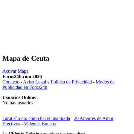
Mapa de Ceuta
Activar Mapa
Foros24h.com 2026
Contacto
-
Aviso Legal y Política de Privacidad
-
Modos de
Publicidad en Foros24h
Usuarios Online:
No hay usuarios
Tarot sí o no: cómo hacer una tirada
-
20 Amarres de Amor
Efectivos
-
Videntes Buenas
La
Vidente Cristina
atenderá tus consultas: