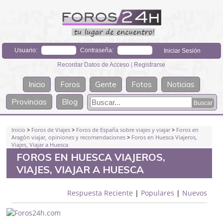
Usuario:
Contraseña:
Recordar Datos de Acceso
|
Registrarse
Inicio
Foros
Gente
Fotos
Noticias
Provincias
Blog
Inicio
>
Foros de Viajes
>
Foros de España sobre viajes y viajar
>
Foros en
Aragón viajar, opiniones y recomendaciones
>
Foros en Huesca Viajeros,
Viajes, Viajar a Huesca
FOROS EN HUESCA VIAJEROS,
VIAJES, VIAJAR A HUESCA
Respuesta Reciente
|
Populares
|
Nuevos