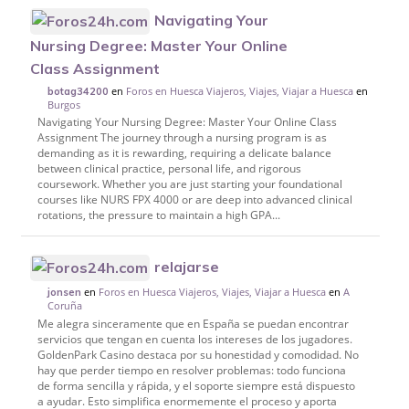
Navigating Your
Nursing Degree: Master Your Online
Class Assignment
en
Foros en Huesca Viajeros, Viajes, Viajar a Huesca
en
botag34200
Burgos
Navigating Your Nursing Degree: Master Your Online Class
Assignment The journey through a nursing program is as
demanding as it is rewarding, requiring a delicate balance
between clinical practice, personal life, and rigorous
coursework. Whether you are just starting your foundational
courses like NURS FPX 4000 or are deep into advanced clinical
rotations, the pressure to maintain a high GPA...
relajarse
en
Foros en Huesca Viajeros, Viajes, Viajar a Huesca
en
A
jonsen
Coruña
Me alegra sinceramente que en España se puedan encontrar
servicios que tengan en cuenta los intereses de los jugadores.
GoldenPark Casino destaca por su honestidad y comodidad. No
hay que perder tiempo en resolver problemas: todo funciona
de forma sencilla y rápida, y el soporte siempre está dispuesto
a ayudar. Esto simplifica enormemente el proceso y aporta