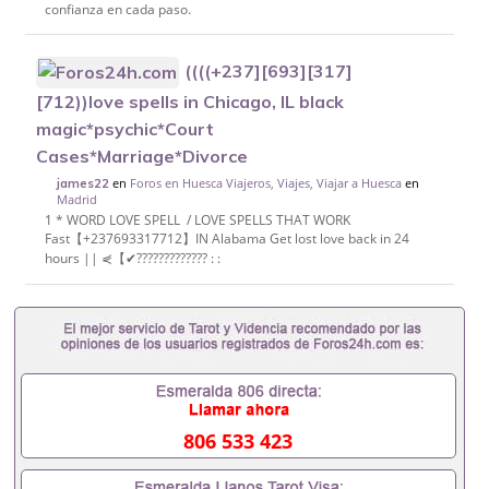
confianza en cada paso.
((((+237][693][317]
[712))love spells in Chicago, IL black
magic*psychic*Court
Cases*Marriage*Divorce
en
Foros en Huesca Viajeros, Viajes, Viajar a Huesca
en
james22
Madrid
1 * WORD LOVE SPELL / LOVE SPELLS THAT WORK
Fast【+237693317712】IN Alabama Get lost love back in 24
hours || ⋞【✔????????????? : :
806 533 423