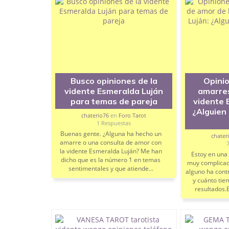
predicción pura y dura del futuro?
Control del tiempo:
Dado que la tarifa va p
demasiados silencios para analizar las ca
Sinceridad:
¿Os ha dicho la verdad de entra
Si tenéis controlado su horario habitual para pill
agendar la llamada sin intermediarios en la plat
Busco opiniones de la
Opinio
vidente Esmeralda Luján
amarres
¡Muchas gracias de antemano!
para temas de pareja
vidente 
¿Alguien
chaterio76
en
Foro Tarot
1 Respuestas
Buenas gente. ¿Alguna ha hecho un
chater
amarre o una consulta de amor con
la vidente Esmeralda Luján? Me han
Estoy en una 
dicho que es la número 1 en temas
muy complicad
sentimentales y que atiende...
alguno ha contr
y cuánto tie
resultados.