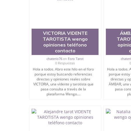
VICTORIA VIDENTE
ÁMB
TAROTISTA wengo
TARO
opiniones teléfono
opini
contacto
chaterio76
en
Foro Tarot
chater
0 Respuestas
Hola a todos. Abro este hilo en el foro
Hola a todos. A
porque estoy buscando referencias
porque estoy
directas y opiniones reales sobre
directas y o
VICTORIA, una vidente y tarotista que
ÁMBAR, una vi
pasa consulta a través de la
pasa cons
plataforma Wengo....
pl