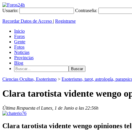
Usuario:
Contraseña:
Recordar Datos de Acceso
|
Registrarse
Inicio
Foros
Gente
Fotos
Noticias
Provincias
Blog
Ciencias Ocultas, Esoterismo
>
Esoterismo, tarot, astrología, parapsico
Clara tarotista vidente wengo op
Última Respuesta el Lunes, 1 de Junio a las 22:56h
Clara tarotista vidente wengo opiniones te