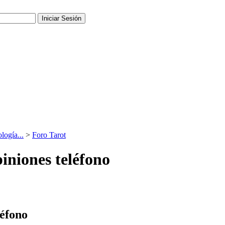
logía...
>
Foro Tarot
iniones teléfono
léfono