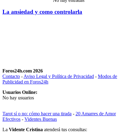
No hay entradas
La ansiedad y como controlarla
Foros24h.com 2026
Contacto
-
Aviso Legal y Política de Privacidad
-
Modos de
Publicidad en Foros24h
Usuarios Online:
No hay usuarios
Tarot sí o no: cómo hacer una tirada
-
20 Amarres de Amor
Efectivos
-
Videntes Buenas
La
Vidente Cristina
atenderá tus consultas: