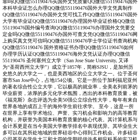
靠吗QQ微信551190476买国外文凭质量QQ微信551190476国外
本科毕业证怎么办理QQ微信551190476国外大学文凭真制作
QQ微信551190476办国外文凭可找工作QQ微信551190476国外
大学有毕业证QQ微信551190476办理国外毕业证价格QQ微信
551190476国外编号查询QQ微信551190476办理国外文凭要交
定金吗QQ微信551190476办国外可查文凭QQ微信551190476网
上购买真文凭可信吗QQ微信551190476学士学位证书查询机构
QQ微信551190476 国外资格证书办理QQ微信551190476如何
办理学历认证QQ微信551190476海外文凭认证办理QQ微信
551190476 圣何塞州立大学（San Jose State University, 又译
为“圣荷西州立大学”）成立于1857年，简称SJSU，是加州历
史悠久的大学之一，也是美西地区的公立大学之一。位于圣何
塞市San Jose中心，占地154公顷。它是一所位于加利福尼亚州
的著名综合性公立大学，它以极高的就业率，全美名列前茅的
毕业薪资，浓厚的多元化学术氛围，杰出的本科教育质量，被
《福克斯》杂志评选为全美50强公立综合性大学，每年有来自
世界各地的成百上千的海外学生前往求学。 至今，这是一所
在世界上享有学术地位、声誉、实习机会和影响力的高等教育
机构，并获誉为美国本科教育质量的核心代表。其计算机系与
会计系更是在当今美国大学教学排名中表现优异。其毕业生大
多可以在其所处地域的世界硅谷中心得到工作机会。许多硅谷
公司甚至在学生大三和大四的学期提供许多相应科系的实习机