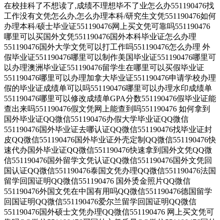
在校挂科了不想读了,成绩不理想毕不了业怎么办551190476找
工作没有文凭怎么办,怎么办理本科/研究生文凭551190476如何
办理本科/硕士毕业证551190476网上买文凭可靠吗551190476
哪里可以买国外文凭551190476国外本科毕业证怎么办理
551190476国外大学文凭可以打工作吗551190476怎么办理 外
假毕业证551190476哪里可以制作美国毕业证551190476哪里可
以办理澳洲毕业证551190476留学生在哪里可以买假毕业证
551190476哪里可以办理加拿大毕业证551190476申请学校办理
假的毕业证成绩单可以吗551190476哪里可以办理水印成绩单
551190476哪里可以修改成绩单GPA分数551190476假毕业证能
查出来吗551190476假文凭网上能查到吗551190476 如何拿到
国外毕业证QQ微信551190476办假大学毕业证QQ微信
551190476国外毕业证去哪认证QQ微信551190476找毕业证封
皮QQ微信551190476国外毕业证外壳定制QQ微信551190476快
速代办国外毕业证QQ微信551190476快速拿到国外文凭QQ微
信551190476国外留学文凭认证QQ微信551190476国外文凭回
国认证QQ微信551190476泰国文凭办理QQ微信551190476法国
留学回国证明QQ微信551190476 国外烫金照片QQ微信
551190476外国文凭在中国有用吗QQ微信551190476德国留学
回国证明QQ微信551190476爱尔兰留学回国证明QQ微信
551190476国外硕士文凭办理QQ微信551190476 网上买文凭可