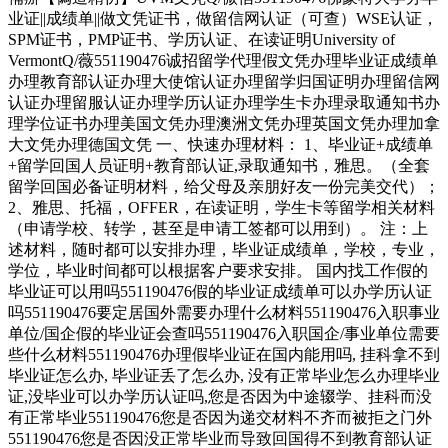
业证||成绩单||做文凭证书，做留信网认证（可查）WSE认证，
SPM证书，PMP证书、学历认证、在读证明University of
VermontQ/薇551190476诚招留学代理假文凭办理毕业证成绩单
办理教育部认证办理大使馆认证办理留学归国证明办理留信网
认证办理留服认证办理学历认证办理学生卡办理录取通知书办
理学位证书办理美国文凭办理澳洲文凭办理英国文凭办理加拿
大文凭办理德国文凭 一、快速办理材料： 1、毕业证+成绩单
+留学回国人员证明+教育部认证,录取通知书，雅思。（全套
留学回国必备证明材料，给父母及亲朋好友一份完美交代）；
2、雅思、托福，OFFER，在读证明，学生卡等留学相关材料
（申请学校、转学，甚至是申请工签都可以用到）。 注：上
述材料，随时都可以安排办理，毕业证成绩单，学校，专业，
学位，毕业时间都可以根据客户要求安排。 国内找工作假的
毕业证可以用吗551190476假的毕业证成绩单可以办学历认证
吗551190476要定居国外需要办理什么材料551190476入职事业
单位/国企假的毕业证会查吗551190476入职国企/事业单位需要
些什么材料551190476办理假毕业证在国内能用吗, 挂科拿不到
毕业证怎么办, 毕业证丢了怎么办, 没有正常毕业怎么办理毕业
证,没毕业可以办学历认证吗,您是否因为中途辍学、挂科而没
有正常毕业551190476您是否因为递交材料不齐而被拒之门外
551190476您是否因没正常毕业而导致回国得不到教育部认证