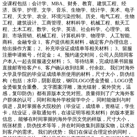
业课程包括：会计学、MBA、财务、教育、建筑工程、经
济、医学、护理、文学、音乐、生物学、统计学、美术、电子
工程、天文学、农业、环境污染控制、历史、电气工程、生物
工程、建筑设计、工商管理、材料科学、机械工程、航天工
程、土木工程、数学、化学、英语、社会科学、心理学、戏
剧、市场营销、机械工程、计算机科学、物理学、人工智能、
商科、金融专业 1、客户提供相关材料，确定客户办理信息，
给出操作方案； 2、补充毕业证成绩单等相关材料； 3、留服
注册申请账号，付定金； 4、预约递交时间，公司人员陪同客
户本人一起去留服递交材料； 5、等待结果，完成结果书留服
直接邮寄给客户 6、客户确认收到结果，付余款。 我们对海外
大学及学院的毕业证成绩单所使用的材料，尺寸大小，防伪结
构（包括：水印，阴影底纹，钢印LOGO烫金烫银，LOGO烫
金烫银复合重叠。 文字图案浮雕，激光镭射，紫外荧光，温
感，复印防伪）都有原版本文凭对照。质量得到了广大海外客
户群体的认可，同时和海外学校留学中介， 同时能做到与时
俱进，及时掌握各大院校的（毕业证，成绩单，资格证，学生
卡，结业证，录取通知书，在读证明等相关材料）的版本更新
信息， 能够在时间掌握的海外学历文凭的样版，尺寸大小，
纸张材质，防伪技术等等，并在时间收集到原版实物，以求达
到客户的需求。 我们的优势： 我们在保证合理定价的同时，