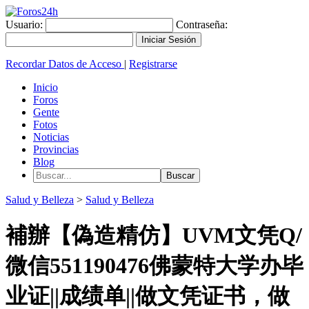
Usuario:
Contraseña:
Recordar Datos de Acceso
|
Registrarse
Inicio
Foros
Gente
Fotos
Noticias
Provincias
Blog
Salud y Belleza
>
Salud y Belleza
補辦【偽造精仿】UVM文凭Q/
微信551190476佛蒙特大学办毕
业证||成绩单||做文凭证书，做