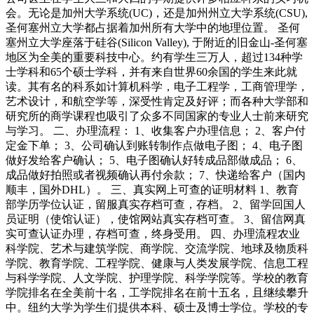
会。无论是加州大学系统(UC)，还是加州州立大学系统(CSU),
圣何塞州立大学都占据着加州所有大学中的地理位置。 圣何
塞州立大学座落于硅谷(Silicon Valley), 于附近的旧金山-圣何塞
地区为全美的重要科技中心。约有学生三万人，超过134种学
士学科和65个硕士学科，并有来自世界60余国的学生来此就
读。其有名的科系如计算机科学，电子工程学，工商管理学，
艺术设计，和航空学等，深受性肯定及好评；而各种大学部和
研究所的商学课程也吸引了众多不同国家的专业人士前来研究
与学习。 二、办理流程： 1、收集客户办理信息； 2、客户付
定金下单； 3、公司确认到账转制作点做电子图； 4、电子图
做好发给客户确认； 5、电子图确认好转成品部做成品； 6、
成品做好拍照或者视频确认再付余款； 7、快递给客户（国内
顺丰，国外DHL）。 三、真实网上可查的证明材料 1、教育
部学历学位认证，留服真实存档可查，存档。 2、留学回国人
员证明（使馆认证），使馆网站真实存档可查。 3、留信网真
实可查认证办理，存档可查，终身受用。 四、办理流程农业
科学院、艺术与建筑学院、商学院、交流学院、地球及物质科
学院、教育学院、工程学院、健康与人类发展学院、信息工程
与科学学院、人文学院、护理学院、科学学院等。学校的教育
学院排名在全美前十名，工学院排名在前十五名，且继续攀升
中。纽约大学为学生们提供本科、硕士及博士学位。学校的专