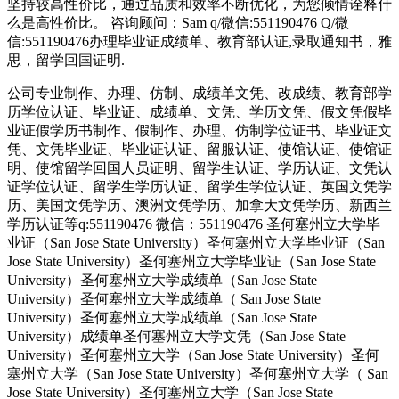
坚持较高性价比，通过品质和效率不断优化，为您倾情诠释什
么是高性价比。 咨询顾问：Sam q/微信:551190476 Q/微
信:551190476办理毕业证成绩单、教育部认证,录取通知书，雅
思，留学回国证明.
公司专业制作、办理、仿制、成绩单文凭、改成绩、教育部学
历学位认证、毕业证、成绩单、文凭、学历文凭、假文凭假毕
业证假学历书制作、假制作、办理、仿制学位证书、毕业证文
凭、文凭毕业证、毕业证认证、留服认证、使馆认证、使馆证
明、使馆留学回国人员证明、留学生认证、学历认证、文凭认
证学位认证、留学生学历认证、留学生学位认证、英国文凭学
历、美国文凭学历、澳洲文凭学历、加拿大文凭学历、新西兰
学历认证等q:551190476 微信：551190476 圣何塞州立大学毕
业证（San Jose State University）圣何塞州立大学毕业证（San
Jose State University）圣何塞州立大学毕业证（San Jose State
University）圣何塞州立大学成绩单（San Jose State
University）圣何塞州立大学成绩单（ San Jose State
University）圣何塞州立大学成绩单（San Jose State
University）成绩单圣何塞州立大学文凭（San Jose State
University）圣何塞州立大学（San Jose State University）圣何
塞州立大学（San Jose State University）圣何塞州立大学（ San
Jose State University）圣何塞州立大学（San Jose State