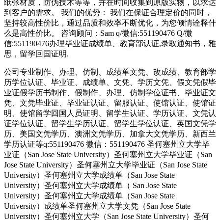
纸张材质，防伪技术等等，并在时间收集到原版实物，以求达
到客户的需求。 我们的优势： 我们在保证合理定价的同时，
坚持较高性价比，通过品质和效率不断优化，为您倾情诠释什
么是高性价比。 咨询顾问：Sam q/微信:551190476 Q/微
信:551190476办理毕业证成绩单、教育部认证,录取通知书，雅
思，留学回国证明.
公司专业制作、办理、仿制、成绩单文凭、改成绩、教育部学
历学位认证、毕业证、成绩单、文凭、学历文凭、假文凭假毕
业证假学历书制作、假制作、办理、仿制学位证书、毕业证文
凭、文凭毕业证、毕业证认证、留服认证、使馆认证、使馆证
明、使馆留学回国人员证明、留学生认证、学历认证、文凭认
证学位认证、留学生学历认证、留学生学位认证、英国文凭学
历、美国文凭学历、澳洲文凭学历、加拿大文凭学历、新西兰
学历认证等q:551190476 微信：551190476 圣何塞州立大学毕
业证（San Jose State University）圣何塞州立大学毕业证（San
Jose State University）圣何塞州立大学毕业证（San Jose State
University）圣何塞州立大学成绩单（San Jose State
University）圣何塞州立大学成绩单（ San Jose State
University）圣何塞州立大学成绩单（San Jose State
University）成绩单圣何塞州立大学文凭（San Jose State
University）圣何塞州立大学（San Jose State University）圣何