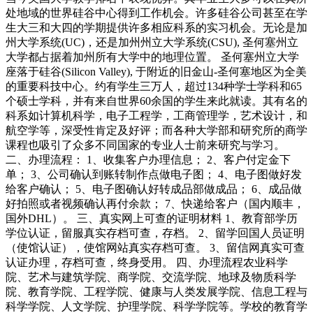
处地域的世界硅谷中心得到工作机会。许多硅谷公司甚至在学
生大三和大四的学期提供许多相应科系的实习机会。无论是加
州大学系统(UC)，还是加州州立大学系统(CSU), 圣何塞州立
大学都占据着加州所有大学中的地理位置。 圣何塞州立大学
座落于硅谷(Silicon Valley), 于附近的旧金山-圣何塞地区为全美
的重要科技中心。约有学生三万人，超过134种学士学科和65
个硕士学科，并有来自世界60余国的学生来此就读。其有名的
科系如计算机科学，电子工程学，工商管理学，艺术设计，和
航空学等，深受性肯定及好评；而各种大学部和研究所的商学
课程也吸引了众多不同国家的专业人士前来研究与学习。
二、办理流程： 1、收集客户办理信息； 2、客户付定金下
单； 3、公司确认到账转制作点做电子图； 4、电子图做好发
给客户确认； 5、电子图确认好转成品部做成品； 6、成品做
好拍照或者视频确认再付余款； 7、快递给客户（国内顺丰，
国外DHL）。 三、真实网上可查的证明材料 1、教育部学历
学位认证，留服真实存档可查，存档。 2、留学回国人员证明
（使馆认证），使馆网站真实存档可查。 3、留信网真实可查
认证办理，存档可查，终身受用。 四、办理流程农业科学
院、艺术与建筑学院、商学院、交流学院、地球及物质科学
院、教育学院、工程学院、健康与人类发展学院、信息工程与
科学学院、人文学院、护理学院、科学学院等。学校的教育学