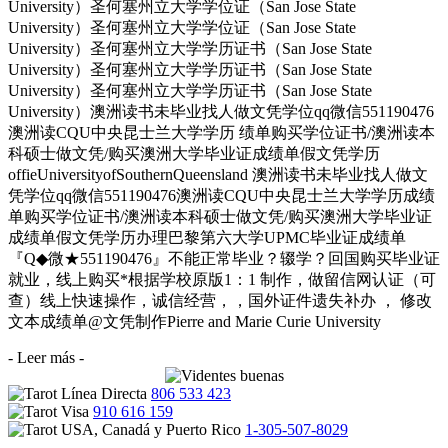
University）圣何塞州立大学学位证（San Jose State
University）圣何塞州立大学学位证（San Jose State
University）圣何塞州立大学学历证书（San Jose State
University）圣何塞州立大学学历证书（San Jose State
University）圣何塞州立大学学历证书（San Jose State
University）澳洲读书未毕业找人做文凭学位qq微信551190476
澳洲读CQU中央昆士兰大学学历 绩单购买学位证书/澳洲读本
科硕士做文凭/购买澳洲大学毕业证成绩单假文凭学历
offieUniversityofSouthernQueensland 澳洲读书未毕业找人做文
凭学位qq微信551190476澳洲读CQU中央昆士兰大学学历成绩
单购买学位证书/澳洲读本科硕士做文凭/购买澳洲大学毕业证
成绩单假文凭学历办理巴黎第六大学UPMC毕业证成绩单
『Q◆微★551190476』不能正常毕业？辍学？回国购买毕业证
就业，线上购买*根据学校原版1：1 制作，做留信网认证（可
查）线上快速操作，诚信经营，，国外证件遗失补办 ， 修改
文本成绩单@文凭制作Pierre and Marie Curie University
- Leer más -
806 533 423
910 616 159
1-305-507-8029