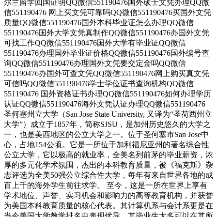
尔兰留学回国证明QQ微信551190476国外硕士文凭办理QQ微
信551190476 网上买文凭可靠吗QQ微信551190476买国外文凭
质量QQ微信551190476国外本科毕业证怎么办理QQ微信
551190476国外大学文凭真制作QQ微信551190476办国外文凭
可找工作QQ微信551190476国外大学有毕业证QQ微信
551190476办理国外毕业证价格QQ微信551190476国外编号查
询QQ微信551190476办理国外文凭要交定金吗QQ微信
551190476办国外可查文凭QQ微信551190476网上购买真文凭
可信吗QQ微信551190476学士学位证书查询机构QQ微信
551190476 国外资格证书办理QQ微信551190476如何办理学历
认证QQ微信551190476海外文凭认证办理QQ微信551190476
圣何塞州立大学（San Jose State University, 又译为“圣荷西州立
大学”）成立于1857年，简称SJSU，是加州历史悠久的大学之
一，也是美西地区的公立大学之一。位于圣何塞市San Jose中
心，占地154公顷。它是一所位于加利福尼亚州的著名综合性
公立大学，它以极高的就业率，全美名列前茅的毕业薪资，浓
厚的多元化学术氛围，杰出的本科教育质量，被《福克斯》杂
志评选为全美50强公立综合性大学，每年有来自世界各地的成
百上千的海外学生前往求学。 至今，这是一所在世界上享有
学术地位、声誉、实习机会和影响力的高等教育机构，并获誉
为美国本科教育质量的核心代表。其计算机系与会计系更是在
当今美国大学教学排名中表现优异。其毕业生大多可以在其所