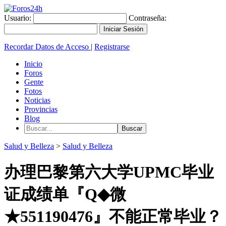
Usuario:
Contraseña:
Recordar Datos de Acceso
|
Registrarse
Inicio
Foros
Gente
Fotos
Noticias
Provincias
Blog
Salud y Belleza
>
Salud y Belleza
办理巴黎第六大学UPMC毕业
证成绩单『Q◆微
★551190476』不能正常毕业？