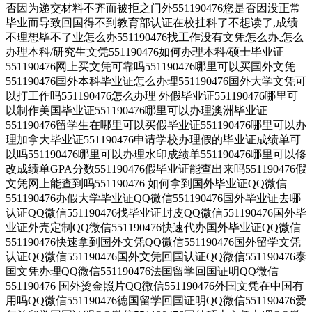
否因为递交材料不齐而被拒之门外551190476您是否因没正常
毕业而导致回国得不到教育部认证在校挂科了不想读了,成绩
不理想毕不了业怎么办551190476找工作没有文凭怎么办,怎么
办理本科/研究生文凭551190476如何办理本科/硕士毕业证
551190476网上买文凭可靠吗551190476哪里可以买国外文凭
551190476国外本科毕业证怎么办理551190476国外大学文凭可
以打工作吗551190476怎么办理 外假毕业证551190476哪里可
以制作美国毕业证551190476哪里可以办理澳洲毕业证
551190476留学生在哪里可以买假毕业证551190476哪里可以办
理加拿大毕业证551190476申请学校办理假的毕业证成绩单可
以吗551190476哪里可以办理水印成绩单551190476哪里可以修
改成绩单GPA分数551190476假毕业证能查出来吗551190476假
文凭网上能查到吗551190476 如何拿到国外毕业证QQ微信
551190476办假大学毕业证QQ微信551190476国外毕业证去哪
认证QQ微信551190476找毕业证封皮QQ微信551190476国外毕
业证外壳定制QQ微信551190476快速代办国外毕业证QQ微信
551190476快速拿到国外文凭QQ微信551190476国外留学文凭
认证QQ微信551190476国外文凭回国认证QQ微信551190476泰
国文凭办理QQ微信551190476法国留学回国证明QQ微信
551190476 国外烫金照片QQ微信551190476外国文凭在中国有
用吗QQ微信551190476德国留学回国证明QQ微信551190476爱