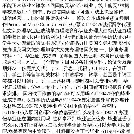
不能正常毕业？辍学？回国购买毕业证就业，线上购买*根据
学校原版1：1 制作，做留信网认证（可查）线上快速操作，
诚信经营，，国外证件遗失补办 ， 修改文本成绩单@文凭制
作Pierre and Marie Curie UniversityQ/薇551190476诚招留学代理
假文凭办理毕业证成绩单办理教育部认证办理大使馆认证办理
留学归国证明办理留信网认证办理留服认证办理学历认证办理
学生卡办理录取通知书办理学位证书办理美国文凭办理澳洲文
凭办理英国文凭办理加拿大文凭办理德国文凭 一、快速办理
材料： 1、毕业证+成绩单+留学回国人员证明+教育部认证,录
取通知书，雅思。（全套留学回国必备证明材料，给父母及亲
朋好友一份完美交代）； 2、雅思、托福，OFFER，在读证
明，学生卡等留学相关材料（申请学校、转学，甚至是申请工
签都可以用到）。 注：上述材料，随时都可以安排办理，毕
业证成绩单，学校，专业，学位，毕业时间都可以根据客户要
求安排。 国内找工作假的毕业证可以用吗551190476假的毕业
证成绩单可以办学历认证吗551190476要定居国外需要办理什
么材料551190476入职事业单位/国企假的毕业证会查吗
551190476入职国企/事业单位需要些什么材料551190476办理
假毕业证在国内能用吗, 挂科拿不到毕业证怎么办, 毕业证丢了
怎么办, 没有正常毕业怎么办理毕业证,没毕业可以办学历认证
吗,您是否因为中途辍学、挂科而没有正常毕业551190476您是