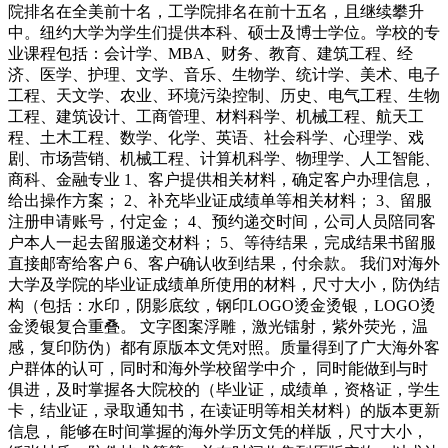
院排名在全美前十名，工学院排名在前十五名，且继续攀升
中。纽约大学为学生们提供本科、硕士及博士学位。学校的专
业课程包括：会计学、MBA、财务、教育、建筑工程、经
济、医学、护理、文学、音乐、生物学、统计学、美术、电子
工程、天文学、农业、环境污染控制、历史、电气工程、生物
工程、建筑设计、工商管理、材料科学、机械工程、航天工
程、土木工程、数学、化学、英语、社会科学、心理学、戏
剧、市场营销、机械工程、计算机科学、物理学、人工智能、
商科、金融专业 1、客户提供相关材料，确定客户办理信息，
给出操作方案； 2、补充毕业证成绩单等相关材料； 3、留服
注册申请账号，付定金； 4、预约递交时间，公司人员陪同客
户本人一起去留服递交材料； 5、等待结果，完成结果书留服
直接邮寄给客户 6、客户确认收到结果，付余款。 我们对海外
大学及学院的毕业证成绩单所使用的材料，尺寸大小，防伪结
构（包括：水印，阴影底纹，钢印LOGO烫金烫银，LOGO烫
金烫银复合重叠。 文字图案浮雕，激光镭射，紫外荧光，温
感，复印防伪）都有原版本文凭对照。质量得到了广大海外客
户群体的认可，同时和海外学校留学中介， 同时能做到与时
俱进，及时掌握各大院校的（毕业证，成绩单，资格证，学生
卡，结业证，录取通知书，在读证明等相关材料）的版本更新
信息， 能够在时间掌握的海外学历文凭的样版，尺寸大小，