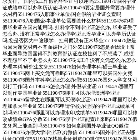
求安排。 国内找工作假的毕业证可以用吗551190476假的毕业
证成绩单可以办学历认证吗551190476要定居国外需要办理什
么材料551190476入职事业单位/国企假的毕业证会查吗
551190476入职国企/事业单位需要些什么材料551190476办理
假毕业证在国内能用吗, 挂科拿不到毕业证怎么办, 毕业证丢了
怎么办, 没有正常毕业怎么办理毕业证,没毕业可以办学历认证
吗,您是否因为中途辍学、挂科而没有正常毕业551190476您是
否因为递交材料不齐而被拒之门外551190476您是否因没正常
毕业而导致回国得不到教育部认证在校挂科了不想读了,成绩
不理想毕不了业怎么办551190476找工作没有文凭怎么办,怎么
办理本科/研究生文凭551190476如何办理本科/硕士毕业证
551190476网上买文凭可靠吗551190476哪里可以买国外文凭
551190476国外本科毕业证怎么办理551190476国外大学文凭可
以打工作吗551190476怎么办理 外假毕业证551190476哪里可
以制作美国毕业证551190476哪里可以办理澳洲毕业证
551190476留学生在哪里可以买假毕业证551190476哪里可以办
理加拿大毕业证551190476申请学校办理假的毕业证成绩单可
以吗551190476哪里可以办理水印成绩单551190476哪里可以修
改成绩单GPA分数551190476假毕业证能查出来吗551190476假
文凭网上能查到吗551190476 如何拿到国外毕业证QQ微信
551190476办假大学毕业证QQ微信551190476国外毕业证去哪
认证QQ微信551190476找毕业证封皮QQ微信551190476国外毕