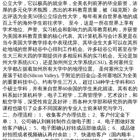
公立大学，它以极高的就业率，全美名列前茅的毕业薪资，浓
厚的多元化学术氛围，杰出的本科教育质量，被《福克斯》杂
志评选为全美50强公立综合性大学，每年有来自世界各地的成
百上千的海外学生前往求学。 至今，这是一所在世界上享有
学术地位、声誉、实习机会和影响力的高等教育机构，并获誉
为美国本科教育质量的核心代表。其计算机系与会计系更是在
当今美国大学教学排名中表现优异。其毕业生大多可以在其所
处地域的世界硅谷中心得到工作机会。许多硅谷公司甚至在学
生大三和大四的学期提供许多相应科系的实习机会。无论是加
州大学系统(UC)，还是加州州立大学系统(CSU), 圣何塞州立
大学都占据着加州所有大学中的地理位置。 圣何塞州立大学
座落于硅谷(Silicon Valley), 于附近的旧金山-圣何塞地区为全美
的重要科技中心。约有学生三万人，超过134种学士学科和65
个硕士学科，并有来自世界60余国的学生来此就读。其有名的
科系如计算机科学，电子工程学，工商管理学，艺术设计，和
航空学等，深受性肯定及好评；而各种大学部和研究所的商学
课程也吸引了众多不同国家的专业人士前来研究与学习。
二、办理流程： 1、收集客户办理信息； 2、客户付定金下
单； 3、公司确认到账转制作点做电子图； 4、电子图做好发
给客户确认； 5、电子图确认好转成品部做成品； 6、成品做
好拍照或者视频确认再付余款； 7、快递给客户（国内顺丰，