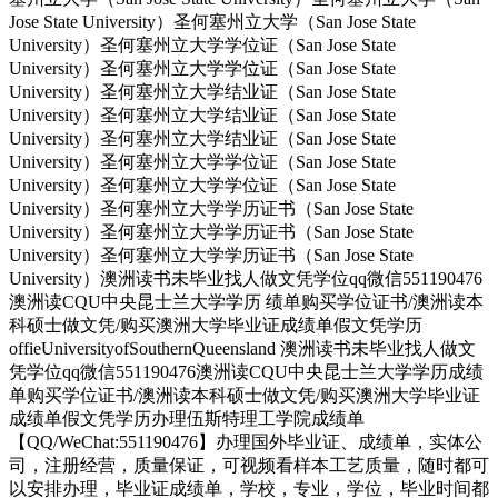
Jose State University）圣何塞州立大学（San Jose State
University）圣何塞州立大学学位证（San Jose State
University）圣何塞州立大学学位证（San Jose State
University）圣何塞州立大学结业证（San Jose State
University）圣何塞州立大学结业证（San Jose State
University）圣何塞州立大学结业证（San Jose State
University）圣何塞州立大学学位证（San Jose State
University）圣何塞州立大学学位证（San Jose State
University）圣何塞州立大学学历证书（San Jose State
University）圣何塞州立大学学历证书（San Jose State
University）圣何塞州立大学学历证书（San Jose State
University）澳洲读书未毕业找人做文凭学位qq微信551190476
澳洲读CQU中央昆士兰大学学历 绩单购买学位证书/澳洲读本
科硕士做文凭/购买澳洲大学毕业证成绩单假文凭学历
offieUniversityofSouthernQueensland 澳洲读书未毕业找人做文
凭学位qq微信551190476澳洲读CQU中央昆士兰大学学历成绩
单购买学位证书/澳洲读本科硕士做文凭/购买澳洲大学毕业证
成绩单假文凭学历办理伍斯特理工学院成绩单
【QQ/WeChat:551190476】办理国外毕业证、成绩单，实体公
司，注册经营，质量保证，可视频看样本工艺质量，随时都可
以安排办理，毕业证成绩单，学校，专业，学位，毕业时间都