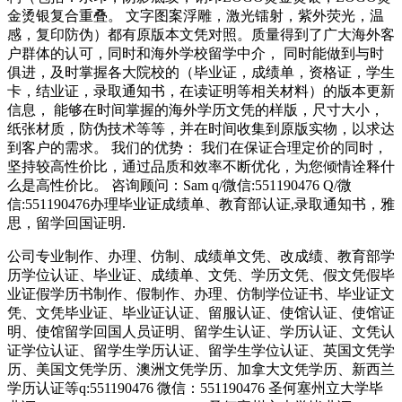
金烫银复合重叠。 文字图案浮雕，激光镭射，紫外荧光，温
感，复印防伪）都有原版本文凭对照。质量得到了广大海外客
户群体的认可，同时和海外学校留学中介， 同时能做到与时
俱进，及时掌握各大院校的（毕业证，成绩单，资格证，学生
卡，结业证，录取通知书，在读证明等相关材料）的版本更新
信息， 能够在时间掌握的海外学历文凭的样版，尺寸大小，
纸张材质，防伪技术等等，并在时间收集到原版实物，以求达
到客户的需求。 我们的优势： 我们在保证合理定价的同时，
坚持较高性价比，通过品质和效率不断优化，为您倾情诠释什
么是高性价比。 咨询顾问：Sam q/微信:551190476 Q/微
信:551190476办理毕业证成绩单、教育部认证,录取通知书，雅
思，留学回国证明.
公司专业制作、办理、仿制、成绩单文凭、改成绩、教育部学
历学位认证、毕业证、成绩单、文凭、学历文凭、假文凭假毕
业证假学历书制作、假制作、办理、仿制学位证书、毕业证文
凭、文凭毕业证、毕业证认证、留服认证、使馆认证、使馆证
明、使馆留学回国人员证明、留学生认证、学历认证、文凭认
证学位认证、留学生学历认证、留学生学位认证、英国文凭学
历、美国文凭学历、澳洲文凭学历、加拿大文凭学历、新西兰
学历认证等q:551190476 微信：551190476 圣何塞州立大学毕