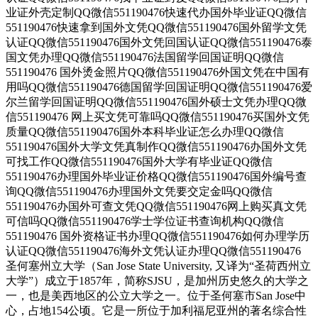
业证外壳定制QQ微信551190476快速代办国外毕业证QQ微信
551190476快速拿到国外文凭QQ微信551190476国外留学文凭
认证QQ微信551190476国外文凭回国认证QQ微信551190476泰
国文凭办理QQ微信551190476法国留学回国证明QQ微信
551190476 国外烫金照片QQ微信551190476外国文凭在中国有
用吗QQ微信551190476德国留学回国证明QQ微信551190476爱
尔兰留学回国证明QQ微信551190476国外硕士文凭办理QQ微
信551190476 网上买文凭可靠吗QQ微信551190476买国外文凭
质量QQ微信551190476国外本科毕业证怎么办理QQ微信
551190476国外大学文凭真制作QQ微信551190476办国外文凭
可找工作QQ微信551190476国外大学有毕业证QQ微信
551190476办理国外毕业证价格QQ微信551190476国外编号查
询QQ微信551190476办理国外文凭要交定金吗QQ微信
551190476办国外可查文凭QQ微信551190476网上购买真文凭
可信吗QQ微信551190476学士学位证书查询机构QQ微信
551190476 国外资格证书办理QQ微信551190476如何办理学历
认证QQ微信551190476海外文凭认证办理QQ微信551190476
圣何塞州立大学（San Jose State University, 又译为“圣荷西州立
大学”）成立于1857年，简称SJSU，是加州历史悠久的大学之
一，也是美西地区的公立大学之一。位于圣何塞市San Jose中
心，占地154公顷。它是一所位于加利福尼亚州的著名综合性