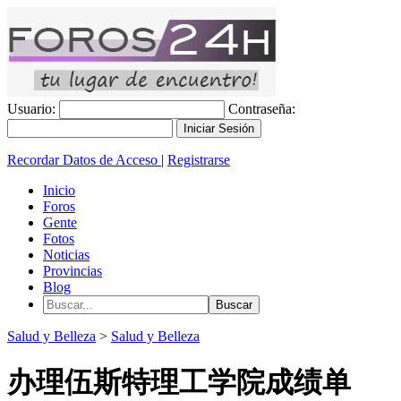
Usuario:
Contraseña:
Recordar Datos de Acceso
|
Registrarse
Inicio
Foros
Gente
Fotos
Noticias
Provincias
Blog
Salud y Belleza
>
Salud y Belleza
办理伍斯特理工学院成绩单