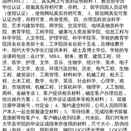
国外DHL）。 三、真实网上可查的证明材料 1、教育部学历
学位认证，留服真实存档可查，存档。 2、留学回国人员证明
（使馆认证），使馆网站真实存档可查。 3、留信网真实可查
认证办理，存档可查，终身受用。 四、办理流程农业科学
院、艺术与建筑学院、商学院、交流学院、地球及物质科学
院、教育学院、工程学院、健康与人类发展学院、信息工程与
科学学院、人文学院、护理学院、科学学院等。学校的教育学
院排名在全美前十名，工学院排名在前十五名，且继续攀升
中。纽约大学为学生们提供本科、硕士及博士学位。学校的专
业课程包括：会计学、MBA、财务、教育、建筑工程、经
济、医学、护理、文学、音乐、生物学、统计学、美术、电子
工程、天文学、农业、环境污染控制、历史、电气工程、生物
工程、建筑设计、工商管理、材料科学、机械工程、航天工
程、土木工程、数学、化学、英语、社会科学、心理学、戏
剧、市场营销、机械工程、计算机科学、物理学、人工智能、
商科、金融专业 1、客户提供相关材料，确定客户办理信息，
给出操作方案； 2、补充毕业证成绩单等相关材料； 3、留服
注册申请账号，付定金； 4、预约递交时间，公司人员陪同客
户本人一起去留服递交材料； 5、等待结果，完成结果书留服
直接邮寄给客户 6、客户确认收到结果，付余款。 我们对海外
大学及学院的毕业证成绩单所使用的材料，尺寸大小，防伪结
构（包括：水印，阴影底纹，钢印LOGO烫金烫银，LOGO烫