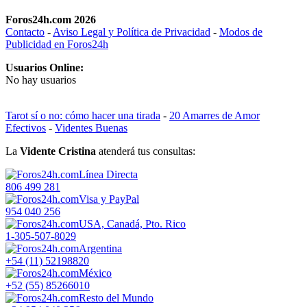
Foros24h.com 2026
Contacto
-
Aviso Legal y Política de Privacidad
-
Modos de
Publicidad en Foros24h
Usuarios Online:
No hay usuarios
Tarot sí o no: cómo hacer una tirada
-
20 Amarres de Amor
Efectivos
-
Videntes Buenas
La
Vidente Cristina
atenderá tus consultas:
Línea Directa
806 499 281
Visa y PayPal
954 040 256
USA, Canadá, Pto. Rico
1-305-507-8029
Argentina
+54 (11) 52198820
México
+52 (55) 85266010
Resto del Mundo