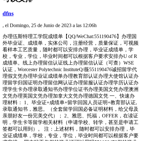
dfns
, el Domingo, 25 de Junio de 2023 a las 12:06h
办理伍斯特理工学院成绩单【QQ/WeChat:551190476】办理国
外毕业证、成绩单，实体公司，注册经营，质量保证，可视频
看样本工艺质量，随时都可以安排办理，毕业证成绩单，学
校，专业，学位，毕业时间都可以根据客户要求安排办U of R
成绩单。线上办理留信认证线上办理留信认证（可查）WSE
认证，Worcester Polytechnic InstituteQ/薇551190476诚招留学代
理假文凭办理毕业证成绩单办理教育部认证办理大使馆认证办
理留学归国证明办理留信网认证办理留服认证办理学历认证办
理学生卡办理录取通知书办理学位证书办理美国文凭办理澳洲
文凭办理英国文凭办理加拿大文凭办理德国文凭 一、快速办
理材料： 1、毕业证+成绩单+留学回国人员证明+教育部认证,
录取通知书，雅思。（全套留学回国必备证明材料，给父母及
亲朋好友一份完美交代）； 2、雅思、托福，OFFER，在读证
明，学生卡等留学相关材料（申请学校、转学，甚至是申请工
签都可以用到）。 注：上述材料，随时都可以安排办理，毕
业证成绩单，学校，专业，学位，毕业时间都可以根据客户要