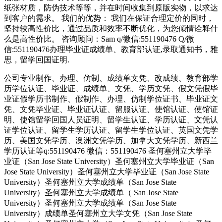
纸张材质，防伪技术等等，并在时间收集到原版实物，以求达
到客户的需求。 我们的优势： 我们在保证合理定价的同时，
坚持较高性价比，通过品质和效率不断优化，为您倾情诠释什
么是高性价比。 咨询顾问：Sam q/微信:551190476 Q/微
信:551190476办理毕业证成绩单、教育部认证,录取通知书，雅
思，留学回国证明.
公司专业制作、办理、仿制、成绩单文凭、改成绩、教育部学
历学位认证、毕业证、成绩单、文凭、学历文凭、假文凭假毕
业证假学历书制作、假制作、办理、仿制学位证书、毕业证文
凭、文凭毕业证、毕业证认证、留服认证、使馆认证、使馆证
明、使馆留学回国人员证明、留学生认证、学历认证、文凭认
证学位认证、留学生学历认证、留学生学位认证、英国文凭学
历、美国文凭学历、澳洲文凭学历、加拿大文凭学历、新西兰
学历认证等q:551190476 微信：551190476 圣何塞州立大学毕
业证（San Jose State University）圣何塞州立大学毕业证（San
Jose State University）圣何塞州立大学毕业证（San Jose State
University）圣何塞州立大学成绩单（San Jose State
University）圣何塞州立大学成绩单（ San Jose State
University）圣何塞州立大学成绩单（San Jose State
University）成绩单圣何塞州立大学文凭（San Jose State