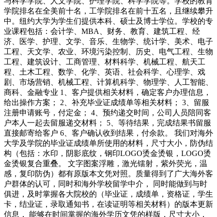
与科学学院、人文学院、护理学院、科学学院等。学校的教育
学院排名在全美前十名，工学院排名在前十五名，且继续攀升
中。纽约大学为学生们提供本科、硕士及博士学位。学校的专
业课程包括：会计学、MBA、财务、教育、建筑工程、经
济、医学、护理、文学、音乐、生物学、统计学、美术、电子
工程、天文学、农业、环境污染控制、历史、电气工程、生物
工程、建筑设计、工商管理、材料科学、机械工程、航天工
程、土木工程、数学、化学、英语、社会科学、心理学、戏
剧、市场营销、机械工程、计算机科学、物理学、人工智能、
商科、金融专业 1、客户提供相关材料，确定客户办理信息，
给出操作方案； 2、补充毕业证成绩单等相关材料； 3、留服
注册申请账号，付定金； 4、预约递交时间，公司人员陪同客
户本人一起去留服递交材料； 5、等待结果，完成结果书留服
直接邮寄给客户 6、客户确认收到结果，付余款。 我们对海外
大学及学院的毕业证成绩单所使用的材料，尺寸大小，防伪结
构（包括：水印，阴影底纹，钢印LOGO烫金烫银，LOGO烫
金烫银复合重叠。 文字图案浮雕，激光镭射，紫外荧光，温
感，复印防伪）都有原版本文凭对照。质量得到了广大海外客
户群体的认可，同时和海外学校留学中介， 同时能做到与时
俱进，及时掌握各大院校的（毕业证，成绩单，资格证，学生
卡，结业证，录取通知书，在读证明等相关材料）的版本更新
信息， 能够在时间掌握的海外学历文凭的样版，尺寸大小，