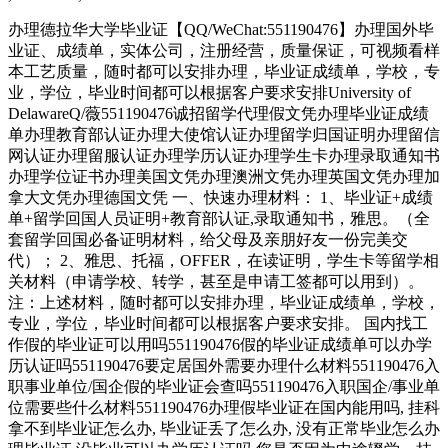
办理德拉华大学毕业证【QQ/WeChat:551190476】办理国外毕
业证、成绩单，实体公司，注册经营，质量保证，可视频看样
本工艺质量，随时都可以安排办理，毕业证成绩单，学校，专
业，学位，毕业时间都可以根据客户要求安排University of
DelawareQ/薇551190476诚招留学代理假文凭办理毕业证成绩
单办理教育部认证办理大使馆认证办理留学归国证明办理留信
网认证办理留服认证办理学历认证办理学生卡办理录取通知书
办理学位证书办理美国文凭办理澳洲文凭办理英国文凭办理加
拿大文凭办理德国文凭 一、快速办理材料： 1、毕业证+成绩
单+留学回国人员证明+教育部认证,录取通知书，雅思。（全
套留学回国必备证明材料，给父母及亲朋好友一份完美交
代）； 2、雅思、托福，OFFER，在读证明，学生卡等留学相
关材料（申请学校、转学，甚至是申请工签都可以用到）。
注：上述材料，随时都可以安排办理，毕业证成绩单，学校，
专业，学位，毕业时间都可以根据客户要求安排。 国内找工
作假的毕业证可以用吗551190476假的毕业证成绩单可以办学
历认证吗551190476要定居国外需要办理什么材料551190476入
职事业单位/国企假的毕业证会查吗551190476入职国企/事业单
位需要些什么材料551190476办理假毕业证在国内能用吗, 挂科
拿不到毕业证怎么办, 毕业证丢了怎么办, 没有正常毕业怎么办