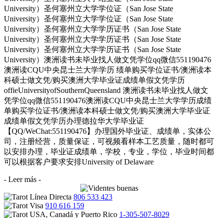
University）圣何塞州立大学学位证（San Jose State
University）圣何塞州立大学学位证（San Jose State
University）圣何塞州立大学学历证书（San Jose State
University）圣何塞州立大学学历证书（San Jose State
University）圣何塞州立大学学历证书（San Jose State
University）澳洲读书未毕业找人做文凭学位qq微信551190476
澳洲读CQU中央昆士兰大学学历 绩单购买学位证书/澳洲读本
科硕士做文凭/购买澳洲大学毕业证成绩单假文凭学历
offieUniversityofSouthernQueensland 澳洲读书未毕业找人做文
凭学位qq微信551190476澳洲读CQU中央昆士兰大学学历成绩
单购买学位证书/澳洲读本科硕士做文凭/购买澳洲大学毕业证
成绩单假文凭学历办理德拉华大学毕业证
【QQ/WeChat:551190476】办理国外毕业证、成绩单，实体公
司，注册经营，质量保证，可视频看样本工艺质量，随时都可
以安排办理，毕业证成绩单，学校，专业，学位，毕业时间都
可以根据客户要求安排University of Delaware
- Leer más -
806 533 423
910 616 159
1-305-507-8029