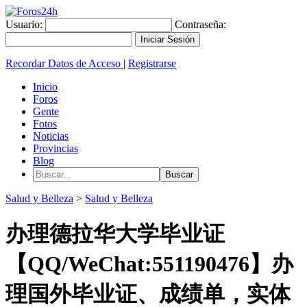
Usuario:
Contraseña:
Recordar Datos de Acceso
|
Registrarse
Inicio
Foros
Gente
Fotos
Noticias
Provincias
Blog
Salud y Belleza
>
Salud y Belleza
办理德拉华大学毕业证
【QQ/WeChat:551190476】办
理国外毕业证、成绩单，实体