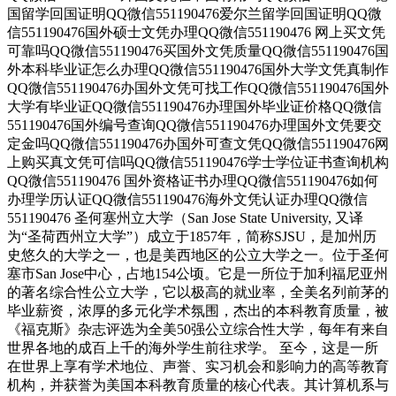
国留学回国证明QQ微信551190476爱尔兰留学回国证明QQ微
信551190476国外硕士文凭办理QQ微信551190476 网上买文凭
可靠吗QQ微信551190476买国外文凭质量QQ微信551190476国
外本科毕业证怎么办理QQ微信551190476国外大学文凭真制作
QQ微信551190476办国外文凭可找工作QQ微信551190476国外
大学有毕业证QQ微信551190476办理国外毕业证价格QQ微信
551190476国外编号查询QQ微信551190476办理国外文凭要交
定金吗QQ微信551190476办国外可查文凭QQ微信551190476网
上购买真文凭可信吗QQ微信551190476学士学位证书查询机构
QQ微信551190476 国外资格证书办理QQ微信551190476如何
办理学历认证QQ微信551190476海外文凭认证办理QQ微信
551190476 圣何塞州立大学（San Jose State University, 又译
为“圣荷西州立大学”）成立于1857年，简称SJSU，是加州历
史悠久的大学之一，也是美西地区的公立大学之一。位于圣何
塞市San Jose中心，占地154公顷。它是一所位于加利福尼亚州
的著名综合性公立大学，它以极高的就业率，全美名列前茅的
毕业薪资，浓厚的多元化学术氛围，杰出的本科教育质量，被
《福克斯》杂志评选为全美50强公立综合性大学，每年有来自
世界各地的成百上千的海外学生前往求学。 至今，这是一所
在世界上享有学术地位、声誉、实习机会和影响力的高等教育
机构，并获誉为美国本科教育质量的核心代表。其计算机系与