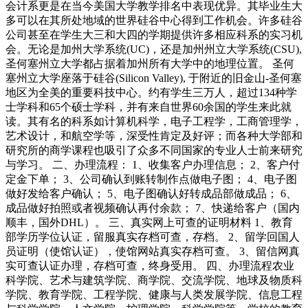
会计系更是在当今美国大学教学排名中表现优异。其毕业生大
多可以在其所处地域的世界硅谷中心得到工作机会。许多硅谷
公司甚至在学生大三和大四的学期提供许多相应科系的实习机
会。无论是加州大学系统(UC)，还是加州州立大学系统(CSU),
圣何塞州立大学都占据着加州所有大学中的地理位置。 圣何
塞州立大学座落于硅谷(Silicon Valley), 于附近的旧金山-圣何塞
地区为全美的重要科技中心。约有学生三万人，超过134种学
士学科和65个硕士学科，并有来自世界60余国的学生来此就
读。其有名的科系如计算机科学，电子工程学，工商管理学，
艺术设计，和航空学等，深受性肯定及好评；而各种大学部和
研究所的商学课程也吸引了众多不同国家的专业人士前来研究
与学习。 二、办理流程： 1、收集客户办理信息； 2、客户付
定金下单； 3、公司确认到账转制作点做电子图； 4、电子图
做好发给客户确认； 5、电子图确认好转成品部做成品； 6、
成品做好拍照或者视频确认再付余款； 7、快递给客户（国内
顺丰，国外DHL）。 三、真实网上可查的证明材料 1、教育
部学历学位认证，留服真实存档可查，存档。 2、留学回国人
员证明（使馆认证），使馆网站真实存档可查。 3、留信网真
实可查认证办理，存档可查，终身受用。 四、办理流程农业
科学院、艺术与建筑学院、商学院、交流学院、地球及物质科
学院、教育学院、工程学院、健康与人类发展学院、信息工程