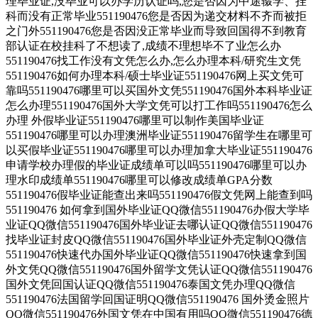
理毕业证,没毕业可以办学历认证吗,您是否因为中途辍学、挂
科而没有正常毕业551190476您是否因为递交材料不齐而被拒
之门外551190476您是否因没正常毕业而导致回国得不到教育
部认证在校挂科了不想读了,成绩不理想毕不了业怎么办
551190476找工作没有文凭怎么办,怎么办理本科/研究生文凭
551190476如何办理本科/硕士毕业证551190476网上买文凭可
靠吗551190476哪里可以买国外文凭551190476国外本科毕业证
怎么办理551190476国外大学文凭可以打工作吗551190476怎么
办理 外假毕业证551190476哪里可以制作美国毕业证
551190476哪里可以办理澳洲毕业证551190476留学生在哪里可
以买假毕业证551190476哪里可以办理加拿大毕业证551190476
申请学校办理假的毕业证成绩单可以吗551190476哪里可以办
理水印成绩单551190476哪里可以修改成绩单GPA分数
551190476假毕业证能查出来吗551190476假文凭网上能查到吗
551190476 如何拿到国外毕业证QQ微信551190476办假大学毕
业证QQ微信551190476国外毕业证去哪认证QQ微信551190476
找毕业证封皮QQ微信551190476国外毕业证外壳定制QQ微信
551190476快速代办国外毕业证QQ微信551190476快速拿到国
外文凭QQ微信551190476国外留学文凭认证QQ微信551190476
国外文凭回国认证QQ微信551190476泰国文凭办理QQ微信
551190476法国留学回国证明QQ微信551190476 国外烫金照片
QQ微信551190476外国文凭在中国有用吗QQ微信551190476德