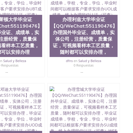
微信551190476国外硕士文凭办理QQ微信551190476 网
量QQ微信551190476国外本科毕业证怎么办理QQ微信
0476办国外文凭可找工作QQ微信551190476国外大学有毕业
51190476国外编号查询QQ微信551190476办理国外文凭
莱顿大学毕业证
办理利兹大学毕业证
信551190476网上购买真文凭可信吗QQ微信551190476
hat:551190476】
【QQ/WeChat:551190476】
资格证书办理QQ微信551190476如何办理学历认证QQ微信
毕业证、成绩单，实
办理国外毕业证、成绩单，实
塞州立大学（San Jose State University, 又译为“圣荷
注册经营，质量保
体公司，注册经营，质量保
是加州历史悠久的大学之一，也是美西地区的公立大学之一。
频看样本工艺质量，
证，可视频看样本工艺质量，
顷。它是一所位于加利福尼亚州的著名综合性公立大学，它以极
都可以安排办理
随时都可以安排办理，
多元化学术氛围，杰出的本科教育质量，被《福克斯》杂
世界各地的成百上千的海外学生前往求学。 至今，这是一
en
Salud y Belleza
dfns
en
Salud y Belleza
响力的高等教育机构，并获誉为美国本科教育质量的核心
0 Respuestas
0 Respuestas
教学排名中表现优异。其毕业生大多可以在其所处地域的
...
...
在学生大三和大四的学期提供许多相应科系的实习机会。
(CSU), 圣何塞州立大学都占据着加州所有大学中的地理
lley), 于附近的旧金山-圣何塞地区为全美的重要科技中心。约
士学科，并有来自世界60余国的学生来此就读。其有名的科
术设计，和航空学等，深受性肯定及好评；而各种大学部
人士前来研究与学习。 二、办理流程： 1、收集客户办
账转制作点做电子图； 4、电子图做好发给客户确认； 5、
照或者视频确认再付余款； 7、快递给客户（国内顺丰，国
教育部学历学位认证，留服真实存档可查，存档。 2、留学回
查。 3、留信网真实可查认证办理，存档可查，终身受
院、商学院、交流学院、地球及物质科学院、教育学院、工