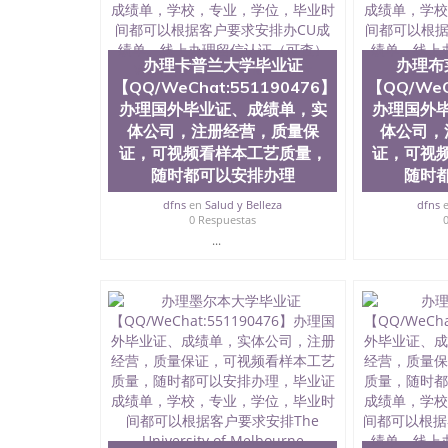
回国证明QQ微信551190476爱尔兰留学回国证明QQ
上买文凭可靠吗QQ微信551190476买国外文凭质
551190476国外大学文凭真制作QQ微信55119
证QQ微信551190476办理国外毕业证价格QQ微信5
办理卡普兰大学毕业证
办理布
要交定金吗QQ微信551190476办国外可查文凭QQ微
【QQ/WeChat:551190476】
【QQ/WeC
学士学位证书查询机构QQ微信551190476 国外
办理国外毕业证、成绩单，实
办理国外
551190476海外文凭认证办理QQ微信551190476 圣何
体公司，注册经营，质量保
体公司，
西州立大学”）成立于1857年，简称SJSU，
证，可视频看样本工艺质量，
证，可视
位于圣何塞市San Jose中心，占地154公
随时都可以安排办理
随时
高的就业率，全美名列前茅的毕业薪资，浓厚的
志评选为全美50强公立综合性大学，每年有来自
dfns
en
Salud y Belleza
dfns
所在世界上享有学术地位、声誉、实习机会和影
0 Respuestas
代表。其计算机系与会计系更是在当今美国大学
...
世界硅谷中心得到工作机会。许多硅谷公司甚至
无论是加州大学系统(UC)，还是加州州立大学系统
位置。 圣何塞州立大学座落于硅谷(Silicon Va
有学生三万人，超过134种学士学科和65个硕
系如计算机科学，电子工程学，工商管理学，艺
和研究所的商学课程也吸引了众多不同国家的专业
理信息； 2、客户付定金下单； 3、公司确认到
电子图确认好转成品部做成品； 6、成品做好拍
外DHL）。 三、真实网上可查的证明材料 1、
国人员证明（使馆认证），使馆网站真实存档可
用。 四、办理流程农业科学院、艺术与建筑学