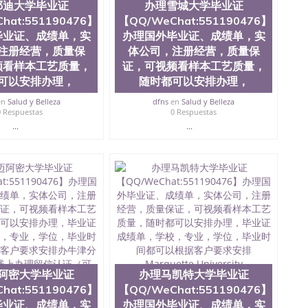
邓迪大学毕业证
办理雪城大学毕业证
学院、人文学院、护理学院、科学学院等。学校的教育学
hat:551190476】
【QQ/WeChat:551190476】
且继续攀升中。纽约大学为学生们提供本科、硕士及博士
财务、教育、建筑工程、经济、医学、护理、文学、音乐、
毕业证、成绩单，实
办理国外毕业证、成绩单，实
业、环境污染控制、历史、电气工程、生物工程、建筑设
注册经营，质量保
体公司，注册经营，质量保
、土木工程、数学、化学、英语、社会科学、心理学、戏
频看样本工艺质量，
证，可视频看样本工艺质量，
、人工智能、商科、金融专业 1、客户提供相关材料，确
可以安排办理，
随时都可以安排办理，
证成绩单等相关材料； 3、留服注册申请账号，付定金；
留服递交材料； 5、等待结果，完成结果书留服直接邮寄
en
Salud y Belleza
dfns
en
Salud y Belleza
对海外大学及学院的毕业证成绩单所使用的材料，尺寸大
0 Respuestas
0 Respuestas
O烫金烫银，LOGO烫金烫银复合重叠。 文字图案浮雕，
...
...
版本文凭对照。质量得到了广大海外客户群体的认可，同
，及时掌握各大院校的（毕业证，成绩单，资格证，学生
）的版本更新信息， 能够在时间掌握的海外学历文凭的样
时间收集到原版实物，以求达到客户的需求。 我们的优
价比，通过品质和效率不断优化，为您倾情诠释什么是高性
/微信:551190476办理毕业证成绩单、教育部认证,录取通知
绩、教育部学历学位认证、毕业证、成绩单、文凭、学历
办理、仿制学位证书、毕业证文凭、文凭毕业证、毕业证
学回国人员证明、留学生认证、学历认证、文凭认证学位
阿密大学毕业证
办理马凯特大学毕业证
文凭学历、美国文凭学历、澳洲文凭学历、加拿大文凭学
hat:551190476】
【QQ/WeChat:551190476】
0476 圣何塞州立大学毕业证（San Jose State
毕业证、成绩单，实
办理国外毕业证、成绩单，实
ate University）圣何塞州立大学毕业证（San Jose State