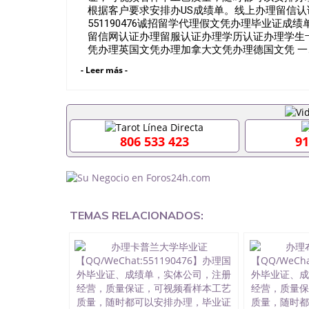
根据客户要求安排办US成绩单。线上办理留信认证（可查）WS
551190476诚招留学代理假文凭办理毕业证
留信网认证办理留服认证办理学历认证办理学生
凭办理英国文凭办理加拿大文凭办理德国文凭 一
+教育部认证,录取通知书，雅思。（全套留学回
- Leer más -
雅思、托福，OFFER，在读证明，学生卡等留
到）。 注：上述材料，随时都可以安排办理，
户要求安排。 国内找工作假的毕业证可以用吗5511
要定居国外需要办理什么材料551190476入职事
位需要些什么材料551190476办理假毕业证在国
806 533 423
91
有正常毕业怎么办理毕业证,没毕业可以办学历认
551190476您是否因为递交材料不齐而被拒之门
认证在校挂科了不想读了,成绩不理想毕不了业怎么办
生文凭551190476如何办理本科/硕士毕业证551
551190476国外本科毕业证怎么办理5511904
551190476哪里可以制作美国毕业证5511904
TEMAS RELACIONADOS:
毕业证551190476哪里可以办理加拿大毕业证551
哪里可以办理水印成绩单551190476哪里可以修改
551190476假文凭网上能查到吗551190476 
551190476国外毕业证去哪认证QQ微信551190
微信551190476快速代办国外毕业证QQ微信551
认证QQ微信551190476国外文凭回国认证QQ微信5
证明QQ微信551190476 国外烫金照片QQ微信55