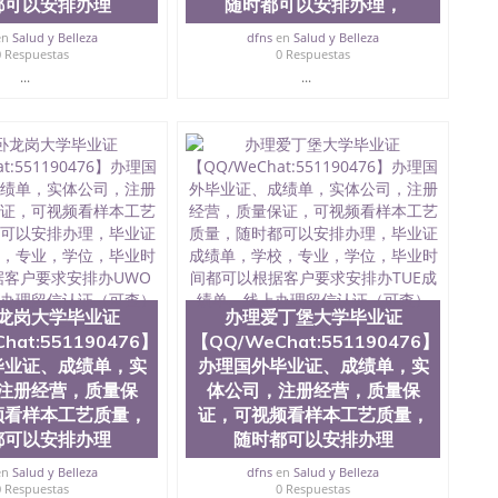
都可以安排办理
随时都可以安排办理，
E认证，The University of Sydney
en
Salud y Belleza
dfns
en
Salud y Belleza
0 Respuestas
0 Respuestas
...
...
龙岗大学毕业证
办理爱丁堡大学毕业证
hat:551190476】
【QQ/WeChat:551190476】
毕业证、成绩单，实
办理国外毕业证、成绩单，实
注册经营，质量保
体公司，注册经营，质量保
频看样本工艺质量，
证，可视频看样本工艺质量，
都可以安排办理
随时都可以安排办理
en
Salud y Belleza
dfns
en
Salud y Belleza
0 Respuestas
0 Respuestas