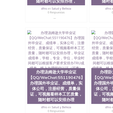
随时都可以安排办理，
随时
根据客户要求安排办US成绩单。线上办理留信认证（可查）WS
dfns
en
Salud y Belleza
dfns
0 Respuestas
...
办理汤姆逊大学毕业证
办理卧
【QQ/WeChat:551190476】
【QQ/WeC
办理国外毕业证、成绩单，实
办理国外
体公司，注册经营，质量保
体公司，
证，可视频看样本工艺质量，
证，可视
随时都可以安排办理
随时
dfns
en
Salud y Belleza
dfns
0 Respuestas