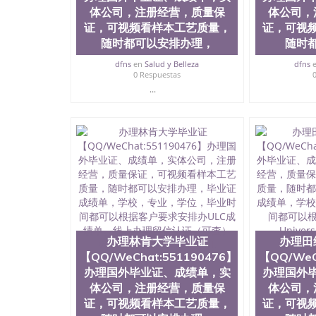
体公司，注册经营，质量保
University）圣何塞州立大学成绩单（San Jose Sta
体公司，
University）圣何塞州立大学成绩单（San Jose S
证，可视频看样本工艺质量，
证，可视
State University）圣何塞州立大学（San Jose St
随时都可以安排办理，
随时
University）圣何塞州立大学（ San Jose State Un
圣何塞州立大学文凭（San Jose State Universit
dfns
en
Salud y Belleza
dfns
0 Respuestas
圣何塞州立大学文凭（San Jose State Universit
...
塞州立大学学历（San Jose State University）
大学学历（San Jose State University）圣何塞
（San Jose State University）圣何塞州立大学（S
State University）圣何塞州立大学学位证（San J
State University）圣何塞州立大学学位证（San Jos
University）圣何塞州立大学（San Jose State Un
何塞州立大学（San Jose State University）圣
立大学学位证（San Jose State University）圣
立大学结业证（San Jose State University）圣
立大学学位证（San Jose State University）圣
立大学学历证书（San Jose State University）
塞州立大学学历证书（San Jose State Unive
办理林肯大学毕业证
办理田
读CQU中央昆士兰大学学历 绩单购买学位证书
【QQ/WeChat:551190476】
【QQ/WeC
学历offieUniversityofSouthernQueens
办理国外毕业证、成绩单，实
办理国外
央昆士兰大学学历成绩单购买学位证书/澳洲读
体公司，注册经营，质量保
体公司，
理悉尼大学毕业证【QQ/WeChat:551190
证，可视频看样本工艺质量，
证，可视
证，可视频看样本工艺质量，随时都可以安排办