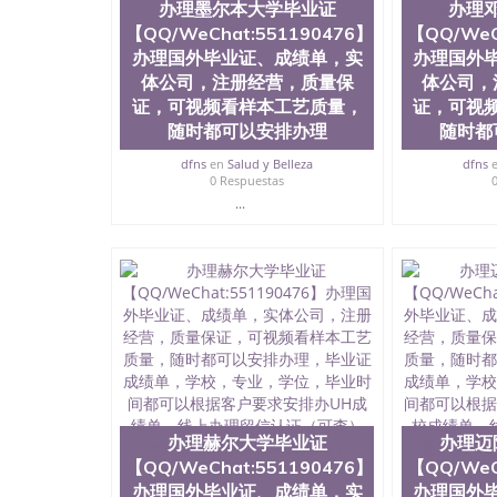
办理墨尔本大学毕业证
办理
程学院、健康与人类发展学院、信息工程与科学
【QQ/WeChat:551190476】
【QQ/WeC
院排名在全美前十名，工学院排名在前十五名，
学位。学校的专业课程包括：会计学、MBA、
办理国外毕业证、成绩单，实
办理国外
生物学、统计学、美术、电子工程、天文学、农
体公司，注册经营，质量保
体公司，
计、工商管理、材料科学、机械工程、航天工程
证，可视频看样本工艺质量，
证，可视
剧、市场营销、机械工程、计算机科学、物理学
随时都可以安排办理
随时都
定客户办理信息，给出操作方案； 2、补充毕业
4、预约递交时间，公司人员陪同客户本人一起去
dfns
en
Salud y Belleza
dfns
给客户 6、客户确认收到结果，付余款。 我们
0 Respuestas
小，防伪结构（包括：水印，阴影底纹，钢印LOG
...
激光镭射，紫外荧光，温感，复印防伪）都有原
时和海外学校留学中介， 同时能做到与时俱进
卡，结业证，录取通知书，在读证明等相关材料
版，尺寸大小，纸张材质，防伪技术等等，并在
势： 我们在保证合理定价的同时，坚持较高性
价比。 咨询顾问：Sam q/微信:551190476 Q
书，雅思，留学回国证明.
公司专业制作、办理、仿制、成绩单文凭、改成
文凭、假文凭假毕业证假学历书制作、假制作、
认证、留服认证、使馆认证、使馆证明、使馆留
办理赫尔大学毕业证
办理迈
认证、留学生学历认证、留学生学位认证、英国
【QQ/WeChat:551190476】
【QQ/WeC
历、新西兰学历认证等q:551190476 微信：55119
办理国外毕业证、成绩单，实
办理国外
University）圣何塞州立大学毕业证（San Jose St