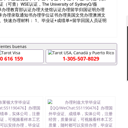
E认证，The University of SydneyQ/薇
成绩单办理教育部认证办理大使馆认证办理留学归国证明办理
卡办理录取通知书办理学位证书办理美国文凭办理澳洲文
、快速办理材料： 1、毕业证+成绩单+留学回国人员证明
国必备证明材料，给父母及亲朋好友一份完美交代）； 2、
学相关材料（申请学校、转学，甚至是申请工签都可以用
毕业证成绩单，学校，专业，学位，毕业时间都可以根据客
90476假的毕业证成绩单可以办学历认证吗551190476
业单位/国企假的毕业证会查吗551190476入职国企/事业单
内能用吗, 挂科拿不到毕业证怎么办, 毕业证丢了怎么办, 没
0 616 159
1-305-507-8029
证吗,您是否因为中途辍学、挂科而没有正常毕业
外551190476您是否因没正常毕业而导致回国得不到教育部
551190476找工作没有文凭怎么办,怎么办理本科/研究
190476网上买文凭可靠吗551190476哪里可以买国外文凭
76国外大学文凭可以打工作吗551190476怎么办理 外假毕业证
76哪里可以办理澳洲毕业证551190476留学生在哪里可以买假
190476申请学校办理假的毕业证成绩单可以吗551190476
成绩单GPA分数551190476假毕业证能查出来吗
如何拿到国外毕业证QQ微信551190476办假大学毕业证QQ微信
476找毕业证封皮QQ微信551190476国外毕业证外壳定制QQ
190476快速拿到国外文凭QQ微信551190476国外留学文凭
51190476泰国文凭办理QQ微信551190476法国留学回国
1190476外国文凭在中国有用吗QQ微信551190476德国留学