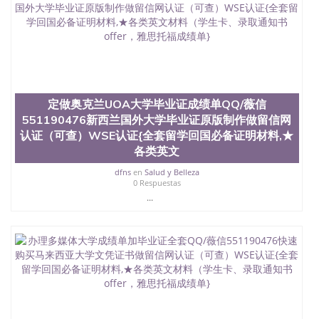
551190476国外留学文凭认证QQ微信551190476国外
文凭回国认证QQ微信551190476泰国文凭办理QQ微
信551190476法国留学回国证明QQ微信551190476 国
外烫金照片QQ微信551190476外国文凭在中国有用吗
QQ微信551190476德国留学回国证明QQ微信
551190476爱尔兰留学回国证明QQ微信551190476国
外硕士文凭办理QQ微信551190476 网上买文凭可靠
吗QQ微信551190476买国外文凭质量QQ微信
定做奥克兰UOA大学毕业证成绩单QQ/薇信
551190476国外本科毕业证怎么办理QQ微信
551190476新西兰国外大学毕业证原版制作做留信网
551190476国外大学文凭真制作QQ微信551190476办
认证（可查）WSE认证{全套留学回国必备证明材料,★
国外文凭可找工作QQ微信551190476国外大学有毕业
证QQ微信551190476办理国外毕业证价格QQ微信
各类英文
551190476国外编号查询QQ微信551190476办理国外
dfns
en
Salud y Belleza
文凭要交定金吗QQ微信551190476办国外可查文凭
0 Respuestas
QQ微信551190476网上购买真文凭可信吗QQ微信
...
551190476学士学位证书查询机构QQ微信551190476
国外资格证书办理QQ微信551190476如何办理学历认
证QQ微信551190476海外文凭认证办理QQ微信
551190476 圣何塞州立大学（San Jose State
University, 又译为“圣荷西州立大学”）成立于1857
年，简称SJSU，是加州历史悠久的大学之一，也是美
西地区的公立大学之一。位于圣何塞市San Jose中
心，占地154公顷。它是一所位于加利福尼亚州的著
名综合性公立大学，它以极高的就业率，全美名列前