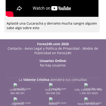
Aplasté una Cucaracha y derramo mucha sangre alguien
sabe algo sobre esto
Foros24h.com 2026
Contacto
-
Aviso Legal y Política de Privacidad
-
Modos de
Publicidad en Foros24h
Usuarios Online:
No hay usuarios
Tarot sí o no: cómo hacer una tirada
-
20 Amarres de Amor
La
Vidente Cristina
atenderá tus consultas:
Efectivos
-
Videntes Buenas
Línea Directa
Visa y PayPal
USA, Canadá, Pto. Rico
806 499 281
954 040 256
1-305-507-8029
Argentina
México
Resto del Mundo