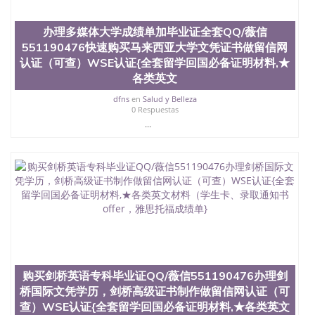
茅的毕业薪资，浓厚的多元化学术氛围，杰出的本科
教育质量，被《福克斯》杂志评选为全美50强公立综
办理多媒体大学成绩单加毕业证全套QQ/薇信
合性大学，每年有来自世界各地的成百上千的海外学
551190476快速购买马来西亚大学文凭证书做留信网
生前往求学。 至今，这是一所在世界上享有学术地
位、声誉、实习机会和影响力的高等教育机构，并获
认证（可查）WSE认证{全套留学回国必备证明材料,★
誉为美国本科教育质量的核心代表。其计算机系与会
各类英文
计系更是在当今美国大学教学排名中表现优异。其毕
业生大多可以在其所处地域的世界硅谷中心得到工作
dfns
en
Salud y Belleza
0 Respuestas
机会。许多硅谷公司甚至在学生大三和大四的学期提
...
供许多相应科系的实习机会。无论是加州大学系统
(UC)，还是加州州立大学系统(CSU), 圣何塞州立大学
都占据着加州所有大学中的地理位置。 圣何塞州立大
学座落于硅谷(Silicon Valley), 于附近的旧金山-圣何塞
地区为全美的重要科技中心。约有学生三万人，超过
134种学士学科和65个硕士学科，并有来自世界60余
国的学生来此就读。其有名的科系如计算机科学，电
子工程学，工商管理学，艺术设计，和航空学等，深
受性肯定及好评；而各种大学部和研究所的商学课程
也吸引了众多不同国家的专业人士前来研究与学习。
二、办理流程： 1、收集客户办理信息； 2、客户付
定金下单； 3、公司确认到账转制作点做电子图；
购买剑桥英语专科毕业证QQ/薇信551190476办理剑
4、电子图做好发给客户确认； 5、电子图确认好转成
桥国际文凭学历，剑桥高级证书制作做留信网认证（可
品部做成品； 6、成品做好拍照或者视频确认再付余
查）WSE认证{全套留学回国必备证明材料,★各类英文
款； 7、快递给客户（国内顺丰，国外DHL）。 三、