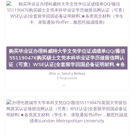
学院的毕业证成绩单所使用的材料，尺寸大小，防伪
结构（包括：水印，阴影底纹，钢印LOGO烫金烫
银，LOGO烫金烫银复合重叠。 文字图案浮雕，激光
镭射，紫外荧光，温感，复印防伪）都有原版本文凭
对照。质量得到了广大海外客户群体的认可，同时和
海外学校留学中介， 同时能做到与时俱进，及时掌握
各大院校的（毕业证，成绩单，资格证，学生卡，结
业证，录取通知书，在读证明等相关材料）的版本更
新信息， 能够在时间掌握的海外学历文凭的样版，尺
购买毕业证办理科威特大学文凭学位证成绩单QQ/薇信
寸大小，纸张材质，防伪技术等等，并在时间收集到
551190476购买硕士文凭本科毕业证学历做留信网认
原版实物，以求达到客户的需求。 我们的优势： 我
证（可查）WSE认证{全套留学回国必备证明材料,★各
们在保证合理定价的同时，坚持较高性价比，通过品
质和效率不断优化，为您倾情诠释什么是高性价比。
dfns
en
Salud y Belleza
咨询顾问：Sam q/微信:551190476 Q/微
0 Respuestas
信:551190476办理毕业证成绩单、教育部认证,录取通
...
知书，雅思，留学回国证明.
公司专业制作、办理、仿制、成绩单文凭、改成绩、
教育部学历学位认证、毕业证、成绩单、文凭、学历
文凭、假文凭假毕业证假学历书制作、假制作、办
理、仿制学位证书、毕业证文凭、文凭毕业证、毕业
证认证、留服认证、使馆认证、使馆证明、使馆留学
回国人员证明、留学生认证、学历认证、文凭认证学
位认证、留学生学历认证、留学生学位认证、英国文