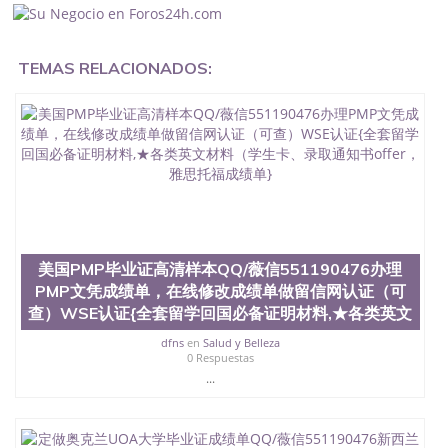
证在国内能用吗, 挂科拿不到毕业证怎么办, 毕业证丢
了怎么办, 没有正常毕业怎么办理毕业证,没毕业可以
办学历认证吗,您是否因为中途辍学、挂科而没有正常
TEMAS RELACIONADOS:
毕业551190476您是否因为递交材料不齐而被拒之门
外551190476您是否因没正常毕业而导致回国得不到
教育部认证在校挂科了不想读了,成绩不理想毕不了业
怎么办551190476找工作没有文凭怎么办,怎么办理本
科/研究生文凭551190476如何办理本科/硕士毕业证
551190476网上买文凭可靠吗551190476哪里可以买
国外文凭551190476国外本科毕业证怎么办理
551190476国外大学文凭可以打工作吗551190476怎
么办理 外假毕业证551190476哪里可以制作美国毕业
证551190476哪里可以办理澳洲毕业证551190476留
学生在哪里可以买假毕业证551190476哪里可以办理
美国PMP毕业证高清样本QQ/薇信551190476办理
加拿大毕业证551190476申请学校办理假的毕业证成
PMP文凭成绩单，在线修改成绩单做留信网认证（可
绩单可以吗551190476哪里可以办理水印成绩单
查）WSE认证{全套留学回国必备证明材料,★各类英文
551190476哪里可以修改成绩单GPA分数551190476
假毕业证能查出来吗551190476假文凭网上能查到吗
dfns
en
Salud y Belleza
551190476 如何拿到国外毕业证QQ微信551190476办
0 Respuestas
假大学毕业证QQ微信551190476国外毕业证去哪认证
...
QQ微信551190476找毕业证封皮QQ微信551190476国
外毕业证外壳定制QQ微信551190476快速代办国外毕
业证QQ微信551190476快速拿到国外文凭QQ微信