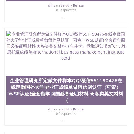
真实网上可查的证明材料 1、教育部学历学位认证，
dfns
en
Salud y Belleza
0 Respuestas
留服真实存档可查，存档。 2、留学回国人员证明
...
（使馆认证），使馆网站真实存档可查。 3、留信网
真实可查认证办理，存档可查，终身受用。 四、办理
流程农业科学院、艺术与建筑学院、商学院、交流学
院、地球及物质科学院、教育学院、工程学院、健康
与人类发展学院、信息工程与科学学院、人文学院、
护理学院、科学学院等。学校的教育学院排名在全美
前十名，工学院排名在前十五名，且继续攀升中。纽
约大学为学生们提供本科、硕士及博士学位。学校的
专业课程包括：会计学、MBA、财务、教育、建筑工
程、经济、医学、护理、文学、音乐、生物学、统计
学、美术、电子工程、天文学、农业、环境污染控
制、历史、电气工程、生物工程、建筑设计、工商管
企业管理研究所定做文件样本QQ/薇信551190476在
理、材料科学、机械工程、航天工程、土木工程、数
线定做国外大学毕业证成绩单做留信网认证（可查）
学、化学、英语、社会科学、心理学、戏剧、市场营
WSE认证{全套留学回国必备证明材料,★各类英文材料
销、机械工程、计算机科学、物理学、人工智能、商
（
科、金融专业 1、客户提供相关材料，确定客户办理
信息，给出操作方案； 2、补充毕业证成绩单等相关
dfns
en
Salud y Belleza
材料； 3、留服注册申请账号，付定金； 4、预约递
0 Respuestas
交时间，公司人员陪同客户本人一起去留服递交材
...
料； 5、等待结果，完成结果书留服直接邮寄给客户
6、客户确认收到结果，付余款。 我们对海外大学及