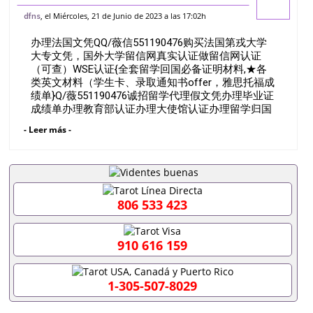
国第戎大学大专文凭，国外大学留信网真实
, el Miércoles, 21 de Junio de 2023 a las 17:02h
dfns
认证做留信网认证（可查）WSE认证{全套
办理法国文凭QQ/薇信551190476购买法国第戎大学
留学回国必备证明材料,★各类英文
大专文凭，国外大学留信网真实认证做留信网认证
（可查）WSE认证{全套留学回国必备证明材料,★各
类英文材料（学生卡、录取通知书offer，雅思托福成
绩单}Q/薇551190476诚招留学代理假文凭办理毕业证
成绩单办理教育部认证办理大使馆认证办理留学归国
证明办理留信网认证办理留服认证办理学历认证办理
- Leer más -
学生卡办理录取通知书办理学位证书办理美国文凭办
理澳洲文凭办理英国文凭办理加拿大文凭办理德国文
凭 一、快速办理材料： 1、毕业证+成绩单+留学回国
人员证明+教育部认证,录取通知书，雅思。（全套留
学回国必备证明材料，给父母及亲朋好友一份完美交
代）； 2、雅思、托福，OFFER，在读证明，学生卡
806 533 423
等留学相关材料（申请学校、转学，甚至是申请工签
都可以用到）。 注：上述材料，随时都可以安排办
理，毕业证成绩单，学校，专业，学位，毕业时间都
910 616 159
可以根据客户要求安排。 国内找工作假的毕业证可以
用吗551190476假的毕业证成绩单可以办学历认证吗
551190476要定居国外需要办理什么材料551190476
1-305-507-8029
入职事业单位/国企假的毕业证会查吗551190476入职
国企/事业单位需要些什么材料551190476办理假毕业