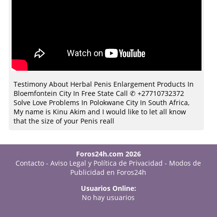
Testimony About Herbal Penis Enlargement Products In
Bloemfontein City In Free State Call ✆ +27710732372
Solve Love Problems In Polokwane City In South Africa,
My name is Kinu Akim and I would like to let all know
that the size of your Penis reall
Foros24h.com 2026
Contacto
-
Aviso Legal y Política de Privacidad
-
Modos de
Publicidad en Foros24h
Usuarios Online:
No hay usuarios