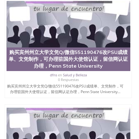
定金下单； 3、公司确认到账转制作点做电子图；
4、电子图做好发给客户确认； 5、电子图确认好转成
品部做成品； 6、成品做好拍照或者视频确认再付余
款； 7、快递给客户（国内顺丰，国外DHL）。 三、
真实网上可查的证明材料 1、教育部学历学位认证，
留服真实存档可查，存档。 2、留学回国人员证明
（使馆认证），使馆网站真实存档可查。 3、留信网
真实可查认证办理，存档可查，终身受用。 四、办理
流程农业科学院、艺术与建筑学院、商学院、交流学
购买宾州州立大学文凭Q/微信551190476改PSU成绩
院、地球及物质科学院、教育学院、工程学院、健康
单、文凭制作，可办理驻国外大使馆认证，留信网认证
与人类发展学院、信息工程与科学学院、人文学院、
办理，Penn State University
护理学院、科学学院等。学校的教育学院排名在全美
前十名，工学院排名在前十五名，且继续攀升中。纽
dfns
en
Salud y Belleza
0 Respuestas
约大学为学生们提供本科、硕士及博士学位。学校的
购买宾州州立大学文凭Q/微信551190476改PSU成绩单、文凭制作，可
专业课程包括：会计学、MBA、财务、教育、建筑工
办理驻国外大使馆认证，留信网认证办理，Penn State University...
程、经济、医学、护理、文学、音乐、生物学、统计
学、美术、电子工程、天文学、农业、环境污染控
制、历史、电气工程、生物工程、建筑设计、工商管
理、材料科学、机械工程、航天工程、土木工程、数
学、化学、英语、社会科学、心理学、戏剧、市场营
销、机械工程、计算机科学、物理学、人工智能、商
科、金融专业 1、客户提供相关材料，确定客户办理
信息，给出操作方案； 2、补充毕业证成绩单等相关