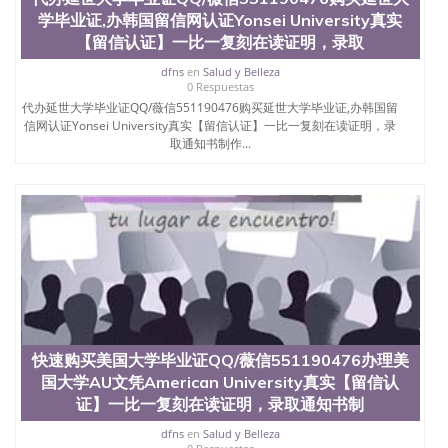
国外毕业证去哪认证QQ微信551190476找毕业证封皮
学毕业证,办韩国留信网认证Yonsei University真实
QQ微信551190476国外毕业证外壳定制QQ微信
【留信认证】一比一复刻在读证明，录取
551190476快速代办国外毕业证QQ微信551190476快
速拿到国外文凭QQ微信551190476国外留学文凭认证
dfns
en
Salud y Belleza
0 Respuestas
QQ微信551190476国外文凭回国认证QQ微信
代办延世大学毕业证QQ/薇信551190476购买延世大学毕业证,办韩国留
551190476泰国文凭办理QQ微信551190476法国留学
信网认证Yonsei University真实【留信认证】一比一复刻在读证明，录
回国证明QQ微信551190476 国外烫金照片QQ微信
取通知书制作...
551190476外国文凭在中国有用吗QQ微信551190476
德国留学回国证明QQ微信551190476爱尔兰留学回国
证明QQ微信551190476国外硕士文凭办理QQ微信
551190476 网上买文凭可靠吗QQ微信551190476买国
外文凭质量QQ微信551190476国外本科毕业证怎么办
理QQ微信551190476国外大学文凭真制作QQ微信
551190476办国外文凭可找工作QQ微信551190476国
外大学有毕业证QQ微信551190476办理国外毕业证价
格QQ微信551190476国外编号查询QQ微信551190476
办理国外文凭要交定金吗QQ微信551190476办国外可
查文凭QQ微信551190476网上购买真文凭可信吗QQ
微信551190476学士学位证书查询机构QQ微信
快速购买美国大学毕业证QQ/薇信551190476办理美
551190476 国外资格证书办理QQ微信551190476如何
国大学AU文凭American University真实【留信认
办理学历认证QQ微信551190476海外文凭认证办理
证】一比一复刻在读证明，录取通知书制
QQ微信551190476 圣何塞州立大学（San Jose State
University, 又译为“圣荷西州立大学”）成立于1857
dfns
en
Salud y Belleza