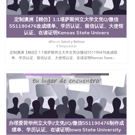
材料； 3、留服注册申请账号，付定金； 4、预约递
交时间，公司人员陪同客户本人一起去留服递交材
料； 5、等待结果，完成结果书留服直接邮寄给客户
6、客户确认收到结果，付余款。 我们对海外大学及
定制澳洲【精仿】1:1堪萨斯州立大学文凭Q/微信
学院的毕业证成绩单所使用的材料，尺寸大小，防伪
551190476改成绩单、学历认证、留信认证、大使馆
结构（包括：水印，阴影底纹，钢印LOGO烫金烫
认证、在读证明Kansas State Univers
银，LOGO烫金烫银复合重叠。 文字图案浮雕，激光
镭射，紫外荧光，温感，复印防伪）都有原版本文凭
dfns
en
Salud y Belleza
对照。质量得到了广大海外客户群体的认可，同时和
0 Respuestas
海外学校留学中介， 同时能做到与时俱进，及时掌握
定制澳洲【精仿】1:1堪萨斯州立大学文凭Q/微信551190476改成绩
各大院校的（毕业证，成绩单，资格证，学生卡，结
单、学历认证、留信认证、大使馆认证、在读证明Kansas State...
业证，录取通知书，在读证明等相关材料）的版本更
新信息， 能够在时间掌握的海外学历文凭的样版，尺
寸大小，纸张材质，防伪技术等等，并在时间收集到
原版实物，以求达到客户的需求。 我们的优势： 我
们在保证合理定价的同时，坚持较高性价比，通过品
质和效率不断优化，为您倾情诠释什么是高性价比。
咨询顾问：Sam q/微信:551190476 Q/微
信:551190476办理毕业证成绩单、教育部认证,录取通
知书，雅思，留学回国证明.
公司专业制作、办理、仿制、成绩单文凭、改成绩、
办理爱荷华州立大学//文凭//Q/微信551190476制作成
教育部学历学位认证、毕业证、成绩单、文凭、学历
绩单、学历认证、在读证明Iowa State University
文凭、假文凭假毕业证假学历书制作、假制作、办