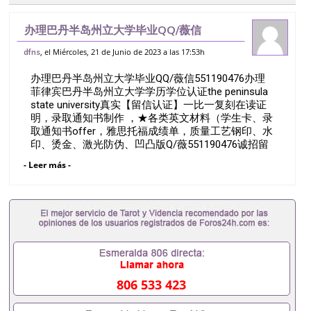
办理巴丹半岛州立大学毕业QQ/薇信
551190476办理菲律宾巴丹半岛州立大学
, el Miércoles, 21 de Junio de 2023 a las 17:53h
dfns
学历学位认证the peninsula state
办理巴丹半岛州立大学毕业QQ/薇信551190476办理
university真实【
菲律宾巴丹半岛州立大学学历学位认证the peninsula
state university真实【留信认证】一比一复刻在读证
明，录取通知书制作 ，★各类英文材料（学生卡、录
取通知书offer，雅思托福成绩单，质量工艺钢印、水
印、烫金、激光防伪、凹凸版Q/薇551190476诚招留
学代理假文凭办理毕业证成绩单办理教育部认证办理
- Leer más -
大使馆认证办理留学归国证明办理留信网认证办理留
服认证办理学历认证办理学生卡办理录取通知书办理
学位证书办理美国文凭办理澳洲文凭办理英国文凭办
理加拿大文凭办理德国文凭 一、快速办理材料： 1、
毕业证+成绩单+留学回国人员证明+教育部认证,录取
通知书，雅思。（全套留学回国必备证明材料，给父
母及亲朋好友一份完美交代）； 2、雅思、托福，
OFFER，在读证明，学生卡等留学相关材料（申请学
校、转学，甚至是申请工签都可以用到）。 注：上述
806 533 423
材料，随时都可以安排办理，毕业证成绩单，学校，
专业，学位，毕业时间都可以根据客户要求安排。 国