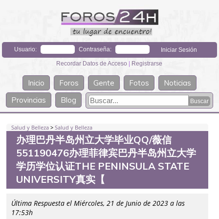
Usuario:
Contraseña:
Recordar Datos de Acceso
|
Registrarse
Inicio
Foros
Gente
Fotos
Noticias
Provincias
Blog
Salud y Belleza
>
Salud y Belleza
办理巴丹半岛州立大学毕业QQ/薇信
551190476办理菲律宾巴丹半岛州立大学
学历学位认证THE PENINSULA STATE
UNIVERSITY真实【
Última Respuesta el Miércoles, 21 de Junio de 2023 a las
17:53h