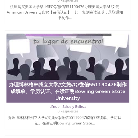
0 Respuestas
年，简称SJSU，是加州历史悠久的大学之一，也是美
快速购买美国大学毕业证QQ/薇信551190476办理美国大学AU文凭
西地区的公立大学之一。位于圣何塞市San Jose中
American University真实【留信认证】一比一复刻在读证明，录取通知
心，占地154公顷。它是一所位于加利福尼亚州的著
书制作...
名综合性公立大学，它以极高的就业率，全美名列前
茅的毕业薪资，浓厚的多元化学术氛围，杰出的本科
教育质量，被《福克斯》杂志评选为全美50强公立综
合性大学，每年有来自世界各地的成百上千的海外学
生前往求学。 至今，这是一所在世界上享有学术地
位、声誉、实习机会和影响力的高等教育机构，并获
誉为美国本科教育质量的核心代表。其计算机系与会
计系更是在当今美国大学教学排名中表现优异。其毕
业生大多可以在其所处地域的世界硅谷中心得到工作
机会。许多硅谷公司甚至在学生大三和大四的学期提
供许多相应科系的实习机会。无论是加州大学系统
(UC)，还是加州州立大学系统(CSU), 圣何塞州立大学
办理博林格林州立大学//文凭//Q/微信551190476制作
都占据着加州所有大学中的地理位置。 圣何塞州立大
成绩单、学历认证、在读证明Bowling Green State
学座落于硅谷(Silicon Valley), 于附近的旧金山-圣何塞
University
地区为全美的重要科技中心。约有学生三万人，超过
134种学士学科和65个硕士学科，并有来自世界60余
dfns
en
Salud y Belleza
0 Respuestas
国的学生来此就读。其有名的科系如计算机科学，电
办理博林格林州立大学//文凭//Q/微信551190476制作成绩单、学历认
子工程学，工商管理学，艺术设计，和航空学等，深
证、在读证明Bowling Green State...
受性肯定及好评；而各种大学部和研究所的商学课程
也吸引了众多不同国家的专业人士前来研究与学习。
二、办理流程： 1、收集客户办理信息； 2、客户付