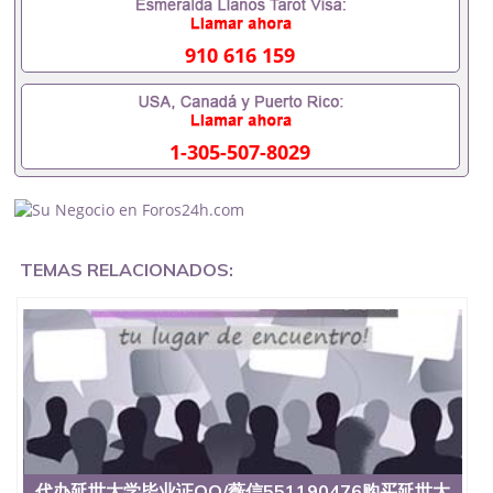
内找工作假的毕业证可以用吗551190476假的毕业证
成绩单可以办学历认证吗551190476要定居国外需要
办理什么材料551190476入职事业单位/国企假的毕业
910 616 159
证会查吗551190476入职国企/事业单位需要些什么材
料551190476办理假毕业证在国内能用吗, 挂科拿不到
毕业证怎么办, 毕业证丢了怎么办, 没有正常毕业怎么
办理毕业证,没毕业可以办学历认证吗,您是否因为中
1-305-507-8029
途辍学、挂科而没有正常毕业551190476您是否因为
递交材料不齐而被拒之门外551190476您是否因没正
常毕业而导致回国得不到教育部认证在校挂科了不想
读了,成绩不理想毕不了业怎么办551190476找工作没
有文凭怎么办,怎么办理本科/研究生文凭551190476
如何办理本科/硕士毕业证551190476网上买文凭可靠
TEMAS RELACIONADOS:
吗551190476哪里可以买国外文凭551190476国外本
科毕业证怎么办理551190476国外大学文凭可以打工
作吗551190476怎么办理 外假毕业证551190476哪里
可以制作美国毕业证551190476哪里可以办理澳洲毕
业证551190476留学生在哪里可以买假毕业证
551190476哪里可以办理加拿大毕业证551190476申
请学校办理假的毕业证成绩单可以吗551190476哪里
可以办理水印成绩单551190476哪里可以修改成绩单
GPA分数551190476假毕业证能查出来吗551190476
假文凭网上能查到吗551190476 如何拿到国外毕业证
QQ微信551190476办假大学毕业证QQ微信551190476
代办延世大学毕业证QQ/薇信551190476购买延世大