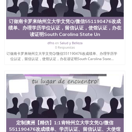
学学历 绩单购买学位证书/澳洲读本科硕士做文凭/购
买澳洲大学毕业证成绩单假文凭学历
offieUniversityofSouthernQueensland 澳洲读书未毕
业找人做文凭学位qq微信551190476澳洲读CQU中央
订做南卡罗来纳州立大学文凭Q/微信551190476改成
昆士兰大学学历成绩单购买学位证书/澳洲读本科硕
绩单、办理学历学位认证，留信认证，使馆认证，办在
士做文凭/购买澳洲大学毕业证成绩单假文凭学历办
读证明South Carolina State Un
理巴丹半岛州立大学毕业QQ/薇信551190476办理菲
律宾巴丹半岛州立大学学历学位认证the peninsula
dfns
en
Salud y Belleza
state university真实【留信认证】一比一复刻在读证
0 Respuestas
明，录取通知书制作 ，★各类英文材料（学生卡、录
订做南卡罗来纳州立大学文凭Q/微信551190476改成绩单、办理学历学
取通知书offer，雅思托福成绩单，质量工艺钢印、水
位认证，留信认证，使馆认证，办在读证明South Carolina State...
印、烫金、激光防伪、凹凸版
定制澳洲【精仿】1:1肯特州立大学文凭Q/微信
551190476改成绩单、学历认证、留信认证、大使馆