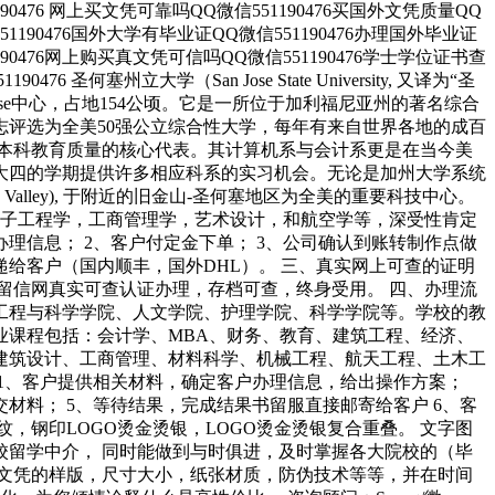
90476 网上买文凭可靠吗QQ微信551190476买国外文凭质量QQ
51190476国外大学有毕业证QQ微信551190476办理国外毕业证
190476网上购买真文凭可信吗QQ微信551190476学士学位证书查
圣何塞州立大学（San Jose State University, 又译为“圣
ose中心，占地154公顷。它是一所位于加利福尼亚州的著名综合
评选为全美50强公立综合性大学，每年有来自世界各地的成百
本科教育质量的核心代表。其计算机系与会计系更是在当今美
大四的学期提供许多相应科系的实习机会。无论是加州大学系统
Valley), 于附近的旧金山-圣何塞地区为全美的重要科技中心。
，电子工程学，工商管理学，艺术设计，和航空学等，深受性肯定
理信息； 2、客户付定金下单； 3、公司确认到账转制作点做
快递给客户（国内顺丰，国外DHL）。 三、真实网上可查的证明
、留信网真实可查认证办理，存档可查，终身受用。 四、办理流
工程与科学学院、人文学院、护理学院、科学学院等。学校的教
业课程包括：会计学、MBA、财务、教育、建筑工程、经济、
建筑设计、工商管理、材料科学、机械工程、航天工程、土木工
1、客户提供相关材料，确定客户办理信息，给出操作方案；
材料； 5、等待结果，完成结果书留服直接邮寄给客户 6、客
钢印LOGO烫金烫银，LOGO烫金烫银复合重叠。 文字图
留学中介， 同时能做到与时俱进，及时掌握各大院校的（毕
文凭的样版，尺寸大小，纸张材质，防伪技术等等，并在时间