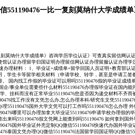
QQ微信551190476一比一复刻莫纳什大
比一复刻莫纳什大学成绩单》咨询学历学位认证》可查真实留信网认证办理》电子版
使馆认证办理留学归国证明办理留信网认证办理留服认证办理学
速办理材料： 1、毕业证+成绩单+留学回国人员证明+教育部认
读证明，学生卡等留学相关材料（申请学校、转学，甚至是申请工签
国内找工作假的毕业证可以用吗551190476假的毕业证成绩单可
6入职国企/事业单位需要些什么材料551190476办理假毕业证在国
挂科而没有正常毕业551190476您是否因为递交材料不齐而被
76找工作没有文凭怎么办,怎么办理本科/研究生文凭551190476
办理551190476国外大学文凭可以打工作吗551190476怎么办理 外
190476哪里可以办理加拿大毕业证551190476申请学校办理假的
查出来吗551190476假文凭网上能查到吗551190476 如何拿到国外
90476国外毕业证外壳定制QQ微信551190476快速代办国外毕业证Q
476泰国文凭办理QQ微信551190476法国留学回国证明QQ微信55