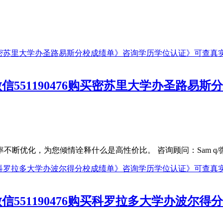
信551190476购买密苏里大学办圣路易
，为您倾情诠释什么是高性价比。 咨询顾问：Sam q/微信:551
信551190476购买科罗拉多大学办波尔