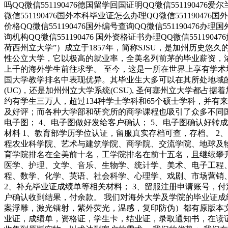
吗QQ微信551190476德国留学回国证明QQ微信551190476爱
微信551190476国外本科毕业证怎么办理QQ微信551190476
价格QQ微信551190476国外编号查询QQ微信551190476办
询机构QQ微信551190476 国外资格证书办理QQ微信551190476如何
荷西州立大学”）成立于1857年，简称SJSU，是加州历史悠
性公立大学，它以极高的就业率，全美名列前茅的毕业薪资，
上千的海外学生前往求学。 至今，这是一所在世界上享有学
国大学教学排名中表现优异。其毕业生大多可以在其所处地域
(UC)，还是加州州立大学系统(CSU), 圣何塞州立大学都占据着
约有学生三万人，超过134种学士学科和65个硕士学科，并
及好评；而各种大学部和研究所的商学课程也吸引了众多不同国家
电子图； 4、电子图做好发给客户确认； 5、电子图确认好转
材料 1、教育部学历学位认证，留服真实存档可查，存档。 2
程农业科学院、艺术与建筑学院、商学院、交流学院、地球及
育学院排名在全美前十名，工学院排名在前十五名，且继续攀
医学、护理、文学、音乐、生物学、统计学、美术、电子工程
程、数学、化学、英语、社会科学、心理学、戏剧、市场营销
2、补充毕业证成绩单等相关材料； 3、留服注册申请账号，付
户确认收到结果，付余款。 我们对海外大学及学院的毕业证成
案浮雕，激光镭射，紫外荧光，温感，复印防伪）都有原版本
业证，成绩单，资格证，学生卡，结业证，录取通知书，在读