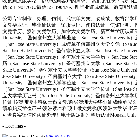
收集到原版实物，以求达到客户的需求。 我们的优势： 我们在
信:551190476 Q/微信:551190476办理毕业证成绩单、教
公司专业制作、办理、仿制、成绩单文凭、改成绩、教育部学
文凭毕业证、毕业证认证、留服认证、使馆认证、使馆证明、
文凭学历、澳洲文凭学历、加拿大文凭学历、新西兰学历认证等q:551190476
University）圣何塞州立大学毕业证（San Jose State Univers
（San Jose State University）成绩单圣何塞州立大学文凭（San Jos
San Jose State University）圣何塞州立大学（San Jose Stat
（San Jose State University）圣何塞州立大学学历（ San Jose S
历（San Jose State University）圣何塞州立大学（San Jose Stat
State University）圣何塞州立大学学位证（San Jose State Uni
Jose State University）圣何塞州立大学（San Jose State Univ
University）圣何塞州立大学学位证（San Jose State Univers
（San Jose State University）圣何塞州立大学学位证（San Jose 
立大学学历证书（San Jose State University）圣何塞州立
位证书/澳洲读本科硕士做文凭/购买澳洲大学毕业证成绩单假文凭学历offie
绩单购买学位证书/澳洲读本科硕士做文凭/购买澳洲大学毕业证成绩
可查真实留信网认证办理》电子版定制》学历认证Monash Univers
- Leer más -
806 533 423