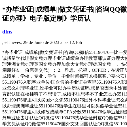
*办毕业证||成绩单||做文凭证书||咨询
证办理》电子版定制》学历认
dfns
, el Jueves, 29 de Junio de 2023 a las 12:16h
*办毕业证||成绩单||做文凭证书||咨询QQ微信551190476一
诚招留学代理假文凭办理毕业证成绩单办理教育部认证办理大
理澳洲文凭办理英国文凭办理加拿大文凭办理德国文凭 一、快
亲朋好友一份完美交代）； 2、雅思、托福，OFFER，在
成绩单，学校，专业，学位，毕业时间都可以根据客户要求安排。 
551190476入职事业单位/国企假的毕业证会查吗55119047
业怎么办理毕业证,没毕业可以办学历认证吗,您是否因为中途辍学、
育部认证在校挂科了不想读了,成绩不理想毕不了业怎么办5511904
551190476哪里可以买国外文凭551190476国外本科毕业证怎么
以办理澳洲毕业证551190476留学生在哪里可以买假毕业证551
551190476哪里可以修改成绩单GPA分数551190476假毕业证能
外毕业证去哪认证QQ微信551190476找毕业证封皮QQ微信5511
学文凭认证QQ微信551190476国外文凭回国认证QQ微信551190