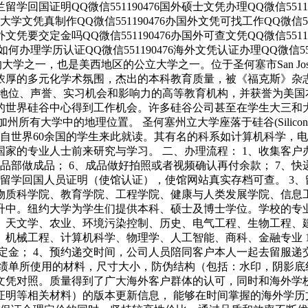
尔兰留学回国证明QQ微信551190476国外硕士文凭办理QQ微信5511
国外大学文凭真制作QQ微信551190476办国外文凭可找工作QQ微信5
理国外文凭要交定金吗QQ微信551190476办国外可查文凭QQ微信551
办理学历认证QQ微信551190476海外文凭认证办理QQ微信551190476 
久的大学之一，也是美西地区的公立大学之一。位于圣何塞市San J
浓厚的多元化学术氛围，杰出的本科教育质量，被《福克斯》杂志
术地位、声誉、实习机会和影响力的高等教育机构，并获誉为美国
的世界硅谷中心得到工作机会。许多硅谷公司甚至在学生大三和
加州所有大学中的地理位置。 圣何塞州立大学座落于硅谷(Silicon 
有来自世界60余国的学生来此就读。其有名的科系如计算机科学
的专业人士前来研究与学习。 二、办理流程： 1、收集客户办
成品部做成品； 6、成品做好拍照或者视频确认再付余款； 7、
、留学回国人员证明（使馆认证），使馆网站真实存档可查。 3
物质科学院、教育学院、工程学院、健康与人类发展学院、信息
升中。纽约大学为学生们提供本科、硕士及博士学位。学校的专
、天文学、农业、环境污染控制、历史、电气工程、生物工程、
、机械工程、计算机科学、物理学、人工智能、商科、金融专业 
定金； 4、预约递交时间，公司人员陪同客户本人一起去留服递交
绩单所使用的材料，尺寸大小，防伪结构（包括：水印，阴影底纹，
文凭对照。质量得到了广大海外客户群体的认可，同时和海外学校
证明等相关材料）的版本更新信息， 能够在时间掌握的海外学历