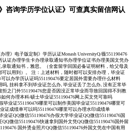
学成绩单》咨询学历学位认证》可查真实留信网认
定制》学历认证Monash UniversityQ/薇551190476
历认证办理学生卡办理录取通知书办理学位证书办理美国文凭办
证,录取通知书，雅思。（全套留学回国必备证明材料，给父母及
都可以用到）。 注：上述材料，随时都可以安排办理，毕业证
以办学历认证吗551190476要定居国外需要办理什么材料
内能用吗, 挂科拿不到毕业证怎么办, 毕业证丢了怎么办, 没有正常毕
拒之门外551190476您是否因没正常毕业而导致回国得不到教
如何办理本科/硕士毕业证551190476网上买文凭可靠吗
假毕业证551190476哪里可以制作美国毕业证551190476哪里可
毕业证成绩单可以吗551190476哪里可以办理水印成绩单
毕业证QQ微信551190476办假大学毕业证QQ微信551190476国
Q微信551190476快速拿到国外文凭QQ微信551190476国外留
1190476 国外烫金照片QQ微信551190476外国文凭在中国有用