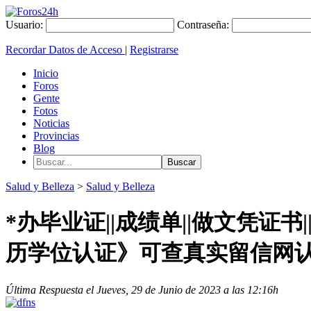
Usuario:
Contraseña:
Recordar Datos de Acceso
|
Registrarse
Inicio
Foros
Gente
Fotos
Noticias
Provincias
Blog
Salud y Belleza
>
Salud y Belleza
*办毕业证||成绩单||做文凭证书
历学位认证》可查真实留信网
Última Respuesta el Jueves, 29 de Junio de 2023 a las 12:16h