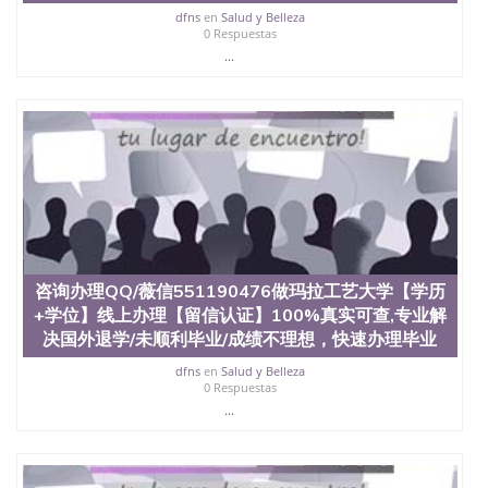
买澳洲大学毕业证成绩单假文凭学历
dfns
en
Salud y Belleza
offieUniversityofSouthernQueensland 澳洲读书未毕
0 Respuestas
业找人做文凭学位qq微信551190476澳洲读CQU中央
...
昆士兰大学学历成绩单购买学位证书/澳洲读本科硕
士做文凭/购买澳洲大学毕业证成绩单假文凭学历咨
询办理QQ/薇信551190476做巴黎第九大学【学历+学
位】线上办理【留信认证】100%真实可查,专业解决
国外退学/未顺利毕业/成绩不理想，快速办理毕业证||
成绩单,雅思、托福，offer,在读证明，实体公司专
业、靠谱一手资源
咨询办理QQ/薇信551190476做玛拉工艺大学【学历
+学位】线上办理【留信认证】100%真实可查,专业解
决国外退学/未顺利毕业/成绩不理想，快速办理毕业
dfns
en
Salud y Belleza
0 Respuestas
...