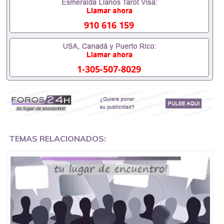
以办学历认证吗551190476要定居国外需要办理什么
材料551190476入职事业单位/国企假的毕业证会查吗
551190476入职国企/事业单位需要些什么材料
910 616 159
551190476办理假毕业证在国内能用吗, 挂科拿不到毕
业证怎么办, 毕业证丢了怎么办, 没有正常毕业怎么办
理毕业证,没毕业可以办学历认证吗,您是否因为中途
辍学、挂科而没有正常毕业551190476您是否因为递
1-305-507-8029
交材料不齐而被拒之门外551190476您是否因没正常
毕业而导致回国得不到教育部认证在校挂科了不想读
了,成绩不理想毕不了业怎么办551190476找工作没有
文凭怎么办,怎么办理本科/研究生文凭551190476如
何办理本科/硕士毕业证551190476网上买文凭可靠吗
551190476哪里可以买国外文凭551190476国外本科
毕业证怎么办理551190476国外大学文凭可以打工作
吗551190476怎么办理 外假毕业证551190476哪里可
TEMAS RELACIONADOS:
以制作美国毕业证551190476哪里可以办理澳洲毕业
证551190476留学生在哪里可以买假毕业证
551190476哪里可以办理加拿大毕业证551190476申
请学校办理假的毕业证成绩单可以吗551190476哪里
可以办理水印成绩单551190476哪里可以修改成绩单
GPA分数551190476假毕业证能查出来吗551190476
假文凭网上能查到吗551190476 如何拿到国外毕业证
QQ微信551190476办假大学毕业证QQ微信551190476
国外毕业证去哪认证QQ微信551190476找毕业证封皮