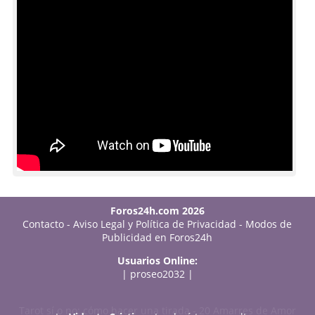
Foros24h.com 2026
Contacto
-
Aviso Legal y Política de Privacidad
-
Modos de
Publicidad en Foros24h
Usuarios Online:
|
proseo2032
|
Tarot sí o no: cómo hacer una tirada
-
20 Amarres de Amor