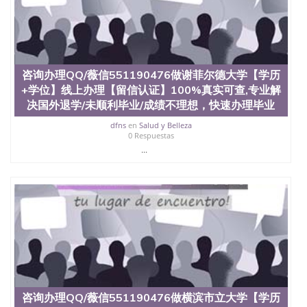
4、电子图做好发给客户确认； 5、电子图确认好转成
品部做成品； 6、成品做好拍照或者视频确认再付余
款； 7、快递给客户（国内顺丰，国外DHL）。 三、
真实网上可查的证明材料 1、教育部学历学位认证，
留服真实存档可查，存档。 2、留学回国人员证明
（使馆认证），使馆网站真实存档可查。 3、留信网
咨询办理QQ/薇信551190476做谢菲尔德大学【学历
真实可查认证办理，存档可查，终身受用。 四、办理
+学位】线上办理【留信认证】100%真实可查,专业解
流程农业科学院、艺术与建筑学院、商学院、交流学
决国外退学/未顺利毕业/成绩不理想，快速办理毕业
院、地球及物质科学院、教育学院、工程学院、健康
与人类发展学院、信息工程与科学学院、人文学院、
dfns
en
Salud y Belleza
0 Respuestas
护理学院、科学学院等。学校的教育学院排名在全美
...
前十名，工学院排名在前十五名，且继续攀升中。纽
约大学为学生们提供本科、硕士及博士学位。学校的
专业课程包括：会计学、MBA、财务、教育、建筑工
程、经济、医学、护理、文学、音乐、生物学、统计
学、美术、电子工程、天文学、农业、环境污染控
制、历史、电气工程、生物工程、建筑设计、工商管
理、材料科学、机械工程、航天工程、土木工程、数
学、化学、英语、社会科学、心理学、戏剧、市场营
销、机械工程、计算机科学、物理学、人工智能、商
科、金融专业 1、客户提供相关材料，确定客户办理
信息，给出操作方案； 2、补充毕业证成绩单等相关
材料； 3、留服注册申请账号，付定金； 4、预约递
咨询办理QQ/薇信551190476做横滨市立大学【学历