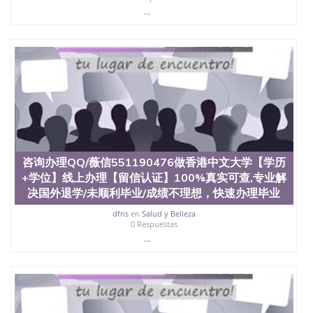
西地区的公立大学之一。位于圣何塞市San Jose中
...
心，占地154公顷。它是一所位于加利福尼亚州的著
名综合性公立大学，它以极高的就业率，全美名列前
茅的毕业薪资，浓厚的多元化学术氛围，杰出的本科
教育质量，被《福克斯》杂志评选为全美50强公立综
合性大学，每年有来自世界各地的成百上千的海外学
生前往求学。 至今，这是一所在世界上享有学术地
位、声誉、实习机会和影响力的高等教育机构，并获
誉为美国本科教育质量的核心代表。其计算机系与会
计系更是在当今美国大学教学排名中表现优异。其毕
业生大多可以在其所处地域的世界硅谷中心得到工作
机会。许多硅谷公司甚至在学生大三和大四的学期提
咨询办理QQ/薇信551190476做香港中文大学【学历
供许多相应科系的实习机会。无论是加州大学系统
(UC)，还是加州州立大学系统(CSU), 圣何塞州立大学
+学位】线上办理【留信认证】100%真实可查,专业解
都占据着加州所有大学中的地理位置。 圣何塞州立大
决国外退学/未顺利毕业/成绩不理想，快速办理毕业
学座落于硅谷(Silicon Valley), 于附近的旧金山-圣何塞
dfns
en
Salud y Belleza
地区为全美的重要科技中心。约有学生三万人，超过
0 Respuestas
134种学士学科和65个硕士学科，并有来自世界60余
...
国的学生来此就读。其有名的科系如计算机科学，电
子工程学，工商管理学，艺术设计，和航空学等，深
受性肯定及好评；而各种大学部和研究所的商学课程
也吸引了众多不同国家的专业人士前来研究与学习。
二、办理流程： 1、收集客户办理信息； 2、客户付
定金下单； 3、公司确认到账转制作点做电子图；