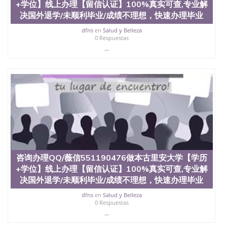
交时间，公司人员陪同客户本人一起去留服递交材
+学位】线上办理【留信认证】100%真实可查,专业解
料； 5、等待结果，完成结果书留服直接邮寄给客户
决国外退学/未顺利毕业/成绩不理想，快速办理毕业
6、客户确认收到结果，付余款。 我们对海外大学及
学院的毕业证成绩单所使用的材料，尺寸大小，防伪
dfns
en
Salud y Belleza
0 Respuestas
结构（包括：水印，阴影底纹，钢印LOGO烫金烫
...
银，LOGO烫金烫银复合重叠。 文字图案浮雕，激光
镭射，紫外荧光，温感，复印防伪）都有原版本文凭
对照。质量得到了广大海外客户群体的认可，同时和
海外学校留学中介， 同时能做到与时俱进，及时掌握
各大院校的（毕业证，成绩单，资格证，学生卡，结
业证，录取通知书，在读证明等相关材料）的版本更
新信息， 能够在时间掌握的海外学历文凭的样版，尺
寸大小，纸张材质，防伪技术等等，并在时间收集到
原版实物，以求达到客户的需求。 我们的优势： 我
们在保证合理定价的同时，坚持较高性价比，通过品
质和效率不断优化，为您倾情诠释什么是高性价比。
咨询顾问：Sam q/微信:551190476 Q/微
咨询办理QQ/薇信551190476做本古里安大学【学历
信:551190476办理毕业证成绩单、教育部认证,录取通
+学位】线上办理【留信认证】100%真实可查,专业解
知书，雅思，留学回国证明.
决国外退学/未顺利毕业/成绩不理想，快速办理毕业
公司专业制作、办理、仿制、成绩单文凭、改成绩、
dfns
en
Salud y Belleza
教育部学历学位认证、毕业证、成绩单、文凭、学历
0 Respuestas
文凭、假文凭假毕业证假学历书制作、假制作、办
...
理、仿制学位证书、毕业证文凭、文凭毕业证、毕业