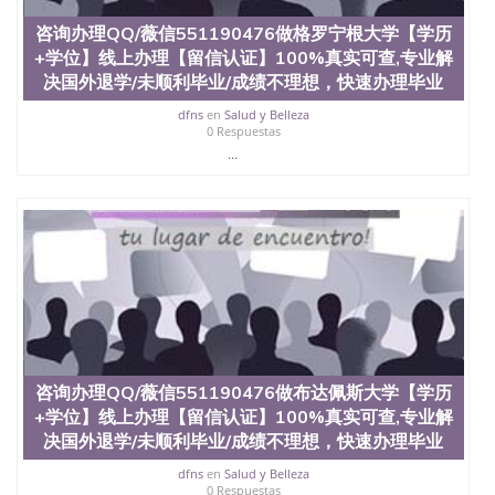
QQ微信551190476国外毕业证外壳定制QQ微信
咨询办理QQ/薇信551190476做格罗宁根大学【学历
551190476快速代办国外毕业证QQ微信551190476快
+学位】线上办理【留信认证】100%真实可查,专业解
速拿到国外文凭QQ微信551190476国外留学文凭认证
QQ微信551190476国外文凭回国认证QQ微信
决国外退学/未顺利毕业/成绩不理想，快速办理毕业
551190476泰国文凭办理QQ微信551190476法国留学
dfns
en
Salud y Belleza
回国证明QQ微信551190476 国外烫金照片QQ微信
0 Respuestas
551190476外国文凭在中国有用吗QQ微信551190476
...
德国留学回国证明QQ微信551190476爱尔兰留学回国
证明QQ微信551190476国外硕士文凭办理QQ微信
551190476 网上买文凭可靠吗QQ微信551190476买国
外文凭质量QQ微信551190476国外本科毕业证怎么办
理QQ微信551190476国外大学文凭真制作QQ微信
551190476办国外文凭可找工作QQ微信551190476国
外大学有毕业证QQ微信551190476办理国外毕业证价
格QQ微信551190476国外编号查询QQ微信551190476
办理国外文凭要交定金吗QQ微信551190476办国外可
查文凭QQ微信551190476网上购买真文凭可信吗QQ
微信551190476学士学位证书查询机构QQ微信
咨询办理QQ/薇信551190476做布达佩斯大学【学历
551190476 国外资格证书办理QQ微信551190476如何
+学位】线上办理【留信认证】100%真实可查,专业解
办理学历认证QQ微信551190476海外文凭认证办理
QQ微信551190476 圣何塞州立大学（San Jose State
决国外退学/未顺利毕业/成绩不理想，快速办理毕业
University, 又译为“圣荷西州立大学”）成立于1857
dfns
en
Salud y Belleza
年，简称SJSU，是加州历史悠久的大学之一，也是美
0 Respuestas