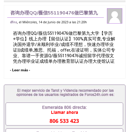
咨询办理QQ/薇信551190476做巴黎第九
大学【学历+学位】线上办理【留信认证】
, el Miércoles, 14 de Junio de 2023 a las 21:20h
dfns
100%真实可查,专业解决国外退学/未顺利
咨询办理QQ/薇信551190476做巴黎第九大学【学历
毕业/成绩不理想，快速办理毕业
+学位】线上办理【留信认证】100%真实可查,专业解
决国外退学/未顺利毕业/成绩不理想，快速办理毕业
证||成绩单,雅思、托福，offer,在读证明，实体公司专
业、靠谱一手资源Q/薇551190476诚招留学代理假文
凭办理毕业证成绩单办理教育部认证办理大使馆认证
办理留学归国证明办理留信网认证办理留服认证办理
- Leer más -
学历认证办理学生卡办理录取通知书办理学位证书办
理美国文凭办理澳洲文凭办理英国文凭办理加拿大文
凭办理德国文凭 一、快速办理材料： 1、毕业证+成
绩单+留学回国人员证明+教育部认证,录取通知书，
雅思。（全套留学回国必备证明材料，给父母及亲朋
好友一份完美交代）； 2、雅思、托福，OFFER，在
读证明，学生卡等留学相关材料（申请学校、转学，
甚至是申请工签都可以用到）。 注：上述材料，随时
都可以安排办理，毕业证成绩单，学校，专业，学
806 533 423
位，毕业时间都可以根据客户要求安排。 国内找工作
假的毕业证可以用吗551190476假的毕业证成绩单可