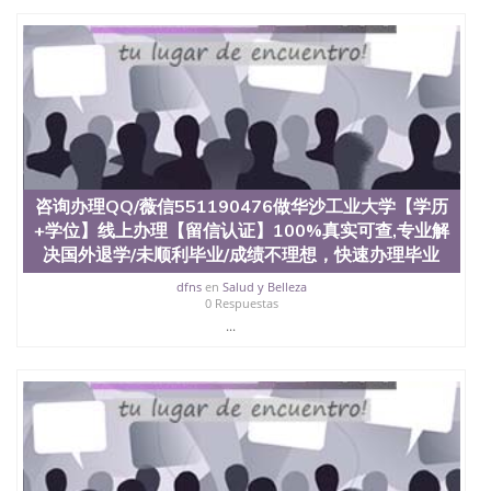
证认证、留服认证、使馆认证、使馆证明、使馆留学
回国人员证明、留学生认证、学历认证、文凭认证学
位认证、留学生学历认证、留学生学位认证、英国文
凭学历、美国文凭学历、澳洲文凭学历、加拿大文凭
学历、新西兰学历认证等q:551190476 微信：
551190476 圣何塞州立大学毕业证（San Jose State
University）圣何塞州立大学毕业证（San Jose State
University）圣何塞州立大学毕业证（San Jose State
University）圣何塞州立大学成绩单（San Jose State
University）圣何塞州立大学成绩单（ San Jose State
咨询办理QQ/薇信551190476做华沙工业大学【学历
University）圣何塞州立大学成绩单（San Jose State
+学位】线上办理【留信认证】100%真实可查,专业解
University）成绩单圣何塞州立大学文凭（San Jose
决国外退学/未顺利毕业/成绩不理想，快速办理毕业
State University）圣何塞州立大学（San Jose State
University）圣何塞州立大学（San Jose State
dfns
en
Salud y Belleza
University）圣何塞州立大学（ San Jose State
0 Respuestas
University）圣何塞州立大学（San Jose State
...
University）圣何塞州立大学文凭（San Jose State
University）圣何塞州立大学文凭（San Jose State
University）文凭圣何塞州立大学文凭（San Jose
State University）圣何塞州立大学学历（ San Jose
State University）圣何塞州立大学学历（San Jose
State University）圣何塞州立大学学历（San Jose
State University）圣 塞州立大学学历（San Jose
State University）圣何塞州立大学（San Jose State