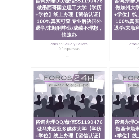
咨询办理QQ/薇信551190476
咨询办理QQ
做墨西哥国立理工大学【学历
做加州大
+学位】线上办理【留信认证】
+学位】线
100%真实可查,专业解决国外
100%真
退学/未顺利毕业/成绩不理想，
退学/未顺
快速办
dfns
en
Salud y Belleza
dfns
0 Respuestas
...
咨询办理QQ/薇信551190476
咨询办理QQ
做马来西亚多媒体大学【学历
做圣卡塔
+学位】线上办理【留信认证】
+学位】线