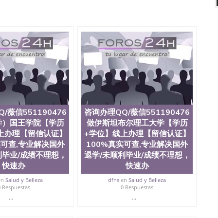
回国证明QQ微信551190476国外硕士文凭办理QQ微信
476买国外文凭质量QQ微信551190476国外本科毕业证怎么办
51190476办国外文凭可找工作QQ微信551190476国外大
Q微信551190476国外编号查询QQ微信551190476办理
查文凭QQ微信551190476网上购买真文凭可信吗QQ微信
0476 国外资格证书办理QQ微信551190476如何办理学历认
76 圣何塞州立大学（San Jose State University, 又
SJSU，是加州历史悠久的大学之一，也是美西地区的公立大
154公顷。它是一所位于加利福尼亚州的著名综合性公立大
资，浓厚的多元化学术氛围，杰出的本科教育质量，被
学，每年有来自世界各地的成百上千的海外学生前往求学。
实习机会和影响力的高等教育机构，并获誉为美国本科教
/薇信551190476
咨询办理QQ/薇信551190476
当今美国大学教学排名中表现优异。其毕业生大多可以在
学）国王学院【学历
做伊斯坦布尔理工大学【学历
硅谷公司甚至在学生大三和大四的学期提供许多相应科系
上办理【留信认证】
+学位】线上办理【留信认证】
州立大学系统(CSU), 圣何塞州立大学都占据着加州所有
实可查,专业解决国外
100%真实可查,专业解决国外
con Valley), 于附近的旧金山-圣何塞地区为全美的重要
利毕业/成绩不理想，
退学/未顺利毕业/成绩不理想，
科和65个硕士学科，并有来自世界60余国的学生来此就
工商管理学，艺术设计，和航空学等，深受性肯定及好
快速办
快速办
众多不同国家的专业人士前来研究与学习。 二、办理流
en
Salud y Belleza
dfns
en
Salud y Belleza
单； 3、公司确认到账转制作点做电子图； 4、电子图做好
0 Respuestas
0 Respuestas
； 6、成品做好拍照或者视频确认再付余款； 7、快递给
...
...
可查的证明材料 1、教育部学历学位认证，留服真实存档可
，使馆网站真实存档可查。 3、留信网真实可查认证办理，