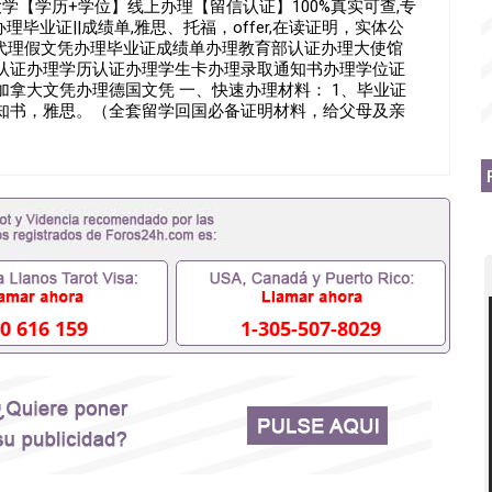
术大学【学历+学位】线上办理【留信认证】100%真实可查,专
毕业证||成绩单,雅思、托福，offer,在读证明，实体公
招留学代理假文凭办理毕业证成绩单办理教育部认证办理大使馆
认证办理学历认证办理学生卡办理录取通知书办理学位证
拿大文凭办理德国文凭 一、快速办理材料： 1、毕业证
通知书，雅思。（全套留学回国必备证明材料，给父母及亲
FER，在读证明，学生卡等留学相关材料（申请学校、转学，
，随时都可以安排办理，毕业证成绩单，学校，专业，学
作假的毕业证可以用吗551190476假的毕业证成绩单可
什么材料551190476入职事业单位/国企假的毕业证会查吗
51190476办理假毕业证在国内能用吗, 挂科拿不到毕业证怎
理毕业证,没毕业可以办学历认证吗,您是否因为中途辍学、挂
料不齐而被拒之门外551190476您是否因没正常毕业而导致
想毕不了业怎么办551190476找工作没有文凭怎么办,
/硕士毕业证551190476网上买文凭可靠吗551190476哪
理551190476国外大学文凭可以打工作吗551190476怎
0 616 159
1-305-507-8029
业证551190476哪里可以办理澳洲毕业证551190476留学
理加拿大毕业证551190476申请学校办理假的毕业证成绩单
90476哪里可以修改成绩单GPA分数551190476假毕业证能
0476 如何拿到国外毕业证QQ微信551190476办假大学毕业
51190476找毕业证封皮QQ微信551190476国外毕业证外
信551190476快速拿到国外文凭QQ微信551190476国外
Q微信551190476泰国文凭办理QQ微信551190476法国
微信551190476外国文凭在中国有用吗QQ微信551190476