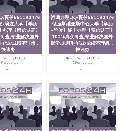
/薇信551190476
咨询办理QQ/薇信551190476
堡-埃森大学【学历
做拉斯维亚斯中心大学【学历
上办理【留信认证】
+学位】线上办理【留信认证】
实可查,专业解决国外
100%真实可查,专业解决国外
利毕业/成绩不理想，
退学/未顺利毕业/成绩不理想，
快速办
快速办
en
Salud y Belleza
dfns
en
Salud y Belleza
0 Respuestas
0 Respuestas
...
...