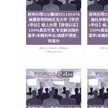
专业、靠谱一手资源
咨询办理QQ/薇信551190476
咨询办理QQ
做墨西哥阿纳瓦克大学【学历
做杜伊斯
+学位】线上办理【留信认证】
+学位】线
100%真实可查,专业解决国外
100%真
退学/未顺利毕业/成绩不理想，
退学/未顺
快速办
dfns
en
Salud y Belleza
dfns
0 Respuestas
...