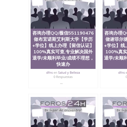
University）圣何塞州立大学毕业证（San Jose St
University）圣何塞州立大学成绩单（San Jose Sta
University）圣何塞州立大学成绩单（San Jose S
State University）圣何塞州立大学（San Jose St
University）圣何塞州立大学（ San Jose State Un
圣何塞州立大学文凭（San Jose State Universit
咨询办理QQ/薇信551190476
咨询办理QQ
圣何塞州立大学文凭（San Jose State Universit
做布宜诺斯艾利斯大学【学历
做谢菲尔
塞州立大学学历（San Jose State University）
+学位】线上办理【留信认证】
大学学历（San Jose State University）圣何塞
+学位】线
（San Jose State University）圣何塞州立大学（S
100%真实可查,专业解决国外
100%真
State University）圣何塞州立大学学位证（San J
退学/未顺利毕业/成绩不理想，
退学/未顺
State University）圣何塞州立大学学位证（San Jos
快速办
University）圣何塞州立大学（San Jose State Un
何塞州立大学（San Jose State University）圣
dfns
en
Salud y Belleza
dfns
0 Respuestas
立大学学位证（San Jose State University）圣
立大学结业证（San Jose State University）圣
...
立大学学位证（San Jose State University）圣
立大学学历证书（San Jose State University）
塞州立大学学历证书（San Jose State Unive
读CQU中央昆士兰大学学历 绩单购买学位证书
学历offieUniversityofSouthernQueens
央昆士兰大学学历成绩单购买学位证书/澳洲读
询办理QQ/薇信551190476做拉合尔工程技术
解决国外退学/未顺利毕业/成绩不理想，快速办理毕