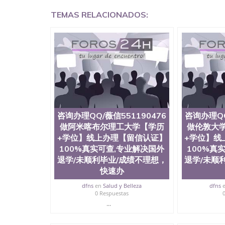
德国留学回国证明QQ微信551190476爱尔兰留学
TEMAS RELACIONADOS:
551190476 网上买文凭可靠吗QQ微信551190
理QQ微信551190476国外大学文凭真制作QQ微信5
学有毕业证QQ微信551190476办理国外毕业证价格Q
国外文凭要交定金吗QQ微信551190476办国外可
551190476学士学位证书查询机构QQ微信55119
证QQ微信551190476海外文凭认证办理QQ微信5511904
译为“圣荷西州立大学”）成立于1857年，简称
学之一。位于圣何塞市San Jose中心，占地
学，它以极高的就业率，全美名列前茅的毕业薪
《福克斯》杂志评选为全美50强公立综合性大
至今，这是一所在世界上享有学术地位、声誉、
咨询办理QQ/薇信551190476
咨询办理QQ
育质量的核心代表。其计算机系与会计系更是在
做阿米喀布尔理工大学【学历
做伦敦大
其所处地域的世界硅谷中心得到工作机会。许多
+学位】线上办理【留信认证】
+学位】线
的实习机会。无论是加州大学系统(UC)，还是加州
100%真实可查,专业解决国外
100%真
大学中的地理位置。 圣何塞州立大学座落于硅谷(Sili
退学/未顺利毕业/成绩不理想，
退学/未顺
科技中心。约有学生三万人，超过134种学士学
读。其有名的科系如计算机科学，电子工程学，
快速办
评；而各种大学部和研究所的商学课程也吸引了
dfns
en
Salud y Belleza
dfns
程： 1、收集客户办理信息； 2、客户付定金下
0 Respuestas
发给客户确认； 5、电子图确认好转成品部做成品
...
客户（国内顺丰，国外DHL）。 三、真实网上
查，存档。 2、留学回国人员证明（使馆认证）