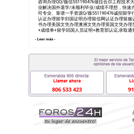
咨询办理QQ/薇信551190476做拉合尔工程技
业解决国外退学/未顺利毕业/成绩不理想，快速办理
司专业、靠谱一手资源Q/薇551190476诚
认证办理留学归国证明办理留信网认证办理留服
书办理美国文凭办理澳洲文凭办理英国文凭办理加
+成绩单+留学回国人员证明+教育部认证,录取
朋好友一份完美交代）； 2、雅思、托福，OF
- Leer más -
甚至是申请工签都可以用到）。 注：上述材料
位，毕业时间都可以根据客户要求安排。 国内找工
以办学历认证吗551190476要定居国外需要办理
551190476入职国企/事业单位需要些什么材料5
么办, 毕业证丢了怎么办, 没有正常毕业怎么办
科而没有正常毕业551190476您是否因为递交材
回国得不到教育部认证在校挂科了不想读了,成绩不理
怎么办理本科/研究生文凭551190476如何办理本科
里可以买国外文凭551190476国外本科毕业证怎么办
806 533 423
91
么办理 外假毕业证551190476哪里可以制作美国毕
生在哪里可以买假毕业证551190476哪里可以办
可以吗551190476哪里可以办理水印成绩单5511
查出来吗551190476假文凭网上能查到吗55119
证QQ微信551190476国外毕业证去哪认证QQ微信5
壳定制QQ微信551190476快速代办国外毕业证QQ微
留学文凭认证QQ微信551190476国外文凭回国认证Q
留学回国证明QQ微信551190476 国外烫金照片QQ