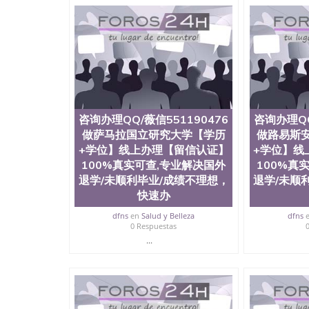
存档可查，终身受用。 四、办理流程农业科学
院、教育学院、工程学院、健康与人类发展学院
等。学校的教育学院排名在全美前十名，工学院
本科、硕士及博士学位。学校的专业课程包括：
理、文学、音乐、生物学、统计学、美术、电子
生物工程、建筑设计、工商管理、材料科学、机
科学、心理学、戏剧、市场营销、机械工程、计
提供相关材料，确定客户办理信息，给出操作方案
账号，付定金； 4、预约递交时间，公司人员陪
咨询办理QQ/薇信551190476
咨询办理QQ
书留服直接邮寄给客户 6、客户确认收到结果，
材料，尺寸大小，防伪结构（包括：水印，阴影底纹
做萨马拉国立研究大学【学历
做路易斯
字图案浮雕，激光镭射，紫外荧光，温感，复印
+学位】线上办理【留信认证】
+学位】线
体的认可，同时和海外学校留学中介， 同时能
100%真实可查,专业解决国外
100%真
格证，学生卡，结业证，录取通知书，在读证明
退学/未顺利毕业/成绩不理想，
退学/未顺
历文凭的样版，尺寸大小，纸张材质，防伪技术
快速办
我们的优势： 我们在保证合理定价的同时，坚
么是高性价比。 咨询顾问：Sam q/微信:551190
dfns
en
Salud y Belleza
dfns
取通知书，雅思，留学回国证明.
0 Respuestas
...
公司专业制作、办理、仿制、成绩单文凭、改成
文凭、假文凭假毕业证假学历书制作、假制作、
认证、留服认证、使馆认证、使馆证明、使馆留
认证、留学生学历认证、留学生学位认证、英国
历、新西兰学历认证等q:551190476 微信：55119