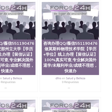
院、艺术与建筑学院、商学院、交流学院、地球及物质科学
、信息工程与科学学院、人文学院、护理学院、科学学院
排名在前十五名，且继续攀升中。纽约大学为学生们提供
会计学、MBA、财务、教育、建筑工程、经济、医学、护
工程、天文学、农业、环境污染控制、历史、电气工程、
械工程、航天工程、土木工程、数学、化学、英语、社会
算机科学、物理学、人工智能、商科、金融专业 1、客户
； 2、补充毕业证成绩单等相关材料； 3、留服注册申请
同客户本人一起去留服递交材料； 5、等待结果，完成结果
/薇信551190476
咨询办理QQ/薇信551190476
付余款。 我们对海外大学及学院的毕业证成绩单所使用的
，钢印LOGO烫金烫银，LOGO烫金烫银复合重叠。 文
安那州立大学【学历
做莫斯科物理技术学院【学历
防伪）都有原版本文凭对照。质量得到了广大海外客户群
上办理【留信认证】
+学位】线上办理【留信认证】
做到与时俱进，及时掌握各大院校的（毕业证，成绩单，资
实可查,专业解决国外
100%真实可查,专业解决国外
等相关材料）的版本更新信息， 能够在时间掌握的海外学
利毕业/成绩不理想，
退学/未顺利毕业/成绩不理想，
等等，并在时间收集到原版实物，以求达到客户的需求。
快速办
快速办
持较高性价比，通过品质和效率不断优化，为您倾情诠释什
476 Q/微信:551190476办理毕业证成绩单、教育部认证,录
en
Salud y Belleza
dfns
en
Salud y Belleza
0 Respuestas
0 Respuestas
...
...
绩、教育部学历学位认证、毕业证、成绩单、文凭、学历
办理、仿制学位证书、毕业证文凭、文凭毕业证、毕业证
学回国人员证明、留学生认证、学历认证、文凭认证学位
文凭学历、美国文凭学历、澳洲文凭学历、加拿大文凭学
0476 圣何塞州立大学毕业证（San Jose State