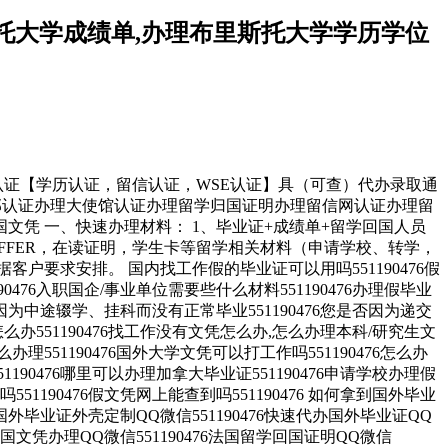
里斯托大学成绩单,办理布里斯托大学学历学位
学位认证【学历认证，留信认证，WSE认证】具（可查）代办录取通
教育部认证办理大使馆认证办理留学归国证明办理留信网认证办理留
凭 一、快速办理材料： 1、毕业证+成绩单+留学回国人员
FFER，在读证明，学生卡等留学相关材料（申请学校、转学，
要求安排。 国内找工作假的毕业证可以用吗551190476假
0476入职国企/事业单位需要些什么材料551190476办理假毕业
为中途辍学、挂科而没有正常毕业551190476您是否因为递交
551190476找工作没有文凭怎么办,怎么办理本科/研究生文
么办理551190476国外大学文凭可以打工作吗551190476怎么办
1190476哪里可以办理加拿大毕业证551190476申请学校办理假
551190476假文凭网上能查到吗551190476 如何拿到国外毕业
476国外毕业证外壳定制QQ微信551190476快速代办国外毕业证QQ
76泰国文凭办理QQ微信551190476法国留学回国证明QQ微信