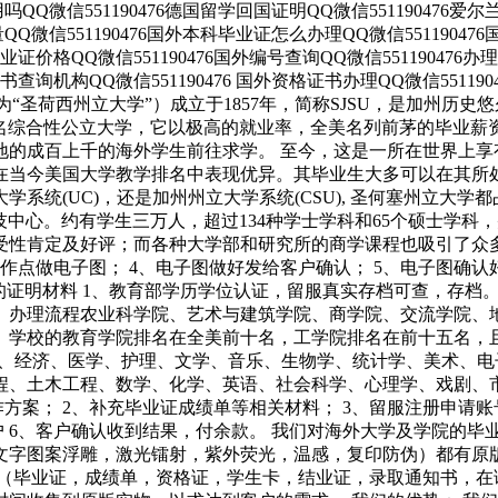
有用吗QQ微信551190476德国留学回国证明QQ微信551190476
质量QQ微信551190476国外本科毕业证怎么办理QQ微信551190
外毕业证价格QQ微信551190476国外编号查询QQ微信55119047
证书查询机构QQ微信551190476 国外资格证书办理QQ微信5511
niversity, 又译为“圣荷西州立大学”）成立于1857年，简称SJ
亚州的著名综合性公立大学，它以极高的就业率，全美名列前茅的毕
地的成百上千的海外学生前往求学。 至今，这是一所在世界上
在当今美国大学教学排名中表现优异。其毕业生大多可以在其所
系统(UC)，还是加州州立大学系统(CSU), 圣何塞州立大
为全美的重要科技中心。约有学生三万人，超过134种学士学科和65个
性肯定及好评；而各种大学部和研究所的商学课程也吸引了众多
制作点做电子图； 4、电子图做好发给客户确认； 5、电子图确
的证明材料 1、教育部学历学位认证，留服真实存档可查，存档
四、办理流程农业科学院、艺术与建筑学院、商学院、交流学院
。学校的教育学院排名在全美前十名，工学院排名在前十五名，
程、经济、医学、护理、文学、音乐、生物学、统计学、美术、
程、土木工程、数学、化学、英语、社会科学、心理学、戏剧、
方案； 2、补充毕业证成绩单等相关材料； 3、留服注册申请
户 6、客户确认收到结果，付余款。 我们对海外大学及学院的
。 文字图案浮雕，激光镭射，紫外荧光，温感，复印防伪）都有
（毕业证，成绩单，资格证，学生卡，结业证，录取通知书，在