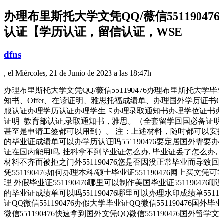
办理布里斯托大学文凭QQ/薇信55119
认证【学历认证，留信认证，WSE
dfns
, el Miércoles, 21 de Junio de 2023 a las 18:47h
办理布里斯托大学文凭QQ/薇信551190476办理布里斯托
知书、Offer、在读证明、雅思托福成绩单、办理国外学历证书
服认证办理学历认证办理学生卡办理录取通知书办理学位证书办
证明+教育部认证,录取通知书，雅思。（全套留学回国必备证
甚至是申请工签都可以用到）。 注：上述材料，随时都可以安排
的毕业证成绩单可以办学历认证吗551190476要定居国外需要办理什
证在国内能用吗, 挂科拿不到毕业证怎么办, 毕业证丢了怎么办,
材料不齐而被拒之门外551190476您是否因没正常毕业而导致
凭551190476如何办理本科/硕士毕业证551190476网上买文凭
理 外假毕业证551190476哪里可以制作美国毕业证55119047
的毕业证成绩单可以吗551190476哪里可以办理水印成绩单55119
证QQ微信551190476办假大学毕业证QQ微信551190476国外
微信551190476快速拿到国外文凭QQ微信551190476国外留学