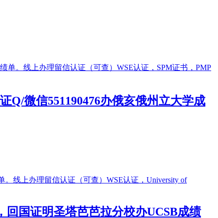
微信551190476办俄亥俄州立大学成
证，回国证明圣塔芭芭拉分校办UCSB成绩