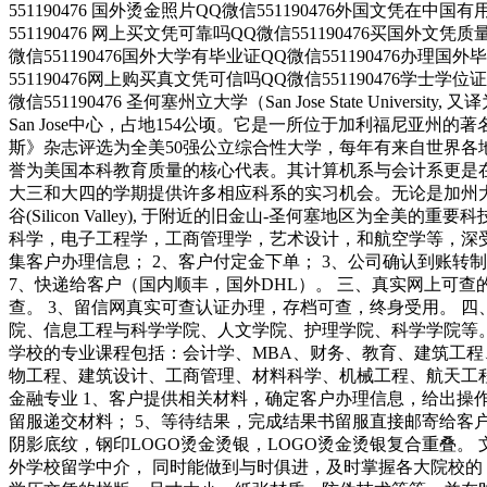
551190476 国外烫金照片QQ微信551190476外国文凭在中国
551190476 网上买文凭可靠吗QQ微信551190476买国外文凭
微信551190476国外大学有毕业证QQ微信551190476办理国
551190476网上购买真文凭可信吗QQ微信551190476学士学位
微信551190476 圣何塞州立大学（San Jose State U
San Jose中心，占地154公顷。它是一所位于加利福尼
斯》杂志评选为全美50强公立综合性大学，每年有来自世界各
誉为美国本科教育质量的核心代表。其计算机系与会计系更是
大三和大四的学期提供许多相应科系的实习机会。无论是加州大学
谷(Silicon Valley), 于附近的旧金山-圣何塞地区
科学，电子工程学，工商管理学，艺术设计，和航空学等，深受
集客户办理信息； 2、客户付定金下单； 3、公司确认到账转
7、快递给客户（国内顺丰，国外DHL）。 三、真实网上可查
查。 3、留信网真实可查认证办理，存档可查，终身受用。 
院、信息工程与科学学院、人文学院、护理学院、科学学院等
学校的专业课程包括：会计学、MBA、财务、教育、建筑工
物工程、建筑设计、工商管理、材料科学、机械工程、航天工
金融专业 1、客户提供相关材料，确定客户办理信息，给出操作
留服递交材料； 5、等待结果，完成结果书留服直接邮寄给客
阴影底纹，钢印LOGO烫金烫银，LOGO烫金烫银复合重叠
外学校留学中介， 同时能做到与时俱进，及时掌握各大院校的