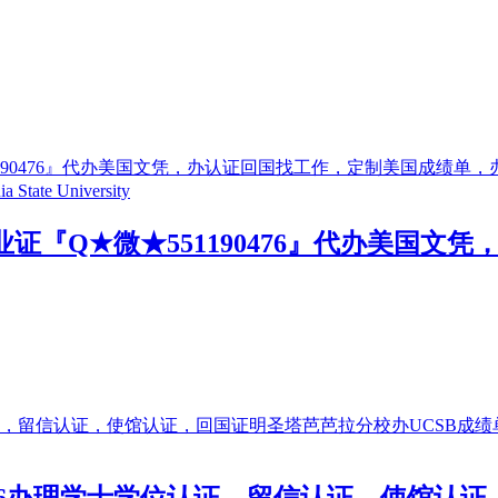
证『Q★微★551190476』代办美国