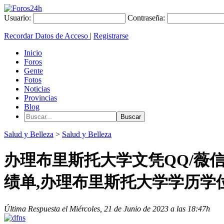
Usuario:
Contraseña:
Recordar Datos de Acceso
|
Registrarse
Inicio
Foros
Gente
Fotos
Noticias
Provincias
Blog
Salud y Belleza
>
Salud y Belleza
办理布里斯托大学文凭QQ/薇信
绩单,办理布里斯托大学学历学
Última Respuesta el Miércoles, 21 de Junio de 2023 a las 18:47h