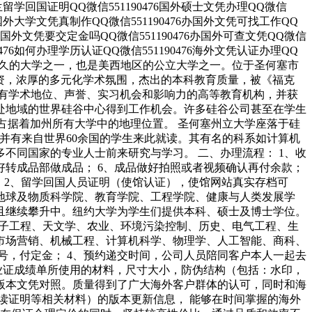
爱尔兰留学回国证明QQ微信551190476国外硕士文凭办理QQ微信
476国外大学文凭真制作QQ微信551190476办国外文凭可找工作QQ
6办理国外文凭要交定金吗QQ微信551190476办国外可查文凭QQ微信
90476如何办理学历认证QQ微信551190476海外文凭认证办理QQ
SU，是加州历史悠久的大学之一，也是美西地区的公立大学之一。位于圣何塞市
业薪资，浓厚的多元化学术氛围，杰出的本科教育质量，被《福克
享有学术地位、声誉、实习机会和影响力的高等教育机构，并获
处地域的世界硅谷中心得到工作机会。许多硅谷公司甚至在学生
学都占据着加州所有大学中的地理位置。 圣何塞州立大学座落于硅
硕士学科，并有来自世界60余国的学生来此就读。其有名的科系如计算机
不同国家的专业人士前来研究与学习。 二、办理流程： 1、收
认好转成品部做成品； 6、成品做好拍照或者视频确认再付余款；
。 2、留学回国人员证明（使馆认证），使馆网站真实存档可
、地球及物质科学院、教育学院、工程学院、健康与人类发展学
且继续攀升中。纽约大学为学生们提供本科、硕士及博士学位。
电子工程、天文学、农业、环境污染控制、历史、电气工程、生
市场营销、机械工程、计算机科学、物理学、人工智能、商科、
账号，付定金； 4、预约递交时间，公司人员陪同客户本人一起去
毕业证成绩单所使用的材料，尺寸大小，防伪结构（包括：水印，
原版本文凭对照。质量得到了广大海外客户群体的认可，同时和海
读证明等相关材料）的版本更新信息， 能够在时间掌握的海外