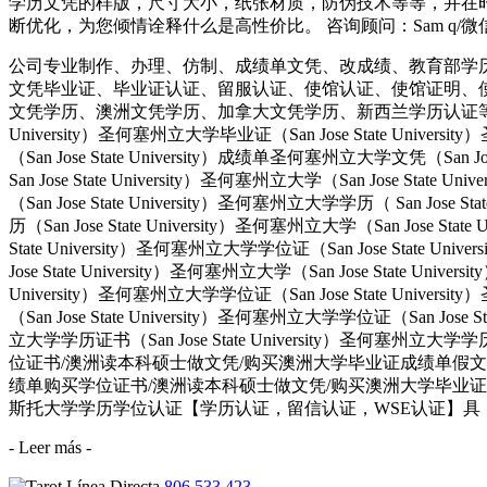
学历文凭的样版，尺寸大小，纸张材质，防伪技术等等，并在时
断优化，为您倾情诠释什么是高性价比。 咨询顾问：Sam q/微信:5
公司专业制作、办理、仿制、成绩单文凭、改成绩、教育部学
文凭毕业证、毕业证认证、留服认证、使馆认证、使馆证明、
文凭学历、澳洲文凭学历、加拿大文凭学历、新西兰学历认证等q:551190476
University）圣何塞州立大学毕业证（San Jose State Univers
（San Jose State University）成绩单圣何塞州立大学文凭（San Jos
San Jose State University）圣何塞州立大学（San Jose Stat
（San Jose State University）圣何塞州立大学学历（ San Jose S
历（San Jose State University）圣何塞州立大学（San Jose Stat
State University）圣何塞州立大学学位证（San Jose State Uni
Jose State University）圣何塞州立大学（San Jose State Univ
University）圣何塞州立大学学位证（San Jose State Univers
（San Jose State University）圣何塞州立大学学位证（San Jose 
立大学学历证书（San Jose State University）圣何塞州立
位证书/澳洲读本科硕士做文凭/购买澳洲大学毕业证成绩单假文凭学历offie
绩单购买学位证书/澳洲读本科硕士做文凭/购买澳洲大学毕业证成
斯托大学学历学位认证【学历认证，留信认证，WSE认证】具（
- Leer más -
806 533 423