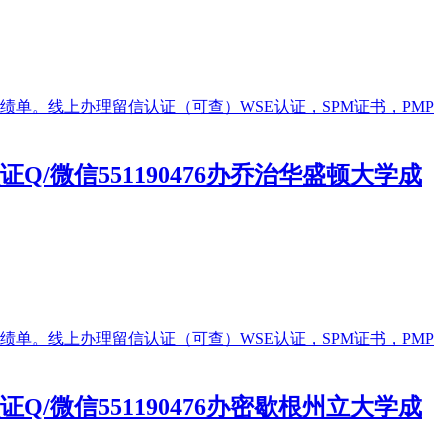
微信551190476办乔治华盛顿大学成
微信551190476办密歇根州立大学成