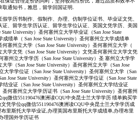
们在保证合理定价的同时，坚持较高性价比，通过品质和效率不
认证,录取通知书，雅思，留学回国证明.
证假学历书制作、假制作、办理、仿制学位证书、毕业证文凭、
认证、留学生学历认证、留学生学位认证、英国文凭学历、美国
University）圣何塞州立大学毕业证（San Jose State
大学成绩单（ San Jose State University）圣何塞州立大学成绩单
ity）圣何塞州立大学（San Jose State University）圣何塞州立大学（
）圣何塞州立大学文凭（San Jose State University）文凭圣何塞州立大学文凭
ity）圣何塞州立大学学历（San Jose State University）圣 塞州立大学学
州立大学（San Jose State University）圣何塞州立大学（San Jose
塞州立大学学位证（San Jose State University）圣何塞州立大学（San
an Jose State University）圣何塞州立大学学位证（San Jose State
大学结业证（San Jose State University）圣何塞州立大学结业证
rsity）圣何塞州立大学学历证书（San Jose State University）圣何塞州
人做文凭学位qq微信551190476澳洲读CQU中央昆士兰大学学历 绩单购买学
业找人做文凭学位qq微信551190476澳洲读CQU中央昆士兰大学学历成
办理布里斯托大学毕业证,办理英国布里斯托大学成绩单,办理布里
、办理国外学历证书