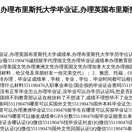
0476办理布里斯托大学毕业证,办理英国布
大学毕业证,办理英国布里斯托大学成绩单,办理布里斯托大学学历
Q/薇551190476诚招留学代理假文凭办理毕业证成绩单办理
理美国文凭办理澳洲文凭办理英国文凭办理加拿大文凭办理德国文
明材料，给父母及亲朋好友一份完美交代）； 2、雅思、托福，O
办理，毕业证成绩单，学校，专业，学位，毕业时间都可以根据客户
么材料551190476入职事业单位/国企假的毕业证会查吗55119
 没有正常毕业怎么办理毕业证,没毕业可以办学历认证吗,您是否因
回国得不到教育部认证在校挂科了不想读了,成绩不理想毕不了业怎么办
可靠吗551190476哪里可以买国外文凭551190476国外本科毕业证怎
6哪里可以办理澳洲毕业证551190476留学生在哪里可以买假毕业证55
0476哪里可以修改成绩单GPA分数551190476假毕业证能查出来吗
毕业证去哪认证QQ微信551190476找毕业证封皮QQ微信551190
文凭认证QQ微信551190476国外文凭回国认证QQ微信5511904