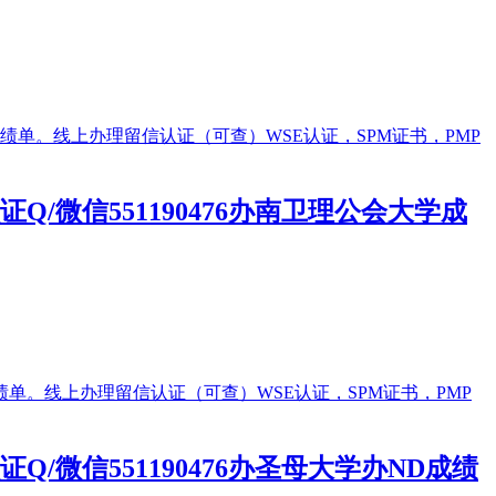
微信551190476办南卫理公会大学成
信551190476办圣母大学办ND成绩