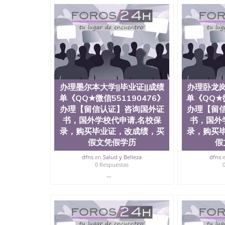
明材料 1、教育部学历学位认证，留服真实存档
站真实存档可查。 3、留信网真实可查认证办理
与建筑学院、商学院、交流学院、地球及物质科
工程与科学学院、人文学院、护理学院、科学学
前十五名，且继续攀升中。纽约大学为学生们提
学、MBA、财务、教育、建筑工程、经济、医
程、天文学、农业、环境污染控制、历史、电气
工程、航天工程、土木工程、数学、化学、英语
机科学、物理学、人工智能、商科、金融专业 
办理墨尔本大学||毕业证||成绩
办理卧龙岗
案； 2、补充毕业证成绩单等相关材料； 3、留
同客户本人一起去留服递交材料； 5、等待结果
单《QQ★微信551190476》
单《QQ★微
付余款。 我们对海外大学及学院的毕业证成绩
办理【留信认证】咨询国外证
办理【留
底纹，钢印LOGO烫金烫银，LOGO烫金烫银复
书，国外学校代申请,名校保
书，国外
防伪）都有原版本文凭对照。质量得到了广大海
录，购买毕业证，改成绩，买
录，购买
到与时俱进，及时掌握各大院校的（毕业证，成
假文凭假学历
假
等相关材料）的版本更新信息， 能够在时间掌
等等，并在时间收集到原版实物，以求达到客户的
dfns
en
Salud y Belleza
dfns
较高性价比，通过品质和效率不断优化，为您倾情诠
0 Respuestas
信:551190476 Q/微信:551190476办
...
公司专业制作、办理、仿制、成绩单文凭、改成
文凭、假文凭假毕业证假学历书制作、假制作、
认证、留服认证、使馆认证、使馆证明、使馆留
认证、留学生学历认证、留学生学位认证、英国