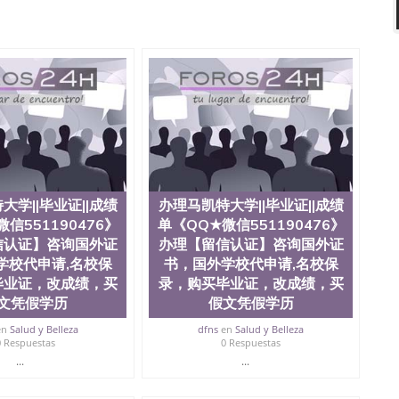
90476法国留学回国证明QQ微信551190476 国外烫金照片
51190476德国留学回国证明QQ微信551190476爱尔兰留
微信551190476 网上买文凭可靠吗QQ微信551190476买
怎么办理QQ微信551190476国外大学文凭真制作QQ微信
0476国外大学有毕业证QQ微信551190476办理国外毕业证价
90476办理国外文凭要交定金吗QQ微信551190476办国外可
QQ微信551190476学士学位证书查询机构QQ微信
476如何办理学历认证QQ微信551190476海外文凭认证办理QQ
te University, 又译为“圣荷西州立大学”）成立于1857年，简
地区的公立大学之一。位于圣何塞市San Jose中心，占地
合性公立大学，它以极高的就业率，全美名列前茅的毕业薪
量，被《福克斯》杂志评选为全美50强公立综合性大学，
大学||毕业证||成绩
办理马凯特大学||毕业证||成绩
求学。 至今，这是一所在世界上享有学术地位、声誉、实
信551190476》
单《QQ★微信551190476》
本科教育质量的核心代表。其计算机系与会计系更是在当
信认证】咨询国外证
办理【留信认证】咨询国外证
可以在其所处地域的世界硅谷中心得到工作机会。许多硅
学校代申请,名校保
书，国外学校代申请,名校保
科系的实习机会。无论是加州大学系统(UC)，还是加州
毕业证，改成绩，买
录，购买毕业证，改成绩，买
着加州所有大学中的地理位置。 圣何塞州立大学座落于硅谷
何塞地区为全美的重要科技中心。约有学生三万人，超过134种学士学
文凭假学历
假文凭假学历
生来此就读。其有名的科系如计算机科学，电子工程学，工
en
Salud y Belleza
dfns
en
Salud y Belleza
及好评；而各种大学部和研究所的商学课程也吸引了众多
0 Respuestas
0 Respuestas
程： 1、收集客户办理信息； 2、客户付定金下单； 3、
...
...
发给客户确认； 5、电子图确认好转成品部做成品； 6、
给客户（国内顺丰，国外DHL）。 三、真实网上可查的证