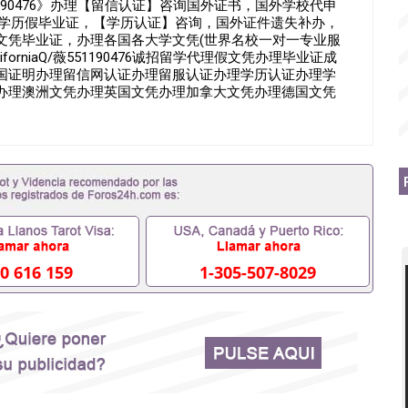
1190476》办理【留信认证】咨询国外证书，国外学校代申
假学历假毕业证，【学历认证】咨询，国外证件遗失补办，
文凭毕业证，办理各国各大学文凭(世界名校一对一专业服
 CaliforniaQ/薇551190476诚招留学代理假文凭办理毕业证成
国证明办理留信网认证办理留服认证办理学历认证办理学
办理澳洲文凭办理英国文凭办理加拿大文凭办理德国文凭
回国人员证明+教育部认证,录取通知书，雅思。（全套留学
代）； 2、雅思、托福，OFFER，在读证明，学生卡等留
都可以用到）。 注：上述材料，随时都可以安排办理，毕
以根据客户要求安排。 国内找工作假的毕业证可以用吗
1190476要定居国外需要办理什么材料551190476入职事
国企/事业单位需要些什么材料551190476办理假毕业证在国
了怎么办, 没有正常毕业怎么办理毕业证,没毕业可以办学历认
51190476您是否因为递交材料不齐而被拒之门外
得不到教育部认证在校挂科了不想读了,成绩不理想毕不了业怎
本科/研究生文凭551190476如何办理本科/硕士毕业证
0 616 159
1-305-507-8029
里可以买国外文凭551190476国外本科毕业证怎么办理
476怎么办理 外假毕业证551190476哪里可以制作美国毕业证
76留学生在哪里可以买假毕业证551190476哪里可以办理加拿
可以吗551190476哪里可以办理水印成绩单551190476
查出来吗551190476假文凭网上能查到吗551190476 如
业证QQ微信551190476国外毕业证去哪认证QQ微信
国外毕业证外壳定制QQ微信551190476快速代办国外毕业证QQ
90476国外留学文凭认证QQ微信551190476国外文凭回国认