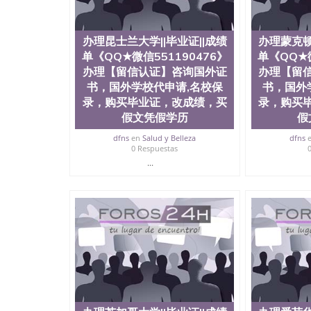
名校保录，购买毕业证，改成绩，买假文凭假学
作文凭，学历，回国找工作买学历，网上购买文
务）录取通知书，雅思University of Southern Calif
办理昆士兰大学||毕业证||成绩
办理蒙克顿
单《QQ★微信551190476》
单《QQ★微
办理【留信认证】咨询国外证
办理【留
书，国外学校代申请,名校保
书，国外
录，购买毕业证，改成绩，买
录，购买
假文凭假学历
假
dfns
en
Salud y Belleza
dfns
0 Respuestas
...