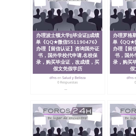
历、新西兰学历认证等q:551190476 微信：55119
University）圣何塞州立大学毕业证（San Jose St
University）圣何塞州立大学成绩单（San Jose Sta
University）圣何塞州立大学成绩单（San Jose S
State University）圣何塞州立大学（San Jose St
University）圣何塞州立大学（ San Jose State Un
办理波士顿大学||毕业证||成绩
办理罗格斯
圣何塞州立大学文凭（San Jose State Universit
单《QQ★微信551190476》
单《QQ★微
圣何塞州立大学文凭（San Jose State Universit
办理【留信认证】咨询国外证
塞州立大学学历（San Jose State University）
办理【留
大学学历（San Jose State University）圣何塞
书，国外学校代申请,名校保
书，国外
（San Jose State University）圣何塞州立大学（S
录，购买毕业证，改成绩，买
录，购买
State University）圣何塞州立大学学位证（San J
假文凭假学历
假
State University）圣何塞州立大学学位证（San Jos
University）圣何塞州立大学（San Jose State Un
dfns
en
Salud y Belleza
dfns
0 Respuestas
何塞州立大学（San Jose State University）圣
立大学学位证（San Jose State University）圣
...
立大学结业证（San Jose State University）圣
立大学学位证（San Jose State University）圣
立大学学历证书（San Jose State University）
塞州立大学学历证书（San Jose State Unive
读CQU中央昆士兰大学学历 绩单购买学位证书
学历offieUniversityofSouthernQueens
央昆士兰大学学历成绩单购买学位证书/澳洲读
理南加州大学||毕业证||成绩单《QQ★微信551