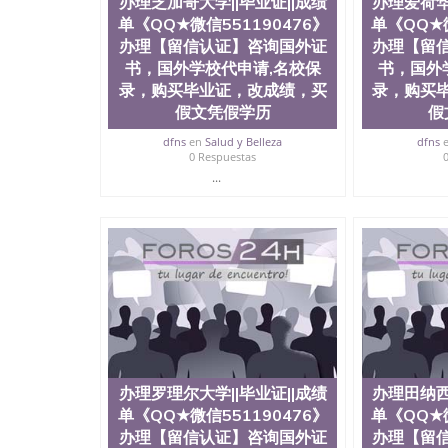
办理芝加哥大学||毕业证||成绩
办理爱荷华
单《QQ★微信551190476》
单《QQ★微
办理【留信认证】咨询国外证
办理【留
书，国外学校代申请,名校保
书，国外
录，购买毕业证，改成绩，买
录，购买
假文凭假学历
假
dfns
en
Salud y Belleza
dfns
0 Respuestas
...
办理罗理尔大学||毕业证||成绩
办理田纳西
单《QQ★微信551190476》
单《QQ★微
办理【留信认证】咨询国外证
办理【留