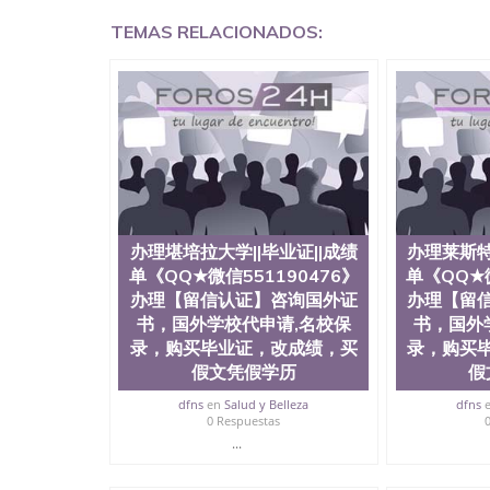
证QQ微信551190476泰国文凭办理QQ微信5511
TEMAS RELACIONADOS:
QQ微信551190476外国文凭在中国有用吗QQ微信5
学回国证明QQ微信551190476国外硕士文凭办理QQ
国外文凭质量QQ微信551190476国外本科毕业证
551190476办国外文凭可找工作QQ微信55119
格QQ微信551190476国外编号查询QQ微信5511
查文凭QQ微信551190476网上购买真文凭可信吗
551190476 国外资格证书办理QQ微信551190
微信551190476 圣何塞州立大学（San Jose Sta
称SJSU，是加州历史悠久的大学之一，也是美西
154公顷。它是一所位于加利福尼亚州的著名综
资，浓厚的多元化学术氛围，杰出的本科教育质
办理堪培拉大学||毕业证||成绩
办理莱斯特
每年有来自世界各地的成百上千的海外学生前往
单《QQ★微信551190476》
单《QQ★微
习机会和影响力的高等教育机构，并获誉为美国
办理【留信认证】咨询国外证
办理【留
今美国大学教学排名中表现优异。其毕业生大多
书，国外学校代申请,名校保
书，国外
谷公司甚至在学生大三和大四的学期提供许多相应
录，购买毕业证，改成绩，买
录，购买
州立大学系统(CSU), 圣何塞州立大学都占据
(Silicon Valley), 于附近的旧金山-圣
假文凭假学历
假
科和65个硕士学科，并有来自世界60余国的学
dfns
en
Salud y Belleza
dfns
商管理学，艺术设计，和航空学等，深受性肯定
0 Respuestas
不同国家的专业人士前来研究与学习。 二、办理流
...
公司确认到账转制作点做电子图； 4、电子图做好
成品做好拍照或者视频确认再付余款； 7、快递