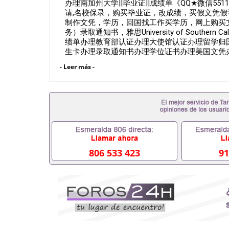
办理南加州大学||毕业证||成绩单《QQ★微信55
请,名校保录，购买毕业证，改成绩，买假文凭
制作文凭，学历，回国找工作买学历，网上购买
务）录取通知书，雅思University of Southern
绩单办理教育部认证办理大使馆认证办理留学归
生卡办理录取通知书办理学位证书办理美国文凭
一、快速办理材料： 1、毕业证+成绩单+留学
- Leer más -
回国必备证明材料，给父母及亲朋好友一份完美交
学相关材料（申请学校、转学，甚至是申请工签
业证成绩单，学校，专业，学位，毕业时间都可
551190476假的毕业证成绩单可以办学历认证吗55
业单位/国企假的毕业证会查吗551190476入职
内能用吗, 挂科拿不到毕业证怎么办, 毕业证丢
证吗,您是否因为中途辍学、挂科而没有正常毕业5
551190476您是否因没正常毕业而导致回国
么办551190476找工作没有文凭怎么办,怎么办理
806 533 423
91
551190476网上买文凭可靠吗551190476哪
551190476国外大学文凭可以打工作吗551190
551190476哪里可以办理澳洲毕业证5511904
大毕业证551190476申请学校办理假的毕业证成绩单
哪里可以修改成绩单GPA分数551190476假毕业证能
何拿到国外毕业证QQ微信551190476办假大学毕
551190476找毕业证封皮QQ微信551190476
微信551190476快速拿到国外文凭QQ微信5511