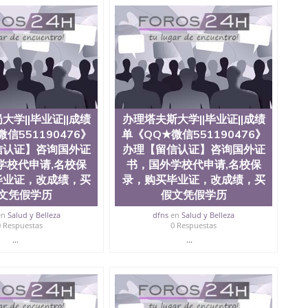
可查，存档。 2、留学回国人员证明（使馆认证），使馆网
，存档可查，终身受用。 四、办理流程农业科学院、艺术
学院、教育学院、工程学院、健康与人类发展学院、信息
院等。学校的教育学院排名在全美前十名，工学院排名在
供本科、硕士及博士学位。学校的专业课程包括：会计
学、护理、文学、音乐、生物学、统计学、美术、电子工
工程、生物工程、建筑设计、工商管理、材料科学、机械
、社会科学、心理学、戏剧、市场营销、机械工程、计算
1、客户提供相关材料，确定客户办理信息，给出操作方
大学||毕业证||成绩
办理塔夫斯大学||毕业证||成绩
服注册申请账号，付定金； 4、预约递交时间，公司人员陪
，完成结果书留服直接邮寄给客户 6、客户确认收到结果，
信551190476》
单《QQ★微信551190476》
单所使用的材料，尺寸大小，防伪结构（包括：水印，阴影
信认证】咨询国外证
办理【留信认证】咨询国外证
合重叠。 文字图案浮雕，激光镭射，紫外荧光，温感，复印
学校代申请,名校保
书，国外学校代申请,名校保
外客户群体的认可，同时和海外学校留学中介， 同时能做
毕业证，改成绩，买
录，购买毕业证，改成绩，买
绩单，资格证，学生卡，结业证，录取通知书，在读证明
文凭假学历
假文凭假学历
握的海外学历文凭的样版，尺寸大小，纸张材质，防伪技术
需求。 我们的优势： 我们在保证合理定价的同时，坚持
en
Salud y Belleza
dfns
en
Salud y Belleza
释什么是高性价比。 咨询顾问：Sam q/微
0 Respuestas
0 Respuestas
理毕业证成绩单、教育部认证,录取通知书，雅思，留学回国证明.
...
...
绩、教育部学历学位认证、毕业证、成绩单、文凭、学历
办理、仿制学位证书、毕业证文凭、文凭毕业证、毕业证
学回国人员证明、留学生认证、学历认证、文凭认证学位
文凭学历、美国文凭学历、澳洲文凭学历、加拿大文凭学