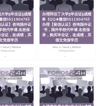
历假毕业证，【学历认证】咨询，国外证件遗失补办，制
凭毕业证，办理各国各大学文凭(世界名校一对一专业服
ornia
大学||毕业证||成绩
办理阿伯丁大学||毕业证||成绩
信551190476》
单《QQ★微信551190476》
信认证】咨询国外证
办理【留信认证】咨询国外证
学校代申请,名校保
书，国外学校代申请,名校保
毕业证，改成绩，买
录，购买毕业证，改成绩，买
文凭假学历
假文凭假学历
en
Salud y Belleza
dfns
en
Salud y Belleza
0 Respuestas
0 Respuestas
...
...