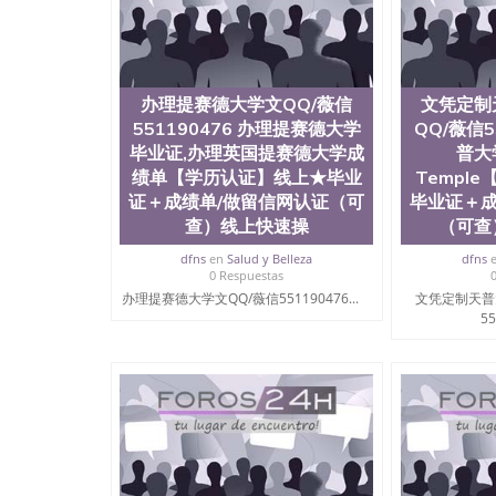
办理提赛德大学文QQ/薇信
文凭定制
551190476 办理提赛德大学
QQ/薇信5
毕业证,办理英国提赛德大学成
普大
绩单【学历认证】线上★毕业
Templ
证＋成绩单/做留信网认证（可
毕业证＋成
查）线上快速操
（可查
dfns
en
Salud y Belleza
dfns
0 Respuestas
办理提赛德大学文QQ/薇信551190476...
文凭定制天普
55