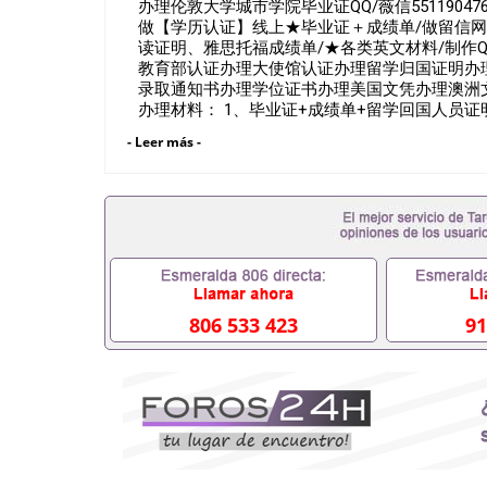
办理伦敦大学城市学院毕业证QQ/薇信551190
做【学历认证】线上★毕业证＋成绩单/做留信网认
读证明、雅思托福成绩单/★各类英文材料/制作Q/
教育部认证办理大使馆认证办理留学归国证明办
录取通知书办理学位证书办理美国文凭办理澳洲
办理材料： 1、毕业证+成绩单+留学回国人员
证明材料，给父母及亲朋好友一份完美交代）； 
- Leer más -
料（申请学校、转学，甚至是申请工签都可以用
单，学校，专业，学位，毕业时间都可以根据客户要
假的毕业证成绩单可以办学历认证吗551190476
企假的毕业证会查吗551190476入职国企/事业
挂科拿不到毕业证怎么办, 毕业证丢了怎么办, 
否因为中途辍学、挂科而没有正常毕业55119047
因没正常毕业而导致回国得不到教育部认证在校挂科
工作没有文凭怎么办,怎么办理本科/研究生文凭5511
可靠吗551190476哪里可以买国外文凭551190
806 533 423
91
工作吗551190476怎么办理 外假毕业证55119
业证551190476留学生在哪里可以买假毕业证551
理假的毕业证成绩单可以吗551190476哪里可以
551190476假毕业证能查出来吗551190476假
551190476办假大学毕业证QQ微信55119047
551190476国外毕业证外壳定制QQ微信55119
凭QQ微信551190476国外留学文凭认证QQ微信55
理QQ微信551190476法国留学回国证明QQ微信55