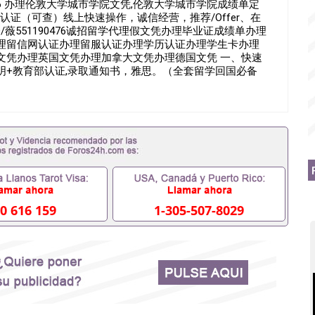
476 办理伦敦大学城市学院文凭,伦敦大学城市学院成绩单定
证（可查）线上快速操作，诚信经营，推荐/Offer、在
薇551190476诚招留学代理假文凭办理毕业证成绩单办理
理留信网认证办理留服认证办理学历认证办理学生卡办理
文凭办理英国文凭办理加拿大文凭办理德国文凭 一、快速
证明+教育部认证,录取通知书，雅思。（全套留学回国必备
2、雅思、托福，OFFER，在读证明，学生卡等留学相关材
到）。 注：上述材料，随时都可以安排办理，毕业证成绩
求安排。 国内找工作假的毕业证可以用吗551190476
要定居国外需要办理什么材料551190476入职事业单位/国
单位需要些什么材料551190476办理假毕业证在国内能用吗,
没有正常毕业怎么办理毕业证,没毕业可以办学历认证吗,您是
6您是否因为递交材料不齐而被拒之门外551190476您是否
了不想读了,成绩不理想毕不了业怎么办551190476找
90476如何办理本科/硕士毕业证551190476网上买文凭
476国外本科毕业证怎么办理551190476国外大学文凭可以打
0 616 159
1-305-507-8029
0476哪里可以制作美国毕业证551190476哪里可以办理澳洲毕
190476哪里可以办理加拿大毕业证551190476申请学校办
办理水印成绩单551190476哪里可以修改成绩单GPA分数
文凭网上能查到吗551190476 如何拿到国外毕业证QQ微信
6国外毕业证去哪认证QQ微信551190476找毕业证封皮QQ微信
0476快速代办国外毕业证QQ微信551190476快速拿到国外文
1190476国外文凭回国认证QQ微信551190476泰国文凭办
1190476 国外烫金照片QQ微信551190476外国文凭在中国