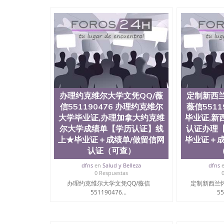
真实可查认证办理，存档可查，终身受用。 四
院、地球及物质科学院、教育学院、工程学院、
护理学院、科学学院等。学校的教育学院排名在
约大学为学生们提供本科、硕士及博士学位。学
程、经济、医学、护理、文学、音乐、生物学、
制、历史、电气工程、生物工程、建筑设计、工
学、化学、英语、社会科学、心理学、戏剧、市
科、金融专业 1、客户提供相关材料，确定客户
料； 3、留服注册申请账号，付定金； 4、预
5、等待结果，完成结果书留服直接邮寄给客户 
办理约克维尔大学文凭QQ/薇
定制新西兰
毕业证成绩单所使用的材料，尺寸大小，防伪结构
信551190476 办理约克维尔
烫金烫银复合重叠。 文字图案浮雕，激光镭射
薇信5511
得到了广大海外客户群体的认可，同时和海外学
大学毕业证,办理加拿大约克维
毕业证,新
（毕业证，成绩单，资格证，学生卡，结业证，
尔大学成绩单【学历认证】线
认证办理
够在时间掌握的海外学历文凭的样版，尺寸大小
上★毕业证＋成绩单/做留信网
毕业证＋成
以求达到客户的需求。 我们的优势： 我们在保
认证（可查）
优化，为您倾情诠释什么是高性价比。 咨询顾问：Sam q
成绩单、教育部认证,录取通知书，雅思，留学回
dfns
en
Salud y Belleza
dfns
0 Respuestas
公司专业制作、办理、仿制、成绩单文凭、改成
办理约克维尔大学文凭QQ/薇信
定制新西兰
文凭、假文凭假毕业证假学历书制作、假制作、
551190476...
55
认证、留服认证、使馆认证、使馆证明、使馆留
认证、留学生学历认证、留学生学位认证、英国
历、新西兰学历认证等q:551190476 微信：55119