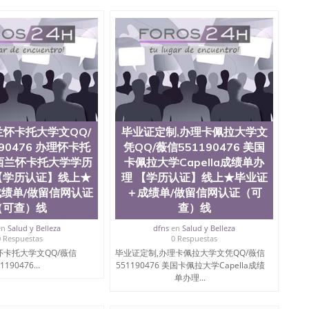
、办理流程农业科学院、艺术与建筑学院、商学院、交流学
健康与人类发展学院、信息工程与科学学院、人文学院、
全美前十名，工学院排名在前十五名，且继续攀升中。纽
校的专业课程包括：会计学、MBA、财务、教育、建筑工
统计学、美术、电子工程、天文学、农业、环境污染控
商管理、材料科学、机械工程、航天工程、土木工程、数
场营销、机械工程、计算机科学、物理学、人工智能、商
办理信息，给出操作方案； 2、补充毕业证成绩单等相关材
约递交时间，公司人员陪同客户本人一起去留服递交材料；
6、客户确认收到结果，付余款。 我们对海外大学及学院的
怀卡托大学文QQ/
毕业证定制,办理卡佩拉大学文
（包括：水印，阴影底纹，钢印LOGO烫金烫银，LOGO
，紫外荧光，温感，复印防伪）都有原版本文凭对照。质量
90476 办理怀卡托
凭QQ/薇信551190476 美国
校留学中介， 同时能做到与时俱进，及时掌握各大院校的
西兰怀卡托大学学历
卡佩拉大学Capella成绩单办
录取通知书，在读证明等相关材料）的版本更新信息， 能
【学历认证】线上★
理 【学历认证】线上★毕业证
，纸张材质，防伪技术等等，并在时间收集到原版实物，
绩单/做留信网认证
＋成绩单/做留信网认证（可
证合理定价的同时，坚持较高性价比，通过品质和效率不断
（可查）线
查）线
/微信:551190476 Q/微信:551190476办理毕业证
国证明.
en
Salud y Belleza
dfns
en
Salud y Belleza
0 Respuestas
0 Respuestas
绩、教育部学历学位认证、毕业证、成绩单、文凭、学历
怀卡托大学文QQ/薇信
毕业证定制,办理卡佩拉大学文凭QQ/薇信
办理、仿制学位证书、毕业证文凭、文凭毕业证、毕业证
1190476...
551190476 美国卡佩拉大学Capella成绩
学回国人员证明、留学生认证、学历认证、文凭认证学位
单办理...
文凭学历、美国文凭学历、澳洲文凭学历、加拿大文凭学
0476 圣何塞州立大学毕业证（San Jose State