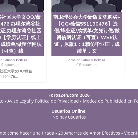
社区大学文QQ/薇
南卫理公会大学新版文凭购买+
0476 办理尔湾谷社
【QQ/薇信551190476】造
证,办理尔湾谷社区
假/毕业证/成绩单/文凭订做/做
单【学历认证】线上
留信网认证（可查）WSE认
成绩单/做留信网认
证，原版1：1精仿毕业证，成
（可查）线
绩单，文
en
Salud y Belleza
dfns
en
Salud y Belleza
0 Respuestas
0 Respuestas
社区大学文QQ/薇信
...
1190476...
Foros24h.com 2026
to
-
Aviso Legal y Política de Privacidad
-
Modos de Publicidad en F
Usuarios Online:
No hay usuarios
o no: cómo hacer una tirada
-
20 Amarres de Amor Efectivos
-
Vident