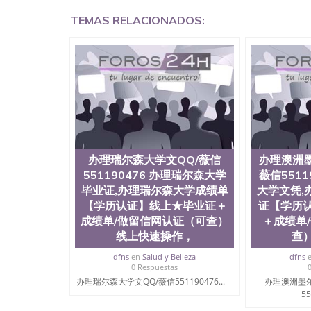
有用吗QQ微信551190476德国留学回国证明QQ微信
TEMAS RELACIONADOS:
硕士文凭办理QQ微信551190476 网上买文凭可靠吗
外本科毕业证怎么办理QQ微信551190476国外大
信551190476国外大学有毕业证QQ微信551190
微信551190476办理国外文凭要交定金吗QQ微信5
文凭可信吗QQ微信551190476学士学位证书查询
551190476如何办理学历认证QQ微信5511904
（San Jose State University, 又译
学之一，也是美西地区的公立大学之一。位于圣何塞
福尼亚州的著名综合性公立大学，它以极高的就
围，杰出的本科教育质量，被《福克斯》杂志评
百上千的海外学生前往求学。 至今，这是一所
办理瑞尔森大学文QQ/薇信
办理澳洲墨
育机构，并获誉为美国本科教育质量的核心代表
551190476 办理瑞尔森大学
薇信5511
现优异。其毕业生大多可以在其所处地域的世界
毕业证,办理瑞尔森大学成绩单
大学文凭,
大四的学期提供许多相应科系的实习机会。无论是加州
【学历认证】线上★毕业证＋
证【学历
塞州立大学都占据着加州所有大学中的地理位置。 圣何塞
成绩单/做留信网认证（可查）
＋成绩单
金山-圣何塞地区为全美的重要科技中心。约有学
自世界60余国的学生来此就读。其有名的科系
线上快速操作，
查
空学等，深受性肯定及好评；而各种大学部和研
dfns
en
Salud y Belleza
dfns
究与学习。 二、办理流程： 1、收集客户办理信
0 Respuestas
子图； 4、电子图做好发给客户确认； 5、电子
办理瑞尔森大学文QQ/薇信551190476...
办理澳洲墨
再付余款； 7、快递给客户（国内顺丰，国外DH
55
证，留服真实存档可查，存档。 2、留学回国人