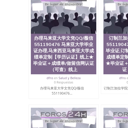
证明、雅思托福成绩单/★各类英文材料/制作
办理马来亚大学文凭QQ/薇信
订制兰加
551190476 马来亚大学毕业
551190
证办理,马来西亚马来亚大学成
毕业证,订
绩单定制【学历认证】线上★
成绩单定
毕业证＋成绩单/做留信网认证
★毕业证＋
（可查）线上
证
dfns
en
Salud y Belleza
dfns
0 Respuestas
办理马来亚大学文凭QQ/薇信
订制兰加拉学院文Q
551190476...