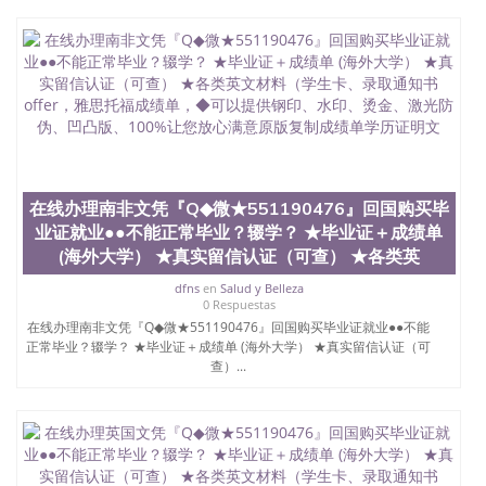
外毕业证外壳定制QQ微信551190476快速代办国外毕
业证QQ微信551190476快速拿到国外文凭QQ微信
551190476国外留学文凭认证QQ微信551190476国外
文凭回国认证QQ微信551190476泰国文凭办理QQ微
信551190476法国留学回国证明QQ微信551190476 国
外烫金照片QQ微信551190476外国文凭在中国有用吗
QQ微信551190476德国留学回国证明QQ微信
551190476爱尔兰留学回国证明QQ微信551190476国
外硕士文凭办理QQ微信551190476 网上买文凭可靠
吗QQ微信551190476买国外文凭质量QQ微信
在线办理南非文凭『Q◆微★551190476』回国购买毕
551190476国外本科毕业证怎么办理QQ微信
业证就业●●不能正常毕业？辍学？ ★毕业证＋成绩单
551190476国外大学文凭真制作QQ微信551190476办
(海外大学） ★真实留信认证（可查） ★各类英
国外文凭可找工作QQ微信551190476国外大学有毕业
证QQ微信551190476办理国外毕业证价格QQ微信
dfns
en
Salud y Belleza
551190476国外编号查询QQ微信551190476办理国外
0 Respuestas
文凭要交定金吗QQ微信551190476办国外可查文凭
在线办理南非文凭『Q◆微★551190476』回国购买毕业证就业●●不能
QQ微信551190476网上购买真文凭可信吗QQ微信
正常毕业？辍学？ ★毕业证＋成绩单 (海外大学） ★真实留信认证（可
551190476学士学位证书查询机构QQ微信551190476
查）...
国外资格证书办理QQ微信551190476如何办理学历认
证QQ微信551190476海外文凭认证办理QQ微信
551190476 圣何塞州立大学（San Jose State
University, 又译为“圣荷西州立大学”）成立于1857
年，简称SJSU，是加州历史悠久的大学之一，也是美
西地区的公立大学之一。位于圣何塞市San Jose中