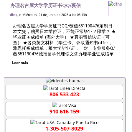
办理名古屋大学学历证书QQ/薇信
551190476定制日本文凭，购买日本学位
, el Miércoles, 21 de Junio de 2023 a las 03:13h
dfns
证，不能正常毕业？辍学？ ★毕业证＋成绩
办理名古屋大学学历证书QQ/薇信551190476定制日
单 (海外大学） ★真实留信认证（可查）
本文凭，购买日本学位证，不能正常毕业？辍学？ ★
毕业证＋成绩单 (海外大学） ★真实留信认证（可
查） ★各类英文材料（学生卡、录取通知书offer，
雅思托福成绩单，版大学毕业证，一对一专业服务Q/
薇551190476诚招留学代理假文凭办理毕业证成绩单
办理教育部认证办理大使馆认证办理留学归国证明办
- Leer más -
理留信网认证办理留服认证办理学历认证办理学生卡
办理录取通知书办理学位证书办理美国文凭办理澳洲
文凭办理英国文凭办理加拿大文凭办理德国文凭 一、
快速办理材料： 1、毕业证+成绩单+留学回国人员证
明+教育部认证,录取通知书，雅思。（全套留学回国
必备证明材料，给父母及亲朋好友一份完美交代）；
806 533 423
2、雅思、托福，OFFER，在读证明，学生卡等留学
相关材料（申请学校、转学，甚至是申请工签都可以
用到）。 注：上述材料，随时都可以安排办理，毕业
910 616 159
证成绩单，学校，专业，学位，毕业时间都可以根据
客户要求安排。 国内找工作假的毕业证可以用吗
551190476假的毕业证成绩单可以办学历认证吗
1-305-507-8029