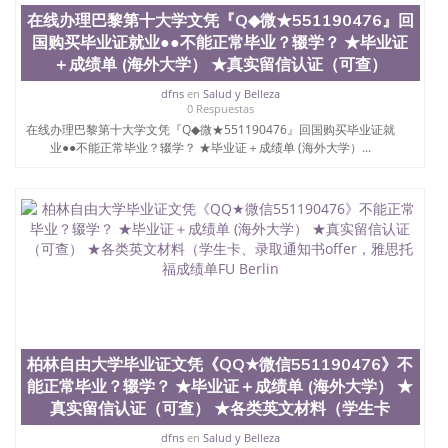
4、电子图做好发给客户确认； 5、电子图确认好转成
在线办理巴黎第十大学文凭『Q◆微★551190476』回
品部做成品； 6、成品做好拍照或者视频确认再付余
国购买毕业证就业●●不能正常毕业？辍学？ ★毕业证
款； 7、快递给客户（国内顺丰，国外DHL）。 三、
真实网上可查的证明材料 1、教育部学历学位认证，
＋成绩单 (海外大学） ★真实留信认证（可查）
留服真实存档可查，存档。 2、留学回国人员证明
dfns
en
Salud y Belleza
（使馆认证），使馆网站真实存档可查。 3、留信网
0 Respuestas
真实可查认证办理，存档可查，终身受用。 四、办理
在线办理巴黎第十大学文凭『Q◆微★551190476』回国购买毕业证就
流程农业科学院、艺术与建筑学院、商学院、交流学
业●●不能正常毕业？辍学？ ★毕业证＋成绩单 (海外大学）...
院、地球及物质科学院、教育学院、工程学院、健康
与人类发展学院、信息工程与科学学院、人文学院、
护理学院、科学学院等。学校的教育学院排名在全美
前十名，工学院排名在前十五名，且继续攀升中。纽
约大学为学生们提供本科、硕士及博士学位。学校的
专业课程包括：会计学、MBA、财务、教育、建筑工
程、经济、医学、护理、文学、音乐、生物学、统计
学、美术、电子工程、天文学、农业、环境污染控
制、历史、电气工程、生物工程、建筑设计、工商管
理、材料科学、机械工程、航天工程、土木工程、数
学、化学、英语、社会科学、心理学、戏剧、市场营
柏林自由大学毕业证文凭《QQ★微信551190476》不
销、机械工程、计算机科学、物理学、人工智能、商
能正常毕业？辍学？ ★毕业证＋成绩单 (海外大学） ★
科、金融专业 1、客户提供相关材料，确定客户办理
信息，给出操作方案； 2、补充毕业证成绩单等相关
真实留信认证（可查） ★各类英文材料（学生卡
材料； 3、留服注册申请账号，付定金； 4、预约递
dfns
en
Salud y Belleza
交时间，公司人员陪同客户本人一起去留服递交材