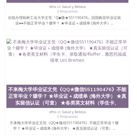
offieUniversityofSouthernQueensland 澳洲读书未毕
dfns
en
Salud y Belleza
业找人做文凭学位qq微信551190476澳洲读CQU中央
0 Respuestas
昆士兰大学学历成绩单购买学位证书/澳洲读本科硕
在线办理柏林工业大学文凭『Q◆微★551190476』回国购买毕业证就
士做文凭/购买澳洲大学毕业证成绩单假文凭学历办
业●●不能正常毕业？辍学？ ★毕业证＋成绩单 (海外大学）...
理名古屋大学学历证书QQ/薇信551190476定制日本
文凭，购买日本学位证，不能正常毕业？辍学？ ★毕
业证＋成绩单 (海外大学） ★真实留信认证（可查）
★各类英文材料（学生卡、录取通知书offer，雅思托
福成绩单，版大学毕业证，一对一专业服务
不来梅大学毕业证文凭《QQ★微信551190476》不能
正常毕业？辍学？ ★毕业证＋成绩单 (海外大学） ★真
实留信认证（可查） ★各类英文材料（学生卡、
dfns
en
Salud y Belleza
0 Respuestas
不来梅大学毕业证文凭《QQ★微信551190476》不能正常毕业？辍
学？ ★毕业证＋成绩单 (海外大学） ★真实留信认证（可查）...