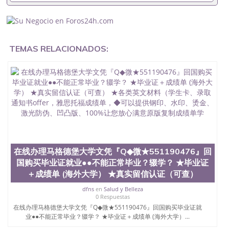
551190476要定居国外需要办理什么材料551190476
入职事业单位/国企假的毕业证会查吗551190476入职
国企/事业单位需要些什么材料551190476办理假毕业
证在国内能用吗, 挂科拿不到毕业证怎么办, 毕业证丢
了怎么办, 没有正常毕业怎么办理毕业证,没毕业可以
TEMAS RELACIONADOS:
办学历认证吗,您是否因为中途辍学、挂科而没有正常
毕业551190476您是否因为递交材料不齐而被拒之门
外551190476您是否因没正常毕业而导致回国得不到
教育部认证在校挂科了不想读了,成绩不理想毕不了业
怎么办551190476找工作没有文凭怎么办,怎么办理本
科/研究生文凭551190476如何办理本科/硕士毕业证
551190476网上买文凭可靠吗551190476哪里可以买
国外文凭551190476国外本科毕业证怎么办理
551190476国外大学文凭可以打工作吗551190476怎
么办理 外假毕业证551190476哪里可以制作美国毕业
证551190476哪里可以办理澳洲毕业证551190476留
在线办理马格德堡大学文凭『Q◆微★551190476』回
学生在哪里可以买假毕业证551190476哪里可以办理
国购买毕业证就业●●不能正常毕业？辍学？ ★毕业证
加拿大毕业证551190476申请学校办理假的毕业证成
＋成绩单 (海外大学） ★真实留信认证（可查）
绩单可以吗551190476哪里可以办理水印成绩单
551190476哪里可以修改成绩单GPA分数551190476
dfns
en
Salud y Belleza
假毕业证能查出来吗551190476假文凭网上能查到吗
0 Respuestas
551190476 如何拿到国外毕业证QQ微信551190476办
在线办理马格德堡大学文凭『Q◆微★551190476』回国购买毕业证就
假大学毕业证QQ微信551190476国外毕业证去哪认证
业●●不能正常毕业？辍学？ ★毕业证＋成绩单 (海外大学）...
QQ微信551190476找毕业证封皮QQ微信551190476国