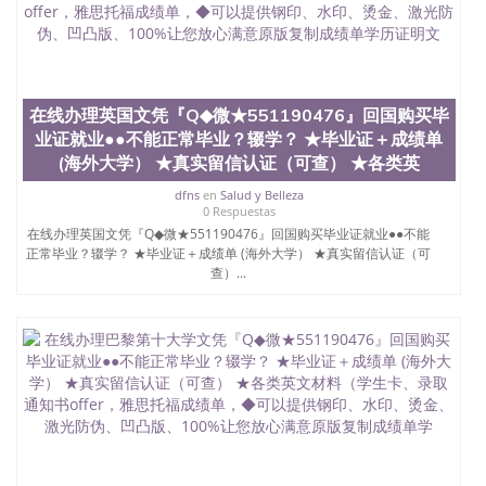
心，占地154公顷。它是一所位于加利福尼亚州的著
名综合性公立大学，它以极高的就业率，全美名列前
茅的毕业薪资，浓厚的多元化学术氛围，杰出的本科
教育质量，被《福克斯》杂志评选为全美50强公立综
合性大学，每年有来自世界各地的成百上千的海外学
在线办理英国文凭『Q◆微★551190476』回国购买毕
生前往求学。 至今，这是一所在世界上享有学术地
业证就业●●不能正常毕业？辍学？ ★毕业证＋成绩单
位、声誉、实习机会和影响力的高等教育机构，并获
(海外大学） ★真实留信认证（可查） ★各类英
誉为美国本科教育质量的核心代表。其计算机系与会
计系更是在当今美国大学教学排名中表现优异。其毕
dfns
en
Salud y Belleza
业生大多可以在其所处地域的世界硅谷中心得到工作
0 Respuestas
机会。许多硅谷公司甚至在学生大三和大四的学期提
在线办理英国文凭『Q◆微★551190476』回国购买毕业证就业●●不能
供许多相应科系的实习机会。无论是加州大学系统
正常毕业？辍学？ ★毕业证＋成绩单 (海外大学） ★真实留信认证（可
(UC)，还是加州州立大学系统(CSU), 圣何塞州立大学
查）...
都占据着加州所有大学中的地理位置。 圣何塞州立大
学座落于硅谷(Silicon Valley), 于附近的旧金山-圣何塞
地区为全美的重要科技中心。约有学生三万人，超过
134种学士学科和65个硕士学科，并有来自世界60余
国的学生来此就读。其有名的科系如计算机科学，电
子工程学，工商管理学，艺术设计，和航空学等，深
受性肯定及好评；而各种大学部和研究所的商学课程
也吸引了众多不同国家的专业人士前来研究与学习。
二、办理流程： 1、收集客户办理信息； 2、客户付
定金下单； 3、公司确认到账转制作点做电子图；