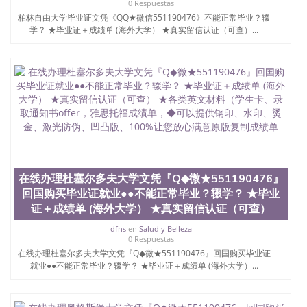
0 Respuestas
料； 5、等待结果，完成结果书留服直接邮寄给客户
柏林自由大学毕业证文凭《QQ★微信551190476》不能正常毕业？辍
6、客户确认收到结果，付余款。 我们对海外大学及
学？ ★毕业证＋成绩单 (海外大学） ★真实留信认证（可查）...
学院的毕业证成绩单所使用的材料，尺寸大小，防伪
结构（包括：水印，阴影底纹，钢印LOGO烫金烫
银，LOGO烫金烫银复合重叠。 文字图案浮雕，激光
镭射，紫外荧光，温感，复印防伪）都有原版本文凭
对照。质量得到了广大海外客户群体的认可，同时和
海外学校留学中介， 同时能做到与时俱进，及时掌握
各大院校的（毕业证，成绩单，资格证，学生卡，结
业证，录取通知书，在读证明等相关材料）的版本更
新信息， 能够在时间掌握的海外学历文凭的样版，尺
寸大小，纸张材质，防伪技术等等，并在时间收集到
原版实物，以求达到客户的需求。 我们的优势： 我
在线办理杜塞尔多夫大学文凭『Q◆微★551190476』
们在保证合理定价的同时，坚持较高性价比，通过品
质和效率不断优化，为您倾情诠释什么是高性价比。
回国购买毕业证就业●●不能正常毕业？辍学？ ★毕业
咨询顾问：Sam q/微信:551190476 Q/微
证＋成绩单 (海外大学） ★真实留信认证（可查）
信:551190476办理毕业证成绩单、教育部认证,录取通
dfns
en
Salud y Belleza
知书，雅思，留学回国证明.
0 Respuestas
在线办理杜塞尔多夫大学文凭『Q◆微★551190476』回国购买毕业证
公司专业制作、办理、仿制、成绩单文凭、改成绩、
就业●●不能正常毕业？辍学？ ★毕业证＋成绩单 (海外大学）...
教育部学历学位认证、毕业证、成绩单、文凭、学历
文凭、假文凭假毕业证假学历书制作、假制作、办
理、仿制学位证书、毕业证文凭、文凭毕业证、毕业
证认证、留服认证、使馆认证、使馆证明、使馆留学