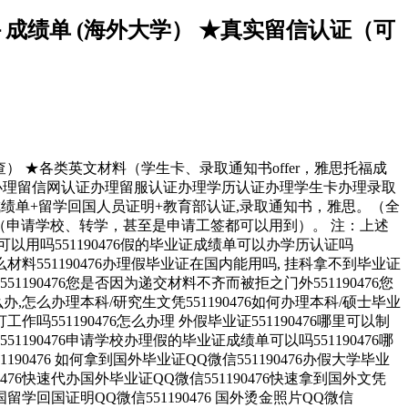
＋成绩单 (海外大学） ★真实留信认证（可
查） ★各类英文材料（学生卡、录取通知书offer，雅思托福成
学归国证明办理留信网认证办理留服认证办理学历认证办理学生卡办理录取
绩单+留学回国人员证明+教育部认证,录取通知书，雅思。（全
（申请学校、转学，甚至是申请工签都可以用到）。 注：上述
吗551190476假的毕业证成绩单可以办学历认证吗
什么材料551190476办理假毕业证在国内能用吗, 挂科拿不到毕业证
90476您是否因为递交材料不齐而被拒之门外551190476您
怎么办理本科/研究生文凭551190476如何办理本科/硕士毕业
工作吗551190476怎么办理 外假毕业证551190476哪里可以制
51190476申请学校办理假的毕业证成绩单可以吗551190476哪
190476 如何拿到国外毕业证QQ微信551190476办假大学毕业
90476快速代办国外毕业证QQ微信551190476快速拿到国外文凭
6法国留学回国证明QQ微信551190476 国外烫金照片QQ微信