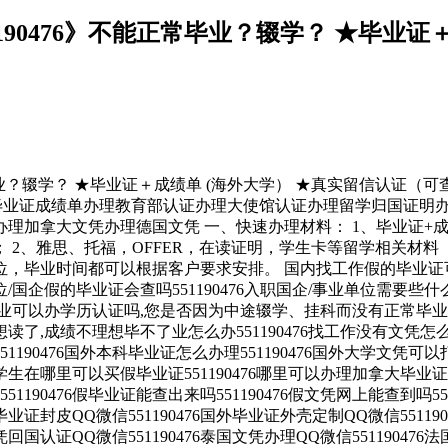
190476》不能正常毕业？辍学？ ★毕业证
毕业？辍学？ ★毕业证＋成绩单 (海外大学） ★真实留信认证（可
诚招留学代理假文凭办理毕业证成绩单办理教育部认证办理大使馆认证办理留
理加拿大文凭办理德国文凭 一、快速办理材料： 1、毕业证+成
 2、雅思、托福，OFFER，在读证明，学生卡等留学相关材料
毕业时间都可以根据客户要求安排。 国内找工作假的毕业证可以用
业单位/国企假的毕业证会查吗551190476入职国企/事业单位需要些
可以办学历认证吗,您是否因为中途辍学、挂科而没有正常毕业5511
成绩不理想毕不了业怎么办551190476找工作没有文凭怎么办,
551190476国外本科毕业证怎么办理551190476国外大学文凭可以打
留学生在哪里可以买假毕业证551190476哪里可以办理加拿大毕业证5
1190476假毕业证能查出来吗551190476假文凭网上能查到吗551
6找毕业证封皮QQ微信551190476国外毕业证外壳定制QQ微信5511
文凭回国认证QQ微信551190476泰国文凭办理QQ微信55119047