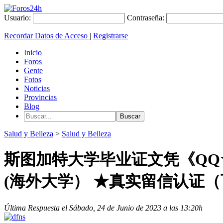
Usuario:
Contraseña:
Recordar Datos de Acceso
|
Registrarse
Inicio
Foros
Gente
Fotos
Noticias
Provincias
Blog
Salud y Belleza
>
Salud y Belleza
斯图加特大学毕业证文凭《QQ★
(海外大学） ★真实留信认证
Última Respuesta el Sábado, 24 de Junio de 2023 a las 13:20h