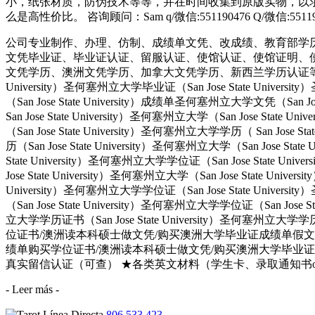
小，纸张材质，防伪技术等等，并在时间收集到原版实物，以求
么是高性价比。 咨询顾问：Sam q/微信:551190476 Q/微
公司专业制作、办理、仿制、成绩单文凭、改成绩、教育部学
文凭毕业证、毕业证认证、留服认证、使馆认证、使馆证明、
文凭学历、澳洲文凭学历、加拿大文凭学历、新西兰学历认证等q:551190476
University）圣何塞州立大学毕业证（San Jose State Univers
（San Jose State University）成绩单圣何塞州立大学文凭（San Jos
San Jose State University）圣何塞州立大学（San Jose Stat
（San Jose State University）圣何塞州立大学学历（ San Jose S
历（San Jose State University）圣何塞州立大学（San Jose Stat
State University）圣何塞州立大学学位证（San Jose State Uni
Jose State University）圣何塞州立大学（San Jose State Univ
University）圣何塞州立大学学位证（San Jose State Univers
（San Jose State University）圣何塞州立大学学位证（San Jose 
立大学学历证书（San Jose State University）圣何塞州立
位证书/澳洲读本科硕士做文凭/购买澳洲大学毕业证成绩单假文凭学历offie
绩单购买学位证书/澳洲读本科硕士做文凭/购买澳洲大学毕业证成
真实留信认证（可查） ★各类英文材料（学生卡、录取通知书offer，雅思托
- Leer más -
806 533 423