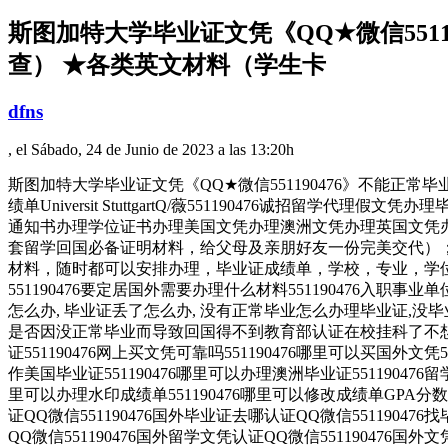
斯图加特大学毕业证文凭《QQ★微信551
查） ★各类英文材料（学生卡
dfns
, el Sábado, 24 de Junio de 2023 a las 13:20h
斯图加特大学毕业证文凭《QQ★微信551190476》不能正常
绩单Universit StuttgartQ/薇551190476
通知书办理学位证书办理美国文凭办理澳洲文凭办理英国文凭办
套留学回国必备证明材料，给父母及亲朋好友一份完美交代）；
材料，随时都可以安排办理，毕业证成绩单，学校，专业，学位，
551190476要定居国外需要办理什么材料551190476入职事
怎么办, 毕业证丢了怎么办, 没有正常毕业怎么办理毕业证,没毕业
是否因没正常毕业而导致回国得不到教育部认证在校挂科了不想读了,
证551190476网上买文凭可靠吗551190476哪里可以买国外文凭
作美国毕业证551190476哪里可以办理澳洲毕业证551190476
里可以办理水印成绩单551190476哪里可以修改成绩单GPA分数55
证QQ微信551190476国外毕业证去哪认证QQ微信55119047
QQ微信551190476国外留学文凭认证QQ微信551190476国外