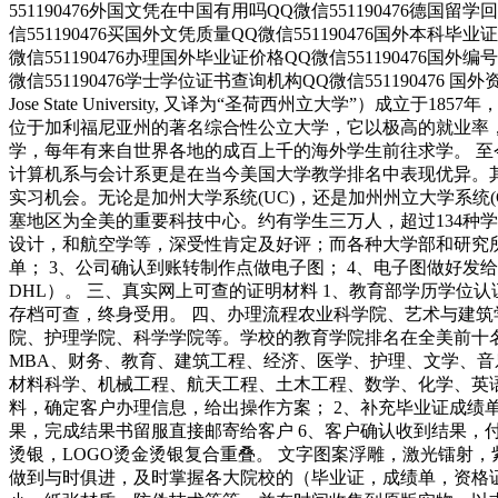
551190476外国文凭在中国有用吗QQ微信551190476德国留学
信551190476买国外文凭质量QQ微信551190476国外本科毕
微信551190476办理国外毕业证价格QQ微信551190476国外
微信551190476学士学位证书查询机构QQ微信551190476 国
Jose State University, 又译为“圣荷西州立大学”
位于加利福尼亚州的著名综合性公立大学，它以极高的就业率
学，每年有来自世界各地的成百上千的海外学生前往求学。 
计算机系与会计系更是在当今美国大学教学排名中表现优异。
实习机会。无论是加州大学系统(UC)，还是加州州立大学系统(CSU
塞地区为全美的重要科技中心。约有学生三万人，超过134种
设计，和航空学等，深受性肯定及好评；而各种大学部和研究所
单； 3、公司确认到账转制作点做电子图； 4、电子图做好发
DHL）。 三、真实网上可查的证明材料 1、教育部学历学位
存档可查，终身受用。 四、办理流程农业科学院、艺术与建
院、护理学院、科学学院等。学校的教育学院排名在全美前十
MBA、财务、教育、建筑工程、经济、医学、护理、文学、
材料科学、机械工程、航天工程、土木工程、数学、化学、英
料，确定客户办理信息，给出操作方案； 2、补充毕业证成绩单
果，完成结果书留服直接邮寄给客户 6、客户确认收到结果，
烫银，LOGO烫金烫银复合重叠。 文字图案浮雕，激光镭射
做到与时俱进，及时掌握各大院校的（毕业证，成绩单，资格