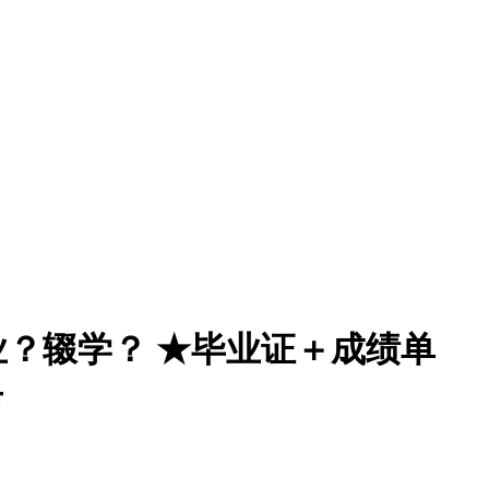
毕业？辍学？ ★毕业证＋成绩单
卡