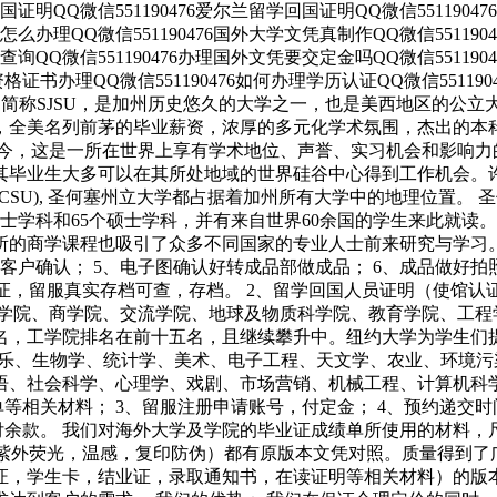
回国证明QQ微信551190476爱尔兰留学回国证明QQ微信551190
业证怎么办理QQ微信551190476国外大学文凭真制作QQ微信55119
编号查询QQ微信551190476办理国外文凭要交定金吗QQ微信55119
外资格证书办理QQ微信551190476如何办理学历认证QQ微信551190
）成立于1857年，简称SJSU，是加州历史悠久的大学之一，也是美西地区的
，全美名列前茅的毕业薪资，浓厚的多元化学术氛围，杰出的本科
至今，这是一所在世界上享有学术地位、声誉、实习机会和影响力
其毕业生大多可以在其所处地域的世界硅谷中心得到工作机会。
), 圣何塞州立大学都占据着加州所有大学中的地理位置。 圣何塞州立大学
学士学科和65个硕士学科，并有来自世界60余国的学生来此就
的商学课程也吸引了众多不同国家的专业人士前来研究与学习。 
给客户确认； 5、电子图确认好转成品部做成品； 6、成品做好
认证，留服真实存档可查，存档。 2、留学回国人员证明（使馆认
筑学院、商学院、交流学院、地球及物质科学院、教育学院、工程
名，工学院排名在前十五名，且继续攀升中。纽约大学为学生们
音乐、生物学、统计学、美术、电子工程、天文学、农业、环境
语、社会科学、心理学、戏剧、市场营销、机械工程、计算机科学
等相关材料； 3、留服注册申请账号，付定金； 4、预约递交
付余款。 我们对海外大学及学院的毕业证成绩单所使用的材料，
，紫外荧光，温感，复印防伪）都有原版本文凭对照。质量得到了
证，学生卡，结业证，录取通知书，在读证明等相关材料）的版本