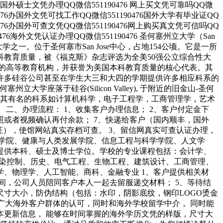
476国外硕士文凭办理QQ微信551190476 网上买文凭可靠吗QQ微
0476办国外文凭可找工作QQ微信551190476国外大学有毕业证QQ
0476办国外可查文凭QQ微信551190476网上购买真文凭可信吗QQ
476海外文凭认证办理QQ微信551190476 圣何塞州立大学（San
公立大学之一。位于圣何塞市San Jose中心，占地154公顷。它是一所
教育质量，被《福克斯》杂志评选为全美50强公立综合性大
的高等教育机构，并获誉为美国本科教育质量的核心代表。其
许多硅谷公司甚至在学生大三和大四的学期提供许多相应科系的
座落于硅谷(Silicon Valley), 于附近的旧金山-圣何
读。其有名的科系如计算机科学，电子工程学，工商管理学，艺术
二、办理流程： 1、收集客户办理信息； 2、客户付定金下
拍照或者视频确认再付余款； 7、快递给客户（国内顺丰，国外
证），使馆网站真实存档可查。 3、留信网真实可查认证办理，
学院、健康与人类发展学院、信息工程与科学学院、人文学
提供本科、硕士及博士学位。学校的专业课程包括：会计学、
污染控制、历史、电气工程、生物工程、建筑设计、工商管理、
、物理学、人工智能、商科、金融专业 1、客户提供相关材
时间，公司人员陪同客户本人一起去留服递交材料； 5、等待结
尺寸大小，防伪结构（包括：水印，阴影底纹，钢印LOGO烫金
广大海外客户群体的认可，同时和海外学校留学中介， 同时能
更新信息， 能够在时间掌握的海外学历文凭的样版，尺寸大