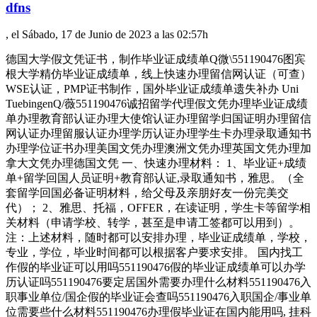
dfns
, el Sábado, 17 de Junio de 2023 a las 02:57h
德国大学假文凭证书，制作毕业证成绩单Q微\551190476图宾
根大学精仿毕业证成绩单，线上快速办理留信网认证（可查）
WSE认证，PMP证书制作，国外毕业证成绩单遗失补办 Uni
TuebingenQ/薇551190476诚招留学代理假文凭办理毕业证成绩
单办理教育部认证办理大使馆认证办理留学归国证明办理留信
网认证办理留服认证办理学历认证办理学生卡办理录取通知书
办理学位证书办理美国文凭办理澳洲文凭办理英国文凭办理加
拿大文凭办理德国文凭 一、快速办理材料： 1、毕业证+成绩
单+留学回国人员证明+教育部认证,录取通知书，雅思。（全
套留学回国必备证明材料，给父母及亲朋好友一份完美交
代）； 2、雅思、托福，OFFER，在读证明，学生卡等留学相
关材料（申请学校、转学，甚至是申请工签都可以用到）。
注：上述材料，随时都可以安排办理，毕业证成绩单，学校，
专业，学位，毕业时间都可以根据客户要求安排。 国内找工
作假的毕业证可以用吗551190476假的毕业证成绩单可以办学
历认证吗551190476要定居国外需要办理什么材料551190476入
职事业单位/国企假的毕业证会查吗551190476入职国企/事业单
位需要些什么材料551190476办理假毕业证在国内能用吗, 挂科