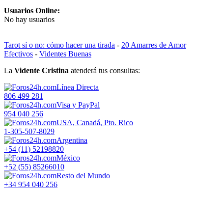
Usuarios Online:
No hay usuarios
Tarot sí o no: cómo hacer una tirada
-
20 Amarres de Amor
Efectivos
-
Videntes Buenas
La
Vidente Cristina
atenderá tus consultas:
Línea Directa
806 499 281
Visa y PayPal
954 040 256
USA, Canadá, Pto. Rico
1-305-507-8029
Argentina
+54 (11) 52198820
México
+52 (55) 85266010
Resto del Mundo
+34 954 040 256