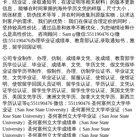
卡，结业证，录取通知书，在读证明等相关材料）的版本更新
信息， 能够在时间掌握的海外学历文凭的样版，尺寸大小，
纸张材质，防伪技术等等，并在时间收集到原版实物，以求达
到客户的需求。 我们的优势： 我们在保证合理定价的同时，
坚持较高性价比，通过品质和效率不断优化，为您倾情诠释什
么是高性价比。 咨询顾问：Sam q/微信:551190476 Q/微
信:551190476办理毕业证成绩单、教育部认证,录取通知书，雅
思，留学回国证明.
公司专业制作、办理、仿制、成绩单文凭、改成绩、教育部学
历学位认证、毕业证、成绩单、文凭、学历文凭、假文凭假毕
业证假学历书制作、假制作、办理、仿制学位证书、毕业证文
凭、文凭毕业证、毕业证认证、留服认证、使馆认证、使馆证
明、使馆留学回国人员证明、留学生认证、学历认证、文凭认
证学位认证、留学生学历认证、留学生学位认证、英国文凭学
历、美国文凭学历、澳洲文凭学历、加拿大文凭学历、新西兰
学历认证等q:551190476 微信：551190476 圣何塞州立大学毕
业证（San Jose State University）圣何塞州立大学毕业证（San
Jose State University）圣何塞州立大学毕业证（San Jose State
University）圣何塞州立大学成绩单（San Jose State
University）圣何塞州立大学成绩单（ San Jose State
University）圣何塞州立大学成绩单（San Jose State