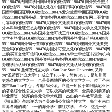
551190476法国留学回国证明QQ微信551190476 国外烫金照片
QQ微信551190476外国文凭在中国有用吗QQ微信551190476德
国留学回国证明QQ微信551190476爱尔兰留学回国证明QQ微
信551190476国外硕士文凭办理QQ微信551190476 网上买文凭
可靠吗QQ微信551190476买国外文凭质量QQ微信551190476国
外本科毕业证怎么办理QQ微信551190476国外大学文凭真制作
QQ微信551190476办国外文凭可找工作QQ微信551190476国外
大学有毕业证QQ微信551190476办理国外毕业证价格QQ微信
551190476国外编号查询QQ微信551190476办理国外文凭要交
定金吗QQ微信551190476办国外可查文凭QQ微信551190476网
上购买真文凭可信吗QQ微信551190476学士学位证书查询机构
QQ微信551190476 国外资格证书办理QQ微信551190476如何
办理学历认证QQ微信551190476海外文凭认证办理QQ微信
551190476 圣何塞州立大学（San Jose State University, 又译
为“圣荷西州立大学”）成立于1857年，简称SJSU，是加州历
史悠久的大学之一，也是美西地区的公立大学之一。位于圣何
塞市San Jose中心，占地154公顷。它是一所位于加利福尼亚州
的著名综合性公立大学，它以极高的就业率，全美名列前茅的
毕业薪资，浓厚的多元化学术氛围，杰出的本科教育质量，被
《福克斯》杂志评选为全美50强公立综合性大学，每年有来自
世界各地的成百上千的海外学生前往求学。 至今，这是一所
在世界上享有学术地位、声誉、实习机会和影响力的高等教育