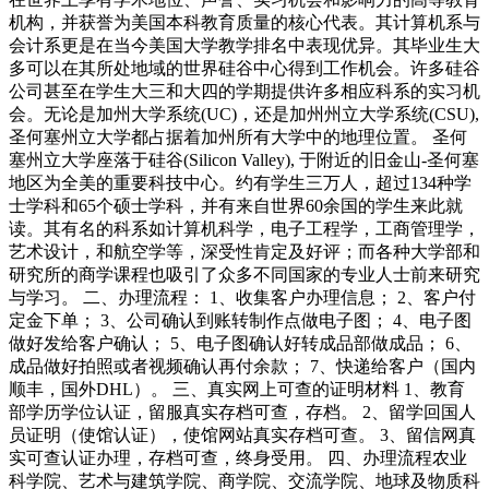
机构，并获誉为美国本科教育质量的核心代表。其计算机系与
会计系更是在当今美国大学教学排名中表现优异。其毕业生大
多可以在其所处地域的世界硅谷中心得到工作机会。许多硅谷
公司甚至在学生大三和大四的学期提供许多相应科系的实习机
会。无论是加州大学系统(UC)，还是加州州立大学系统(CSU),
圣何塞州立大学都占据着加州所有大学中的地理位置。 圣何
塞州立大学座落于硅谷(Silicon Valley), 于附近的旧金山-圣何塞
地区为全美的重要科技中心。约有学生三万人，超过134种学
士学科和65个硕士学科，并有来自世界60余国的学生来此就
读。其有名的科系如计算机科学，电子工程学，工商管理学，
艺术设计，和航空学等，深受性肯定及好评；而各种大学部和
研究所的商学课程也吸引了众多不同国家的专业人士前来研究
与学习。 二、办理流程： 1、收集客户办理信息； 2、客户付
定金下单； 3、公司确认到账转制作点做电子图； 4、电子图
做好发给客户确认； 5、电子图确认好转成品部做成品； 6、
成品做好拍照或者视频确认再付余款； 7、快递给客户（国内
顺丰，国外DHL）。 三、真实网上可查的证明材料 1、教育
部学历学位认证，留服真实存档可查，存档。 2、留学回国人
员证明（使馆认证），使馆网站真实存档可查。 3、留信网真
实可查认证办理，存档可查，终身受用。 四、办理流程农业
科学院、艺术与建筑学院、商学院、交流学院、地球及物质科