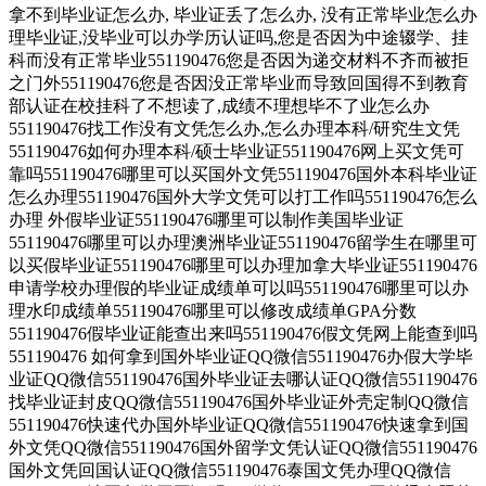
拿不到毕业证怎么办, 毕业证丢了怎么办, 没有正常毕业怎么办
理毕业证,没毕业可以办学历认证吗,您是否因为中途辍学、挂
科而没有正常毕业551190476您是否因为递交材料不齐而被拒
之门外551190476您是否因没正常毕业而导致回国得不到教育
部认证在校挂科了不想读了,成绩不理想毕不了业怎么办
551190476找工作没有文凭怎么办,怎么办理本科/研究生文凭
551190476如何办理本科/硕士毕业证551190476网上买文凭可
靠吗551190476哪里可以买国外文凭551190476国外本科毕业证
怎么办理551190476国外大学文凭可以打工作吗551190476怎么
办理 外假毕业证551190476哪里可以制作美国毕业证
551190476哪里可以办理澳洲毕业证551190476留学生在哪里可
以买假毕业证551190476哪里可以办理加拿大毕业证551190476
申请学校办理假的毕业证成绩单可以吗551190476哪里可以办
理水印成绩单551190476哪里可以修改成绩单GPA分数
551190476假毕业证能查出来吗551190476假文凭网上能查到吗
551190476 如何拿到国外毕业证QQ微信551190476办假大学毕
业证QQ微信551190476国外毕业证去哪认证QQ微信551190476
找毕业证封皮QQ微信551190476国外毕业证外壳定制QQ微信
551190476快速代办国外毕业证QQ微信551190476快速拿到国
外文凭QQ微信551190476国外留学文凭认证QQ微信551190476
国外文凭回国认证QQ微信551190476泰国文凭办理QQ微信