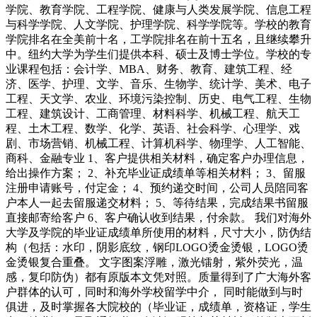
学院、教育学院、工程学院、健康与人类发展学院、信息工程
与科学学院、人文学院、护理学院、科学学院等。学校的教育
学院排名在全美前十名，工学院排名在前十五名，且继续攀升
中。纽约大学为学生们提供本科、硕士及博士学位。学校的专
业课程包括：会计学、MBA、财务、教育、建筑工程、经
济、医学、护理、文学、音乐、生物学、统计学、美术、电子
工程、天文学、农业、环境污染控制、历史、电气工程、生物
工程、建筑设计、工商管理、材料科学、机械工程、航天工
程、土木工程、数学、化学、英语、社会科学、心理学、戏
剧、市场营销、机械工程、计算机科学、物理学、人工智能、
商科、金融专业 1、客户提供相关材料，确定客户办理信息，
给出操作方案； 2、补充毕业证成绩单等相关材料； 3、留服
注册申请账号，付定金； 4、预约递交时间，公司人员陪同客
户本人一起去留服递交材料； 5、等待结果，完成结果书留服
直接邮寄给客户 6、客户确认收到结果，付余款。 我们对海外
大学及学院的毕业证成绩单所使用的材料，尺寸大小，防伪结
构（包括：水印，阴影底纹，钢印LOGO烫金烫银，LOGO烫
金烫银复合重叠。 文字图案浮雕，激光镭射，紫外荧光，温
感，复印防伪）都有原版本文凭对照。质量得到了广大海外客
户群体的认可，同时和海外学校留学中介， 同时能做到与时
俱进，及时掌握各大院校的（毕业证，成绩单，资格证，学生