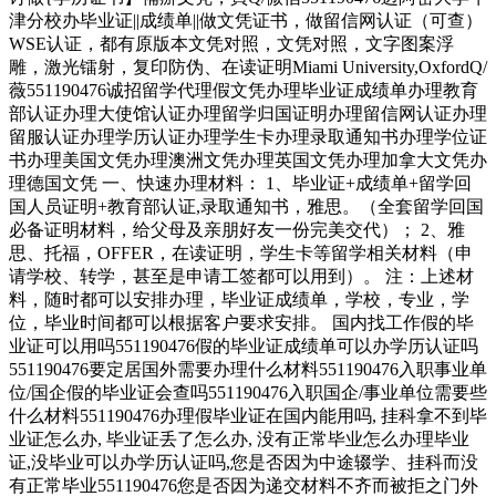
津分校办毕业证||成绩单||做文凭证书，做留信网认证（可查）
WSE认证，都有原版本文凭对照，文凭对照，文字图案浮
雕，激光镭射，复印防伪、在读证明Miami University,OxfordQ/
薇551190476诚招留学代理假文凭办理毕业证成绩单办理教育
部认证办理大使馆认证办理留学归国证明办理留信网认证办理
留服认证办理学历认证办理学生卡办理录取通知书办理学位证
书办理美国文凭办理澳洲文凭办理英国文凭办理加拿大文凭办
理德国文凭 一、快速办理材料： 1、毕业证+成绩单+留学回
国人员证明+教育部认证,录取通知书，雅思。（全套留学回国
必备证明材料，给父母及亲朋好友一份完美交代）； 2、雅
思、托福，OFFER，在读证明，学生卡等留学相关材料（申
请学校、转学，甚至是申请工签都可以用到）。 注：上述材
料，随时都可以安排办理，毕业证成绩单，学校，专业，学
位，毕业时间都可以根据客户要求安排。 国内找工作假的毕
业证可以用吗551190476假的毕业证成绩单可以办学历认证吗
551190476要定居国外需要办理什么材料551190476入职事业单
位/国企假的毕业证会查吗551190476入职国企/事业单位需要些
什么材料551190476办理假毕业证在国内能用吗, 挂科拿不到毕
业证怎么办, 毕业证丢了怎么办, 没有正常毕业怎么办理毕业
证,没毕业可以办学历认证吗,您是否因为中途辍学、挂科而没
有正常毕业551190476您是否因为递交材料不齐而被拒之门外