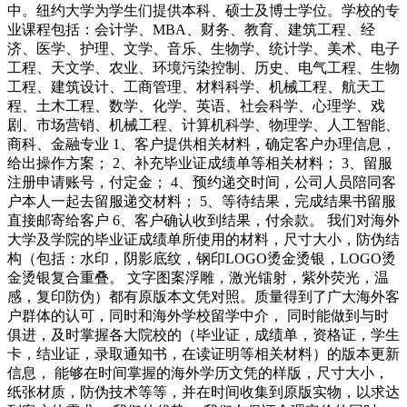
中。纽约大学为学生们提供本科、硕士及博士学位。学校的专
业课程包括：会计学、MBA、财务、教育、建筑工程、经
济、医学、护理、文学、音乐、生物学、统计学、美术、电子
工程、天文学、农业、环境污染控制、历史、电气工程、生物
工程、建筑设计、工商管理、材料科学、机械工程、航天工
程、土木工程、数学、化学、英语、社会科学、心理学、戏
剧、市场营销、机械工程、计算机科学、物理学、人工智能、
商科、金融专业 1、客户提供相关材料，确定客户办理信息，
给出操作方案； 2、补充毕业证成绩单等相关材料； 3、留服
注册申请账号，付定金； 4、预约递交时间，公司人员陪同客
户本人一起去留服递交材料； 5、等待结果，完成结果书留服
直接邮寄给客户 6、客户确认收到结果，付余款。 我们对海外
大学及学院的毕业证成绩单所使用的材料，尺寸大小，防伪结
构（包括：水印，阴影底纹，钢印LOGO烫金烫银，LOGO烫
金烫银复合重叠。 文字图案浮雕，激光镭射，紫外荧光，温
感，复印防伪）都有原版本文凭对照。质量得到了广大海外客
户群体的认可，同时和海外学校留学中介， 同时能做到与时
俱进，及时掌握各大院校的（毕业证，成绩单，资格证，学生
卡，结业证，录取通知书，在读证明等相关材料）的版本更新
信息， 能够在时间掌握的海外学历文凭的样版，尺寸大小，
纸张材质，防伪技术等等，并在时间收集到原版实物，以求达