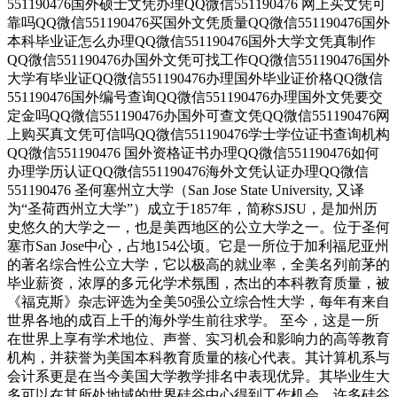
551190476国外硕士文凭办理QQ微信551190476 网上买文凭可
靠吗QQ微信551190476买国外文凭质量QQ微信551190476国外
本科毕业证怎么办理QQ微信551190476国外大学文凭真制作
QQ微信551190476办国外文凭可找工作QQ微信551190476国外
大学有毕业证QQ微信551190476办理国外毕业证价格QQ微信
551190476国外编号查询QQ微信551190476办理国外文凭要交
定金吗QQ微信551190476办国外可查文凭QQ微信551190476网
上购买真文凭可信吗QQ微信551190476学士学位证书查询机构
QQ微信551190476 国外资格证书办理QQ微信551190476如何
办理学历认证QQ微信551190476海外文凭认证办理QQ微信
551190476 圣何塞州立大学（San Jose State University, 又译
为“圣荷西州立大学”）成立于1857年，简称SJSU，是加州历
史悠久的大学之一，也是美西地区的公立大学之一。位于圣何
塞市San Jose中心，占地154公顷。它是一所位于加利福尼亚州
的著名综合性公立大学，它以极高的就业率，全美名列前茅的
毕业薪资，浓厚的多元化学术氛围，杰出的本科教育质量，被
《福克斯》杂志评选为全美50强公立综合性大学，每年有来自
世界各地的成百上千的海外学生前往求学。 至今，这是一所
在世界上享有学术地位、声誉、实习机会和影响力的高等教育
机构，并获誉为美国本科教育质量的核心代表。其计算机系与
会计系更是在当今美国大学教学排名中表现优异。其毕业生大
多可以在其所处地域的世界硅谷中心得到工作机会。许多硅谷