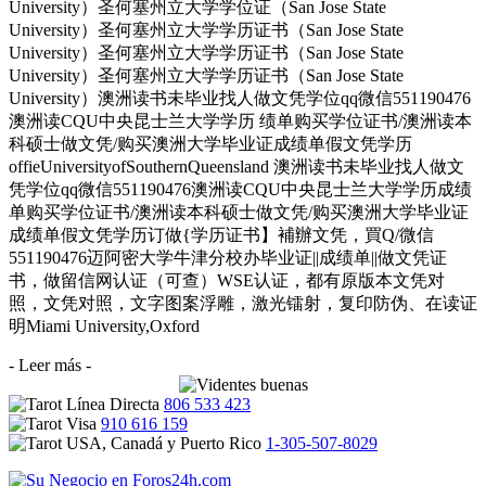
University）圣何塞州立大学学位证（San Jose State
University）圣何塞州立大学学历证书（San Jose State
University）圣何塞州立大学学历证书（San Jose State
University）圣何塞州立大学学历证书（San Jose State
University）澳洲读书未毕业找人做文凭学位qq微信551190476
澳洲读CQU中央昆士兰大学学历 绩单购买学位证书/澳洲读本
科硕士做文凭/购买澳洲大学毕业证成绩单假文凭学历
offieUniversityofSouthernQueensland 澳洲读书未毕业找人做文
凭学位qq微信551190476澳洲读CQU中央昆士兰大学学历成绩
单购买学位证书/澳洲读本科硕士做文凭/购买澳洲大学毕业证
成绩单假文凭学历订做{学历证书】補辦文凭，買Q/微信
551190476迈阿密大学牛津分校办毕业证||成绩单||做文凭证
书，做留信网认证（可查）WSE认证，都有原版本文凭对
照，文凭对照，文字图案浮雕，激光镭射，复印防伪、在读证
明Miami University,Oxford
- Leer más -
806 533 423
910 616 159
1-305-507-8029