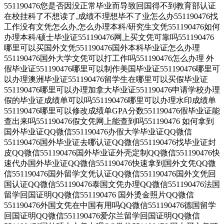
551190476您是否因没正常毕业而导致回国得不到教育部认证
在校挂科了不想读了,成绩不理想毕不了业怎么办551190476找
工作没有文凭怎么办,怎么办理本科/研究生文凭551190476如何
办理本科/硕士毕业证551190476网上买文凭可靠吗551190476
哪里可以买国外文凭551190476国外本科毕业证怎么办理
551190476国外大学文凭可以打工作吗551190476怎么办理 外
假毕业证551190476哪里可以制作美国毕业证551190476哪里可
以办理澳洲毕业证551190476留学生在哪里可以买假毕业证
551190476哪里可以办理加拿大毕业证551190476申请学校办理
假的毕业证成绩单可以吗551190476哪里可以办理水印成绩单
551190476哪里可以修改成绩单GPA分数551190476假毕业证能
查出来吗551190476假文凭网上能查到吗551190476 如何拿到
国外毕业证QQ微信551190476办假大学毕业证QQ微信
551190476国外毕业证去哪认证QQ微信551190476找毕业证封
皮QQ微信551190476国外毕业证外壳定制QQ微信551190476快
速代办国外毕业证QQ微信551190476快速拿到国外文凭QQ微
信551190476国外留学文凭认证QQ微信551190476国外文凭回
国认证QQ微信551190476泰国文凭办理QQ微信551190476法国
留学回国证明QQ微信551190476 国外烫金照片QQ微信
551190476外国文凭在中国有用吗QQ微信551190476德国留学
回国证明QQ微信551190476爱尔兰留学回国证明QQ微信