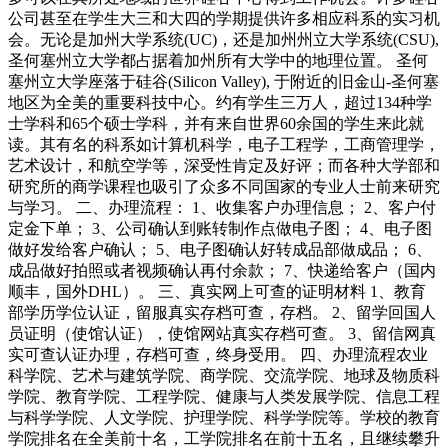
公司甚至在学生大三和大四的学期提供许多相应科系的实习机
会。无论是加州大学系统(UC)，还是加州州立大学系统(CSU),
圣何塞州立大学都占据着加州所有大学中的地理位置。 圣何
塞州立大学座落于硅谷(Silicon Valley), 于附近的旧金山-圣何塞
地区为全美的重要科技中心。约有学生三万人，超过134种学
士学科和65个硕士学科，并有来自世界60余国的学生来此就
读。其有名的科系如计算机科学，电子工程学，工商管理学，
艺术设计，和航空学等，深受性肯定及好评；而各种大学部和
研究所的商学课程也吸引了众多不同国家的专业人士前来研究
与学习。 二、办理流程： 1、收集客户办理信息； 2、客户付
定金下单； 3、公司确认到账转制作点做电子图； 4、电子图
做好发给客户确认； 5、电子图确认好转成品部做成品； 6、
成品做好拍照或者视频确认再付余款； 7、快递给客户（国内
顺丰，国外DHL）。 三、真实网上可查的证明材料 1、教育
部学历学位认证，留服真实存档可查，存档。 2、留学回国人
员证明（使馆认证），使馆网站真实存档可查。 3、留信网真
实可查认证办理，存档可查，终身受用。 四、办理流程农业
科学院、艺术与建筑学院、商学院、交流学院、地球及物质科
学院、教育学院、工程学院、健康与人类发展学院、信息工程
与科学学院、人文学院、护理学院、科学学院等。学校的教育
学院排名在全美前十名，工学院排名在前十五名，且继续攀升