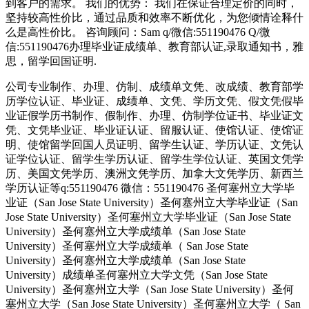
到客户的需求。 我们的优势： 我们在保证合理定价的同时，
坚持较高性价比，通过品质和效率不断优化，为您倾情诠释什
么是高性价比。 咨询顾问：Sam q/微信:551190476 Q/微
信:551190476办理毕业证成绩单、教育部认证,录取通知书，雅
思，留学回国证明.
公司专业制作、办理、仿制、成绩单文凭、改成绩、教育部学
历学位认证、毕业证、成绩单、文凭、学历文凭、假文凭假毕
业证假学历书制作、假制作、办理、仿制学位证书、毕业证文
凭、文凭毕业证、毕业证认证、留服认证、使馆认证、使馆证
明、使馆留学回国人员证明、留学生认证、学历认证、文凭认
证学位认证、留学生学历认证、留学生学位认证、英国文凭学
历、美国文凭学历、澳洲文凭学历、加拿大文凭学历、新西兰
学历认证等q:551190476 微信：551190476 圣何塞州立大学毕
业证（San Jose State University）圣何塞州立大学毕业证（San
Jose State University）圣何塞州立大学毕业证（San Jose State
University）圣何塞州立大学成绩单（San Jose State
University）圣何塞州立大学成绩单（ San Jose State
University）圣何塞州立大学成绩单（San Jose State
University）成绩单圣何塞州立大学文凭（San Jose State
University）圣何塞州立大学（San Jose State University）圣何
塞州立大学（San Jose State University）圣何塞州立大学（ San