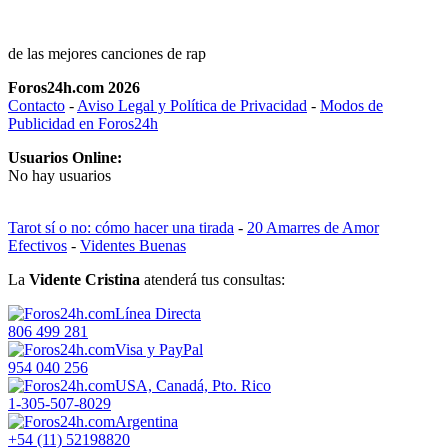
de las mejores canciones de rap
Foros24h.com 2026
Contacto
-
Aviso Legal y Política de Privacidad
-
Modos de
Publicidad en Foros24h
Usuarios Online:
No hay usuarios
Tarot sí o no: cómo hacer una tirada
-
20 Amarres de Amor
Efectivos
-
Videntes Buenas
La
Vidente Cristina
atenderá tus consultas:
Línea Directa
806 499 281
Visa y PayPal
954 040 256
USA, Canadá, Pto. Rico
1-305-507-8029
Argentina
+54 (11) 52198820