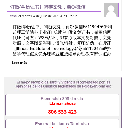
订做{学历证书】補辦文凭，買Q/微信
551190476伊利诺理工学院办毕业证||成绩
, el Martes, 4 de Julio de 2023 a las 03:25h
dfns
单||做文凭证书，做留信网认证（可查）
订做{学历证书】補辦文凭，買Q/微信551190476伊利
WSE认证，都有原版本文凭对照，文
诺理工学院办毕业证||成绩单||做文凭证书，做留信网
认证（可查）WSE认证，都有原版本文凭对照，文凭
对照，文字图案浮雕，激光镭射，复印防伪、在读证
明Illinois Institute of TechnologyQ/薇551190476诚招
留学代理假文凭办理毕业证成绩单办理教育部认证办
理大使馆认证办理留学归国证明办理留信网认证办理
- Leer más -
留服认证办理学历认证办理学生卡办理录取通知书办
理学位证书办理美国文凭办理澳洲文凭办理英国文凭
办理加拿大文凭办理德国文凭 一、快速办理材料：
1、毕业证+成绩单+留学回国人员证明+教育部认证,
录取通知书，雅思。（全套留学回国必备证明材料，
给父母及亲朋好友一份完美交代）； 2、雅思、托
福，OFFER，在读证明，学生卡等留学相关材料（申
请学校、转学，甚至是申请工签都可以用到）。 注：
上述材料，随时都可以安排办理，毕业证成绩单，学
806 533 423
校，专业，学位，毕业时间都可以根据客户要求安
排。 国内找工作假的毕业证可以用吗551190476假的
毕业证成绩单可以办学历认证吗551190476要定居国