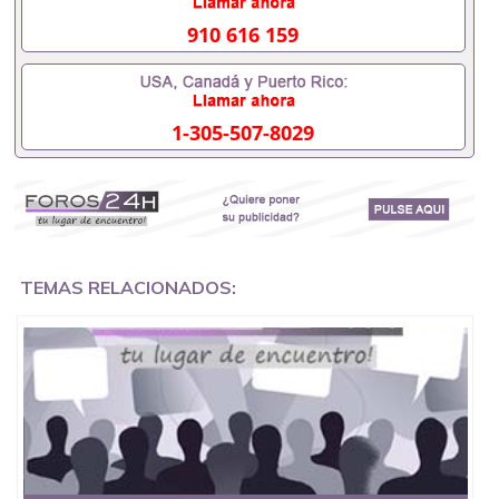
外需要办理什么材料551190476入职事业单位/国企假
的毕业证会查吗551190476入职国企/事业单位需要些
910 616 159
什么材料551190476办理假毕业证在国内能用吗, 挂科
拿不到毕业证怎么办, 毕业证丢了怎么办, 没有正常毕
业怎么办理毕业证,没毕业可以办学历认证吗,您是否
因为中途辍学、挂科而没有正常毕业551190476您是
1-305-507-8029
否因为递交材料不齐而被拒之门外551190476您是否
因没正常毕业而导致回国得不到教育部认证在校挂科
了不想读了,成绩不理想毕不了业怎么办551190476找
工作没有文凭怎么办,怎么办理本科/研究生文凭
551190476如何办理本科/硕士毕业证551190476网上
买文凭可靠吗551190476哪里可以买国外文凭
551190476国外本科毕业证怎么办理551190476国外
大学文凭可以打工作吗551190476怎么办理 外假毕业
TEMAS RELACIONADOS:
证551190476哪里可以制作美国毕业证551190476哪
里可以办理澳洲毕业证551190476留学生在哪里可以
买假毕业证551190476哪里可以办理加拿大毕业证
551190476申请学校办理假的毕业证成绩单可以吗
551190476哪里可以办理水印成绩单551190476哪里
可以修改成绩单GPA分数551190476假毕业证能查出
来吗551190476假文凭网上能查到吗551190476 如何
拿到国外毕业证QQ微信551190476办假大学毕业证
QQ微信551190476国外毕业证去哪认证QQ微信
551190476找毕业证封皮QQ微信551190476国外毕业