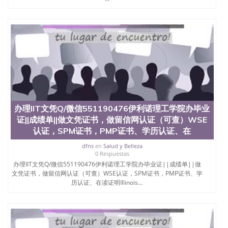
西地区的公立大学之一。位于圣何塞市San Jose中
心，占地154公顷。它是一所位于加利福尼亚州的著
名综合性公立大学，它以极高的就业率，全美名列前
茅的毕业薪资，浓厚的多元化学术氛围，杰出的本科
教育质量，被《福克斯》杂志评选为全美50强公立综
合性大学，每年有来自世界各地的成百上千的海外学
生前往求学。 至今，这是一所在世界上享有学术地
位、声誉、实习机会和影响力的高等教育机构，并获
誉为美国本科教育质量的核心代表。其计算机系与会
计系更是在当今美国大学教学排名中表现优异。其毕
业生大多可以在其所处地域的世界硅谷中心得到工作
办理IIT文凭Q/微信551190476伊利诺理工学院办毕业
机会。许多硅谷公司甚至在学生大三和大四的学期提
供许多相应科系的实习机会。无论是加州大学系统
证||成绩单||做文凭证书，做留信网认证（可查）WSE
(UC)，还是加州州立大学系统(CSU), 圣何塞州立大学
认证，SPM证书，PMP证书、学历认证、在
都占据着加州所有大学中的地理位置。 圣何塞州立大
dfns
en
Salud y Belleza
学座落于硅谷(Silicon Valley), 于附近的旧金山-圣何塞
0 Respuestas
地区为全美的重要科技中心。约有学生三万人，超过
办理IIT文凭Q/微信551190476伊利诺理工学院办毕业证||成绩单||做
134种学士学科和65个硕士学科，并有来自世界60余
文凭证书，做留信网认证（可查）WSE认证，SPM证书，PMP证书、学
国的学生来此就读。其有名的科系如计算机科学，电
历认证、在读证明Illinois...
子工程学，工商管理学，艺术设计，和航空学等，深
受性肯定及好评；而各种大学部和研究所的商学课程
也吸引了众多不同国家的专业人士前来研究与学习。
二、办理流程： 1、收集客户办理信息； 2、客户付
定金下单； 3、公司确认到账转制作点做电子图；