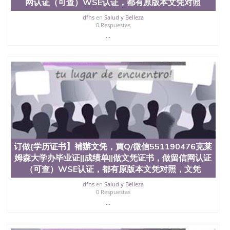
买澳洲大学毕业证成绩单假文凭学历
网认证（可查）WSE认证，都有原版本文凭对照
offieUniversityofSouthernQueensland 澳洲读书未毕
dfns
en
Salud y Belleza
业找人做文凭学位qq微信551190476澳洲读CQU中央
0 Respuestas
昆士兰大学学历成绩单购买学位证书/澳洲读本科硕
...
士做文凭/购买澳洲大学毕业证成绩单假文凭学历订
做{学历证书】補辦文凭，買Q/微信551190476伊利诺
理工学院办毕业证||成绩单||做文凭证书，做留信网认
证（可查）WSE认证，都有原版本文凭对照，文凭对
照，文字图案浮雕，激光镭射，复印防伪、在读证明
Illinois Institute of Technology
订做{学历证书】補辦文凭，買Q/微信551190476克莱
姆森大学办毕业证||成绩单||做文凭证书，做留信网认证
（可查）WSE认证，都有原版本文凭对照，文凭
dfns
en
Salud y Belleza
0 Respuestas
...