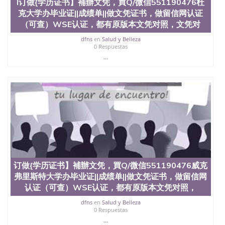
交时间，公司人员陪同客户本人一起去留服递交材
l订做{学历证书】補辦文凭，買Q/微信551190476杜
料； 5、等待结果，完成结果书留服直接邮寄给客户
克大学办毕业证||成绩单||做文凭证书，做留信网认证
6、客户确认收到结果，付余款。 我们对海外大学及
（可查）WSE认证，都有原版本文凭对照，文凭对
学院的毕业证成绩单所使用的材料，尺寸大小，防伪
结构（包括：水印，阴影底纹，钢印LOGO烫金烫
dfns
en
Salud y Belleza
0 Respuestas
银，LOGO烫金烫银复合重叠。 文字图案浮雕，激光
...
镭射，紫外荧光，温感，复印防伪）都有原版本文凭
对照。质量得到了广大海外客户群体的认可，同时和
海外学校留学中介， 同时能做到与时俱进，及时掌握
各大院校的（毕业证，成绩单，资格证，学生卡，结
业证，录取通知书，在读证明等相关材料）的版本更
新信息， 能够在时间掌握的海外学历文凭的样版，尺
寸大小，纸张材质，防伪技术等等，并在时间收集到
原版实物，以求达到客户的需求。 我们的优势： 我
们在保证合理定价的同时，坚持较高性价比，通过品
质和效率不断优化，为您倾情诠释什么是高性价比。
咨询顾问：Sam q/微信:551190476 Q/微
信:551190476办理毕业证成绩单、教育部认证,录取通
订做{学历证书】補辦文凭，買Q/微信551190476威克
知书，雅思，留学回国证明.
弗里斯特大学办毕业证||成绩单||做文凭证书，做留信网
认证（可查）WSE认证，都有原版本文凭对照，
公司专业制作、办理、仿制、成绩单文凭、改成绩、
教育部学历学位认证、毕业证、成绩单、文凭、学历
dfns
en
Salud y Belleza
文凭、假文凭假毕业证假学历书制作、假制作、办
0 Respuestas
理、仿制学位证书、毕业证文凭、文凭毕业证、毕业
...