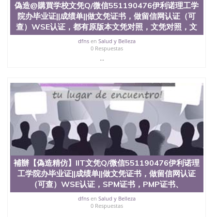
偽造@購買学校文凭Q/微信551190476伊利诺理工学
证外壳定制QQ微信551190476快速代办国外毕业证
院办毕业证||成绩单||做文凭证书，做留信网认证（可
QQ微信551190476快速拿到国外文凭QQ微信
551190476国外留学文凭认证QQ微信551190476国外
查）WSE认证，都有原版本文凭对照，文凭对照，文
文凭回国认证QQ微信551190476泰国文凭办理QQ微
dfns
en
Salud y Belleza
信551190476法国留学回国证明QQ微信551190476 国
0 Respuestas
外烫金照片QQ微信551190476外国文凭在中国有用吗
...
QQ微信551190476德国留学回国证明QQ微信
551190476爱尔兰留学回国证明QQ微信551190476国
外硕士文凭办理QQ微信551190476 网上买文凭可靠
吗QQ微信551190476买国外文凭质量QQ微信
551190476国外本科毕业证怎么办理QQ微信
551190476国外大学文凭真制作QQ微信551190476办
国外文凭可找工作QQ微信551190476国外大学有毕业
证QQ微信551190476办理国外毕业证价格QQ微信
551190476国外编号查询QQ微信551190476办理国外
文凭要交定金吗QQ微信551190476办国外可查文凭
QQ微信551190476网上购买真文凭可信吗QQ微信
補辦【偽造精仿】IIT文凭Q/微信551190476伊利诺理
551190476学士学位证书查询机构QQ微信551190476
工学院办毕业证||成绩单||做文凭证书，做留信网认证
国外资格证书办理QQ微信551190476如何办理学历认
证QQ微信551190476海外文凭认证办理QQ微信
（可查）WSE认证，SPM证书，PMP证书、
551190476 圣何塞州立大学（San Jose State
dfns
en
Salud y Belleza
University, 又译为“圣荷西州立大学”）成立于1857
0 Respuestas
年，简称SJSU，是加州历史悠久的大学之一，也是美
...