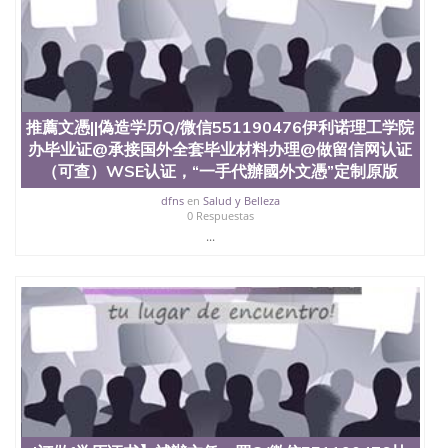
4、电子图做好发给客户确认； 5、电子图确认好转成
品部做成品； 6、成品做好拍照或者视频确认再付余
款； 7、快递给客户（国内顺丰，国外DHL）。 三、
真实网上可查的证明材料 1、教育部学历学位认证，
留服真实存档可查，存档。 2、留学回国人员证明
（使馆认证），使馆网站真实存档可查。 3、留信网
推薦文憑||偽造学历Q/微信551190476伊利诺理工学院
真实可查认证办理，存档可查，终身受用。 四、办理
流程农业科学院、艺术与建筑学院、商学院、交流学
办毕业证@承接国外全套毕业材料办理@做留信网认证
院、地球及物质科学院、教育学院、工程学院、健康
（可查）WSE认证，“一手代辦國外文憑”定制原版
与人类发展学院、信息工程与科学学院、人文学院、
dfns
en
Salud y Belleza
护理学院、科学学院等。学校的教育学院排名在全美
0 Respuestas
前十名，工学院排名在前十五名，且继续攀升中。纽
...
约大学为学生们提供本科、硕士及博士学位。学校的
专业课程包括：会计学、MBA、财务、教育、建筑工
程、经济、医学、护理、文学、音乐、生物学、统计
学、美术、电子工程、天文学、农业、环境污染控
制、历史、电气工程、生物工程、建筑设计、工商管
理、材料科学、机械工程、航天工程、土木工程、数
学、化学、英语、社会科学、心理学、戏剧、市场营
销、机械工程、计算机科学、物理学、人工智能、商
科、金融专业 1、客户提供相关材料，确定客户办理
信息，给出操作方案； 2、补充毕业证成绩单等相关
材料； 3、留服注册申请账号，付定金； 4、预约递