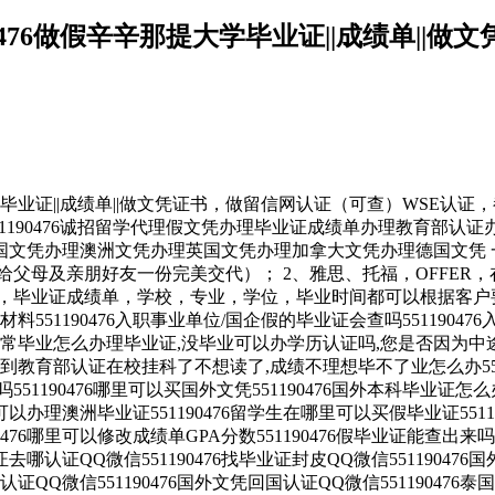
0476做假辛辛那提大学毕业证||成绩单||
提大学毕业证||成绩单||做文凭证书，做留信网认证（可查）WS
in CampusQ/薇551190476诚招留学代理假文凭办理毕业证成
文凭办理澳洲文凭办理英国文凭办理加拿大文凭办理德国文凭 一
给父母及亲朋好友一份完美交代）； 2、雅思、托福，OFFER
毕业证成绩单，学校，专业，学位，毕业时间都可以根据客户要求安
551190476入职事业单位/国企假的毕业证会查吗55119047
正常毕业怎么办理毕业证,没毕业可以办学历认证吗,您是否因为中途
不到教育部认证在校挂科了不想读了,成绩不理想毕不了业怎么办551
靠吗551190476哪里可以买国外文凭551190476国外本科毕业证怎么
里可以办理澳洲毕业证551190476留学生在哪里可以买假毕业证551
476哪里可以修改成绩单GPA分数551190476假毕业证能查出来吗5
业证去哪认证QQ微信551190476找毕业证封皮QQ微信5511904
凭认证QQ微信551190476国外文凭回国认证QQ微信551190476