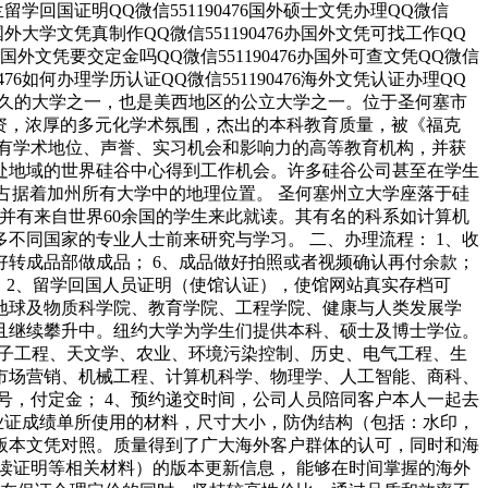
爱尔兰留学回国证明QQ微信551190476国外硕士文凭办理QQ微信
476国外大学文凭真制作QQ微信551190476办国外文凭可找工作QQ
6办理国外文凭要交定金吗QQ微信551190476办国外可查文凭QQ微信
90476如何办理学历认证QQ微信551190476海外文凭认证办理QQ
SU，是加州历史悠久的大学之一，也是美西地区的公立大学之一。位于圣何塞市
业薪资，浓厚的多元化学术氛围，杰出的本科教育质量，被《福克
享有学术地位、声誉、实习机会和影响力的高等教育机构，并获
处地域的世界硅谷中心得到工作机会。许多硅谷公司甚至在学生
学都占据着加州所有大学中的地理位置。 圣何塞州立大学座落于硅
硕士学科，并有来自世界60余国的学生来此就读。其有名的科系如计算机
不同国家的专业人士前来研究与学习。 二、办理流程： 1、收
认好转成品部做成品； 6、成品做好拍照或者视频确认再付余款；
。 2、留学回国人员证明（使馆认证），使馆网站真实存档可
、地球及物质科学院、教育学院、工程学院、健康与人类发展学
且继续攀升中。纽约大学为学生们提供本科、硕士及博士学位。
电子工程、天文学、农业、环境污染控制、历史、电气工程、生
市场营销、机械工程、计算机科学、物理学、人工智能、商科、
账号，付定金； 4、预约递交时间，公司人员陪同客户本人一起去
毕业证成绩单所使用的材料，尺寸大小，防伪结构（包括：水印，
原版本文凭对照。质量得到了广大海外客户群体的认可，同时和海
读证明等相关材料）的版本更新信息， 能够在时间掌握的海外