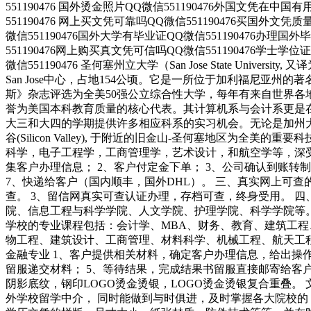
551190476 国外烫金照片QQ微信551190476外国文凭在中国
551190476 网上买文凭可靠吗QQ微信551190476买国外文凭
微信551190476国外大学有毕业证QQ微信551190476办理国
551190476网上购买真文凭可信吗QQ微信551190476学士学位
微信551190476 圣何塞州立大学（San Jose State U
San Jose中心，占地154公顷。它是一所位于加利福尼
斯》杂志评选为全美50强公立综合性大学，每年有来自世界各
誉为美国本科教育质量的核心代表。其计算机系与会计系更是
大三和大四的学期提供许多相应科系的实习机会。无论是加州大学
谷(Silicon Valley), 于附近的旧金山-圣何塞地区
科学，电子工程学，工商管理学，艺术设计，和航空学等，深受
集客户办理信息； 2、客户付定金下单； 3、公司确认到账转
7、快递给客户（国内顺丰，国外DHL）。 三、真实网上可查
查。 3、留信网真实可查认证办理，存档可查，终身受用。 
院、信息工程与科学学院、人文学院、护理学院、科学学院等
学校的专业课程包括：会计学、MBA、财务、教育、建筑工
物工程、建筑设计、工商管理、材料科学、机械工程、航天工
金融专业 1、客户提供相关材料，确定客户办理信息，给出操作
留服递交材料； 5、等待结果，完成结果书留服直接邮寄给客
阴影底纹，钢印LOGO烫金烫银，LOGO烫金烫银复合重叠
外学校留学中介， 同时能做到与时俱进，及时掌握各大院校的