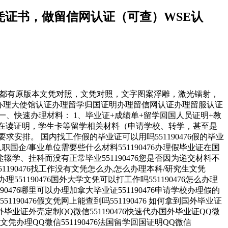
做文凭证书，做留信网认证（可查）WSE认
E认证，都有原版本文凭对照，文凭对照，文字图案浮雕，激光镭射，
绩单办理教育部认证办理大使馆认证办理留学归国证明办理留信网认证办理留服认证
、快速办理材料： 1、毕业证+成绩单+留学回国人员证明+教
，在读证明，学生卡等留学相关材料（申请学校、转学，甚至是
排。 国内找工作假的毕业证可以用吗551190476假的毕业
6入职国企/事业单位需要些什么材料551190476办理假毕业证在国
辍学、挂科而没有正常毕业551190476您是否因为递交材料不
190476找工作没有文凭怎么办,怎么办理本科/研究生文凭
办理551190476国外大学文凭可以打工作吗551190476怎么办理
190476哪里可以办理加拿大毕业证551190476申请学校办理假的
51190476假文凭网上能查到吗551190476 如何拿到国外毕业证
76国外毕业证外壳定制QQ微信551190476快速代办国外毕业证QQ微
泰国文凭办理QQ微信551190476法国留学回国证明QQ微信