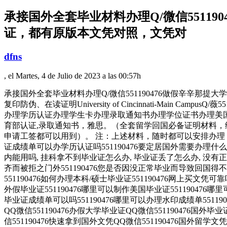
承接国外全套毕业材料办理Q/微信55119
证，都有原版本文凭对照，文凭对
dfns
, el Martes, 4 de Julio de 2023 a las 00:57h
承接国外全套毕业材料办理Q/微信551190476做假辛辛那
复印防伪、在读证明University of Cincinnati-Ma
办理学历认证办理学生卡办理录取通知书办理学位证书办理美国
育部认证,录取通知书，雅思。（全套留学回国必备证明材料，
申请工签都可以用到）。 注：上述材料，随时都可以安排办理，
证成绩单可以办学历认证吗551190476要定居国外需要办理什么材料
内能用吗, 挂科拿不到毕业证怎么办, 毕业证丢了怎么办, 没有
齐而被拒之门外551190476您是否因没正常毕业而导致回国得
551190476如何办理本科/硕士毕业证551190476网上买文凭可
外假毕业证551190476哪里可以制作美国毕业证551190476哪
毕业证成绩单可以吗551190476哪里可以办理水印成绩单551190
QQ微信551190476办假大学毕业证QQ微信551190476国外毕
信551190476快速拿到国外文凭QQ微信551190476国外留学文