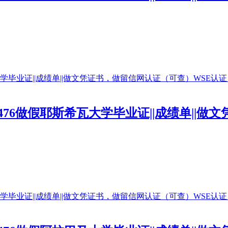
0476做假耶斯希瓦大学毕业证||成绩单||