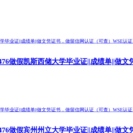
0476做假凯斯西储大学毕业证||成绩单||
0476做假宾州州立大学毕业证||成绩单||