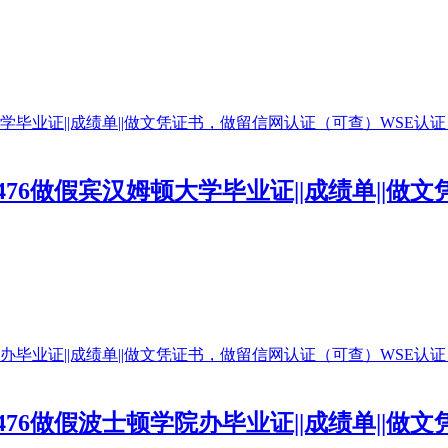
0476做假宾汉姆顿大学毕业证||成绩单||
0476做假波士顿学院办毕业证||成绩单||