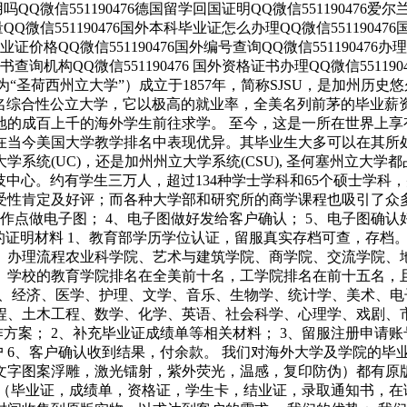
有用吗QQ微信551190476德国留学回国证明QQ微信551190476
质量QQ微信551190476国外本科毕业证怎么办理QQ微信551190
外毕业证价格QQ微信551190476国外编号查询QQ微信55119047
证书查询机构QQ微信551190476 国外资格证书办理QQ微信5511
niversity, 又译为“圣荷西州立大学”）成立于1857年，简称SJ
亚州的著名综合性公立大学，它以极高的就业率，全美名列前茅的毕
地的成百上千的海外学生前往求学。 至今，这是一所在世界上
在当今美国大学教学排名中表现优异。其毕业生大多可以在其所
系统(UC)，还是加州州立大学系统(CSU), 圣何塞州立大
为全美的重要科技中心。约有学生三万人，超过134种学士学科和65个
性肯定及好评；而各种大学部和研究所的商学课程也吸引了众多
制作点做电子图； 4、电子图做好发给客户确认； 5、电子图确
的证明材料 1、教育部学历学位认证，留服真实存档可查，存档
四、办理流程农业科学院、艺术与建筑学院、商学院、交流学院
。学校的教育学院排名在全美前十名，工学院排名在前十五名，
程、经济、医学、护理、文学、音乐、生物学、统计学、美术、
程、土木工程、数学、化学、英语、社会科学、心理学、戏剧、
方案； 2、补充毕业证成绩单等相关材料； 3、留服注册申请
户 6、客户确认收到结果，付余款。 我们对海外大学及学院的
。 文字图案浮雕，激光镭射，紫外荧光，温感，复印防伪）都有
（毕业证，成绩单，资格证，学生卡，结业证，录取通知书，在