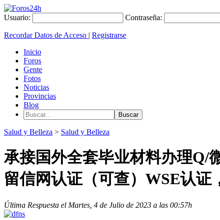
Usuario:
Contraseña:
Recordar Datos de Acceso
|
Registrarse
Inicio
Foros
Gente
Fotos
Noticias
Provincias
Blog
Salud y Belleza
>
Salud y Belleza
承接国外全套毕业材料办理Q/微信
留信网认证（可查）WSE认证
Última Respuesta el Martes, 4 de Julio de 2023 a las 00:57h