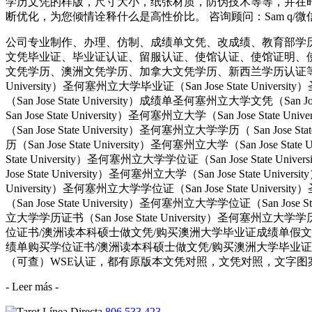
学历文凭的样版，尺寸大小，纸张材质，防伪技术等等，并在时
断优化，为您倾情诠释什么是高性价比。 咨询顾问：Sam q/微信:5
公司专业制作、办理、仿制、成绩单文凭、改成绩、教育部学
文凭毕业证、毕业证认证、留服认证、使馆认证、使馆证明、
文凭学历、澳洲文凭学历、加拿大文凭学历、新西兰学历认证等q:551190476
University）圣何塞州立大学毕业证（San Jose State Univers
（San Jose State University）成绩单圣何塞州立大学文凭（San Jos
San Jose State University）圣何塞州立大学（San Jose Stat
（San Jose State University）圣何塞州立大学学历（ San Jose S
历（San Jose State University）圣何塞州立大学（San Jose Stat
State University）圣何塞州立大学学位证（San Jose State Uni
Jose State University）圣何塞州立大学（San Jose State Univ
University）圣何塞州立大学学位证（San Jose State Univers
（San Jose State University）圣何塞州立大学学位证（San Jose 
立大学学历证书（San Jose State University）圣何塞州立
位证书/澳洲读本科硕士做文凭/购买澳洲大学毕业证成绩单假文凭学历offie
绩单购买学位证书/澳洲读本科硕士做文凭/购买澳洲大学毕业证成
（可查）WSE认证，都有原版本文凭对照，文凭对照，文字图案浮雕，激光镭射，
- Leer más -
806 533 423