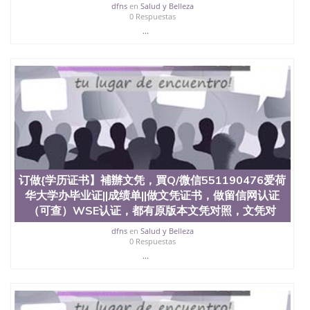
料； 5、等待结果，完成结果书留服直接邮寄给客户
dfns
en
Salud y Belleza
6、客户确认收到结果，付余款。 我们对海外大学及
0 Respuestas
学院的毕业证成绩单所使用的材料，尺寸大小，防伪
...
结构（包括：水印，阴影底纹，钢印LOGO烫金烫
银，LOGO烫金烫银复合重叠。 文字图案浮雕，激光
镭射，紫外荧光，温感，复印防伪）都有原版本文凭
对照。质量得到了广大海外客户群体的认可，同时和
海外学校留学中介， 同时能做到与时俱进，及时掌握
各大院校的（毕业证，成绩单，资格证，学生卡，结
业证，录取通知书，在读证明等相关材料）的版本更
新信息， 能够在时间掌握的海外学历文凭的样版，尺
寸大小，纸张材质，防伪技术等等，并在时间收集到
原版实物，以求达到客户的需求。 我们的优势： 我
们在保证合理定价的同时，坚持较高性价比，通过品
订做{学历证书】補辦文凭，買Q/微信551190476爱荷
质和效率不断优化，为您倾情诠释什么是高性价比。
华大学办毕业证||成绩单||做文凭证书，做留信网认证
咨询顾问：Sam q/微信:551190476 Q/微
（可查）WSE认证，都有原版本文凭对照，文凭对
信:551190476办理毕业证成绩单、教育部认证,录取通
知书，雅思，留学回国证明.
dfns
en
Salud y Belleza
0 Respuestas
公司专业制作、办理、仿制、成绩单文凭、改成绩、
...
教育部学历学位认证、毕业证、成绩单、文凭、学历
文凭、假文凭假毕业证假学历书制作、假制作、办
理、仿制学位证书、毕业证文凭、文凭毕业证、毕业
证认证、留服认证、使馆认证、使馆证明、使馆留学