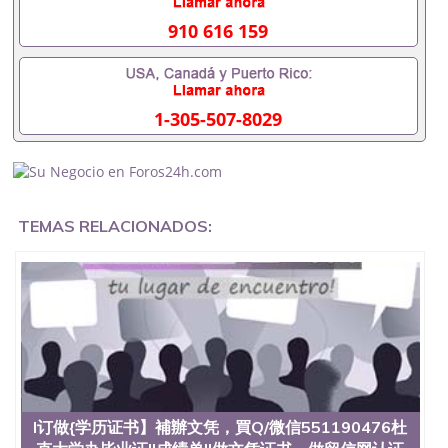
材料551190476入职事业单位/国企假的毕业证会查吗
551190476入职国企/事业单位需要些什么材料
910 616 159
551190476办理假毕业证在国内能用吗, 挂科拿不到毕
业证怎么办, 毕业证丢了怎么办, 没有正常毕业怎么办
理毕业证,没毕业可以办学历认证吗,您是否因为中途
辍学、挂科而没有正常毕业551190476您是否因为递
1-305-507-8029
交材料不齐而被拒之门外551190476您是否因没正常
毕业而导致回国得不到教育部认证在校挂科了不想读
了,成绩不理想毕不了业怎么办551190476找工作没有
文凭怎么办,怎么办理本科/研究生文凭551190476如
何办理本科/硕士毕业证551190476网上买文凭可靠吗
551190476哪里可以买国外文凭551190476国外本科
TEMAS RELACIONADOS:
毕业证怎么办理551190476国外大学文凭可以打工作
吗551190476怎么办理 外假毕业证551190476哪里可
以制作美国毕业证551190476哪里可以办理澳洲毕业
证551190476留学生在哪里可以买假毕业证
551190476哪里可以办理加拿大毕业证551190476申
请学校办理假的毕业证成绩单可以吗551190476哪里
可以办理水印成绩单551190476哪里可以修改成绩单
GPA分数551190476假毕业证能查出来吗551190476
假文凭网上能查到吗551190476 如何拿到国外毕业证
QQ微信551190476办假大学毕业证QQ微信551190476
国外毕业证去哪认证QQ微信551190476找毕业证封皮
l订做{学历证书】補辦文凭，買Q/微信551190476杜
QQ微信551190476国外毕业证外壳定制QQ微信