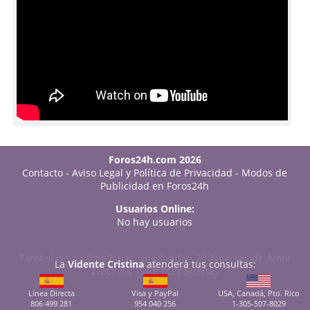
Foros24h.com 2026
Contacto
-
Aviso Legal y Política de Privacidad
-
Modos de
Publicidad en Foros24h
Usuarios Online:
No hay usuarios
Tarot sí o no: cómo hacer una tirada
-
20 Amarres de Amor
La
Vidente Cristina
atenderá tus consultas:
Efectivos
-
Videntes Buenas
Línea Directa
Visa y PayPal
USA, Canadá, Pto. Rico
806 499 281
954 040 256
1-305-507-8029