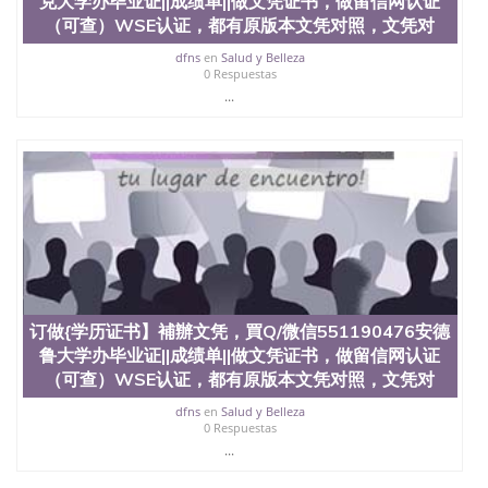
克大学办毕业证||成绩单||做文凭证书，做留信网认证
551190476快速代办国外毕业证QQ微信551190476快
（可查）WSE认证，都有原版本文凭对照，文凭对
速拿到国外文凭QQ微信551190476国外留学文凭认证
QQ微信551190476国外文凭回国认证QQ微信
dfns
en
Salud y Belleza
0 Respuestas
551190476泰国文凭办理QQ微信551190476法国留学
...
回国证明QQ微信551190476 国外烫金照片QQ微信
551190476外国文凭在中国有用吗QQ微信551190476
德国留学回国证明QQ微信551190476爱尔兰留学回国
证明QQ微信551190476国外硕士文凭办理QQ微信
551190476 网上买文凭可靠吗QQ微信551190476买国
外文凭质量QQ微信551190476国外本科毕业证怎么办
理QQ微信551190476国外大学文凭真制作QQ微信
551190476办国外文凭可找工作QQ微信551190476国
外大学有毕业证QQ微信551190476办理国外毕业证价
格QQ微信551190476国外编号查询QQ微信551190476
办理国外文凭要交定金吗QQ微信551190476办国外可
查文凭QQ微信551190476网上购买真文凭可信吗QQ
订做{学历证书】補辦文凭，買Q/微信551190476安德
微信551190476学士学位证书查询机构QQ微信
鲁大学办毕业证||成绩单||做文凭证书，做留信网认证
551190476 国外资格证书办理QQ微信551190476如何
（可查）WSE认证，都有原版本文凭对照，文凭对
办理学历认证QQ微信551190476海外文凭认证办理
QQ微信551190476 圣何塞州立大学（San Jose State
dfns
en
Salud y Belleza
0 Respuestas
University, 又译为“圣荷西州立大学”）成立于1857
年，简称SJSU，是加州历史悠久的大学之一，也是美
...
西地区的公立大学之一。位于圣何塞市San Jose中