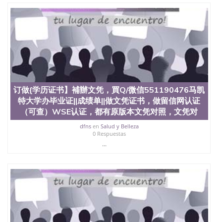
心，占地154公顷。它是一所位于加利福尼亚州的著
名综合性公立大学，它以极高的就业率，全美名列前
茅的毕业薪资，浓厚的多元化学术氛围，杰出的本科
教育质量，被《福克斯》杂志评选为全美50强公立综
合性大学，每年有来自世界各地的成百上千的海外学
生前往求学。 至今，这是一所在世界上享有学术地
位、声誉、实习机会和影响力的高等教育机构，并获
誉为美国本科教育质量的核心代表。其计算机系与会
计系更是在当今美国大学教学排名中表现优异。其毕
业生大多可以在其所处地域的世界硅谷中心得到工作
订做{学历证书】補辦文凭，買Q/微信551190476马凯
机会。许多硅谷公司甚至在学生大三和大四的学期提
特大学办毕业证||成绩单||做文凭证书，做留信网认证
供许多相应科系的实习机会。无论是加州大学系统
（可查）WSE认证，都有原版本文凭对照，文凭对
(UC)，还是加州州立大学系统(CSU), 圣何塞州立大学
都占据着加州所有大学中的地理位置。 圣何塞州立大
dfns
en
Salud y Belleza
学座落于硅谷(Silicon Valley), 于附近的旧金山-圣何塞
0 Respuestas
地区为全美的重要科技中心。约有学生三万人，超过
...
134种学士学科和65个硕士学科，并有来自世界60余
国的学生来此就读。其有名的科系如计算机科学，电
子工程学，工商管理学，艺术设计，和航空学等，深
受性肯定及好评；而各种大学部和研究所的商学课程
也吸引了众多不同国家的专业人士前来研究与学习。
二、办理流程： 1、收集客户办理信息； 2、客户付
定金下单； 3、公司确认到账转制作点做电子图；
4、电子图做好发给客户确认； 5、电子图确认好转成