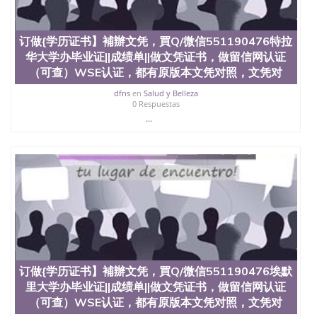
品部做成品； 6、成品做好拍照或者视频确认再付余
款； 7、快递给客户（国内顺丰，国外DHL）。 三、
真实网上可查的证明材料 1、教育部学历学位认证，
订做{学历证书】補辦文凭，買Q/微信551190476特拉
留服真实存档可查，存档。 2、留学回国人员证明
华大学办毕业证||成绩单||做文凭证书，做留信网认证
（使馆认证），使馆网站真实存档可查。 3、留信网
（可查）WSE认证，都有原版本文凭对照，文凭对
真实可查认证办理，存档可查，终身受用。 四、办理
流程农业科学院、艺术与建筑学院、商学院、交流学
dfns
en
Salud y Belleza
院、地球及物质科学院、教育学院、工程学院、健康
0 Respuestas
与人类发展学院、信息工程与科学学院、人文学院、
...
护理学院、科学学院等。学校的教育学院排名在全美
前十名，工学院排名在前十五名，且继续攀升中。纽
约大学为学生们提供本科、硕士及博士学位。学校的
专业课程包括：会计学、MBA、财务、教育、建筑工
程、经济、医学、护理、文学、音乐、生物学、统计
学、美术、电子工程、天文学、农业、环境污染控
制、历史、电气工程、生物工程、建筑设计、工商管
理、材料科学、机械工程、航天工程、土木工程、数
学、化学、英语、社会科学、心理学、戏剧、市场营
销、机械工程、计算机科学、物理学、人工智能、商
科、金融专业 1、客户提供相关材料，确定客户办理
订做{学历证书】補辦文凭，買Q/微信551190476埃默
信息，给出操作方案； 2、补充毕业证成绩单等相关
里大学办毕业证||成绩单||做文凭证书，做留信网认证
材料； 3、留服注册申请账号，付定金； 4、预约递
（可查）WSE认证，都有原版本文凭对照，文凭对
交时间，公司人员陪同客户本人一起去留服递交材