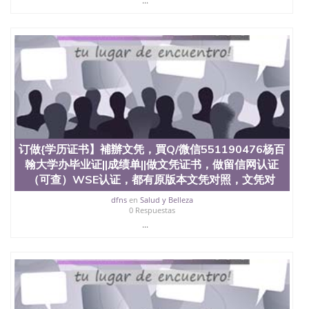
...
offieUniversityofSouthernQueensland 澳洲读书未毕
业找人做文凭学位qq微信551190476澳洲读CQU中央
昆士兰大学学历成绩单购买学位证书/澳洲读本科硕
士做文凭/购买澳洲大学毕业证成绩单假文凭学历订
做{学历证书】補辦文凭，買Q/微信551190476塔尔萨
大学办毕业证||成绩单||做文凭证书，做留信网认证
（可查）WSE认证，都有原版本文凭对照，文凭对
照，文字图案浮雕，激光镭射，复印防伪、在读证明
University of Tulsa
订做{学历证书】補辦文凭，買Q/微信551190476杨百
翰大学办毕业证||成绩单||做文凭证书，做留信网认证
（可查）WSE认证，都有原版本文凭对照，文凭对
dfns
en
Salud y Belleza
0 Respuestas
...