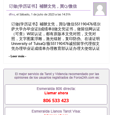
订做{学历证书】補辦文凭，買Q/微信
551190476塔尔萨大学办毕业证||成绩单||
, el Sábado, 1 de Julio de 2023 a las 14:31h
dfns
做文凭证书，做留信网认证（可查）WSE
订做{学历证书】補辦文凭，買Q/微信551190476塔尔
认证，都有原版本文凭对照，文凭对
萨大学办毕业证||成绩单||做文凭证书，做留信网认证
（可查）WSE认证，都有原版本文凭对照，文凭对
照，文字图案浮雕，激光镭射，复印防伪、在读证明
University of TulsaQ/薇551190476诚招留学代理假文
凭办理毕业证成绩单办理教育部认证办理大使馆认证
办理留学归国证明办理留信网认证办理留服认证办理
- Leer más -
学历认证办理学生卡办理录取通知书办理学位证书办
理美国文凭办理澳洲文凭办理英国文凭办理加拿大文
凭办理德国文凭 一、快速办理材料： 1、毕业证+成
绩单+留学回国人员证明+教育部认证,录取通知书，
雅思。（全套留学回国必备证明材料，给父母及亲朋
好友一份完美交代）； 2、雅思、托福，OFFER，在
读证明，学生卡等留学相关材料（申请学校、转学，
甚至是申请工签都可以用到）。 注：上述材料，随时
都可以安排办理，毕业证成绩单，学校，专业，学
806 533 423
位，毕业时间都可以根据客户要求安排。 国内找工作
假的毕业证可以用吗551190476假的毕业证成绩单可
以办学历认证吗551190476要定居国外需要办理什么