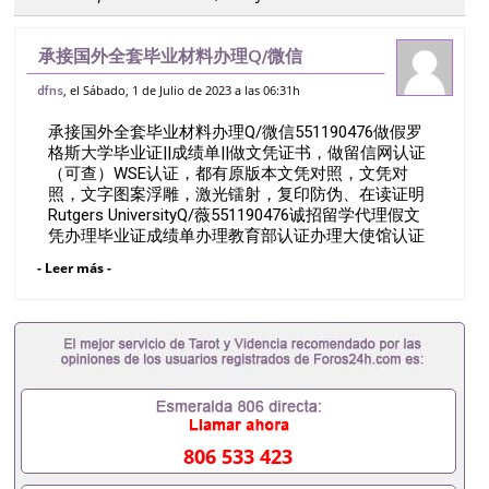
承接国外全套毕业材料办理Q/微信
551190476做假罗格斯大学毕业证||成绩
, el Sábado, 1 de Julio de 2023 a las 06:31h
dfns
单||做文凭证书，做留信网认证（可查）
承接国外全套毕业材料办理Q/微信551190476做假罗
WSE认证，都有原版本文凭对照，文凭对
格斯大学毕业证||成绩单||做文凭证书，做留信网认证
照
（可查）WSE认证，都有原版本文凭对照，文凭对
照，文字图案浮雕，激光镭射，复印防伪、在读证明
Rutgers UniversityQ/薇551190476诚招留学代理假文
凭办理毕业证成绩单办理教育部认证办理大使馆认证
办理留学归国证明办理留信网认证办理留服认证办理
- Leer más -
学历认证办理学生卡办理录取通知书办理学位证书办
理美国文凭办理澳洲文凭办理英国文凭办理加拿大文
凭办理德国文凭 一、快速办理材料： 1、毕业证+成
绩单+留学回国人员证明+教育部认证,录取通知书，
雅思。（全套留学回国必备证明材料，给父母及亲朋
好友一份完美交代）； 2、雅思、托福，OFFER，在
读证明，学生卡等留学相关材料（申请学校、转学，
甚至是申请工签都可以用到）。 注：上述材料，随时
都可以安排办理，毕业证成绩单，学校，专业，学
806 533 423
位，毕业时间都可以根据客户要求安排。 国内找工作
假的毕业证可以用吗551190476假的毕业证成绩单可