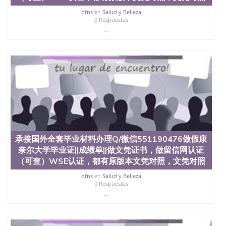
买澳洲大学毕业证成绩单假文凭学历
dfns
en
Salud y Belleza
offieUniversityofSouthernQueensland 澳洲读书未毕
0 Respuestas
业找人做文凭学位qq微信551190476澳洲读CQU中央
...
昆士兰大学学历成绩单购买学位证书/澳洲读本科硕
士做文凭/购买澳洲大学毕业证成绩单假文凭学历承
接国外全套毕业材料办理Q/微信551190476做假罗格
斯大学毕业证||成绩单||做文凭证书，做留信网认证
（可查）WSE认证，都有原版本文凭对照，文凭对
照，文字图案浮雕，激光镭射，复印防伪、在读证明
Rutgers University
承接国外全套毕业材料办理Q/微信551190476做假康
奈尔大学毕业证||成绩单||做文凭证书，做留信网认证
（可查）WSE认证，都有原版本文凭对照，文凭对照
dfns
en
Salud y Belleza
0 Respuestas
...