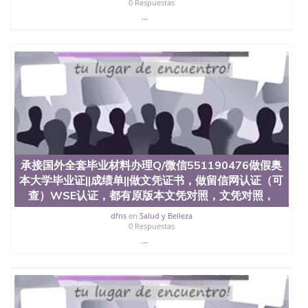
0 Respuestas
西地区的公立大学之一。位于圣何塞市San Jose中
...
心，占地154公顷。它是一所位于加利福尼亚州的著
名综合性公立大学，它以极高的就业率，全美名列前
茅的毕业薪资，浓厚的多元化学术氛围，杰出的本科
教育质量，被《福克斯》杂志评选为全美50强公立综
合性大学，每年有来自世界各地的成百上千的海外学
生前往求学。 至今，这是一所在世界上享有学术地
位、声誉、实习机会和影响力的高等教育机构，并获
誉为美国本科教育质量的核心代表。其计算机系与会
计系更是在当今美国大学教学排名中表现优异。其毕
业生大多可以在其所处地域的世界硅谷中心得到工作
机会。许多硅谷公司甚至在学生大三和大四的学期提
承接国外全套毕业材料办理Q/微信551190476做假奥
供许多相应科系的实习机会。无论是加州大学系统
(UC)，还是加州州立大学系统(CSU), 圣何塞州立大学
本大学毕业证||成绩单||做文凭证书，做留信网认证（可
都占据着加州所有大学中的地理位置。 圣何塞州立大
查）WSE认证，都有原版本文凭对照，文凭对照，
学座落于硅谷(Silicon Valley), 于附近的旧金山-圣何塞
dfns
en
Salud y Belleza
地区为全美的重要科技中心。约有学生三万人，超过
0 Respuestas
134种学士学科和65个硕士学科，并有来自世界60余
...
国的学生来此就读。其有名的科系如计算机科学，电
子工程学，工商管理学，艺术设计，和航空学等，深
受性肯定及好评；而各种大学部和研究所的商学课程
也吸引了众多不同国家的专业人士前来研究与学习。
二、办理流程： 1、收集客户办理信息； 2、客户付