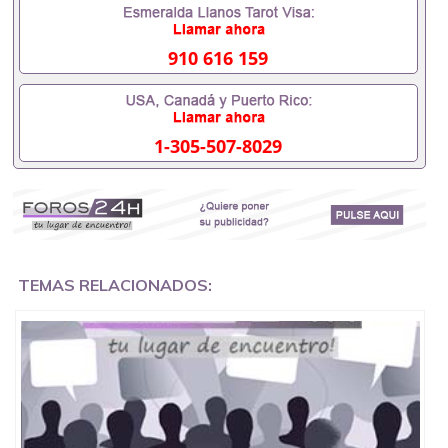
以办学历认证吗551190476要定居国外需要办理什么
材料551190476入职事业单位/国企假的毕业证会查吗
551190476入职国企/事业单位需要些什么材料
910 616 159
551190476办理假毕业证在国内能用吗, 挂科拿不到毕
业证怎么办, 毕业证丢了怎么办, 没有正常毕业怎么办
理毕业证,没毕业可以办学历认证吗,您是否因为中途
辍学、挂科而没有正常毕业551190476您是否因为递
1-305-507-8029
交材料不齐而被拒之门外551190476您是否因没正常
毕业而导致回国得不到教育部认证在校挂科了不想读
了,成绩不理想毕不了业怎么办551190476找工作没有
文凭怎么办,怎么办理本科/研究生文凭551190476如
何办理本科/硕士毕业证551190476网上买文凭可靠吗
551190476哪里可以买国外文凭551190476国外本科
毕业证怎么办理551190476国外大学文凭可以打工作
吗551190476怎么办理 外假毕业证551190476哪里可
TEMAS RELACIONADOS:
以制作美国毕业证551190476哪里可以办理澳洲毕业
证551190476留学生在哪里可以买假毕业证
551190476哪里可以办理加拿大毕业证551190476申
请学校办理假的毕业证成绩单可以吗551190476哪里
可以办理水印成绩单551190476哪里可以修改成绩单
GPA分数551190476假毕业证能查出来吗551190476
假文凭网上能查到吗551190476 如何拿到国外毕业证
QQ微信551190476办假大学毕业证QQ微信551190476