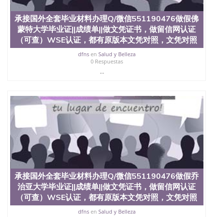
国外毕业证去哪认证QQ微信551190476找毕业证封皮
QQ微信551190476国外毕业证外壳定制QQ微信
承接国外全套毕业材料办理Q/微信551190476做假佛
551190476快速代办国外毕业证QQ微信551190476快
蒙特大学毕业证||成绩单||做文凭证书，做留信网认证
速拿到国外文凭QQ微信551190476国外留学文凭认证
QQ微信551190476国外文凭回国认证QQ微信
（可查）WSE认证，都有原版本文凭对照，文凭对照
551190476泰国文凭办理QQ微信551190476法国留学
dfns
en
Salud y Belleza
回国证明QQ微信551190476 国外烫金照片QQ微信
0 Respuestas
551190476外国文凭在中国有用吗QQ微信551190476
...
德国留学回国证明QQ微信551190476爱尔兰留学回国
证明QQ微信551190476国外硕士文凭办理QQ微信
551190476 网上买文凭可靠吗QQ微信551190476买国
外文凭质量QQ微信551190476国外本科毕业证怎么办
理QQ微信551190476国外大学文凭真制作QQ微信
551190476办国外文凭可找工作QQ微信551190476国
外大学有毕业证QQ微信551190476办理国外毕业证价
格QQ微信551190476国外编号查询QQ微信551190476
办理国外文凭要交定金吗QQ微信551190476办国外可
查文凭QQ微信551190476网上购买真文凭可信吗QQ
微信551190476学士学位证书查询机构QQ微信
承接国外全套毕业材料办理Q/微信551190476做假乔
551190476 国外资格证书办理QQ微信551190476如何
治亚大学毕业证||成绩单||做文凭证书，做留信网认证
办理学历认证QQ微信551190476海外文凭认证办理
QQ微信551190476 圣何塞州立大学（San Jose State
（可查）WSE认证，都有原版本文凭对照，文凭对照
University, 又译为“圣荷西州立大学”）成立于1857
dfns
en
Salud y Belleza
年，简称SJSU，是加州历史悠久的大学之一，也是美