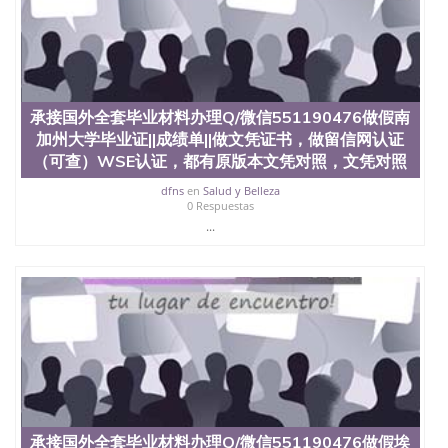
定金下单； 3、公司确认到账转制作点做电子图；
4、电子图做好发给客户确认； 5、电子图确认好转成
品部做成品； 6、成品做好拍照或者视频确认再付余
款； 7、快递给客户（国内顺丰，国外DHL）。 三、
真实网上可查的证明材料 1、教育部学历学位认证，
留服真实存档可查，存档。 2、留学回国人员证明
（使馆认证），使馆网站真实存档可查。 3、留信网
承接国外全套毕业材料办理Q/微信551190476做假南
真实可查认证办理，存档可查，终身受用。 四、办理
加州大学毕业证||成绩单||做文凭证书，做留信网认证
流程农业科学院、艺术与建筑学院、商学院、交流学
（可查）WSE认证，都有原版本文凭对照，文凭对照
院、地球及物质科学院、教育学院、工程学院、健康
与人类发展学院、信息工程与科学学院、人文学院、
dfns
en
Salud y Belleza
0 Respuestas
护理学院、科学学院等。学校的教育学院排名在全美
...
前十名，工学院排名在前十五名，且继续攀升中。纽
约大学为学生们提供本科、硕士及博士学位。学校的
专业课程包括：会计学、MBA、财务、教育、建筑工
程、经济、医学、护理、文学、音乐、生物学、统计
学、美术、电子工程、天文学、农业、环境污染控
制、历史、电气工程、生物工程、建筑设计、工商管
理、材料科学、机械工程、航天工程、土木工程、数
学、化学、英语、社会科学、心理学、戏剧、市场营
销、机械工程、计算机科学、物理学、人工智能、商
科、金融专业 1、客户提供相关材料，确定客户办理
信息，给出操作方案； 2、补充毕业证成绩单等相关
材料； 3、留服注册申请账号，付定金； 4、预约递
承接国外全套毕业材料办理Q/微信551190476做假埃