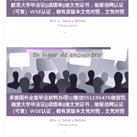
交时间，公司人员陪同客户本人一起去留服递交材
默里大学毕业证||成绩单||做文凭证书，做留信网认证
料； 5、等待结果，完成结果书留服直接邮寄给客户
（可查）WSE认证，都有原版本文凭对照，文凭对照
6、客户确认收到结果，付余款。 我们对海外大学及
学院的毕业证成绩单所使用的材料，尺寸大小，防伪
dfns
en
Salud y Belleza
0 Respuestas
结构（包括：水印，阴影底纹，钢印LOGO烫金烫
...
银，LOGO烫金烫银复合重叠。 文字图案浮雕，激光
镭射，紫外荧光，温感，复印防伪）都有原版本文凭
对照。质量得到了广大海外客户群体的认可，同时和
海外学校留学中介， 同时能做到与时俱进，及时掌握
各大院校的（毕业证，成绩单，资格证，学生卡，结
业证，录取通知书，在读证明等相关材料）的版本更
新信息， 能够在时间掌握的海外学历文凭的样版，尺
寸大小，纸张材质，防伪技术等等，并在时间收集到
原版实物，以求达到客户的需求。 我们的优势： 我
们在保证合理定价的同时，坚持较高性价比，通过品
质和效率不断优化，为您倾情诠释什么是高性价比。
咨询顾问：Sam q/微信:551190476 Q/微
承接国外全套毕业材料办理Q/微信551190476做假范
信:551190476办理毕业证成绩单、教育部认证,录取通
德堡大学毕业证||成绩单||做文凭证书，做留信网认证
知书，雅思，留学回国证明.
（可查）WSE认证，都有原版本文凭对照，文凭对照
公司专业制作、办理、仿制、成绩单文凭、改成绩、
dfns
en
Salud y Belleza
教育部学历学位认证、毕业证、成绩单、文凭、学历
0 Respuestas
文凭、假文凭假毕业证假学历书制作、假制作、办
...
理、仿制学位证书、毕业证文凭、文凭毕业证、毕业