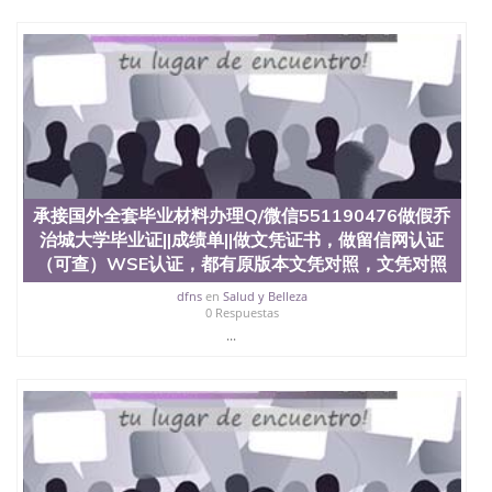
证认证、留服认证、使馆认证、使馆证明、使馆留学
回国人员证明、留学生认证、学历认证、文凭认证学
位认证、留学生学历认证、留学生学位认证、英国文
凭学历、美国文凭学历、澳洲文凭学历、加拿大文凭
学历、新西兰学历认证等q:551190476 微信：
551190476 圣何塞州立大学毕业证（San Jose State
University）圣何塞州立大学毕业证（San Jose State
University）圣何塞州立大学毕业证（San Jose State
University）圣何塞州立大学成绩单（San Jose State
University）圣何塞州立大学成绩单（ San Jose State
承接国外全套毕业材料办理Q/微信551190476做假乔
University）圣何塞州立大学成绩单（San Jose State
治城大学毕业证||成绩单||做文凭证书，做留信网认证
University）成绩单圣何塞州立大学文凭（San Jose
（可查）WSE认证，都有原版本文凭对照，文凭对照
State University）圣何塞州立大学（San Jose State
University）圣何塞州立大学（San Jose State
dfns
en
Salud y Belleza
University）圣何塞州立大学（ San Jose State
0 Respuestas
University）圣何塞州立大学（San Jose State
...
University）圣何塞州立大学文凭（San Jose State
University）圣何塞州立大学文凭（San Jose State
University）文凭圣何塞州立大学文凭（San Jose
State University）圣何塞州立大学学历（ San Jose
State University）圣何塞州立大学学历（San Jose
State University）圣何塞州立大学学历（San Jose
State University）圣 塞州立大学学历（San Jose