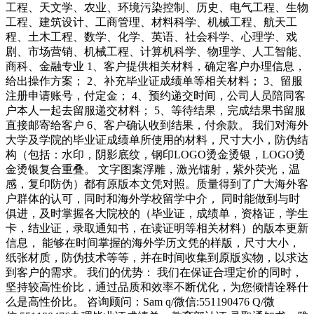
工程、天文学、农业、环境污染控制、历史、电气工程、生物
工程、建筑设计、工商管理、材料科学、机械工程、航天工
程、土木工程、数学、化学、英语、社会科学、心理学、戏
剧、市场营销、机械工程、计算机科学、物理学、人工智能、
商科、金融专业 1、客户提供相关材料，确定客户办理信息，
给出操作方案； 2、补充毕业证成绩单等相关材料； 3、留服
注册申请账号，付定金； 4、预约递交时间，公司人员陪同客
户本人一起去留服递交材料； 5、等待结果，完成结果书留服
直接邮寄给客户 6、客户确认收到结果，付余款。 我们对海外
大学及学院的毕业证成绩单所使用的材料，尺寸大小，防伪结
构（包括：水印，阴影底纹，钢印LOGO烫金烫银，LOGO烫
金烫银复合重叠。 文字图案浮雕，激光镭射，紫外荧光，温
感，复印防伪）都有原版本文凭对照。质量得到了广大海外客
户群体的认可，同时和海外学校留学中介， 同时能做到与时
俱进，及时掌握各大院校的（毕业证，成绩单，资格证，学生
卡，结业证，录取通知书，在读证明等相关材料）的版本更新
信息， 能够在时间掌握的海外学历文凭的样版，尺寸大小，
纸张材质，防伪技术等等，并在时间收集到原版实物，以求达
到客户的需求。 我们的优势： 我们在保证合理定价的同时，
坚持较高性价比，通过品质和效率不断优化，为您倾情诠释什
么是高性价比。 咨询顾问：Sam q/微信:551190476 Q/微