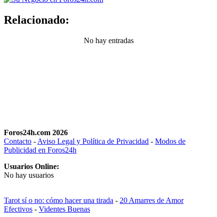
Relacionado:
No hay entradas
Foros24h.com 2026
Contacto
-
Aviso Legal y Política de Privacidad
-
Modos de
Publicidad en Foros24h
Usuarios Online:
No hay usuarios
Tarot sí o no: cómo hacer una tirada
-
20 Amarres de Amor
Efectivos
-
Videntes Buenas