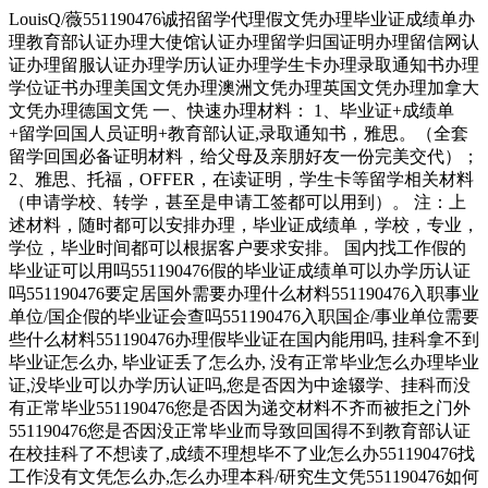
LouisQ/薇551190476诚招留学代理假文凭办理毕业证成绩单办
理教育部认证办理大使馆认证办理留学归国证明办理留信网认
证办理留服认证办理学历认证办理学生卡办理录取通知书办理
学位证书办理美国文凭办理澳洲文凭办理英国文凭办理加拿大
文凭办理德国文凭 一、快速办理材料： 1、毕业证+成绩单
+留学回国人员证明+教育部认证,录取通知书，雅思。（全套
留学回国必备证明材料，给父母及亲朋好友一份完美交代）；
2、雅思、托福，OFFER，在读证明，学生卡等留学相关材料
（申请学校、转学，甚至是申请工签都可以用到）。 注：上
述材料，随时都可以安排办理，毕业证成绩单，学校，专业，
学位，毕业时间都可以根据客户要求安排。 国内找工作假的
毕业证可以用吗551190476假的毕业证成绩单可以办学历认证
吗551190476要定居国外需要办理什么材料551190476入职事业
单位/国企假的毕业证会查吗551190476入职国企/事业单位需要
些什么材料551190476办理假毕业证在国内能用吗, 挂科拿不到
毕业证怎么办, 毕业证丢了怎么办, 没有正常毕业怎么办理毕业
证,没毕业可以办学历认证吗,您是否因为中途辍学、挂科而没
有正常毕业551190476您是否因为递交材料不齐而被拒之门外
551190476您是否因没正常毕业而导致回国得不到教育部认证
在校挂科了不想读了,成绩不理想毕不了业怎么办551190476找
工作没有文凭怎么办,怎么办理本科/研究生文凭551190476如何