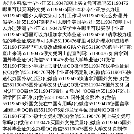
办理本科/硕士毕业证551190476网上买文凭可靠吗551190476
哪里可以买国外文凭551190476国外本科毕业证怎么办理
551190476国外大学文凭可以打工作吗551190476怎么办理 外
假毕业证551190476哪里可以制作美国毕业证551190476哪里可
以办理澳洲毕业证551190476留学生在哪里可以买假毕业证
551190476哪里可以办理加拿大毕业证551190476申请学校办理
假的毕业证成绩单可以吗551190476哪里可以办理水印成绩单
551190476哪里可以修改成绩单GPA分数551190476假毕业证能
查出来吗551190476假文凭网上能查到吗551190476 如何拿到
国外毕业证QQ微信551190476办假大学毕业证QQ微信
551190476国外毕业证去哪认证QQ微信551190476找毕业证封
皮QQ微信551190476国外毕业证外壳定制QQ微信551190476快
速代办国外毕业证QQ微信551190476快速拿到国外文凭QQ微
信551190476国外留学文凭认证QQ微信551190476国外文凭回
国认证QQ微信551190476泰国文凭办理QQ微信551190476法国
留学回国证明QQ微信551190476 国外烫金照片QQ微信
551190476外国文凭在中国有用吗QQ微信551190476德国留学
回国证明QQ微信551190476爱尔兰留学回国证明QQ微信
551190476国外硕士文凭办理QQ微信551190476 网上买文凭可
靠吗QQ微信551190476买国外文凭质量QQ微信551190476国外
本科毕业证怎么办理QQ微信551190476国外大学文凭真制作