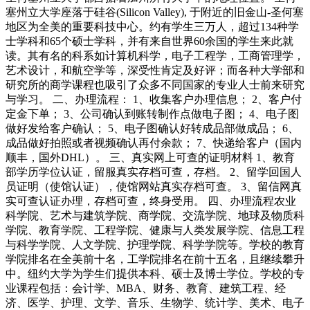
塞州立大学座落于硅谷(Silicon Valley), 于附近的旧金山-圣何塞
地区为全美的重要科技中心。约有学生三万人，超过134种学
士学科和65个硕士学科，并有来自世界60余国的学生来此就
读。其有名的科系如计算机科学，电子工程学，工商管理学，
艺术设计，和航空学等，深受性肯定及好评；而各种大学部和
研究所的商学课程也吸引了众多不同国家的专业人士前来研究
与学习。 二、办理流程： 1、收集客户办理信息； 2、客户付
定金下单； 3、公司确认到账转制作点做电子图； 4、电子图
做好发给客户确认； 5、电子图确认好转成品部做成品； 6、
成品做好拍照或者视频确认再付余款； 7、快递给客户（国内
顺丰，国外DHL）。 三、真实网上可查的证明材料 1、教育
部学历学位认证，留服真实存档可查，存档。 2、留学回国人
员证明（使馆认证），使馆网站真实存档可查。 3、留信网真
实可查认证办理，存档可查，终身受用。 四、办理流程农业
科学院、艺术与建筑学院、商学院、交流学院、地球及物质科
学院、教育学院、工程学院、健康与人类发展学院、信息工程
与科学学院、人文学院、护理学院、科学学院等。学校的教育
学院排名在全美前十名，工学院排名在前十五名，且继续攀升
中。纽约大学为学生们提供本科、硕士及博士学位。学校的专
业课程包括：会计学、MBA、财务、教育、建筑工程、经
济、医学、护理、文学、音乐、生物学、统计学、美术、电子