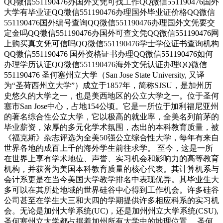
QQ微信551190476办国外文凭可找工作QQ微信551190476国外
大学有毕业证QQ微信551190476办理国外毕业证价格QQ微信
551190476国外编号查询QQ微信551190476办理国外文凭要交
定金吗QQ微信551190476办国外可查文凭QQ微信551190476网
上购买真文凭可信吗QQ微信551190476学士学位证书查询机构
QQ微信551190476 国外资格证书办理QQ微信551190476如何
办理学历认证QQ微信551190476海外文凭认证办理QQ微信
551190476 圣何塞州立大学（San Jose State University, 又译
为“圣荷西州立大学”）成立于1857年，简称SJSU，是加州历
史悠久的大学之一，也是美西地区的公立大学之一。位于圣何
塞市San Jose中心，占地154公顷。它是一所位于加利福尼亚州
的著名综合性公立大学，它以极高的就业率，全美名列前茅的
毕业薪资，浓厚的多元化学术氛围，杰出的本科教育质量，被
《福克斯》杂志评选为全美50强公立综合性大学，每年有来自
世界各地的成百上千的海外学生前往求学。 至今，这是一所
在世界上享有学术地位、声誉、实习机会和影响力的高等教育
机构，并获誉为美国本科教育质量的核心代表。其计算机系与
会计系更是在当今美国大学教学排名中表现优异。其毕业生大
多可以在其所处地域的世界硅谷中心得到工作机会。许多硅谷
公司甚至在学生大三和大四的学期提供许多相应科系的实习机
会。无论是加州大学系统(UC)，还是加州州立大学系统(CSU),
圣何塞州立大学都占据着加州所有大学中的地理位置。 圣何