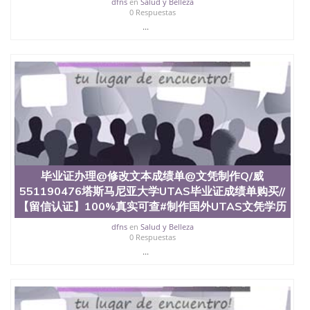
dfns
en
Salud y Belleza
西地区的公立大学之一。位于圣何塞市San Jose中
0 Respuestas
心，占地154公顷。它是一所位于加利福尼亚州的著
...
名综合性公立大学，它以极高的就业率，全美名列前
茅的毕业薪资，浓厚的多元化学术氛围，杰出的本科
教育质量，被《福克斯》杂志评选为全美50强公立综
合性大学，每年有来自世界各地的成百上千的海外学
生前往求学。 至今，这是一所在世界上享有学术地
位、声誉、实习机会和影响力的高等教育机构，并获
誉为美国本科教育质量的核心代表。其计算机系与会
计系更是在当今美国大学教学排名中表现优异。其毕
业生大多可以在其所处地域的世界硅谷中心得到工作
机会。许多硅谷公司甚至在学生大三和大四的学期提
供许多相应科系的实习机会。无论是加州大学系统
(UC)，还是加州州立大学系统(CSU), 圣何塞州立大学
毕业证办理@修改文本成绩单@文凭制作Q/威
都占据着加州所有大学中的地理位置。 圣何塞州立大
551190476塔斯马尼亚大学UTAS毕业证成绩单购买//
学座落于硅谷(Silicon Valley), 于附近的旧金山-圣何塞
【留信认证】100%真实可查#制作国外UTAS文凭学历
地区为全美的重要科技中心。约有学生三万人，超过
134种学士学科和65个硕士学科，并有来自世界60余
dfns
en
Salud y Belleza
0 Respuestas
国的学生来此就读。其有名的科系如计算机科学，电
...
子工程学，工商管理学，艺术设计，和航空学等，深
受性肯定及好评；而各种大学部和研究所的商学课程
也吸引了众多不同国家的专业人士前来研究与学习。
二、办理流程： 1、收集客户办理信息； 2、客户付
定金下单； 3、公司确认到账转制作点做电子图；