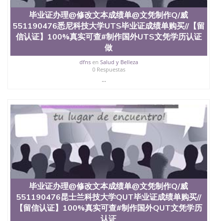
买澳洲大学毕业证成绩单假文凭学历
offieUniversityofSouthernQueensland 澳洲读书未毕
毕业证办理@修改文本成绩单@文凭制作Q/威
业找人做文凭学位qq微信551190476澳洲读CQU中央
551190476悉尼科技大学UTS毕业证成绩单购买//【留
昆士兰大学学历成绩单购买学位证书/澳洲读本科硕
信认证】100%真实可查#制作国外UTS文凭学历认证
士做文凭/购买澳洲大学毕业证成绩单假文凭学历毕
做
业证办理@修改文本成绩单@文凭制作Q/威
551190476邦德大学Bond毕业证成绩单购买//【留信
dfns
en
Salud y Belleza
认证】100%真实可查#制作国外Bond文凭学历认证做
0 Respuestas
理澳洲学位证书Bond University
...
毕业证办理@修改文本成绩单@文凭制作Q/威
551190476昆士兰科技大学QUT毕业证成绩单购买//
【留信认证】100%真实可查#制作国外QUT文凭学历
认证