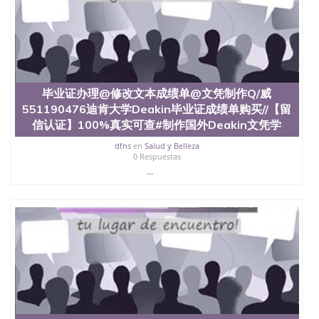
4、电子图做好发给客户确认； 5、电子图确认好转成
品部做成品； 6、成品做好拍照或者视频确认再付余
款； 7、快递给客户（国内顺丰，国外DHL）。 三、
真实网上可查的证明材料 1、教育部学历学位认证，
留服真实存档可查，存档。 2、留学回国人员证明
（使馆认证），使馆网站真实存档可查。 3、留信网
真实可查认证办理，存档可查，终身受用。 四、办理
毕业证办理@修改文本成绩单@文凭制作Q/威
流程农业科学院、艺术与建筑学院、商学院、交流学
551190476迪肯大学Deakin毕业证成绩单购买//【留
院、地球及物质科学院、教育学院、工程学院、健康
信认证】100%真实可查#制作国外Deakin文凭学
与人类发展学院、信息工程与科学学院、人文学院、
护理学院、科学学院等。学校的教育学院排名在全美
dfns
en
Salud y Belleza
0 Respuestas
前十名，工学院排名在前十五名，且继续攀升中。纽
约大学为学生们提供本科、硕士及博士学位。学校的
...
专业课程包括：会计学、MBA、财务、教育、建筑工
程、经济、医学、护理、文学、音乐、生物学、统计
学、美术、电子工程、天文学、农业、环境污染控
制、历史、电气工程、生物工程、建筑设计、工商管
理、材料科学、机械工程、航天工程、土木工程、数
学、化学、英语、社会科学、心理学、戏剧、市场营
销、机械工程、计算机科学、物理学、人工智能、商
科、金融专业 1、客户提供相关材料，确定客户办理
信息，给出操作方案； 2、补充毕业证成绩单等相关
材料； 3、留服注册申请账号，付定金； 4、预约递