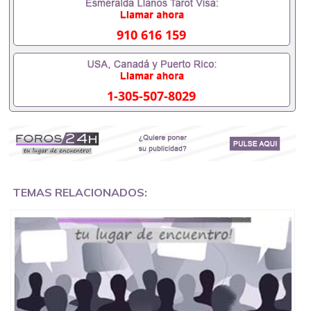
外需要办理什么材料551190476入职事业单位/国企假
的毕业证会查吗551190476入职国企/事业单位需要些
什么材料551190476办理假毕业证在国内能用吗, 挂科
910 616 159
拿不到毕业证怎么办, 毕业证丢了怎么办, 没有正常毕
业怎么办理毕业证,没毕业可以办学历认证吗,您是否
因为中途辍学、挂科而没有正常毕业551190476您是
否因为递交材料不齐而被拒之门外551190476您是否
1-305-507-8029
因没正常毕业而导致回国得不到教育部认证在校挂科
了不想读了,成绩不理想毕不了业怎么办551190476找
工作没有文凭怎么办,怎么办理本科/研究生文凭
551190476如何办理本科/硕士毕业证551190476网上
买文凭可靠吗551190476哪里可以买国外文凭
551190476国外本科毕业证怎么办理551190476国外
大学文凭可以打工作吗551190476怎么办理 外假毕业
证551190476哪里可以制作美国毕业证551190476哪
TEMAS RELACIONADOS:
里可以办理澳洲毕业证551190476留学生在哪里可以
买假毕业证551190476哪里可以办理加拿大毕业证
551190476申请学校办理假的毕业证成绩单可以吗
551190476哪里可以办理水印成绩单551190476哪里
可以修改成绩单GPA分数551190476假毕业证能查出
来吗551190476假文凭网上能查到吗551190476 如何
拿到国外毕业证QQ微信551190476办假大学毕业证
QQ微信551190476国外毕业证去哪认证QQ微信
551190476找毕业证封皮QQ微信551190476国外毕业