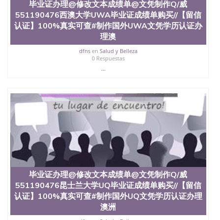
交时间，公司人员陪同客户本人一起去留服递交材
毕业证办理@修改文本成绩单@文凭制作Q/威
料； 5、等待结果，完成结果书留服直接邮寄给客户
551190476西澳大学UWA毕业证成绩单购买//【留信
6、客户确认收到结果，付余款。 我们对海外大学及
认证】100%真实可查#制作国外UWA文凭学历认证办
学院的毕业证成绩单所使用的材料，尺寸大小，防伪
理澳
结构（包括：水印，阴影底纹，钢印LOGO烫金烫
银，LOGO烫金烫银复合重叠。 文字图案浮雕，激光
dfns
en
Salud y Belleza
镭射，紫外荧光，温感，复印防伪）都有原版本文凭
0 Respuestas
对照。质量得到了广大海外客户群体的认可，同时和
...
海外学校留学中介， 同时能做到与时俱进，及时掌握
各大院校的（毕业证，成绩单，资格证，学生卡，结
业证，录取通知书，在读证明等相关材料）的版本更
新信息， 能够在时间掌握的海外学历文凭的样版，尺
寸大小，纸张材质，防伪技术等等，并在时间收集到
原版实物，以求达到客户的需求。 我们的优势： 我
们在保证合理定价的同时，坚持较高性价比，通过品
质和效率不断优化，为您倾情诠释什么是高性价比。
咨询顾问：Sam q/微信:551190476 Q/微
信:551190476办理毕业证成绩单、教育部认证,录取通
知书，雅思，留学回国证明.
毕业证办理@修改文本成绩单@文凭制作Q/威
551190476昆士兰大学UQ毕业证成绩单购买//【留信
公司专业制作、办理、仿制、成绩单文凭、改成绩、
教育部学历学位认证、毕业证、成绩单、文凭、学历
认证】100%真实可查#制作国外UQ文凭学历认证办理
文凭、假文凭假毕业证假学历书制作、假制作、办
澳洲
理、仿制学位证书、毕业证文凭、文凭毕业证、毕业