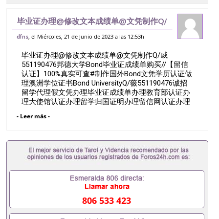
毕业证办理@修改文本成绩单@文凭制作Q/
威551190476邦德大学Bond毕业证成绩
, el Miércoles, 21 de Junio de 2023 a las 12:53h
dfns
单购买//【留信认证】100%真实可查#制作
毕业证办理@修改文本成绩单@文凭制作Q/威
国外Bond文凭学历认证做
551190476邦德大学Bond毕业证成绩单购买//【留信
认证】100%真实可查#制作国外Bond文凭学历认证做
理澳洲学位证书Bond UniversityQ/薇551190476诚招
留学代理假文凭办理毕业证成绩单办理教育部认证办
理大使馆认证办理留学归国证明办理留信网认证办理
留服认证办理学历认证办理学生卡办理录取通知书办
- Leer más -
理学位证书办理美国文凭办理澳洲文凭办理英国文凭
办理加拿大文凭办理德国文凭 一、快速办理材料：
1、毕业证+成绩单+留学回国人员证明+教育部认证,
录取通知书，雅思。（全套留学回国必备证明材料，
给父母及亲朋好友一份完美交代）； 2、雅思、托
福，OFFER，在读证明，学生卡等留学相关材料（申
请学校、转学，甚至是申请工签都可以用到）。 注：
上述材料，随时都可以安排办理，毕业证成绩单，学
校，专业，学位，毕业时间都可以根据客户要求安
806 533 423
排。 国内找工作假的毕业证可以用吗551190476假的
毕业证成绩单可以办学历认证吗551190476要定居国