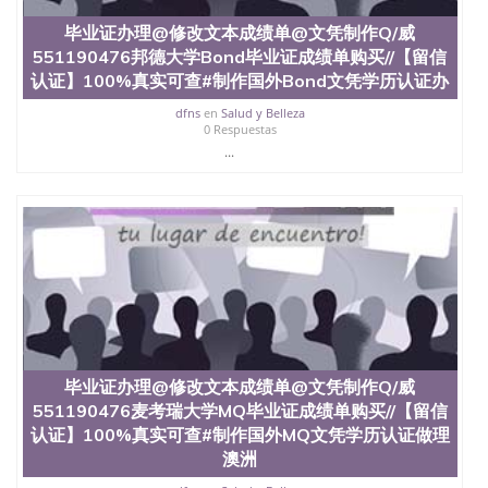
证外壳定制QQ微信551190476快速代办国外毕业证
毕业证办理@修改文本成绩单@文凭制作Q/威
QQ微信551190476快速拿到国外文凭QQ微信
551190476邦德大学Bond毕业证成绩单购买//【留信
551190476国外留学文凭认证QQ微信551190476国外
文凭回国认证QQ微信551190476泰国文凭办理QQ微
认证】100%真实可查#制作国外Bond文凭学历认证办
信551190476法国留学回国证明QQ微信551190476 国
dfns
en
Salud y Belleza
外烫金照片QQ微信551190476外国文凭在中国有用吗
0 Respuestas
QQ微信551190476德国留学回国证明QQ微信
...
551190476爱尔兰留学回国证明QQ微信551190476国
外硕士文凭办理QQ微信551190476 网上买文凭可靠
吗QQ微信551190476买国外文凭质量QQ微信
551190476国外本科毕业证怎么办理QQ微信
551190476国外大学文凭真制作QQ微信551190476办
国外文凭可找工作QQ微信551190476国外大学有毕业
证QQ微信551190476办理国外毕业证价格QQ微信
551190476国外编号查询QQ微信551190476办理国外
文凭要交定金吗QQ微信551190476办国外可查文凭
QQ微信551190476网上购买真文凭可信吗QQ微信
551190476学士学位证书查询机构QQ微信551190476
毕业证办理@修改文本成绩单@文凭制作Q/威
国外资格证书办理QQ微信551190476如何办理学历认
551190476麦考瑞大学MQ毕业证成绩单购买//【留信
证QQ微信551190476海外文凭认证办理QQ微信
551190476 圣何塞州立大学（San Jose State
认证】100%真实可查#制作国外MQ文凭学历认证做理
University, 又译为“圣荷西州立大学”）成立于1857
澳洲
年，简称SJSU，是加州历史悠久的大学之一，也是美