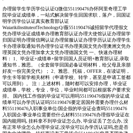
办理留学生学历学位认证Q微信551190476办怀阿里奇理工学
院毕业证成绩单，一站式解决留学生回国求职，落户，回国证
明学历学位认证真实教育部认证
WaiarikiInstituteofTechnologyQ/薇551190476诚招留学代理假文
凭办理毕业证成绩单办理教育部认证办理大使馆认证办理留学
归国证明办理留信网认证办理留服认证办理学历认证办理学生
卡办理录取通知书办理学位证书办理美国文凭办理澳洲文凭办
理英国文凭办理加拿大文凭办理德国文凭 一、快速办理材
料： 1、毕业证+成绩单+留学回国人员证明+教育部认证,录取
通知书，雅思。（全套留学回国必备证明材料，给父母及亲朋
好友一份完美交代）； 2、雅思、托福，OFFER，在读证明，
学生卡等留学相关材料（申请学校、转学，甚至是申请工签都
可以用到）。 注：上述材料，随时都可以安排办理，毕业证
成绩单，学校，专业，学位，毕业时间都可以根据客户要求安
排。 国内找工作假的毕业证可以用吗551190476假的毕业证成
绩单可以办学历认证吗551190476要定居国外需要办理什么材
料551190476入职事业单位/国企假的毕业证会查吗551190476
入职国企/事业单位需要些什么材料551190476办理假毕业证在
国内能用吗, 挂科拿不到毕业证怎么办, 毕业证丢了怎么办, 没
有正常毕业怎么办理毕业证,没毕业可以办学历认证吗,您是否