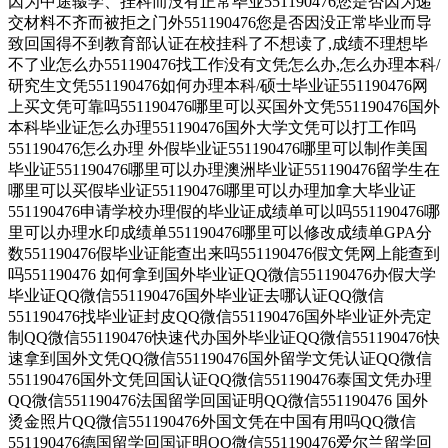
因为中途辍学、挂科而没有正常毕业551190476您是否因为递
交材料不齐而被拒之门外551190476您是否因没正常毕业而导
致回国得不到教育部认证在校挂科了不想读了,成绩不理想毕
不了业怎么办551190476找工作没有文凭怎么办,怎么办理本科/
研究生文凭551190476如何办理本科/硕士毕业证551190476网
上买文凭可靠吗551190476哪里可以买国外文凭551190476国外
本科毕业证怎么办理551190476国外大学文凭可以打工作吗
551190476怎么办理 外假毕业证551190476哪里可以制作美国
毕业证551190476哪里可以办理澳洲毕业证551190476留学生在
哪里可以买假毕业证551190476哪里可以办理加拿大毕业证
551190476申请学校办理假的毕业证成绩单可以吗551190476哪
里可以办理水印成绩单551190476哪里可以修改成绩单GPA分
数551190476假毕业证能查出来吗551190476假文凭网上能查到
吗551190476 如何拿到国外毕业证QQ微信551190476办假大学
毕业证QQ微信551190476国外毕业证去哪认证QQ微信
551190476找毕业证封皮QQ微信551190476国外毕业证外壳定
制QQ微信551190476快速代办国外毕业证QQ微信551190476快
速拿到国外文凭QQ微信551190476国外留学文凭认证QQ微信
551190476国外文凭回国认证QQ微信551190476泰国文凭办理
QQ微信551190476法国留学回国证明QQ微信551190476 国外
烫金照片QQ微信551190476外国文凭在中国有用吗QQ微信
551190476德国留学回国证明QQ微信551190476爱尔兰留学回