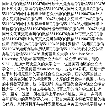
国证明QQ微信551190476国外硕士文凭办理QQ微信551190476
网上买文凭可靠吗QQ微信551190476买国外文凭质量QQ微信
551190476国外本科毕业证怎么办理QQ微信551190476国外大
学文凭真制作QQ微信551190476办国外文凭可找工作QQ微信
551190476国外大学有毕业证QQ微信551190476办理国外毕业
证价格QQ微信551190476国外编号查询QQ微信551190476办理
国外文凭要交定金吗QQ微信551190476办国外可查文凭QQ微
信551190476网上购买真文凭可信吗QQ微信551190476学士学
位证书查询机构QQ微信551190476 国外资格证书办理QQ微信
551190476如何办理学历认证QQ微信551190476海外文凭认证
办理QQ微信551190476 圣何塞州立大学（San Jose State
University, 又译为“圣荷西州立大学”）成立于1857年，简称
SJSU，是加州历史悠久的大学之一，也是美西地区的公立大
学之一。位于圣何塞市San Jose中心，占地154公顷。它是一所
位于加利福尼亚州的著名综合性公立大学，它以极高的就业
率，全美名列前茅的毕业薪资，浓厚的多元化学术氛围，杰出
的本科教育质量，被《福克斯》杂志评选为全美50强公立综合
性大学，每年有来自世界各地的成百上千的海外学生前往求
学。 至今，这是一所在世界上享有学术地位、声誉、实习机
会和影响力的高等教育机构，并获誉为美国本科教育质量的核
心代表。其计算机系与会计系更是在当今美国大学教学排名中