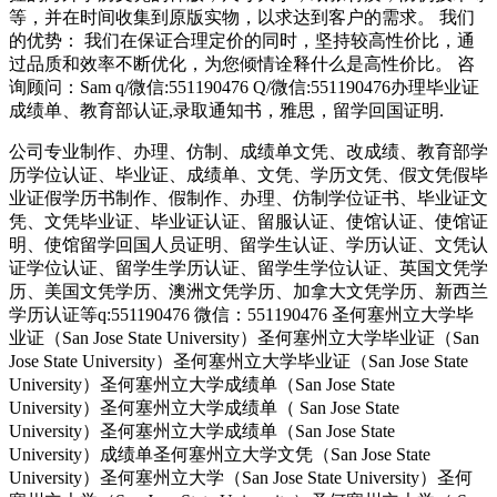
等，并在时间收集到原版实物，以求达到客户的需求。 我们
的优势： 我们在保证合理定价的同时，坚持较高性价比，通
过品质和效率不断优化，为您倾情诠释什么是高性价比。 咨
询顾问：Sam q/微信:551190476 Q/微信:551190476办理毕业证
成绩单、教育部认证,录取通知书，雅思，留学回国证明.
公司专业制作、办理、仿制、成绩单文凭、改成绩、教育部学
历学位认证、毕业证、成绩单、文凭、学历文凭、假文凭假毕
业证假学历书制作、假制作、办理、仿制学位证书、毕业证文
凭、文凭毕业证、毕业证认证、留服认证、使馆认证、使馆证
明、使馆留学回国人员证明、留学生认证、学历认证、文凭认
证学位认证、留学生学历认证、留学生学位认证、英国文凭学
历、美国文凭学历、澳洲文凭学历、加拿大文凭学历、新西兰
学历认证等q:551190476 微信：551190476 圣何塞州立大学毕
业证（San Jose State University）圣何塞州立大学毕业证（San
Jose State University）圣何塞州立大学毕业证（San Jose State
University）圣何塞州立大学成绩单（San Jose State
University）圣何塞州立大学成绩单（ San Jose State
University）圣何塞州立大学成绩单（San Jose State
University）成绩单圣何塞州立大学文凭（San Jose State
University）圣何塞州立大学（San Jose State University）圣何