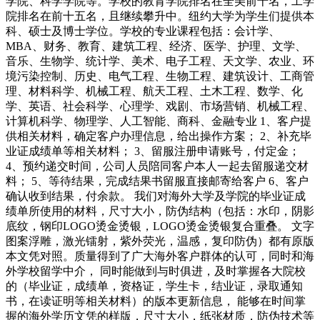
学院、科学学院等。学校的教育学院排名在全美前十名，工学
院排名在前十五名，且继续攀升中。纽约大学为学生们提供本
科、硕士及博士学位。学校的专业课程包括：会计学、
MBA、财务、教育、建筑工程、经济、医学、护理、文学、
音乐、生物学、统计学、美术、电子工程、天文学、农业、环
境污染控制、历史、电气工程、生物工程、建筑设计、工商管
理、材料科学、机械工程、航天工程、土木工程、数学、化
学、英语、社会科学、心理学、戏剧、市场营销、机械工程、
计算机科学、物理学、人工智能、商科、金融专业 1、客户提
供相关材料，确定客户办理信息，给出操作方案； 2、补充毕
业证成绩单等相关材料； 3、留服注册申请账号，付定金；
4、预约递交时间，公司人员陪同客户本人一起去留服递交材
料； 5、等待结果，完成结果书留服直接邮寄给客户 6、客户
确认收到结果，付余款。 我们对海外大学及学院的毕业证成
绩单所使用的材料，尺寸大小，防伪结构（包括：水印，阴影
底纹，钢印LOGO烫金烫银，LOGO烫金烫银复合重叠。 文字
图案浮雕，激光镭射，紫外荧光，温感，复印防伪）都有原版
本文凭对照。质量得到了广大海外客户群体的认可，同时和海
外学校留学中介， 同时能做到与时俱进，及时掌握各大院校
的（毕业证，成绩单，资格证，学生卡，结业证，录取通知
书，在读证明等相关材料）的版本更新信息， 能够在时间掌
握的海外学历文凭的样版，尺寸大小，纸张材质，防伪技术等