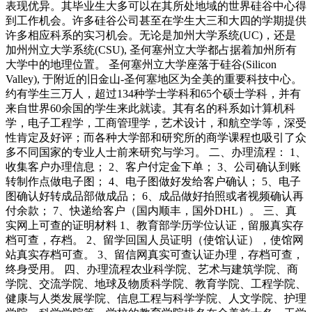
表现优异。其毕业生大多可以在其所处地域的世界硅谷中心得
到工作机会。许多硅谷公司甚至在学生大三和大四的学期提供
许多相应科系的实习机会。无论是加州大学系统(UC)，还是
加州州立大学系统(CSU), 圣何塞州立大学都占据着加州所有
大学中的地理位置。 圣何塞州立大学座落于硅谷(Silicon
Valley), 于附近的旧金山-圣何塞地区为全美的重要科技中心。
约有学生三万人，超过134种学士学科和65个硕士学科，并有
来自世界60余国的学生来此就读。其有名的科系如计算机科
学，电子工程学，工商管理学，艺术设计，和航空学等，深受
性肯定及好评；而各种大学部和研究所的商学课程也吸引了众
多不同国家的专业人士前来研究与学习。 二、办理流程： 1、
收集客户办理信息； 2、客户付定金下单； 3、公司确认到账
转制作点做电子图； 4、电子图做好发给客户确认； 5、电子
图确认好转成品部做成品； 6、成品做好拍照或者视频确认再
付余款； 7、快递给客户（国内顺丰，国外DHL）。 三、真
实网上可查的证明材料 1、教育部学历学位认证，留服真实存
档可查，存档。 2、留学回国人员证明（使馆认证），使馆网
站真实存档可查。 3、留信网真实可查认证办理，存档可查，
终身受用。 四、办理流程农业科学院、艺术与建筑学院、商
学院、交流学院、地球及物质科学院、教育学院、工程学院、
健康与人类发展学院、信息工程与科学学院、人文学院、护理