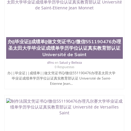
外烫金照片QQ微信551190476外国文凭在中国有用吗
QQ微信551190476德国留学回国证明QQ微信
551190476爱尔兰留学回国证明QQ微信551190476国
外硕士文凭办理QQ微信551190476 网上买文凭可靠
吗QQ微信551190476买国外文凭质量QQ微信
551190476国外本科毕业证怎么办理QQ微信
551190476国外大学文凭真制作QQ微信551190476办
办||毕业证||成绩单||做文凭证书Q/微信551190476办理
国外文凭可找工作QQ微信551190476国外大学有毕业
圣太田大学毕业证成绩单学历学位认证真实教育部认证
证QQ微信551190476办理国外毕业证价格QQ微信
Université de Saint
551190476国外编号查询QQ微信551190476办理国外
文凭要交定金吗QQ微信551190476办国外可查文凭
dfns
en
Salud y Belleza
QQ微信551190476网上购买真文凭可信吗QQ微信
0 Respuestas
551190476学士学位证书查询机构QQ微信551190476
办||毕业证||成绩单||做文凭证书Q/微信551190476办理圣太田大学
国外资格证书办理QQ微信551190476如何办理学历认
毕业证成绩单学历学位认证真实教育部认证 Université de Saint-
证QQ微信551190476海外文凭认证办理QQ微信
Etienne Jean...
551190476 圣何塞州立大学（San Jose State
University, 又译为“圣荷西州立大学”）成立于1857
年，简称SJSU，是加州历史悠久的大学之一，也是美
西地区的公立大学之一。位于圣何塞市San Jose中
心，占地154公顷。它是一所位于加利福尼亚州的著
名综合性公立大学，它以极高的就业率，全美名列前
茅的毕业薪资，浓厚的多元化学术氛围，杰出的本科
教育质量，被《福克斯》杂志评选为全美50强公立综