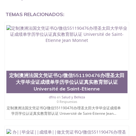
办学历认证吗,您是否因为中途辍学、挂科而没有正常
毕业551190476您是否因为递交材料不齐而被拒之门
TEMAS RELACIONADOS:
外551190476您是否因没正常毕业而导致回国得不到
教育部认证在校挂科了不想读了,成绩不理想毕不了业
怎么办551190476找工作没有文凭怎么办,怎么办理本
科/研究生文凭551190476如何办理本科/硕士毕业证
551190476网上买文凭可靠吗551190476哪里可以买
国外文凭551190476国外本科毕业证怎么办理
551190476国外大学文凭可以打工作吗551190476怎
么办理 外假毕业证551190476哪里可以制作美国毕业
证551190476哪里可以办理澳洲毕业证551190476留
学生在哪里可以买假毕业证551190476哪里可以办理
加拿大毕业证551190476申请学校办理假的毕业证成
定制澳洲法国文凭证书Q/微信551190476办理圣太田
绩单可以吗551190476哪里可以办理水印成绩单
大学毕业证成绩单学历学位认证真实教育部认证
551190476哪里可以修改成绩单GPA分数551190476
Université de Saint-Etienne
假毕业证能查出来吗551190476假文凭网上能查到吗
551190476 如何拿到国外毕业证QQ微信551190476办
dfns
en
Salud y Belleza
假大学毕业证QQ微信551190476国外毕业证去哪认证
0 Respuestas
QQ微信551190476找毕业证封皮QQ微信551190476国
定制澳洲法国文凭证书Q/微信551190476办理圣太田大学毕业证成绩单
外毕业证外壳定制QQ微信551190476快速代办国外毕
学历学位认证真实教育部认证 Université de Saint-Etienne Jean...
业证QQ微信551190476快速拿到国外文凭QQ微信
551190476国外留学文凭认证QQ微信551190476国外
文凭回国认证QQ微信551190476泰国文凭办理QQ微
信551190476法国留学回国证明QQ微信551190476 国