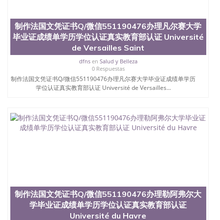
合性大学，每年有来自世界各地的成百上千的海外学
生前往求学。 至今，这是一所在世界上享有学术地
位、声誉、实习机会和影响力的高等教育机构，并获
制作法国文凭证书Q/微信551190476办理凡尔赛大学
誉为美国本科教育质量的核心代表。其计算机系与会
毕业证成绩单学历学位认证真实教育部认证 Université
计系更是在当今美国大学教学排名中表现优异。其毕
de Versailles Saint
业生大多可以在其所处地域的世界硅谷中心得到工作
机会。许多硅谷公司甚至在学生大三和大四的学期提
dfns
en
Salud y Belleza
供许多相应科系的实习机会。无论是加州大学系统
0 Respuestas
(UC)，还是加州州立大学系统(CSU), 圣何塞州立大学
制作法国文凭证书Q/微信551190476办理凡尔赛大学毕业证成绩单学历
都占据着加州所有大学中的地理位置。 圣何塞州立大
学位认证真实教育部认证 Université de Versailles...
学座落于硅谷(Silicon Valley), 于附近的旧金山-圣何塞
地区为全美的重要科技中心。约有学生三万人，超过
134种学士学科和65个硕士学科，并有来自世界60余
国的学生来此就读。其有名的科系如计算机科学，电
子工程学，工商管理学，艺术设计，和航空学等，深
受性肯定及好评；而各种大学部和研究所的商学课程
也吸引了众多不同国家的专业人士前来研究与学习。
二、办理流程： 1、收集客户办理信息； 2、客户付
定金下单； 3、公司确认到账转制作点做电子图；
4、电子图做好发给客户确认； 5、电子图确认好转成
品部做成品； 6、成品做好拍照或者视频确认再付余
制作法国文凭证书Q/微信551190476办理勒阿弗尔大
款； 7、快递给客户（国内顺丰，国外DHL）。 三、
学毕业证成绩单学历学位认证真实教育部认证
真实网上可查的证明材料 1、教育部学历学位认证，
Université du Havre
留服真实存档可查，存档。 2、留学回国人员证明