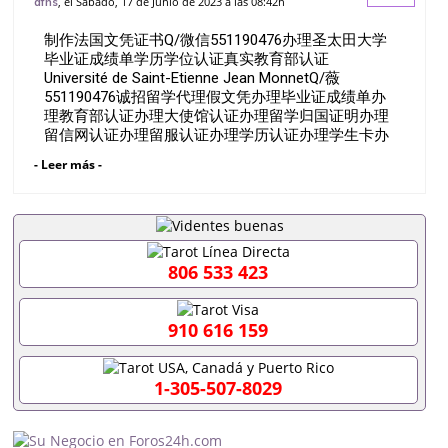
, el Sábado, 17 de Junio de 2023 a las 08:42h
dfns
教育部认证 Université de Saint-Etienne
制作法国文凭证书Q/微信551190476办理圣太田大学
J
毕业证成绩单学历学位认证真实教育部认证
Université de Saint-Etienne Jean MonnetQ/薇
551190476诚招留学代理假文凭办理毕业证成绩单办
理教育部认证办理大使馆认证办理留学归国证明办理
留信网认证办理留服认证办理学历认证办理学生卡办
理录取通知书办理学位证书办理美国文凭办理澳洲文
- Leer más -
凭办理英国文凭办理加拿大文凭办理德国文凭 一、快
速办理材料： 1、毕业证+成绩单+留学回国人员证明
+教育部认证,录取通知书，雅思。（全套留学回国必
备证明材料，给父母及亲朋好友一份完美交代）；
2、雅思、托福，OFFER，在读证明，学生卡等留学
相关材料（申请学校、转学，甚至是申请工签都可以
806 533 423
用到）。 注：上述材料，随时都可以安排办理，毕业
证成绩单，学校，专业，学位，毕业时间都可以根据
客户要求安排。 国内找工作假的毕业证可以用吗
910 616 159
551190476假的毕业证成绩单可以办学历认证吗
551190476要定居国外需要办理什么材料551190476
入职事业单位/国企假的毕业证会查吗551190476入职
1-305-507-8029
国企/事业单位需要些什么材料551190476办理假毕业
证在国内能用吗, 挂科拿不到毕业证怎么办, 毕业证丢
了怎么办, 没有正常毕业怎么办理毕业证,没毕业可以