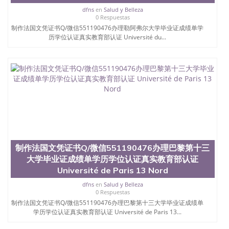
（使馆认证），使馆网站真实存档可查。 3、留信网
dfns
en
Salud y Belleza
真实可查认证办理，存档可查，终身受用。 四、办理
0 Respuestas
流程农业科学院、艺术与建筑学院、商学院、交流学
制作法国文凭证书Q/微信551190476办理勒阿弗尔大学毕业证成绩单学
院、地球及物质科学院、教育学院、工程学院、健康
历学位认证真实教育部认证 Université du...
与人类发展学院、信息工程与科学学院、人文学院、
护理学院、科学学院等。学校的教育学院排名在全美
前十名，工学院排名在前十五名，且继续攀升中。纽
约大学为学生们提供本科、硕士及博士学位。学校的
专业课程包括：会计学、MBA、财务、教育、建筑工
程、经济、医学、护理、文学、音乐、生物学、统计
学、美术、电子工程、天文学、农业、环境污染控
制、历史、电气工程、生物工程、建筑设计、工商管
理、材料科学、机械工程、航天工程、土木工程、数
学、化学、英语、社会科学、心理学、戏剧、市场营
销、机械工程、计算机科学、物理学、人工智能、商
制作法国文凭证书Q/微信551190476办理巴黎第十三
科、金融专业 1、客户提供相关材料，确定客户办理
大学毕业证成绩单学历学位认证真实教育部认证
信息，给出操作方案； 2、补充毕业证成绩单等相关
Université de Paris 13 Nord
材料； 3、留服注册申请账号，付定金； 4、预约递
交时间，公司人员陪同客户本人一起去留服递交材
dfns
en
Salud y Belleza
料； 5、等待结果，完成结果书留服直接邮寄给客户
0 Respuestas
6、客户确认收到结果，付余款。 我们对海外大学及
制作法国文凭证书Q/微信551190476办理巴黎第十三大学毕业证成绩单
学院的毕业证成绩单所使用的材料，尺寸大小，防伪
学历学位认证真实教育部认证 Université de Paris 13...
结构（包括：水印，阴影底纹，钢印LOGO烫金烫