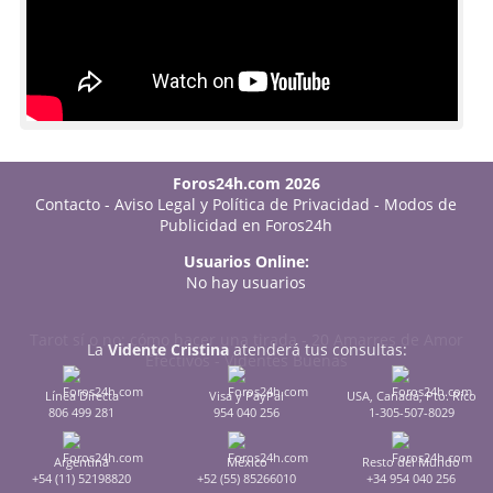
Foros24h.com 2026
Contacto
-
Aviso Legal y Política de Privacidad
-
Modos de
Publicidad en Foros24h
Usuarios Online:
No hay usuarios
Tarot sí o no: cómo hacer una tirada
-
20 Amarres de Amor
La
Vidente Cristina
atenderá tus consultas:
Efectivos
-
Videntes Buenas
Línea Directa
Visa y PayPal
USA, Canadá, Pto. Rico
806 499 281
954 040 256
1-305-507-8029
Argentina
México
Resto del Mundo
+54 (11) 52198820
+52 (55) 85266010
+34 954 040 256