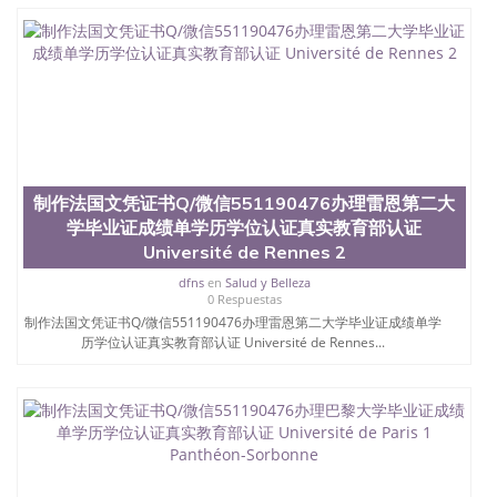
银，LOGO烫金烫银复合重叠。 文字图案浮雕，激光
镭射，紫外荧光，温感，复印防伪）都有原版本文凭
对照。质量得到了广大海外客户群体的认可，同时和
海外学校留学中介， 同时能做到与时俱进，及时掌握
各大院校的（毕业证，成绩单，资格证，学生卡，结
业证，录取通知书，在读证明等相关材料）的版本更
新信息， 能够在时间掌握的海外学历文凭的样版，尺
寸大小，纸张材质，防伪技术等等，并在时间收集到
原版实物，以求达到客户的需求。 我们的优势： 我
们在保证合理定价的同时，坚持较高性价比，通过品
制作法国文凭证书Q/微信551190476办理雷恩第二大
质和效率不断优化，为您倾情诠释什么是高性价比。
学毕业证成绩单学历学位认证真实教育部认证
咨询顾问：Sam q/微信:551190476 Q/微
Université de Rennes 2
信:551190476办理毕业证成绩单、教育部认证,录取通
知书，雅思，留学回国证明.
dfns
en
Salud y Belleza
0 Respuestas
公司专业制作、办理、仿制、成绩单文凭、改成绩、
制作法国文凭证书Q/微信551190476办理雷恩第二大学毕业证成绩单学
教育部学历学位认证、毕业证、成绩单、文凭、学历
历学位认证真实教育部认证 Université de Rennes...
文凭、假文凭假毕业证假学历书制作、假制作、办
理、仿制学位证书、毕业证文凭、文凭毕业证、毕业
证认证、留服认证、使馆认证、使馆证明、使馆留学
回国人员证明、留学生认证、学历认证、文凭认证学
位认证、留学生学历认证、留学生学位认证、英国文
凭学历、美国文凭学历、澳洲文凭学历、加拿大文凭
学历、新西兰学历认证等q:551190476 微信：