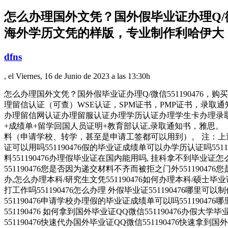
怎么办理国外文凭？国外假毕业证办理Q/微
海外学历文凭的样版，专业制作利哈伊大
dfns
, el Viernes, 16 de Junio de 2023 a las 13:30h
怎么办理国外文凭？国外假毕业证办理Q/微信55119047
理留信认证（可查）WSE认证，SPM证书，PMP证书，录取通知书办
办理留信网认证办理留服认证办理学历认证办理学生卡办理录取
+成绩单+留学回国人员证明+教育部认证,录取通知书，雅思。
料（申请学校、转学，甚至是申请工签都可以用到）。 注：上
证可以用吗551190476假的毕业证成绩单可以办学历认证吗5511
料551190476办理假毕业证在国内能用吗, 挂科拿不到毕业
551190476您是否因为递交材料不齐而被拒之门外551190
办,怎么办理本科/研究生文凭551190476如何办理本科/硕士毕业证
打工作吗551190476怎么办理 外假毕业证551190476哪里可
551190476申请学校办理假的毕业证成绩单可以吗551190476
551190476 如何拿到国外毕业证QQ微信551190476办假大学
551190476快速代办国外毕业证QQ微信551190476快速拿到国