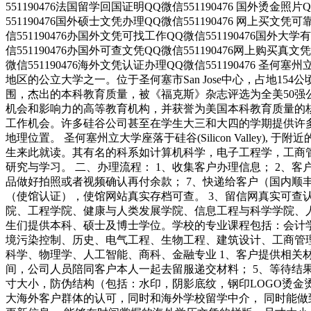
551190476法国留学回国证明QQ微信551190476 国外烫金照
551190476国外硕士文凭办理QQ微信551190476 网上买文凭
信551190476办国外文凭可找工作QQ微信551190476国外大
信551190476办国外可查文凭QQ微信551190476网上购买真文
微信551190476海外文凭认证办理QQ微信551190476 圣何塞州立
地区的公立大学之一。位于圣何塞市San Jose中心，占地
围，杰出的本科教育质量，被《福克斯》杂志评选为全美50强
机会和影响力的高等教育机构，并获誉为美国本科教育质量的
工作机会。许多硅谷公司甚至在学生大三和大四的学期提供许多相
地理位置。 圣何塞州立大学座落于硅谷(Silicon Valle
生来此就读。其有名的科系如计算机科学，电子工程学，工商
研究与学习。 二、办理流程： 1、收集客户办理信息； 2、客
品做好拍照或者视频确认再付余款； 7、快递给客户（国内顺丰
（使馆认证），使馆网站真实存档可查。 3、留信网真实可查
院、工程学院、健康与人类发展学院、信息工程与科学学院、
生们提供本科、硕士及博士学位。学校的专业课程包括：会计
境污染控制、历史、电气工程、生物工程、建筑设计、工商管
科学、物理学、人工智能、商科、金融专业 1、客户提供相关材
间，公司人员陪同客户本人一起去留服递交材料； 5、等待结
寸大小，防伪结构（包括：水印，阴影底纹，钢印LOGO烫金
大海外客户群体的认可，同时和海外学校留学中介， 同时能