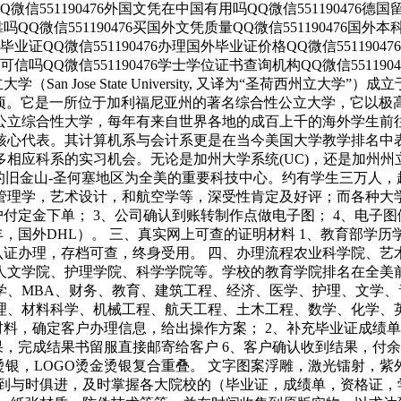
片QQ微信551190476外国文凭在中国有用吗QQ微信551190476
可靠吗QQ微信551190476买国外文凭质量QQ微信551190476
学有毕业证QQ微信551190476办理国外毕业证价格QQ微信551190
凭可信吗QQ微信551190476学士学位证书查询机构QQ微信55119
大学（San Jose State University, 又译为“圣荷西州
154公顷。它是一所位于加利福尼亚州的著名综合性公立大学，它
公立综合性大学，每年有来自世界各地的成百上千的海外学生前
核心代表。其计算机系与会计系更是在当今美国大学教学排名中
应科系的实习机会。无论是加州大学系统(UC)，还是加州州立大
y), 于附近的旧金山-圣何塞地区为全美的重要科技中心。约有学生三万
管理学，艺术设计，和航空学等，深受性肯定及好评；而各种大
户付定金下单； 3、公司确认到账转制作点做电子图； 4、电子图
，国外DHL）。 三、真实网上可查的证明材料 1、教育部学历
认证办理，存档可查，终身受用。 四、办理流程农业科学院、
人文学院、护理学院、科学学院等。学校的教育学院排名在全美
学、MBA、财务、教育、建筑工程、经济、医学、护理、文学
理、材料科学、机械工程、航天工程、土木工程、数学、化学、
料，确定客户办理信息，给出操作方案； 2、补充毕业证成绩单
果，完成结果书留服直接邮寄给客户 6、客户确认收到结果，付
烫银，LOGO烫金烫银复合重叠。 文字图案浮雕，激光镭射，
做到与时俱进，及时掌握各大院校的（毕业证，成绩单，资格证，