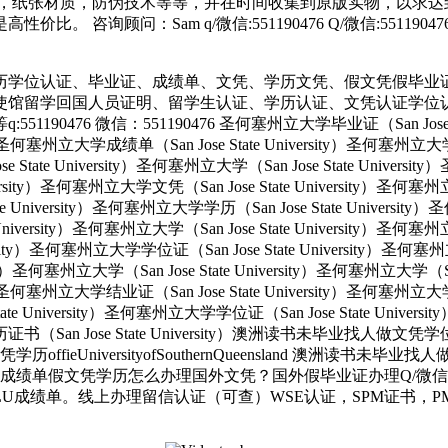
，纸张材质，防伪技术等等，并在时间收集到原版实物，以求达到
 咨询顾问：Sam q/微信:551190476 Q/微信:551
历学位认证、毕业证、成绩单、文凭、学历文凭、假文凭假毕业
使馆留学回国人员证明、留学生认证、学历认证、文凭认证学位
 微信：551190476 圣何塞州立大学毕业证（San Jose State 
ity）圣何塞州立大学成绩单（San Jose State University）圣何塞州立
e State University）圣何塞州立大学（San Jose State Univers
e University）圣何塞州立大学文凭（San Jose State University
tate University）圣何塞州立大学学历（San Jose State Univers
e University）圣何塞州立大学（San Jose State University）圣何塞
versity）圣何塞州立大学学位证（San Jose State University）圣何
ersity）圣何塞州立大学（San Jose State University）圣何塞州立大学（S
ity）圣何塞州立大学结业证（San Jose State University）圣何塞州立
State University）圣何塞州立大学学位证（San Jose State Unive
大学学历证书（San Jose State University）澳洲读书未毕业找
UniversityofSouthernQueensland 澳洲读书未毕
成绩单假文凭学历怎么办理国外文凭？国外假毕业证办理Q/微信55
。线上办理留信认证（可查）WSE认证，SPM证书，PMP证书，录