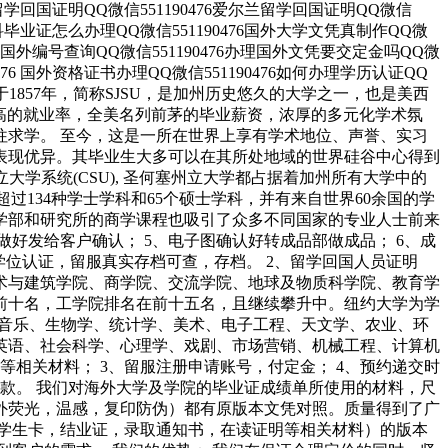
德国留学回国证明QQ微信551190476爱尔兰留学回国证明QQ微信
国外本科毕业证怎么办理QQ微信551190476国外大学文凭真制作QQ微
476国外编号查询QQ微信551190476办理国外文凭要交定金吗QQ微
0476 国外资格证书办理QQ微信551190476如何办理学历认证QQ
立大学”）成立于1857年，简称SJSU，是加州历史悠久的大学之一，也是美西
以极高的就业率，全美名列前茅的毕业薪资，浓厚的多元化学术氛
往求学。 至今，这是一所在世界上享有学术地位、声誉、实习
表现优异。其毕业生大多可以在其所处地域的世界硅谷中心得到
学系统(CSU), 圣何塞州立大学都占据着加州所有大学中的
人，超过134种学士学科和65个硕士学科，并有来自世界60余国的学
学部和研究所的商学课程也吸引了众多不同国家的专业人士前来
做好发给客户确认； 5、电子图确认好转成品部做成品； 6、成
学位认证，留服真实存档可查，存档。 2、留学回国人员证明
艺术与建筑学院、商学院、交流学院、地球及物质科学院、教育学
前十名，工学院排名在前十五名，且继续攀升中。纽约大学为学
、音乐、生物学、统计学、美术、电子工程、天文学、农业、环
英语、社会科学、心理学、戏剧、市场营销、机械工程、计算机
等相关材料； 3、留服注册申请账号，付定金； 4、预约递交时
余款。 我们对海外大学及学院的毕业证成绩单所使用的材料，尺
紫外荧光，温感，复印防伪）都有原版本文凭对照。质量得到了广
学生卡，结业证，录取通知书，在读证明等相关材料）的版本