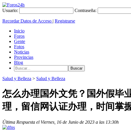
Usuario:
Contraseña:
Recordar Datos de Acceso
|
Registrarse
Inicio
Foros
Gente
Fotos
Noticias
Provincias
Blog
Salud y Belleza
>
Salud y Belleza
怎么办理国外文凭？国外假毕业证
理，留信网认证办理，时间掌
Última Respuesta el Viernes, 16 de Junio de 2023 a las 13:30h