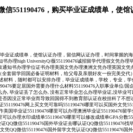
信551190476，购买毕业证成绩单，
6，购买毕业证成绩单，使馆认证办理，留信网认证办理，时间掌握
理high UniversityQ/薇551190476诚招留学代理
通知书办理学位证书办理美国文凭办理澳洲文凭办理英国文凭办
（全套留学回国必备证明材料，给父母及亲朋好友一份完美交代）
述材料，随时都可以安排办理，毕业证成绩单，学校，专业，学
90476要定居国外需要办理什么材料551190476入职事业单位/
证怎么办, 毕业证丢了怎么办, 没有正常毕业怎么办理毕业证,没
476您是否因没正常毕业而导致回国得不到教育部认证在校挂科了不想读
551190476网上买文凭可靠吗551190476哪里可以买国外文凭55
以制作美国毕业证551190476哪里可以办理澳洲毕业证55119047
哪里可以办理水印成绩单551190476哪里可以修改成绩单GPA分数55
毕业证QQ微信551190476国外毕业证去哪认证QQ微信55119047
外文凭QQ微信551190476国外留学文凭认证QQ微信551190476