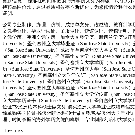
更新信息， 能够在时间掌握的海外学历文凭的样版，尺寸大小
持较高性价比，通过品质和效率不断优化，为您倾情诠释什么是高性价比。
证明.
公司专业制作、办理、仿制、成绩单文凭、改成绩、教育部学
文凭毕业证、毕业证认证、留服认证、使馆认证、使馆证明、
文凭学历、澳洲文凭学历、加拿大文凭学历、新西兰学历认证等q:551190476
University）圣何塞州立大学毕业证（San Jose State Univers
（San Jose State University）成绩单圣何塞州立大学文凭（San Jos
San Jose State University）圣何塞州立大学（San Jose Stat
（San Jose State University）圣何塞州立大学学历（ San Jose S
历（San Jose State University）圣何塞州立大学（San Jose Stat
State University）圣何塞州立大学学位证（San Jose State Uni
Jose State University）圣何塞州立大学（San Jose State Univ
University）圣何塞州立大学学位证（San Jose State Univers
（San Jose State University）圣何塞州立大学学位证（San Jose 
立大学学历证书（San Jose State University）圣何塞州立
位证书/澳洲读本科硕士做文凭/购买澳洲大学毕业证成绩单假文凭学历offie
绩单购买学位证书/澳洲读本科硕士做文凭/购买澳洲大学毕业证
理，时间掌握的海外学历文凭的样版，专业制作利哈伊大学办LU成绩单
- Leer más -