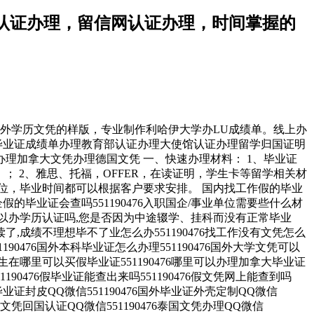
使馆认证办理，留信网认证办理，时间掌握的
的海外学历文凭的样版，专业制作利哈伊大学办LU成绩单。线上办
假文凭办理毕业证成绩单办理教育部认证办理大使馆认证办理留学归国证明
理加拿大文凭办理德国文凭 一、快速办理材料： 1、毕业证
； 2、雅思、托福，OFFER，在读证明，学生卡等留学相关材
位，毕业时间都可以根据客户要求安排。 国内找工作假的毕业
国企假的毕业证会查吗551190476入职国企/事业单位需要些什么材
毕业可以办学历认证吗,您是否因为中途辍学、挂科而没有正常毕业
了,成绩不理想毕不了业怎么办551190476找工作没有文凭怎么
1190476国外本科毕业证怎么办理551190476国外大学文凭可以
6留学生在哪里可以买假毕业证551190476哪里可以办理加拿大毕业证
1190476假毕业证能查出来吗551190476假文凭网上能查到吗
6找毕业证封皮QQ微信551190476国外毕业证外壳定制QQ微信
国外文凭回国认证QQ微信551190476泰国文凭办理QQ微信