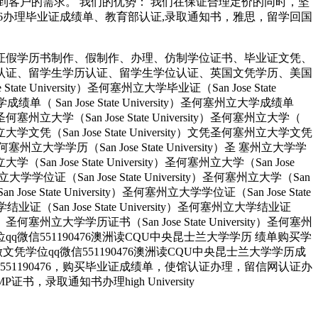
客户的需求。 我们的优势： 我们在保证合理定价的同时，坚
190476办理毕业证成绩单、教育部认证,录取通知书，雅思，留学回国
证假学历书制作、假制作、办理、仿制学位证书、毕业证文凭、
认证、留学生学历认证、留学生学位认证、英国文凭学历、美国
University）圣何塞州立大学毕业证（San Jose State
大学成绩单（ San Jose State University）圣何塞州立大学成绩单
ity）圣何塞州立大学（San Jose State University）圣何塞州立大学（
）圣何塞州立大学文凭（San Jose State University）文凭圣何塞州立大学文凭
ity）圣何塞州立大学学历（San Jose State University）圣 塞州立大学学
州立大学（San Jose State University）圣何塞州立大学（San Jose
塞州立大学学位证（San Jose State University）圣何塞州立大学（San
an Jose State University）圣何塞州立大学学位证（San Jose State
大学结业证（San Jose State University）圣何塞州立大学结业证
rsity）圣何塞州立大学学历证书（San Jose State University）圣何塞州
人做文凭学位qq微信551190476澳洲读CQU中央昆士兰大学学历 绩单购买学
业找人做文凭学位qq微信551190476澳洲读CQU中央昆士兰大学学历成
1190476，购买毕业证成绩单，使馆认证办理，留信网认证办
取通知书办理high University