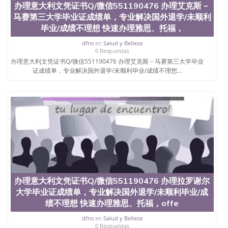
办理意大利文凭证书Q/微信551190476 办理艾克斯－
证外壳定制QQ微信551190476快速代办国外毕业证
马赛第三大学毕业证成绩单，专业解决国外退学/未顺利
QQ微信551190476快速拿到国外文凭QQ微信
551190476国外留学文凭认证QQ微信551190476国外
毕业/成绩不理想 快速办理雅思、托福，
文凭回国认证QQ微信551190476泰国文凭办理QQ微
dfns
en
Salud y Belleza
信551190476法国留学回国证明QQ微信551190476 国
0 Respuestas
外烫金照片QQ微信551190476外国文凭在中国有用吗
办理意大利文凭证书Q/微信551190476 办理艾克斯－马赛第三大学毕业
QQ微信551190476德国留学回国证明QQ微信
证成绩单，专业解决国外退学/未顺利毕业/成绩不理想...
551190476爱尔兰留学回国证明QQ微信551190476国
外硕士文凭办理QQ微信551190476 网上买文凭可靠
吗QQ微信551190476买国外文凭质量QQ微信
551190476国外本科毕业证怎么办理QQ微信
551190476国外大学文凭真制作QQ微信551190476办
国外文凭可找工作QQ微信551190476国外大学有毕业
证QQ微信551190476办理国外毕业证价格QQ微信
551190476国外编号查询QQ微信551190476办理国外
文凭要交定金吗QQ微信551190476办国外可查文凭
QQ微信551190476网上购买真文凭可信吗QQ微信
551190476学士学位证书查询机构QQ微信551190476
办理意大利文凭证书Q/微信551190476 办理拉罗谢尔
国外资格证书办理QQ微信551190476如何办理学历认
大学毕业证成绩单，专业解决国外退学/未顺利毕业/成
证QQ微信551190476海外文凭认证办理QQ微信
551190476 圣何塞州立大学（San Jose State
绩不理想 快速办理雅思、托福，offe
University, 又译为“圣荷西州立大学”）成立于1857
dfns
en
Salud y Belleza
年，简称SJSU，是加州历史悠久的大学之一，也是美
0 Respuestas