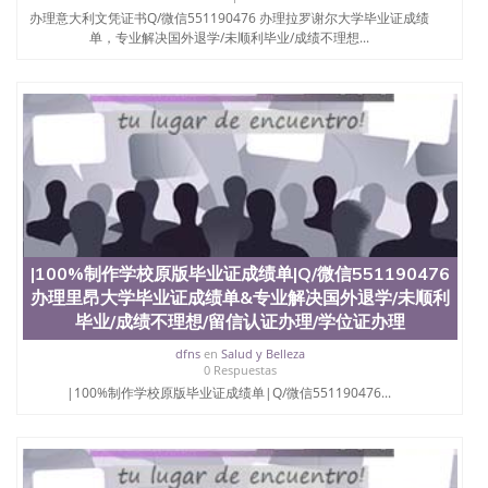
西地区的公立大学之一。位于圣何塞市San Jose中
办理意大利文凭证书Q/微信551190476 办理拉罗谢尔大学毕业证成绩
心，占地154公顷。它是一所位于加利福尼亚州的著
单，专业解决国外退学/未顺利毕业/成绩不理想...
名综合性公立大学，它以极高的就业率，全美名列前
茅的毕业薪资，浓厚的多元化学术氛围，杰出的本科
教育质量，被《福克斯》杂志评选为全美50强公立综
合性大学，每年有来自世界各地的成百上千的海外学
生前往求学。 至今，这是一所在世界上享有学术地
位、声誉、实习机会和影响力的高等教育机构，并获
誉为美国本科教育质量的核心代表。其计算机系与会
计系更是在当今美国大学教学排名中表现优异。其毕
业生大多可以在其所处地域的世界硅谷中心得到工作
机会。许多硅谷公司甚至在学生大三和大四的学期提
供许多相应科系的实习机会。无论是加州大学系统
|100%制作学校原版毕业证成绩单|Q/微信551190476
(UC)，还是加州州立大学系统(CSU), 圣何塞州立大学
都占据着加州所有大学中的地理位置。 圣何塞州立大
办理里昂大学毕业证成绩单&专业解决国外退学/未顺利
学座落于硅谷(Silicon Valley), 于附近的旧金山-圣何塞
毕业/成绩不理想/留信认证办理/学位证办理
地区为全美的重要科技中心。约有学生三万人，超过
dfns
en
Salud y Belleza
134种学士学科和65个硕士学科，并有来自世界60余
0 Respuestas
国的学生来此就读。其有名的科系如计算机科学，电
|100%制作学校原版毕业证成绩单|Q/微信551190476...
子工程学，工商管理学，艺术设计，和航空学等，深
受性肯定及好评；而各种大学部和研究所的商学课程
也吸引了众多不同国家的专业人士前来研究与学习。
二、办理流程： 1、收集客户办理信息； 2、客户付
定金下单； 3、公司确认到账转制作点做电子图；