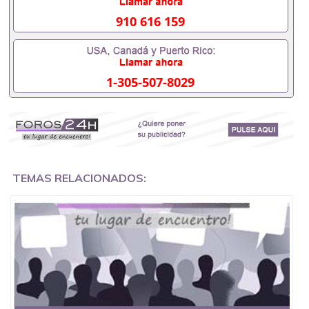
外需要办理什么材料551190476入职事业单位/国企假
的毕业证会查吗551190476入职国企/事业单位需要些
910 616 159
什么材料551190476办理假毕业证在国内能用吗, 挂科
拿不到毕业证怎么办, 毕业证丢了怎么办, 没有正常毕
业怎么办理毕业证,没毕业可以办学历认证吗,您是否
因为中途辍学、挂科而没有正常毕业551190476您是
1-305-507-8029
否因为递交材料不齐而被拒之门外551190476您是否
因没正常毕业而导致回国得不到教育部认证在校挂科
了不想读了,成绩不理想毕不了业怎么办551190476找
工作没有文凭怎么办,怎么办理本科/研究生文凭
551190476如何办理本科/硕士毕业证551190476网上
买文凭可靠吗551190476哪里可以买国外文凭
551190476国外本科毕业证怎么办理551190476国外
大学文凭可以打工作吗551190476怎么办理 外假毕业
TEMAS RELACIONADOS:
证551190476哪里可以制作美国毕业证551190476哪
里可以办理澳洲毕业证551190476留学生在哪里可以
买假毕业证551190476哪里可以办理加拿大毕业证
551190476申请学校办理假的毕业证成绩单可以吗
551190476哪里可以办理水印成绩单551190476哪里
可以修改成绩单GPA分数551190476假毕业证能查出
来吗551190476假文凭网上能查到吗551190476 如何
拿到国外毕业证QQ微信551190476办假大学毕业证
QQ微信551190476国外毕业证去哪认证QQ微信
551190476找毕业证封皮QQ微信551190476国外毕业