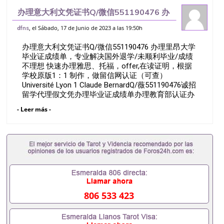
办理意大利文凭证书Q/微信551190476 办
理里昂大学毕业证成绩单，专业解决国外退
, el Sábado, 17 de Junio de 2023 a las 19:50h
dfns
学/未顺利毕业/成绩不理想 快速办理雅思、
办理意大利文凭证书Q/微信551190476 办理里昂大学
托福，offer,
毕业证成绩单，专业解决国外退学/未顺利毕业/成绩
不理想 快速办理雅思、托福，offer,在读证明，根据
学校原版1：1 制作，做留信网认证（可查）
Université Lyon 1 Claude BernardQ/薇551190476诚招
留学代理假文凭办理毕业证成绩单办理教育部认证办
理大使馆认证办理留学归国证明办理留信网认证办理
- Leer más -
留服认证办理学历认证办理学生卡办理录取通知书办
理学位证书办理美国文凭办理澳洲文凭办理英国文凭
办理加拿大文凭办理德国文凭 一、快速办理材料：
1、毕业证+成绩单+留学回国人员证明+教育部认证,
录取通知书，雅思。（全套留学回国必备证明材料，
给父母及亲朋好友一份完美交代）； 2、雅思、托
福，OFFER，在读证明，学生卡等留学相关材料（申
请学校、转学，甚至是申请工签都可以用到）。 注：
上述材料，随时都可以安排办理，毕业证成绩单，学
806 533 423
校，专业，学位，毕业时间都可以根据客户要求安
排。 国内找工作假的毕业证可以用吗551190476假的
毕业证成绩单可以办学历认证吗551190476要定居国