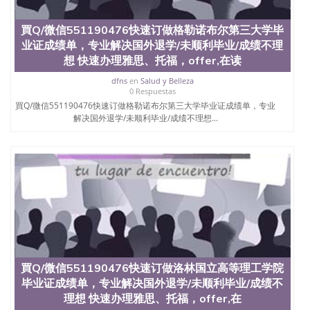
交时间，公司人员陪同客户本人一起去留服递交材
料； 5、等待结果，完成结果书留服直接邮寄给客户
6、客户确认收到结果，付余款。 我们对海外大学及
買Q/微信551190476快速订做格勒诺布尔第三大学毕
学院的毕业证成绩单所使用的材料，尺寸大小，防伪
业证成绩单，专业解决国外退学/未顺利毕业/成绩不理
结构（包括：水印，阴影底纹，钢印LOGO烫金烫
想 快速办理雅思、托福，offer,在读
银，LOGO烫金烫银复合重叠。 文字图案浮雕，激光
镭射，紫外荧光，温感，复印防伪）都有原版本文凭
dfns
en
Salud y Belleza
0 Respuestas
对照。质量得到了广大海外客户群体的认可，同时和
買Q/微信551190476快速订做格勒诺布尔第三大学毕业证成绩单，专业
海外学校留学中介， 同时能做到与时俱进，及时掌握
解决国外退学/未顺利毕业/成绩不理想...
各大院校的（毕业证，成绩单，资格证，学生卡，结
业证，录取通知书，在读证明等相关材料）的版本更
新信息， 能够在时间掌握的海外学历文凭的样版，尺
寸大小，纸张材质，防伪技术等等，并在时间收集到
原版实物，以求达到客户的需求。 我们的优势： 我
们在保证合理定价的同时，坚持较高性价比，通过品
质和效率不断优化，为您倾情诠释什么是高性价比。
咨询顾问：Sam q/微信:551190476 Q/微
信:551190476办理毕业证成绩单、教育部认证,录取通
知书，雅思，留学回国证明.
公司专业制作、办理、仿制、成绩单文凭、改成绩、
買Q/微信551190476快速订做洛林国立高等理工学院
教育部学历学位认证、毕业证、成绩单、文凭、学历
毕业证成绩单，专业解决国外退学/未顺利毕业/成绩不
文凭、假文凭假毕业证假学历书制作、假制作、办
理想 快速办理雅思、托福，offer,在
理、仿制学位证书、毕业证文凭、文凭毕业证、毕业