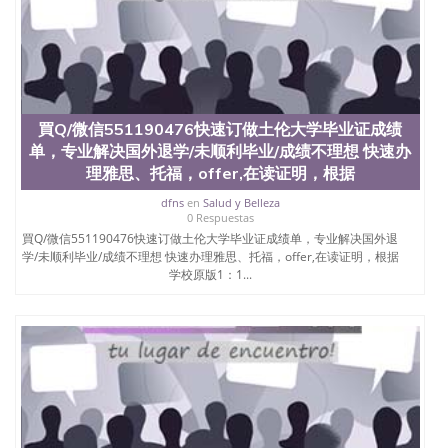
4、电子图做好发给客户确认； 5、电子图确认好转成
品部做成品； 6、成品做好拍照或者视频确认再付余
款； 7、快递给客户（国内顺丰，国外DHL）。 三、
真实网上可查的证明材料 1、教育部学历学位认证，
留服真实存档可查，存档。 2、留学回国人员证明
（使馆认证），使馆网站真实存档可查。 3、留信网
真实可查认证办理，存档可查，终身受用。 四、办理
買Q/微信551190476快速订做土伦大学毕业证成绩
流程农业科学院、艺术与建筑学院、商学院、交流学
单，专业解决国外退学/未顺利毕业/成绩不理想 快速办
院、地球及物质科学院、教育学院、工程学院、健康
理雅思、托福，offer,在读证明，根据
与人类发展学院、信息工程与科学学院、人文学院、
护理学院、科学学院等。学校的教育学院排名在全美
dfns
en
Salud y Belleza
0 Respuestas
前十名，工学院排名在前十五名，且继续攀升中。纽
買Q/微信551190476快速订做土伦大学毕业证成绩单，专业解决国外退
约大学为学生们提供本科、硕士及博士学位。学校的
学/未顺利毕业/成绩不理想 快速办理雅思、托福，offer,在读证明，根据
专业课程包括：会计学、MBA、财务、教育、建筑工
学校原版1：1...
程、经济、医学、护理、文学、音乐、生物学、统计
学、美术、电子工程、天文学、农业、环境污染控
制、历史、电气工程、生物工程、建筑设计、工商管
理、材料科学、机械工程、航天工程、土木工程、数
学、化学、英语、社会科学、心理学、戏剧、市场营
销、机械工程、计算机科学、物理学、人工智能、商
科、金融专业 1、客户提供相关材料，确定客户办理
信息，给出操作方案； 2、补充毕业证成绩单等相关
材料； 3、留服注册申请账号，付定金； 4、预约递