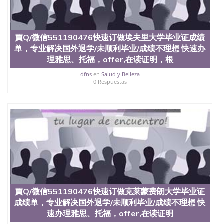
买澳洲大学毕业证成绩单假文凭学历
offieUniversityofSouthernQueensland 澳洲读书未毕
业找人做文凭学位qq微信551190476澳洲读CQU中央
昆士兰大学学历成绩单购买学位证书/澳洲读本科硕
買Q/微信551190476快速订做埃夫里大学毕业证成绩
士做文凭/购买澳洲大学毕业证成绩单假文凭学历办
单，专业解决国外退学/未顺利毕业/成绩不理想 快速办
理意大利文凭证书Q/微信551190476 办理里昂大学毕
业证成绩单，专业解决国外退学/未顺利毕业/成绩不
理雅思、托福，offer,在读证明，根
理想 快速办理雅思、托福，offer,在读证明，根据学
dfns
en
Salud y Belleza
校原版1：1 制作，做留信网认证（可查）Université
0 Respuestas
Lyon 1 Claude Bernard
買Q/微信551190476快速订做克莱蒙费朗大学毕业证
成绩单，专业解决国外退学/未顺利毕业/成绩不理想 快
速办理雅思、托福，offer,在读证明