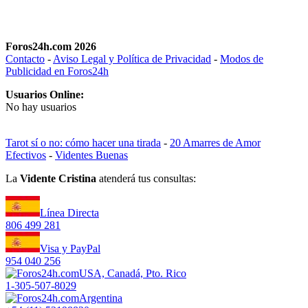
Foros24h.com 2026
Contacto
-
Aviso Legal y Política de Privacidad
-
Modos de
Publicidad en Foros24h
Usuarios Online:
No hay usuarios
Tarot sí o no: cómo hacer una tirada
-
20 Amarres de Amor
Efectivos
-
Videntes Buenas
La
Vidente Cristina
atenderá tus consultas:
Línea Directa
806 499 281
Visa y PayPal
954 040 256
USA, Canadá, Pto. Rico
1-305-507-8029
Argentina