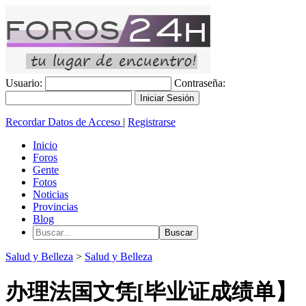
Usuario:
Contraseña:
Recordar Datos de Acceso
|
Registrarse
Inicio
Foros
Gente
Fotos
Noticias
Provincias
Blog
Salud y Belleza
>
Salud y Belleza
办理法国文凭[毕业证成绩单】