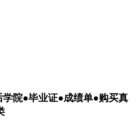
皇后学院●毕业证●成绩单●购买真
类