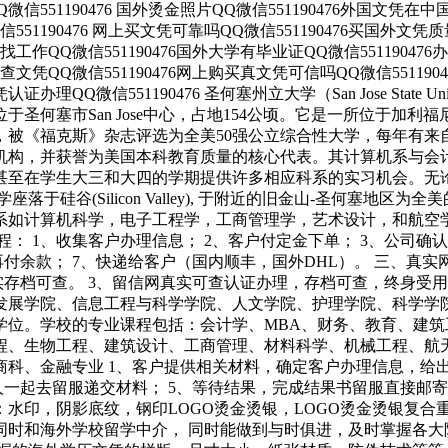
Q微信551190476 国外烫金照片QQ微信551190476外国文凭在中
551190476 网上买文凭可靠吗QQ微信551190476买国外文凭
凭可找工作QQ微信551190476国外大学有毕业证QQ微信5511904
外可查文凭QQ微信551190476网上购买真文凭可信吗QQ微信55119
证办理QQ微信551190476 圣何塞州立大学（San Jose State U
圣何塞市San Jose中心，占地154公顷。它是一所位于加
被《福克斯》杂志评选为全美50强公立综合性大学，每年有来
机构，并获誉为美国本科教育质量的核心代表。其计算机系与会
在学生大三和大四的学期提供许多相应科系的实习机会。无论是加州
硅谷(Silicon Valley), 于附近的旧金山-圣何塞地区
科系如计算机科学，电子工程学，工商管理学，艺术设计，和航空
： 1、收集客户办理信息； 2、客户付定金下单； 3、公司确认
付余款； 7、快递给客户（国内顺丰，国外DHL）。 三、真实
实存档可查。 3、留信网真实可查认证办理，存档可查，终身受
发展学院、信息工程与科学学院、人文学院、护理学院、科学学
学位。学校的专业课程包括：会计学、MBA、财务、教育、建
程、生物工程、建筑设计、工商管理、材料科学、机械工程、航
科、金融专业 1、客户提供相关材料，确定客户办理信息，给出操
一起去留服递交材料； 5、等待结果，完成结果书留服直接邮寄
水印，阴影底纹，钢印LOGO烫金烫银，LOGO烫金烫银复合
同时和海外学校留学中介， 同时能做到与时俱进，及时掌握各大