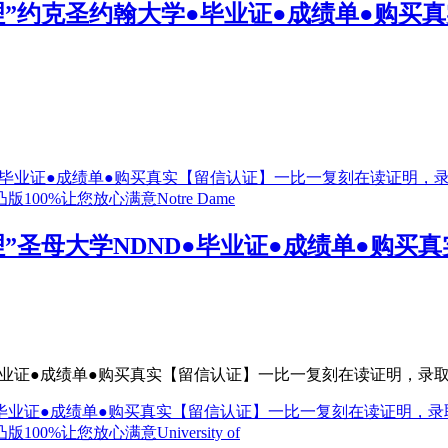
6“办理”约克圣约翰大学●毕业证●成绩单●
6“办理”圣母大学NDND●毕业证●成绩单●
ND●毕业证●成绩单●购买真实【留信认证】一比一复刻在读证明，录取通