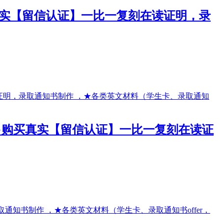
●购买真实【留信认证】一比一复刻在读证明，录
成绩单●购买真实【留信认证】一比一复刻在读证