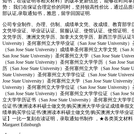
知书，在读证明等相关材料）的版本更新信息， 能够在时间掌
势： 我们在保证合理定价的同时，坚持较高性价比，通过品质和效率不断
部认证,录取通知书，雅思，留学回国证明.
公司专业制作、办理、仿制、成绩单文凭、改成绩、教育部学
文凭毕业证、毕业证认证、留服认证、使馆认证、使馆证明、
文凭学历、澳洲文凭学历、加拿大文凭学历、新西兰学历认证等q:551190476
University）圣何塞州立大学毕业证（San Jose State Univers
（San Jose State University）成绩单圣何塞州立大学文凭（San Jos
San Jose State University）圣何塞州立大学（San Jose Stat
（San Jose State University）圣何塞州立大学学历（ San Jose S
历（San Jose State University）圣何塞州立大学（San Jose Stat
State University）圣何塞州立大学学位证（San Jose State Uni
Jose State University）圣何塞州立大学（San Jose State Univ
University）圣何塞州立大学学位证（San Jose State Univers
（San Jose State University）圣何塞州立大学学位证（San Jose 
立大学学历证书（San Jose State University）圣何塞州立
位证书/澳洲读本科硕士做文凭/购买澳洲大学毕业证成绩单假文凭学历offie
绩单购买学位证书/澳洲读本科硕士做文凭/购买澳洲大学毕业证成
证】一比一复刻在读证明，录取通知书制作 ，★各类英文材料（学
Margaret Edinburgh