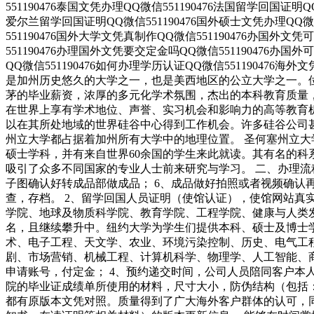
551190476泰国文凭办理QQ微信551190476法国留学回国证明Q
爱尔兰留学回国证明QQ微信551190476国外硕士文凭办理QQ微信
551190476国外大学文凭真制作QQ微信551190476办国外文
551190476办理国外文凭要交定金吗QQ微信551190476办国
QQ微信551190476如何办理学历认证QQ微信551190476海外文凭认
是加州历史悠久的大学之一，也是美西地区的公立大学之一。位于
茅的毕业薪资，浓厚的多元化学术氛围，杰出的本科教育质量，
在世界上享有学术地位、声誉、实习机会和影响力的高等教育
以在其所处地域的世界硅谷中心得到工作机会。许多硅谷公司甚至
州立大学都占据着加州所有大学中的地理位置。 圣何塞州立大学座落于
硕士学科，并有来自世界60余国的学生来此就读。其有名的
吸引了众多不同国家的专业人士前来研究与学习。 二、办理流程
子图确认好转成品部做成品； 6、成品做好拍照或者视频确认再
查，存档。 2、留学回国人员证明（使馆认证），使馆网站真
学院、地球及物质科学院、教育学院、工程学院、健康与人类
名，且继续攀升中。纽约大学为学生们提供本科、硕士及博士
术、电子工程、天文学、农业、环境污染控制、历史、电气工
剧、市场营销、机械工程、计算机科学、物理学、人工智能、商
申请账号，付定金； 4、预约递交时间，公司人员陪同客户本人
院的毕业证成绩单所使用的材料，尺寸大小，防伪结构（包括：
都有原版本文凭对照。质量得到了广大海外客户群体的认可，