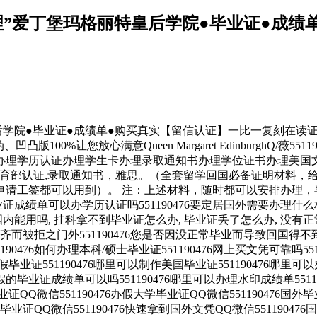
6“办理”爱丁堡玛格丽特皇后学院●毕业证●
格丽特皇后学院●毕业证●成绩单●购买真实【留信认证】一比一复刻
100%让您放心满意Queen Margaret EdinburghQ/
办理学历认证办理学生卡办理录取通知书办理学位证书办理美国
教育部认证,录取通知书，雅思。（全套留学回国必备证明材料，给
申请工签都可以用到）。 注：上述材料，随时都可以安排办理，
成绩单可以办学历认证吗551190476要定居国外需要办理什么材料5
在国内能用吗, 挂科拿不到毕业证怎么办, 毕业证丢了怎么办, 没
料不齐而被拒之门外551190476您是否因没正常毕业而导致回国
190476如何办理本科/硕士毕业证551190476网上买文凭可靠吗55
 外假毕业证551190476哪里可以制作美国毕业证551190476哪
理假的毕业证成绩单可以吗551190476哪里可以办理水印成绩单5511
毕业证QQ微信551190476办假大学毕业证QQ微信551190476国
国外毕业证QQ微信551190476快速拿到国外文凭QQ微信5511904