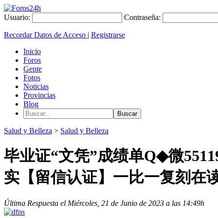
Usuario:
Contraseña:
Recordar Datos de Acceso
|
Registrarse
Inicio
Foros
Gente
Fotos
Noticias
Provincias
Blog
Salud y Belleza
>
Salud y Belleza
毕业证“文凭”成绩单Q◆微551
实【留信认证】一比一复刻在读
Última Respuesta el Miércoles, 21 de Junio de 2023 a las 14:49h