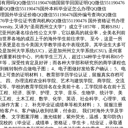
国有用吗QQ微信551190476德国留学回国证明QQ微信551190476
质量QQ微信551190476国外本科毕业证怎么办理QQ微信
76办理国外毕业证价格QQ微信551190476国外编号查询QQ微信
0476学士学位证书查询机构QQ微信551190476 国外资格证书办理
niversity, 又译为“圣荷西州立大学”）成立于1857年，简称SJSU，
利福尼亚州的著名综合性公立大学，它以极高的就业率，全美名列前
自世界各地的成百上千的海外学生前往求学。 至今，这是一所
计系更是在当今美国大学教学排名中表现优异。其毕业生大多可
大学系统(UC)，还是加州州立大学系统(CSU), 圣何塞
为全美的重要科技中心。约有学生三万人，超过134种学士学科和65个
学等，深受性肯定及好评；而各种大学部和研究所的商学课程也
到账转制作点做电子图； 4、电子图做好发给客户确认； 5、电
网上可查的证明材料 1、教育部学历学位认证，留服真实存档可
用。 四、办理流程农业科学院、艺术与建筑学院、商学院、交流
院等。学校的教育学院排名在全美前十名，工学院排名在前十五
筑工程、经济、医学、护理、文学、音乐、生物学、统计学、美
天工程、土木工程、数学、化学、英语、社会科学、心理学、戏
作方案； 2、补充毕业证成绩单等相关材料； 3、留服注册
给客户 6、客户确认收到结果，付余款。 我们对海外大学及学
重叠。 文字图案浮雕，激光镭射，紫外荧光，温感，复印防伪）
院校的（毕业证，成绩单，资格证，学生卡，结业证，录取通