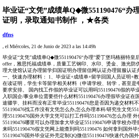
毕业证“文凭”成绩单Q◆微55119047
证明，录取通知书制作 ，★各类
dfns
, el Miércoles, 21 de Junio de 2023 a las 14:49h
毕业证“文凭”成绩单Q◆微551190476“办理”爱丁堡玛
offer，雅思托福成绩单，质量工艺钢印、水印、烫金、激光防伪、凹凸版
理大使馆认证办理留学归国证明办理留信网认证办理留服认证
一、快速办理材料： 1、毕业证+成绩单+留学回国人员证明+
在读证明，学生卡等留学相关材料（申请学校、转学，甚至是
要求安排。 国内找工作假的毕业证可以用吗551190476假的毕业证
入职国企/事业单位需要些什么材料551190476办理假毕业证
途辍学、挂科而没有正常毕业551190476您是否因为递交材
551190476找工作没有文凭怎么办,怎么办理本科/研究生文凭551
理551190476国外大学文凭可以打工作吗551190476怎么办理
551190476哪里可以办理加拿大毕业证551190476申请学校办
来吗551190476假文凭网上能查到吗551190476 如何拿到国外
551190476国外毕业证外壳定制QQ微信551190476快速代办