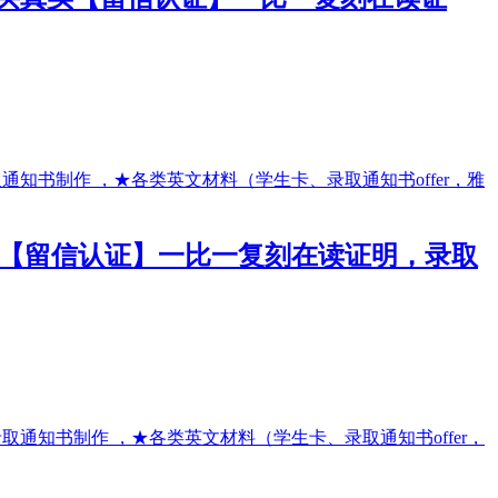
买真实【留信认证】一比一复刻在读证明，录取