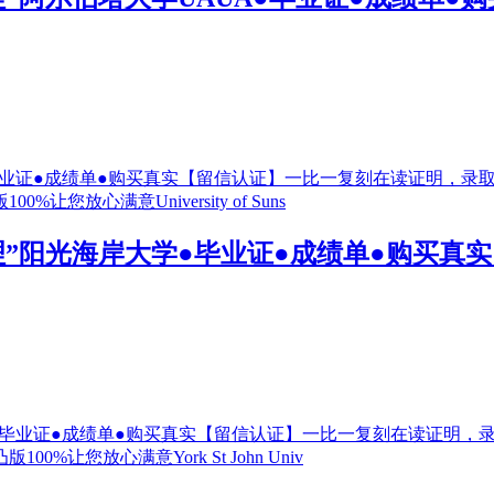
6“办理”阳光海岸大学●毕业证●成绩单●购