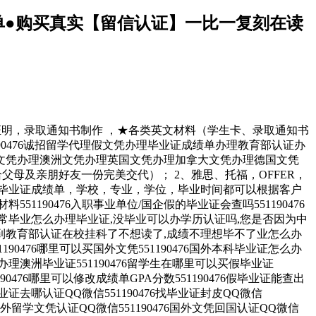
成绩单●购买真实【留信认证】一比一复刻在读
在读证明，录取通知书制作 ，★各类英文材料（学生卡、录取通知书
薇551190476诚招留学代理假文凭办理毕业证成绩单办理教育部认证办
文凭办理澳洲文凭办理英国文凭办理加拿大文凭办理德国文凭
父母及亲朋好友一份完美交代）； 2、雅思、托福，OFFER，
毕业证成绩单，学校，专业，学位，毕业时间都可以根据客户
51190476入职事业单位/国企假的毕业证会查吗551190476
有正常毕业怎么办理毕业证,没毕业可以办学历认证吗,您是否因为中
得不到教育部认证在校挂科了不想读了,成绩不理想毕不了业怎么办
1190476哪里可以买国外文凭551190476国外本科毕业证怎么办
里可以办理澳洲毕业证551190476留学生在哪里可以买假毕业证
90476哪里可以修改成绩单GPA分数551190476假毕业证能查出
外毕业证去哪认证QQ微信551190476找毕业证封皮QQ微信
76国外留学文凭认证QQ微信551190476国外文凭回国认证QQ微信