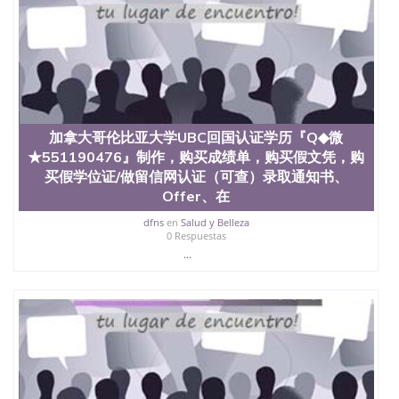
定金下单； 3、公司确认到账转制作点做电子图；
4、电子图做好发给客户确认； 5、电子图确认好转成
品部做成品； 6、成品做好拍照或者视频确认再付余
款； 7、快递给客户（国内顺丰，国外DHL）。 三、
真实网上可查的证明材料 1、教育部学历学位认证，
留服真实存档可查，存档。 2、留学回国人员证明
（使馆认证），使馆网站真实存档可查。 3、留信网
真实可查认证办理，存档可查，终身受用。 四、办理
加拿大哥伦比亚大学UBC回国认证学历『Q◆微
流程农业科学院、艺术与建筑学院、商学院、交流学
★551190476』制作，购买成绩单，购买假文凭，购
院、地球及物质科学院、教育学院、工程学院、健康
买假学位证/做留信网认证（可查）录取通知书、
与人类发展学院、信息工程与科学学院、人文学院、
Offer、在
护理学院、科学学院等。学校的教育学院排名在全美
前十名，工学院排名在前十五名，且继续攀升中。纽
dfns
en
Salud y Belleza
约大学为学生们提供本科、硕士及博士学位。学校的
0 Respuestas
专业课程包括：会计学、MBA、财务、教育、建筑工
...
程、经济、医学、护理、文学、音乐、生物学、统计
学、美术、电子工程、天文学、农业、环境污染控
制、历史、电气工程、生物工程、建筑设计、工商管
理、材料科学、机械工程、航天工程、土木工程、数
学、化学、英语、社会科学、心理学、戏剧、市场营
销、机械工程、计算机科学、物理学、人工智能、商
科、金融专业 1、客户提供相关材料，确定客户办理
信息，给出操作方案； 2、补充毕业证成绩单等相关