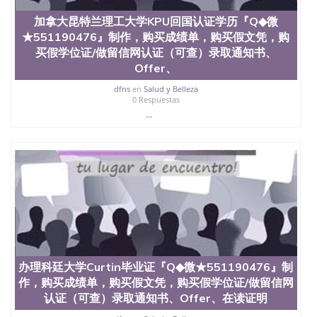
国外毕业证去哪认证QQ微信551190476找毕业证封皮
加拿大昆特兰理工大学KPU回国认证学历『Q◆微
QQ微信551190476国外毕业证外壳定制QQ微信
★551190476』制作，购买成绩单，购买假文凭，购
551190476快速代办国外毕业证QQ微信551190476快
速拿到国外文凭QQ微信551190476国外留学文凭认证
买假学位证/做留信网认证（可查）录取通知书、
QQ微信551190476国外文凭回国认证QQ微信
Offer、
551190476泰国文凭办理QQ微信551190476法国留学
dfns
en
Salud y Belleza
回国证明QQ微信551190476 国外烫金照片QQ微信
0 Respuestas
551190476外国文凭在中国有用吗QQ微信551190476
...
德国留学回国证明QQ微信551190476爱尔兰留学回国
证明QQ微信551190476国外硕士文凭办理QQ微信
551190476 网上买文凭可靠吗QQ微信551190476买国
外文凭质量QQ微信551190476国外本科毕业证怎么办
理QQ微信551190476国外大学文凭真制作QQ微信
551190476办国外文凭可找工作QQ微信551190476国
外大学有毕业证QQ微信551190476办理国外毕业证价
格QQ微信551190476国外编号查询QQ微信551190476
办理国外文凭要交定金吗QQ微信551190476办国外可
查文凭QQ微信551190476网上购买真文凭可信吗QQ
微信551190476学士学位证书查询机构QQ微信
办理科廷大学Curtin毕业证『Q◆微★551190476』制
551190476 国外资格证书办理QQ微信551190476如何
办理学历认证QQ微信551190476海外文凭认证办理
作，购买成绩单，购买假文凭，购买假学位证/做留信网
QQ微信551190476 圣何塞州立大学（San Jose State
认证（可查）录取通知书、Offer、在读证明
University, 又译为“圣荷西州立大学”）成立于1857