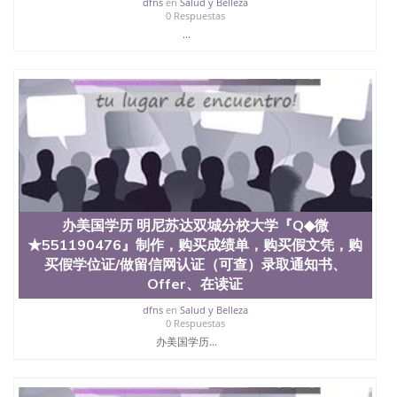
dfns
en
Salud y Belleza
年，简称SJSU，是加州历史悠久的大学之一，也是美
0 Respuestas
西地区的公立大学之一。位于圣何塞市San Jose中
...
心，占地154公顷。它是一所位于加利福尼亚州的著
名综合性公立大学，它以极高的就业率，全美名列前
茅的毕业薪资，浓厚的多元化学术氛围，杰出的本科
教育质量，被《福克斯》杂志评选为全美50强公立综
合性大学，每年有来自世界各地的成百上千的海外学
生前往求学。 至今，这是一所在世界上享有学术地
位、声誉、实习机会和影响力的高等教育机构，并获
誉为美国本科教育质量的核心代表。其计算机系与会
计系更是在当今美国大学教学排名中表现优异。其毕
业生大多可以在其所处地域的世界硅谷中心得到工作
机会。许多硅谷公司甚至在学生大三和大四的学期提
供许多相应科系的实习机会。无论是加州大学系统
办美国学历 明尼苏达双城分校大学『Q◆微
(UC)，还是加州州立大学系统(CSU), 圣何塞州立大学
★551190476』制作，购买成绩单，购买假文凭，购
都占据着加州所有大学中的地理位置。 圣何塞州立大
买假学位证/做留信网认证（可查）录取通知书、
学座落于硅谷(Silicon Valley), 于附近的旧金山-圣何塞
Offer、在读证
地区为全美的重要科技中心。约有学生三万人，超过
134种学士学科和65个硕士学科，并有来自世界60余
dfns
en
Salud y Belleza
国的学生来此就读。其有名的科系如计算机科学，电
0 Respuestas
子工程学，工商管理学，艺术设计，和航空学等，深
办美国学历...
受性肯定及好评；而各种大学部和研究所的商学课程
也吸引了众多不同国家的专业人士前来研究与学习。
二、办理流程： 1、收集客户办理信息； 2、客户付