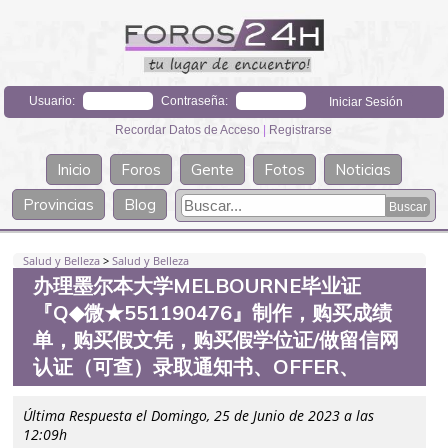
Usuario:
Contraseña:
Recordar Datos de Acceso
|
Registrarse
Inicio
Foros
Gente
Fotos
Noticias
Provincias
Blog
Salud y Belleza
>
Salud y Belleza
办理墨尔本大学MELBOURNE毕业证
『Q◆微★551190476』制作，购买成绩
单，购买假文凭，购买假学位证/做留信网
认证（可查）录取通知书、OFFER、
Última Respuesta el Domingo, 25 de Junio de 2023 a las
12:09h