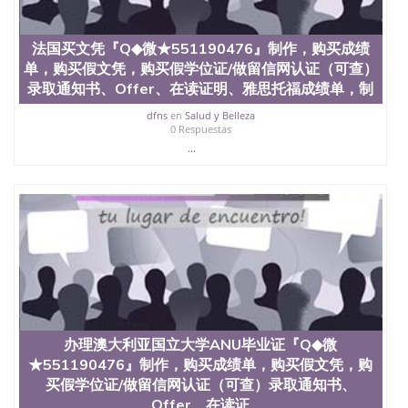
材料； 3、留服注册申请账号，付定金； 4、预约递
交时间，公司人员陪同客户本人一起去留服递交材
料； 5、等待结果，完成结果书留服直接邮寄给客户
法国买文凭『Q◆微★551190476』制作，购买成绩
6、客户确认收到结果，付余款。 我们对海外大学及
单，购买假文凭，购买假学位证/做留信网认证（可查）
学院的毕业证成绩单所使用的材料，尺寸大小，防伪
录取通知书、Offer、在读证明、雅思托福成绩单，制
结构（包括：水印，阴影底纹，钢印LOGO烫金烫
银，LOGO烫金烫银复合重叠。 文字图案浮雕，激光
dfns
en
Salud y Belleza
镭射，紫外荧光，温感，复印防伪）都有原版本文凭
0 Respuestas
对照。质量得到了广大海外客户群体的认可，同时和
...
海外学校留学中介， 同时能做到与时俱进，及时掌握
各大院校的（毕业证，成绩单，资格证，学生卡，结
业证，录取通知书，在读证明等相关材料）的版本更
新信息， 能够在时间掌握的海外学历文凭的样版，尺
寸大小，纸张材质，防伪技术等等，并在时间收集到
原版实物，以求达到客户的需求。 我们的优势： 我
们在保证合理定价的同时，坚持较高性价比，通过品
质和效率不断优化，为您倾情诠释什么是高性价比。
咨询顾问：Sam q/微信:551190476 Q/微
信:551190476办理毕业证成绩单、教育部认证,录取通
知书，雅思，留学回国证明.
办理澳大利亚国立大学ANU毕业证『Q◆微
公司专业制作、办理、仿制、成绩单文凭、改成绩、
★551190476』制作，购买成绩单，购买假文凭，购
教育部学历学位认证、毕业证、成绩单、文凭、学历
买假学位证/做留信网认证（可查）录取通知书、
文凭、假文凭假毕业证假学历书制作、假制作、办
Offer、在读证