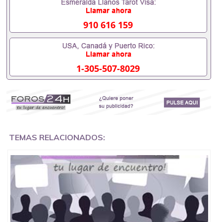
假的毕业证可以用吗551190476假的毕业证成绩单可
以办学历认证吗551190476要定居国外需要办理什么
材料551190476入职事业单位/国企假的毕业证会查吗
910 616 159
551190476入职国企/事业单位需要些什么材料
551190476办理假毕业证在国内能用吗, 挂科拿不到毕
业证怎么办, 毕业证丢了怎么办, 没有正常毕业怎么办
理毕业证,没毕业可以办学历认证吗,您是否因为中途
1-305-507-8029
辍学、挂科而没有正常毕业551190476您是否因为递
交材料不齐而被拒之门外551190476您是否因没正常
毕业而导致回国得不到教育部认证在校挂科了不想读
了,成绩不理想毕不了业怎么办551190476找工作没有
文凭怎么办,怎么办理本科/研究生文凭551190476如
何办理本科/硕士毕业证551190476网上买文凭可靠吗
551190476哪里可以买国外文凭551190476国外本科
毕业证怎么办理551190476国外大学文凭可以打工作
TEMAS RELACIONADOS:
吗551190476怎么办理 外假毕业证551190476哪里可
以制作美国毕业证551190476哪里可以办理澳洲毕业
证551190476留学生在哪里可以买假毕业证
551190476哪里可以办理加拿大毕业证551190476申
请学校办理假的毕业证成绩单可以吗551190476哪里
可以办理水印成绩单551190476哪里可以修改成绩单
GPA分数551190476假毕业证能查出来吗551190476
假文凭网上能查到吗551190476 如何拿到国外毕业证
QQ微信551190476办假大学毕业证QQ微信551190476