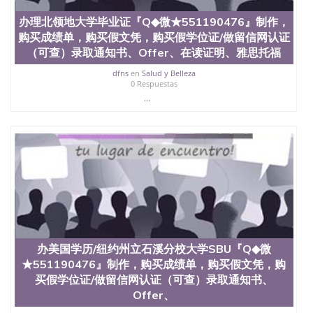
学学历 绩单购买学位证书/澳洲读本科硕士做文凭/购
买澳洲大学毕业证成绩单假文凭学历
办理北领地大学毕业证『Q◆微★551190476』制作，
offieUniversityofSouthernQueensland 澳洲读书未毕
购买成绩单，购买假文凭，购买假学位证/做留信网认证
业找人做文凭学位qq微信551190476澳洲读CQU中央
（可查）录取通知书、Offer、在读证明、雅思托福
昆士兰大学学历成绩单购买学位证书/澳洲读本科硕
士做文凭/购买澳洲大学毕业证成绩单假文凭学历办
dfns
en
Salud y Belleza
理墨尔本大学Melbourne毕业证『Q◆微
0 Respuestas
★551190476』制作，购买成绩单，购买假文凭，购
...
买假学位证/做留信网认证（可查）录取通知书、
Offer、在读证明、雅思托福成绩单，制造假国外大学
文凭办理成绩单学历认证 The University of
Melbourne diploma
办美国学历/纽约州立石溪分校大学SBU『Q◆微
★551190476』制作，购买成绩单，购买假文凭，购
买假学位证/做留信网认证（可查）录取通知书、
Offer、