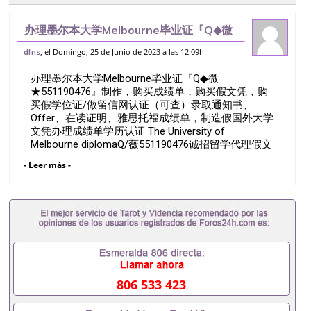
办理墨尔本大学Melbourne毕业证『Q◆微
★551190476』制作，购买成绩单，购买
, el Domingo, 25 de Junio de 2023 a las 12:09h
dfns
假文凭，购买假学位证/做留信网认证（可
办理墨尔本大学Melbourne毕业证『Q◆微
查）录取通知书、Offer、
★551190476』制作，购买成绩单，购买假文凭，购
买假学位证/做留信网认证（可查）录取通知书、
Offer、在读证明、雅思托福成绩单，制造假国外大学
文凭办理成绩单学历认证 The University of
Melbourne diplomaQ/薇551190476诚招留学代理假文
凭办理毕业证成绩单办理教育部认证办理大使馆认证
- Leer más -
办理留学归国证明办理留信网认证办理留服认证办理
学历认证办理学生卡办理录取通知书办理学位证书办
理美国文凭办理澳洲文凭办理英国文凭办理加拿大文
凭办理德国文凭 一、快速办理材料： 1、毕业证+成
绩单+留学回国人员证明+教育部认证,录取通知书，
雅思。（全套留学回国必备证明材料，给父母及亲朋
好友一份完美交代）； 2、雅思、托福，OFFER，在
读证明，学生卡等留学相关材料（申请学校、转学，
甚至是申请工签都可以用到）。 注：上述材料，随时
806 533 423
都可以安排办理，毕业证成绩单，学校，专业，学
位，毕业时间都可以根据客户要求安排。 国内找工作