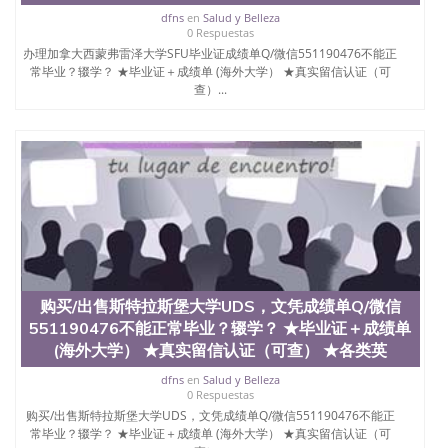
年，简称SJSU，是加州历史悠久的大学之一，也是美
dfns
en
Salud y Belleza
西地区的公立大学之一。位于圣何塞市San Jose中
0 Respuestas
心，占地154公顷。它是一所位于加利福尼亚州的著
办理加拿大西蒙弗雷泽大学SFU毕业证成绩单Q/微信551190476不能正
名综合性公立大学，它以极高的就业率，全美名列前
常毕业？辍学？ ★毕业证＋成绩单 (海外大学） ★真实留信认证（可
茅的毕业薪资，浓厚的多元化学术氛围，杰出的本科
查）...
教育质量，被《福克斯》杂志评选为全美50强公立综
合性大学，每年有来自世界各地的成百上千的海外学
生前往求学。 至今，这是一所在世界上享有学术地
位、声誉、实习机会和影响力的高等教育机构，并获
誉为美国本科教育质量的核心代表。其计算机系与会
计系更是在当今美国大学教学排名中表现优异。其毕
业生大多可以在其所处地域的世界硅谷中心得到工作
机会。许多硅谷公司甚至在学生大三和大四的学期提
供许多相应科系的实习机会。无论是加州大学系统
(UC)，还是加州州立大学系统(CSU), 圣何塞州立大学
都占据着加州所有大学中的地理位置。 圣何塞州立大
购买/出售斯特拉斯堡大学UDS，文凭成绩单Q/微信
学座落于硅谷(Silicon Valley), 于附近的旧金山-圣何塞
551190476不能正常毕业？辍学？ ★毕业证＋成绩单
地区为全美的重要科技中心。约有学生三万人，超过
134种学士学科和65个硕士学科，并有来自世界60余
(海外大学） ★真实留信认证（可查） ★各类英
国的学生来此就读。其有名的科系如计算机科学，电
dfns
en
Salud y Belleza
子工程学，工商管理学，艺术设计，和航空学等，深
0 Respuestas
受性肯定及好评；而各种大学部和研究所的商学课程
购买/出售斯特拉斯堡大学UDS，文凭成绩单Q/微信551190476不能正
也吸引了众多不同国家的专业人士前来研究与学习。
常毕业？辍学？ ★毕业证＋成绩单 (海外大学） ★真实留信认证（可
二、办理流程： 1、收集客户办理信息； 2、客户付