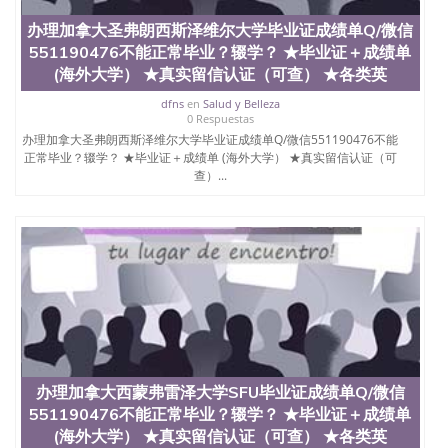
551190476找毕业证封皮QQ微信551190476国外毕业
办理加拿大圣弗朗西斯泽维尔大学毕业证成绩单Q/微信
证外壳定制QQ微信551190476快速代办国外毕业证
551190476不能正常毕业？辍学？ ★毕业证＋成绩单
QQ微信551190476快速拿到国外文凭QQ微信
551190476国外留学文凭认证QQ微信551190476国外
(海外大学） ★真实留信认证（可查） ★各类英
文凭回国认证QQ微信551190476泰国文凭办理QQ微
dfns
en
Salud y Belleza
信551190476法国留学回国证明QQ微信551190476 国
0 Respuestas
外烫金照片QQ微信551190476外国文凭在中国有用吗
办理加拿大圣弗朗西斯泽维尔大学毕业证成绩单Q/微信551190476不能
QQ微信551190476德国留学回国证明QQ微信
正常毕业？辍学？ ★毕业证＋成绩单 (海外大学） ★真实留信认证（可
551190476爱尔兰留学回国证明QQ微信551190476国
查）...
外硕士文凭办理QQ微信551190476 网上买文凭可靠
吗QQ微信551190476买国外文凭质量QQ微信
551190476国外本科毕业证怎么办理QQ微信
551190476国外大学文凭真制作QQ微信551190476办
国外文凭可找工作QQ微信551190476国外大学有毕业
证QQ微信551190476办理国外毕业证价格QQ微信
551190476国外编号查询QQ微信551190476办理国外
文凭要交定金吗QQ微信551190476办国外可查文凭
QQ微信551190476网上购买真文凭可信吗QQ微信
551190476学士学位证书查询机构QQ微信551190476
国外资格证书办理QQ微信551190476如何办理学历认
办理加拿大西蒙弗雷泽大学SFU毕业证成绩单Q/微信
证QQ微信551190476海外文凭认证办理QQ微信
551190476不能正常毕业？辍学？ ★毕业证＋成绩单
551190476 圣何塞州立大学（San Jose State
University, 又译为“圣荷西州立大学”）成立于1857
(海外大学） ★真实留信认证（可查） ★各类英