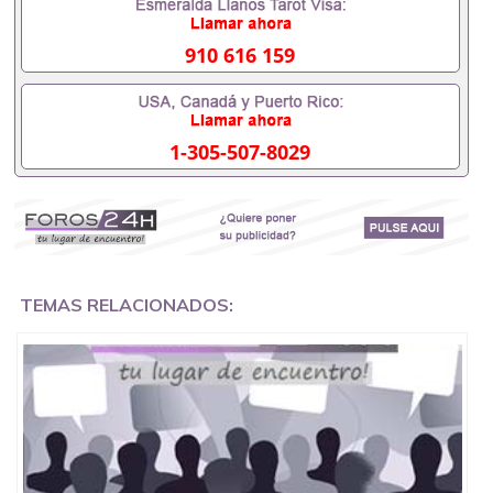
毕业证成绩单可以办学历认证吗551190476要定居国
外需要办理什么材料551190476入职事业单位/国企假
的毕业证会查吗551190476入职国企/事业单位需要些
910 616 159
什么材料551190476办理假毕业证在国内能用吗, 挂科
拿不到毕业证怎么办, 毕业证丢了怎么办, 没有正常毕
业怎么办理毕业证,没毕业可以办学历认证吗,您是否
因为中途辍学、挂科而没有正常毕业551190476您是
1-305-507-8029
否因为递交材料不齐而被拒之门外551190476您是否
因没正常毕业而导致回国得不到教育部认证在校挂科
了不想读了,成绩不理想毕不了业怎么办551190476找
工作没有文凭怎么办,怎么办理本科/研究生文凭
551190476如何办理本科/硕士毕业证551190476网上
买文凭可靠吗551190476哪里可以买国外文凭
551190476国外本科毕业证怎么办理551190476国外
大学文凭可以打工作吗551190476怎么办理 外假毕业
TEMAS RELACIONADOS:
证551190476哪里可以制作美国毕业证551190476哪
里可以办理澳洲毕业证551190476留学生在哪里可以
买假毕业证551190476哪里可以办理加拿大毕业证
551190476申请学校办理假的毕业证成绩单可以吗
551190476哪里可以办理水印成绩单551190476哪里
可以修改成绩单GPA分数551190476假毕业证能查出
来吗551190476假文凭网上能查到吗551190476 如何
拿到国外毕业证QQ微信551190476办假大学毕业证
QQ微信551190476国外毕业证去哪认证QQ微信