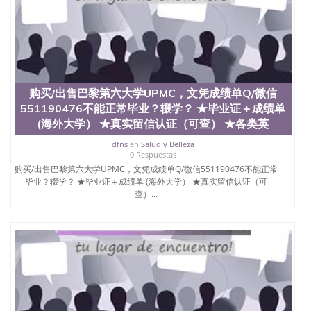
材料； 3、留服注册申请账号，付定金； 4、预约递
交时间，公司人员陪同客户本人一起去留服递交材
料； 5、等待结果，完成结果书留服直接邮寄给客户
6、客户确认收到结果，付余款。 我们对海外大学及
学院的毕业证成绩单所使用的材料，尺寸大小，防伪
结构（包括：水印，阴影底纹，钢印LOGO烫金烫
银，LOGO烫金烫银复合重叠。 文字图案浮雕，激光
购买/出售巴黎第六大学UPMC，文凭成绩单Q/微信
镭射，紫外荧光，温感，复印防伪）都有原版本文凭
对照。质量得到了广大海外客户群体的认可，同时和
551190476不能正常毕业？辍学？ ★毕业证＋成绩单
海外学校留学中介， 同时能做到与时俱进，及时掌握
(海外大学） ★真实留信认证（可查） ★各类英
各大院校的（毕业证，成绩单，资格证，学生卡，结
dfns
en
Salud y Belleza
业证，录取通知书，在读证明等相关材料）的版本更
0 Respuestas
新信息， 能够在时间掌握的海外学历文凭的样版，尺
购买/出售巴黎第六大学UPMC，文凭成绩单Q/微信551190476不能正常
寸大小，纸张材质，防伪技术等等，并在时间收集到
毕业？辍学？ ★毕业证＋成绩单 (海外大学） ★真实留信认证（可
原版实物，以求达到客户的需求。 我们的优势： 我
查）...
们在保证合理定价的同时，坚持较高性价比，通过品
质和效率不断优化，为您倾情诠释什么是高性价比。
咨询顾问：Sam q/微信:551190476 Q/微
信:551190476办理毕业证成绩单、教育部认证,录取通
知书，雅思，留学回国证明.
公司专业制作、办理、仿制、成绩单文凭、改成绩、
教育部学历学位认证、毕业证、成绩单、文凭、学历
文凭、假文凭假毕业证假学历书制作、假制作、办