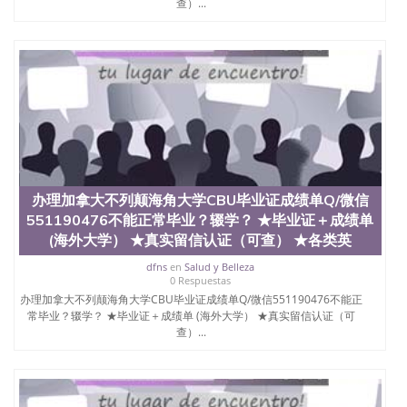
查）...
定金下单； 3、公司确认到账转制作点做电子图；
4、电子图做好发给客户确认； 5、电子图确认好转成
品部做成品； 6、成品做好拍照或者视频确认再付余
款； 7、快递给客户（国内顺丰，国外DHL）。 三、
真实网上可查的证明材料 1、教育部学历学位认证，
留服真实存档可查，存档。 2、留学回国人员证明
（使馆认证），使馆网站真实存档可查。 3、留信网
真实可查认证办理，存档可查，终身受用。 四、办理
流程农业科学院、艺术与建筑学院、商学院、交流学
院、地球及物质科学院、教育学院、工程学院、健康
与人类发展学院、信息工程与科学学院、人文学院、
办理加拿大不列颠海角大学CBU毕业证成绩单Q/微信
护理学院、科学学院等。学校的教育学院排名在全美
前十名，工学院排名在前十五名，且继续攀升中。纽
551190476不能正常毕业？辍学？ ★毕业证＋成绩单
约大学为学生们提供本科、硕士及博士学位。学校的
(海外大学） ★真实留信认证（可查） ★各类英
专业课程包括：会计学、MBA、财务、教育、建筑工
dfns
en
Salud y Belleza
程、经济、医学、护理、文学、音乐、生物学、统计
0 Respuestas
学、美术、电子工程、天文学、农业、环境污染控
办理加拿大不列颠海角大学CBU毕业证成绩单Q/微信551190476不能正
制、历史、电气工程、生物工程、建筑设计、工商管
常毕业？辍学？ ★毕业证＋成绩单 (海外大学） ★真实留信认证（可
理、材料科学、机械工程、航天工程、土木工程、数
查）...
学、化学、英语、社会科学、心理学、戏剧、市场营
销、机械工程、计算机科学、物理学、人工智能、商
科、金融专业 1、客户提供相关材料，确定客户办理
信息，给出操作方案； 2、补充毕业证成绩单等相关