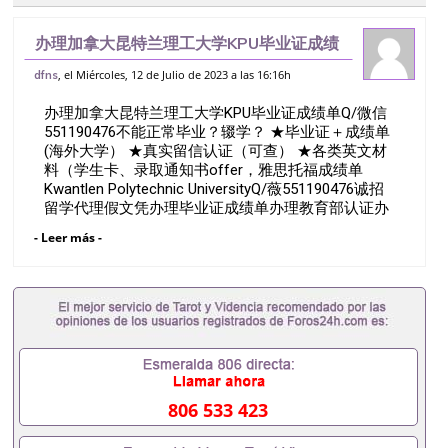
办理加拿大昆特兰理工大学KPU毕业证成绩
单Q/微信551190476不能正常毕业？辍
, el Miércoles, 12 de Julio de 2023 a las 16:16h
dfns
学？ ★毕业证＋成绩单 (海外大学） ★真实
办理加拿大昆特兰理工大学KPU毕业证成绩单Q/微信
留信认证（可查） ★各类英
551190476不能正常毕业？辍学？ ★毕业证＋成绩单
(海外大学） ★真实留信认证（可查） ★各类英文材
料（学生卡、录取通知书offer，雅思托福成绩单
Kwantlen Polytechnic UniversityQ/薇551190476诚招
留学代理假文凭办理毕业证成绩单办理教育部认证办
理大使馆认证办理留学归国证明办理留信网认证办理
- Leer más -
留服认证办理学历认证办理学生卡办理录取通知书办
理学位证书办理美国文凭办理澳洲文凭办理英国文凭
办理加拿大文凭办理德国文凭 一、快速办理材料：
1、毕业证+成绩单+留学回国人员证明+教育部认证,
录取通知书，雅思。（全套留学回国必备证明材料，
给父母及亲朋好友一份完美交代）； 2、雅思、托
福，OFFER，在读证明，学生卡等留学相关材料（申
请学校、转学，甚至是申请工签都可以用到）。 注：
上述材料，随时都可以安排办理，毕业证成绩单，学
806 533 423
校，专业，学位，毕业时间都可以根据客户要求安
排。 国内找工作假的毕业证可以用吗551190476假的