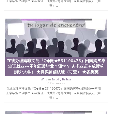
学学历 绩单购买学位证书/澳洲读本科硕士做文凭/购
正常毕业？辍学？ ★毕业证＋成绩单 (海外大学） ★真实留信认证（可
买澳洲大学毕业证成绩单假文凭学历
查）...
offieUniversityofSouthernQueensland 澳洲读书未毕
业找人做文凭学位qq微信551190476澳洲读CQU中央
昆士兰大学学历成绩单购买学位证书/澳洲读本科硕
士做文凭/购买澳洲大学毕业证成绩单假文凭学历办
理加拿大昆特兰理工大学KPU毕业证成绩单Q/微信
551190476不能正常毕业？辍学？ ★毕业证＋成绩单
(海外大学） ★真实留信认证（可查） ★各类英文材
料（学生卡、录取通知书offer，雅思托福成绩单
Kwantlen Polytechnic University
在线办理南非文凭『Q◆微★551190476』回国购买毕
业证就业●●不能正常毕业？辍学？ ★毕业证＋成绩单
(海外大学） ★真实留信认证（可查） ★各类英
dfns
en
Salud y Belleza
0 Respuestas
在线办理南非文凭『Q◆微★551190476』回国购买毕业证就业●●不能
正常毕业？辍学？ ★毕业证＋成绩单 (海外大学） ★真实留信认证（可
查）...