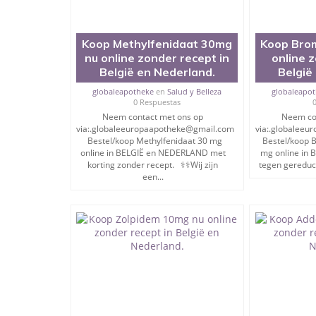
☑️Al onze medicijnen zijn van de hoogste farmac
Koop Methylfenidaat 30mg
Koop Bro
☑️Express levering binnen 1 tot 3 dagen
nu online zonder recept in
online 
☑️Koop bij ons zonder doktersrecept
België en Nederland.
België
☑️Wij bieden eenvoudige en handige betaalmethode
globaleapotheke
en
Salud y Belleza
globaleapo
0 Respuestas
☑️Wij bieden een trackingnummer voor alle bestel
Neem contact met ons op
Neem co
via:.globaleeuropaapotheke@gmail.com
via:.globalee
☑️ Discrete verpakking en verzending✈✈
Bestel/koop Methylfenidaat 30 mg
Bestel/koop 
online in BELGIË en NEDERLAND met
mg online in
☑️ Veilig, betrouwbaar en gegarandeerd
korting zonder recept. ⚕️⚕️Wij zijn
tegen gereduce
een...
☑️ Wij bieden tot 15% korting aan alle klanten
☑️ Wij zijn 24/7 actief om alle bestellingen en v
✔️✔️ WIJ HEBBEN ALLE HIERONDER VERMELDE 
OP VOORRAAD✔️✔️