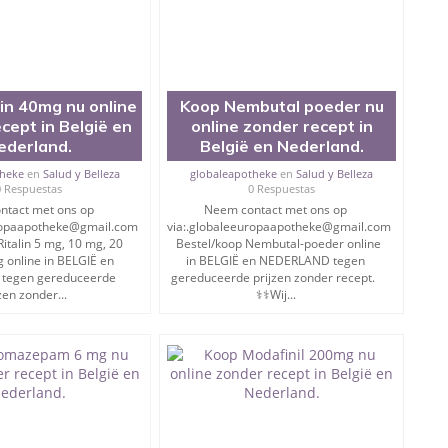
erknamen, zoals Roxicodon en OxyContin.
oïde die medisch wordt gebruikt voor de behandeling van
in 40mg nu online
Koop Nembutal poeder nu
cept in België en
online zonder recept in
jn.
ederland.
België en Nederland.
theke
en
Salud y Belleza
globaleapotheke
en
Salud y Belleza
0 Respuestas
0 Respuestas
ntact met ons op
Neem contact met ons op
uropaapotheke@gmail.com
via:.globaleeuropaapotheke@gmail.com
italin 5 mg, 10 mg, 20
Bestel/koop Nembutal-poeder online
 online in BELGIË en
in BELGIË en NEDERLAND tegen
tegen gereduceerde
gereduceerde prijzen zonder recept.
zen zonder...
⚕️⚕️Wij...
ESMIDDELEN BIJ ONS ✔️✔️