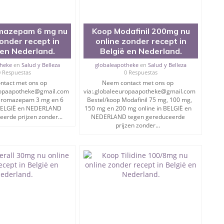
eutische kwaliteit en goedgekeurd door de FDA.
mazepam 6 mg nu
Koop Modafinil 200mg nu
zonder recept in
online zonder recept in
 en Nederland.
België en Nederland.
n (bankoverschrijving, Paypal, Revolut, Bitcoin)
theke
en
Salud y Belleza
globaleapotheke
en
Salud y Belleza
0 Respuestas
0 Respuestas
lingen.
ntact met ons op
Neem contact met ons op
uropaapotheke@gmail.com
via:.globaleeuropaapotheke@gmail.com
Bromazepam 3 mg en 6
Bestel/koop Modafinil 75 mg, 100 mg,
 BELGIË en NEDERLAND
150 mg en 200 mg online in BELGIË en
erde prijzen zonder...
NEDERLAND tegen gereduceerde
prijzen zonder...
ragen te beantwoorden.
MEDICIJNEN IN ALLE MILIGRAMS, MERKEN EN GENERICS