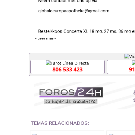
Neem contact met ons op via:.
globaleeuropaapotheke@gmail.com
Bestel/koop Concerta XL 18 mg, 27 mg, 36 mg e
gereduceerde prijzen zonder recept.
- Leer más -
⚕️⚕️Wij zijn een vertrouwde en erkende farmaceutis
806 533 423
91
- Opioïden
- Benzodiazepinen
- Barbituraten
- Stimulerende middelen
- Pijnstillers
TEMAS RELACIONADOS:
- Slaap- en slapeloosheidsmiddelen