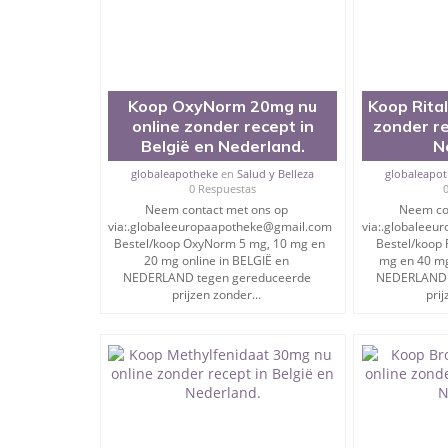
Oxycodon wordt verkocht onder verschillende m
Oxycodon is een krachtige semi-synthetische opi
matige tot ernstige pijn.
Koop OxyNorm 20mg nu
Koop Rital
online zonder recept in
zonder re
Het is een zeer verslavend en veelgebruikt medici
België en Nederland.
N
globaleapotheke
en
Salud y Belleza
globaleapo
0 Respuestas
Hoe u kunt bestellen:
Neem contact met ons op
Neem co
via:.globaleeuropaapotheke@gmail.com
via:.globalee
Bestel/koop OxyNorm 5 mg, 10 mg en
Bestel/koop R
20 mg online in BELGIË en
mg en 40 mg
Neem contact met ons op via: .
NEDERLAND tegen gereduceerde
NEDERLAND 
prijzen zonder...
prij
globaleeuropaapotheke@gmail.com
✔️✔️VOORDELEN VAN HET BESTELLEN VAN GENE
☑️Wij zijn betrouwbare online verkopers