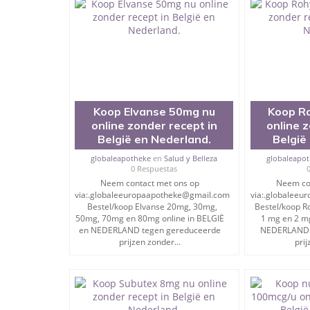
- Afslankproducten
- Angstremmende middelen
- Steroïden
- Diabetesproducten
- ADHD-medicijnen
Koop Elvanse 50mg nu
Koop R
online zonder recept in
online 
- Seksuele pillen voor mannen en vrouwen
België en Nederland.
België
- Abortuspillen
globaleapotheke
en
Salud y Belleza
globaleapo
0 Respuestas
Neem contact met ons op
Neem co
via:.globaleeuropaapotheke@gmail.com
via:.globalee
en vele andere generieke geneesmiddelen.
Bestel/koop Elvanse 20mg, 30mg,
Bestel/koop Ro
50mg, 70mg en 80mg online in BELGIË
1 mg en 2 mg
en NEDERLAND tegen gereduceerde
NEDERLAND 
prijzen zonder...
prij
Neem contact met ons op via: .
globaleeuropaapotheke@gmail.com