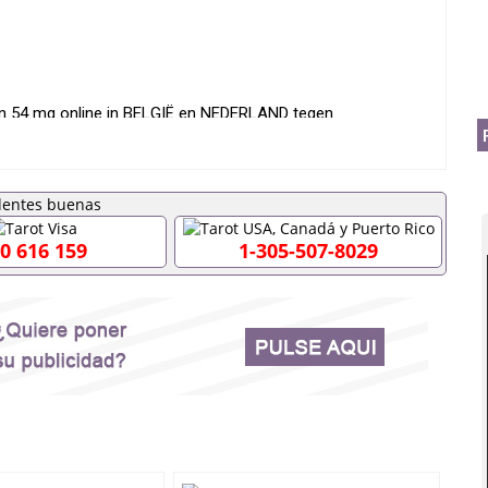
n 54 mg online in BELGIË en NEDERLAND tegen
che leverancier van: ⚕️⚕️
0 616 159
1-305-507-8029