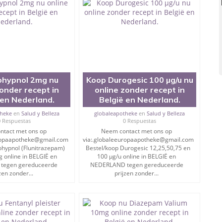
ohypnol 2mg nu
Koop Durogesic 100 µg/u nu
zonder recept in
online zonder recept in
 en Nederland.
België en Nederland.
theke
en
Salud y Belleza
globaleapotheke
en
Salud y Belleza
0 Respuestas
0 Respuestas
ntact met ons op
Neem contact met ons op
uropaapotheke@gmail.com
via:.globaleeuropaapotheke@gmail.com
hypnol (Flunitrazepam)
Bestel/koop Durogesic 12,25,50,75 en
 online in BELGIË en
100 µg/u online in BELGIË en
tegen gereduceerde
NEDERLAND tegen gereduceerde
zen zonder...
prijzen zonder...