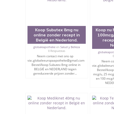
Wij bieden meer dan 200 verschillende producten
Als u last heeft van pijn, angst, lichamelijke zwa
verkrijgbaar in onze apotheek in DUITSLAND.
Snelle levering op alle adressen in Europa en daa
Koop Subutex 8mg nu
Koop nu F
We hebben momenteel een speciale aanbieding en 
online zonder recept in
100mcg/
België en Nederland.
recep
We accepteren kleine en grote bestellingen met e
N
globaleapotheke
en
Salud y Belleza
0 Respuestas
globaleapo
Neem contact met ons op
♛♛♛ BEST VERKOCHTE PRODUCTEN EN ALLE 
via:.globaleeuropaapotheke@gmail.com
Neem co
Bestel/koop Subutex 8mg online in
via:.globalee
BELGIË en NEDERLAND tegen
Bestel/koop 
gereduceerde prijzen zonder...
mcg/u, 25 mcg
➡️NEMBUTAL PENTOBARBITAL NATRIUM 100ML
en 100 mcg/u
NEDER
➡️FENTANYL PLEISTERS
➡️NEMBUTAL POEDER
➡️ADDERALL
➡️ROHYPNOL