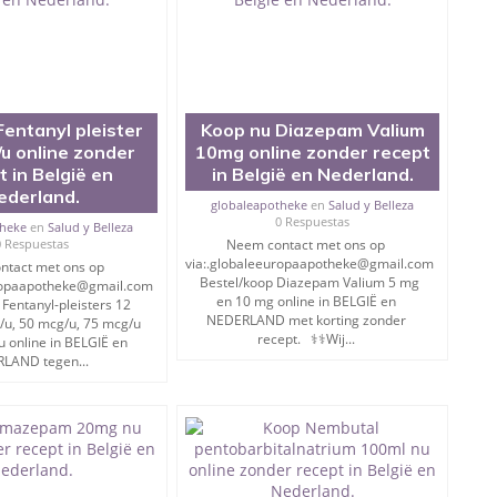
, merken en generieke medicijnen.
kte en slapeloosheid, zijn alle medicijnen nu zonder recept
rbuiten.
entanyl pleister
Koop nu Diazepam Valium
onze huidige prijzen zijn betaalbaar.
u online zonder
10mg online zonder recept
t in België en
in België en Nederland.
en minimale bestelling van 100 tabletten.
ederland.
globaleapotheke
en
Salud y Belleza
0 Respuestas
theke
en
Salud y Belleza
0 Respuestas
Neem contact met ons op
MILIGRAMS ZIJN OP VOORRAAD;♛♛♛
via:.globaleeuropaapotheke@gmail.com
ntact met ons op
Bestel/koop Diazepam Valium 5 mg
uropaapotheke@gmail.com
en 10 mg online in BELGIË en
Fentanyl-pleisters 12
NEDERLAND met korting zonder
/u, 50 mcg/u, 75 mcg/u
 EN 250ML
recept. ⚕️⚕️Wij...
 online in BELGIË en
LAND tegen...