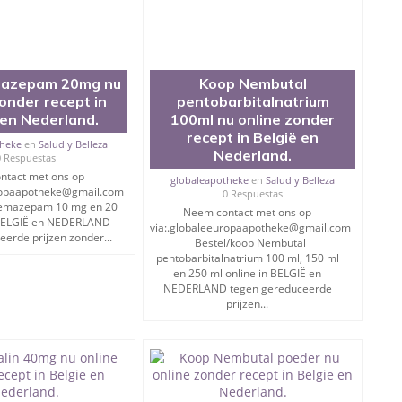
azepam 20mg nu
Koop Nembutal
zonder recept in
pentobarbitalnatrium
 en Nederland.
100ml nu online zonder
recept in België en
theke
en
Salud y Belleza
Nederland.
0 Respuestas
ntact met ons op
globaleapotheke
en
Salud y Belleza
uropaapotheke@gmail.com
0 Respuestas
emazepam 10 mg en 20
Neem contact met ons op
 BELGIË en NEDERLAND
via:.globaleeuropaapotheke@gmail.com
erde prijzen zonder...
Bestel/koop Nembutal
pentobarbitalnatrium 100 ml, 150 ml
en 250 ml online in BELGIË en
NEDERLAND tegen gereduceerde
prijzen...