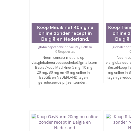
➡️RITALIN
➡️METHADON
➡️ELVANSE
Koop Medikinet 40mg nu
Koop Tem
online zonder recept in
online 
➡️CONCERTA
België en Nederland.
België
➡️VYVANSE
globaleapotheke
en
Salud y Belleza
globaleapo
0 Respuestas
➡️SUBUTEX
Neem contact met ons op
Neem co
via:.globaleeuropaapotheke@gmail.com
via:.globalee
➡️FENTANYL POEDER
Bestel/koop Medikinet 5 mg, 10 mg,
Bestel/koop T
20 mg, 30 mg en 40 mg online in
mg online in
➡️TILIDINE
BELGIË en NEDERLAND tegen
tegen gereduce
gereduceerde prijzen zonder...
➡️CODEÏNE FOSFAAT
➡️DIAZEPAM
Neem contact met ons op via: .
globaleeuropaapotheke@gmail.com