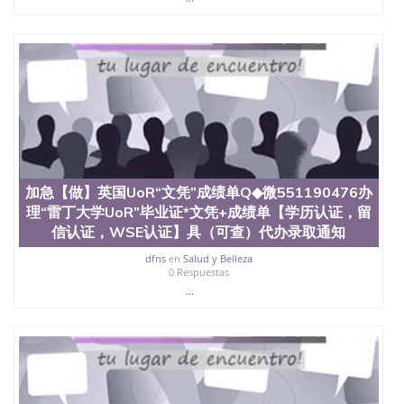
年，简称SJSU，是加州历史悠久的大学之一，也是美
西地区的公立大学之一。位于圣何塞市San Jose中
心，占地154公顷。它是一所位于加利福尼亚州的著
名综合性公立大学，它以极高的就业率，全美名列前
茅的毕业薪资，浓厚的多元化学术氛围，杰出的本科
教育质量，被《福克斯》杂志评选为全美50强公立综
合性大学，每年有来自世界各地的成百上千的海外学
生前往求学。 至今，这是一所在世界上享有学术地
位、声誉、实习机会和影响力的高等教育机构，并获
誉为美国本科教育质量的核心代表。其计算机系与会
计系更是在当今美国大学教学排名中表现优异。其毕
加急【做】英国UoR“文凭”成绩单Q◆微551190476办
业生大多可以在其所处地域的世界硅谷中心得到工作
机会。许多硅谷公司甚至在学生大三和大四的学期提
理“雷丁大学UoR”毕业证*文凭+成绩单【学历认证，留
供许多相应科系的实习机会。无论是加州大学系统
信认证，WSE认证】具（可查）代办录取通知
(UC)，还是加州州立大学系统(CSU), 圣何塞州立大学
dfns
en
Salud y Belleza
都占据着加州所有大学中的地理位置。 圣何塞州立大
0 Respuestas
学座落于硅谷(Silicon Valley), 于附近的旧金山-圣何塞
...
地区为全美的重要科技中心。约有学生三万人，超过
134种学士学科和65个硕士学科，并有来自世界60余
国的学生来此就读。其有名的科系如计算机科学，电
子工程学，工商管理学，艺术设计，和航空学等，深
受性肯定及好评；而各种大学部和研究所的商学课程
也吸引了众多不同国家的专业人士前来研究与学习。
二、办理流程： 1、收集客户办理信息； 2、客户付