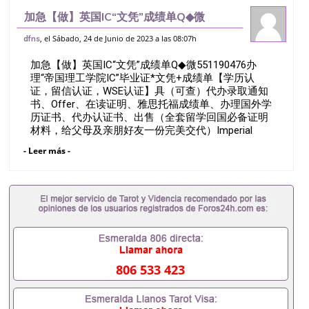
加急【做】英国IC“文凭”成绩单Q◆微
551190476办理“帝国理工学院IC”毕业证*
, el Sábado, 24 de Junio de 2023 a las 08:07h
dfns
文凭+成绩单【学历认证，留信认证，WSE
加急【做】英国IC“文凭”成绩单Q◆微551190476办
认证】具（可查）代办录取通知
理“帝国理工学院IC”毕业证*文凭+成绩单【学历认
证，留信认证，WSE认证】具（可查）代办录取通知
书、Offer、在读证明、雅思托福成绩单、办理国外学
历证书、代办认证书、出售（全套留学回国必备证明
材料，给父母及亲朋好友一份完美交代）Imperial
College LondonQ/薇551190476诚招留学代理假文凭
- Leer más -
办理毕业证成绩单办理教育部认证办理大使馆认证办
理留学归国证明办理留信网认证办理留服认证办理学
历认证办理学生卡办理录取通知书办理学位证书办理
美国文凭办理澳洲文凭办理英国文凭办理加拿大文凭
办理德国文凭 一、快速办理材料： 1、毕业证+成绩
单+留学回国人员证明+教育部认证,录取通知书，雅
思。（全套留学回国必备证明材料，给父母及亲朋好
友一份完美交代）； 2、雅思、托福，OFFER，在读
证明，学生卡等留学相关材料（申请学校、转学，甚
806 533 423
至是申请工签都可以用到）。 注：上述材料，随时都
可以安排办理，毕业证成绩单，学校，专业，学位，
毕业时间都可以根据客户要求安排。 国内找工作假的