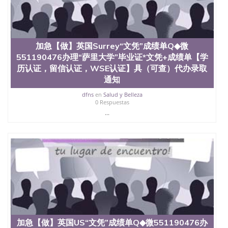
定金下单； 3、公司确认到账转制作点做电子图；
4、电子图做好发给客户确认； 5、电子图确认好转成
品部做成品； 6、成品做好拍照或者视频确认再付余
款； 7、快递给客户（国内顺丰，国外DHL）。 三、
真实网上可查的证明材料 1、教育部学历学位认证，
加急【做】英国Surrey“文凭”成绩单Q◆微
留服真实存档可查，存档。 2、留学回国人员证明
551190476办理“萨里大学”毕业证*文凭+成绩单【学
（使馆认证），使馆网站真实存档可查。 3、留信网
历认证，留信认证，WSE认证】具（可查）代办录取
真实可查认证办理，存档可查，终身受用。 四、办理
通知
流程农业科学院、艺术与建筑学院、商学院、交流学
院、地球及物质科学院、教育学院、工程学院、健康
dfns
en
Salud y Belleza
0 Respuestas
与人类发展学院、信息工程与科学学院、人文学院、
护理学院、科学学院等。学校的教育学院排名在全美
...
前十名，工学院排名在前十五名，且继续攀升中。纽
约大学为学生们提供本科、硕士及博士学位。学校的
专业课程包括：会计学、MBA、财务、教育、建筑工
程、经济、医学、护理、文学、音乐、生物学、统计
学、美术、电子工程、天文学、农业、环境污染控
制、历史、电气工程、生物工程、建筑设计、工商管
理、材料科学、机械工程、航天工程、土木工程、数
学、化学、英语、社会科学、心理学、戏剧、市场营
销、机械工程、计算机科学、物理学、人工智能、商
科、金融专业 1、客户提供相关材料，确定客户办理
信息，给出操作方案； 2、补充毕业证成绩单等相关
加急【做】英国US“文凭”成绩单Q◆微551190476办