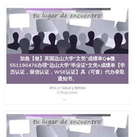
加急【做】英国边山大学“文凭”成绩单Q◆微
551190476办理“边山大学”毕业证*文凭+成绩单【学
历认证，留信认证，WSE认证】具（可查）代办录取
通知书、
dfns
en
Salud y Belleza
0 Respuestas
...