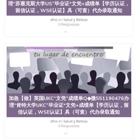
材料； 3、留服注册申请账号，付定金； 4、预约递
理“苏塞克斯大学US”毕业证*文凭+成绩单【学历认证，
交时间，公司人员陪同客户本人一起去留服递交材
留信认证，WSE认证】具（可查）代办录取通知
料； 5、等待结果，完成结果书留服直接邮寄给客户
6、客户确认收到结果，付余款。 我们对海外大学及
dfns
en
Salud y Belleza
学院的毕业证成绩单所使用的材料，尺寸大小，防伪
0 Respuestas
结构（包括：水印，阴影底纹，钢印LOGO烫金烫
...
银，LOGO烫金烫银复合重叠。 文字图案浮雕，激光
镭射，紫外荧光，温感，复印防伪）都有原版本文凭
对照。质量得到了广大海外客户群体的认可，同时和
海外学校留学中介， 同时能做到与时俱进，及时掌握
各大院校的（毕业证，成绩单，资格证，学生卡，结
业证，录取通知书，在读证明等相关材料）的版本更
新信息， 能够在时间掌握的海外学历文凭的样版，尺
寸大小，纸张材质，防伪技术等等，并在时间收集到
原版实物，以求达到客户的需求。 我们的优势： 我
们在保证合理定价的同时，坚持较高性价比，通过品
质和效率不断优化，为您倾情诠释什么是高性价比。
加急【做】英国UKC“文凭”成绩单Q◆微551190476办
咨询顾问：Sam q/微信:551190476 Q/微
理“肯特大学UKC”毕业证*文凭+成绩单【学历认证，留
信:551190476办理毕业证成绩单、教育部认证,录取通
信认证，WSE认证】具（可查）代办录取通知
知书，雅思，留学回国证明.
dfns
en
Salud y Belleza
公司专业制作、办理、仿制、成绩单文凭、改成绩、
0 Respuestas
教育部学历学位认证、毕业证、成绩单、文凭、学历
...
文凭、假文凭假毕业证假学历书制作、假制作、办