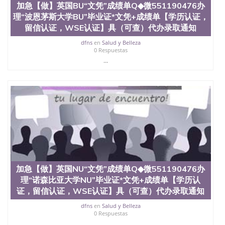
加急【做】英国BU“文凭”成绩单Q◆微551190476办
国外毕业证去哪认证QQ微信551190476找毕业证封皮
理“波恩茅斯大学BU”毕业证*文凭+成绩单【学历认证，
QQ微信551190476国外毕业证外壳定制QQ微信
551190476快速代办国外毕业证QQ微信551190476快
留信认证，WSE认证】具（可查）代办录取通知
速拿到国外文凭QQ微信551190476国外留学文凭认证
dfns
en
Salud y Belleza
QQ微信551190476国外文凭回国认证QQ微信
0 Respuestas
551190476泰国文凭办理QQ微信551190476法国留学
...
回国证明QQ微信551190476 国外烫金照片QQ微信
551190476外国文凭在中国有用吗QQ微信551190476
德国留学回国证明QQ微信551190476爱尔兰留学回国
证明QQ微信551190476国外硕士文凭办理QQ微信
551190476 网上买文凭可靠吗QQ微信551190476买国
外文凭质量QQ微信551190476国外本科毕业证怎么办
理QQ微信551190476国外大学文凭真制作QQ微信
551190476办国外文凭可找工作QQ微信551190476国
外大学有毕业证QQ微信551190476办理国外毕业证价
格QQ微信551190476国外编号查询QQ微信551190476
办理国外文凭要交定金吗QQ微信551190476办国外可
加急【做】英国NU“文凭”成绩单Q◆微551190476办
查文凭QQ微信551190476网上购买真文凭可信吗QQ
理“诺森比亚大学NU”毕业证*文凭+成绩单【学历认
微信551190476学士学位证书查询机构QQ微信
551190476 国外资格证书办理QQ微信551190476如何
证，留信认证，WSE认证】具（可查）代办录取通知
办理学历认证QQ微信551190476海外文凭认证办理
dfns
en
Salud y Belleza
QQ微信551190476 圣何塞州立大学（San Jose State
0 Respuestas
University, 又译为“圣荷西州立大学”）成立于1857
...