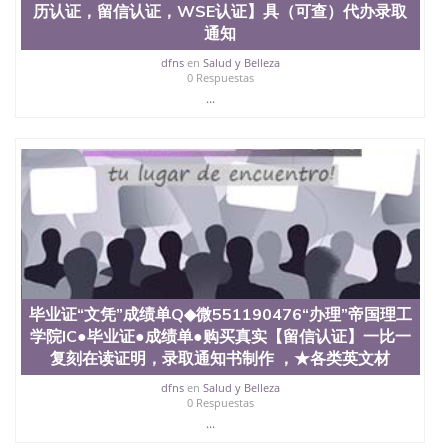
学学历 绩单购买学位证书/澳洲读本科硕士做文凭/购
历认证，留信认证，WSE认证】具（可查）代办录取
买澳洲大学毕业证成绩单假文凭学历
通知
offieUniversityofSouthernQueensland 澳洲读书未毕
业找人做文凭学位qq微信551190476澳洲读CQU中央
dfns
en
Salud y Belleza
昆士兰大学学历成绩单购买学位证书/澳洲读本科硕
0 Respuestas
士做文凭/购买澳洲大学毕业证成绩单假文凭学历加
...
急【做】英国IC“文凭”成绩单Q◆微551190476办理“帝
国理工学院IC”毕业证*文凭+成绩单【学历认证，留信
认证，WSE认证】具（可查）代办录取通知书、
Offer、在读证明、雅思托福成绩单、办理国外学历证
书、代办认证书、出售（全套留学回国必备证明材
料，给父母及亲朋好友一份完美交代）Imperial
College London
毕业证“文凭”成绩单Q◆微551190476“办理”帝国理工
学院IC●毕业证●成绩单●购买真实【留信认证】一比一
复刻在读证明，录取通知书制作 ，★各类英文材
dfns
en
Salud y Belleza
0 Respuestas
...