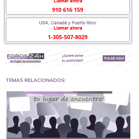
毕业证可以用吗551190476假的毕业证成绩单可以办
学历认证吗551190476要定居国外需要办理什么材料
910 616 159
551190476入职事业单位/国企假的毕业证会查吗
551190476入职国企/事业单位需要些什么材料
551190476办理假毕业证在国内能用吗, 挂科拿不到毕
业证怎么办, 毕业证丢了怎么办, 没有正常毕业怎么办
1-305-507-8029
理毕业证,没毕业可以办学历认证吗,您是否因为中途
辍学、挂科而没有正常毕业551190476您是否因为递
交材料不齐而被拒之门外551190476您是否因没正常
毕业而导致回国得不到教育部认证在校挂科了不想读
了,成绩不理想毕不了业怎么办551190476找工作没有
文凭怎么办,怎么办理本科/研究生文凭551190476如
何办理本科/硕士毕业证551190476网上买文凭可靠吗
551190476哪里可以买国外文凭551190476国外本科
TEMAS RELACIONADOS:
毕业证怎么办理551190476国外大学文凭可以打工作
吗551190476怎么办理 外假毕业证551190476哪里可
以制作美国毕业证551190476哪里可以办理澳洲毕业
证551190476留学生在哪里可以买假毕业证
551190476哪里可以办理加拿大毕业证551190476申
请学校办理假的毕业证成绩单可以吗551190476哪里
可以办理水印成绩单551190476哪里可以修改成绩单
GPA分数551190476假毕业证能查出来吗551190476
假文凭网上能查到吗551190476 如何拿到国外毕业证
QQ微信551190476办假大学毕业证QQ微信551190476