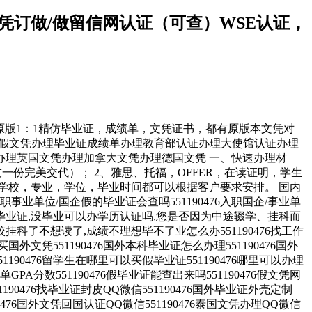
/文凭订做/做留信网认证（可查）WSE认证，
认证，原版1：1精仿毕业证，成绩单，文凭证书，都有原版本文凭对
476诚招留学代理假文凭办理毕业证成绩单办理教育部认证办理大使馆认证办理
理英国文凭办理加拿大文凭办理德国文凭 一、快速办理材
一份完美交代）； 2、雅思、托福，OFFER，在读证明，学生
学校，专业，学位，毕业时间都可以根据客户要求安排。 国内
入职事业单位/国企假的毕业证会查吗551190476入职国企/事业单
办理毕业证,没毕业可以办学历认证吗,您是否因为中途辍学、挂科而
挂科了不想读了,成绩不理想毕不了业怎么办551190476找工作
国外文凭551190476国外本科毕业证怎么办理551190476国外
1190476留学生在哪里可以买假毕业证551190476哪里可以办理
PA分数551190476假毕业证能查出来吗551190476假文凭网
1190476找毕业证封皮QQ微信551190476国外毕业证外壳定制
90476国外文凭回国认证QQ微信551190476泰国文凭办理QQ微信