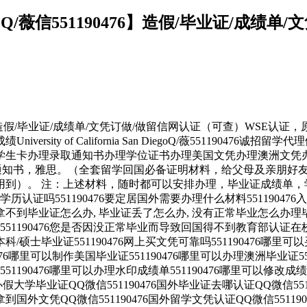
薇信551190476】造假/毕业证/成绩单
6】造假/毕业证/成绩单/文凭订做/做留信网认证（可查）WSE
ity of California San DiegoQ/薇551190
学生卡办理录取通知书办理学位证书办理美国文凭办理澳洲文凭办
取通知书，雅思。（全套留学回国必备证明材料，给父母及亲朋好友
到）。 注：上述材料，随时都可以安排办理，毕业证成绩单，
认证吗551190476要定居国外需要办理什么材料551190476
挂科拿不到毕业证怎么办, 毕业证丢了怎么办, 没有正常毕业怎么
551190476您是否因没正常毕业而导致回国得不到教育部认证在校
/硕士毕业证551190476网上买文凭可靠吗551190476哪里可以买
476哪里可以制作美国毕业证551190476哪里可以办理澳洲毕业证55
190476哪里可以办理水印成绩单551190476哪里可以修改成绩单G
76办假大学毕业证QQ微信551190476国外毕业证去哪认证QQ微信55
速拿到国外文凭QQ微信551190476国外留学文凭认证QQ微信5511