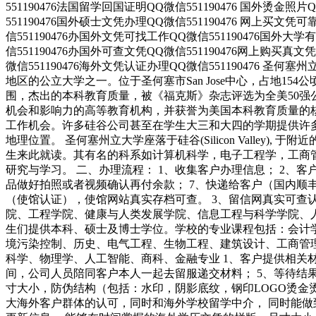
551190476法国留学回国证明QQ微信551190476 国外烫金照
551190476国外硕士文凭办理QQ微信551190476 网上买文凭
信551190476办国外文凭可找工作QQ微信551190476国外大
信551190476办国外可查文凭QQ微信551190476网上购买真文
微信551190476海外文凭认证办理QQ微信551190476 圣何塞州立
地区的公立大学之一。位于圣何塞市San Jose中心，占地
围，杰出的本科教育质量，被《福克斯》杂志评选为全美50强
机会和影响力的高等教育机构，并获誉为美国本科教育质量的
工作机会。许多硅谷公司甚至在学生大三和大四的学期提供许多相
地理位置。 圣何塞州立大学座落于硅谷(Silicon Valle
生来此就读。其有名的科系如计算机科学，电子工程学，工商
研究与学习。 二、办理流程： 1、收集客户办理信息； 2、客
品做好拍照或者视频确认再付余款； 7、快递给客户（国内顺丰
（使馆认证），使馆网站真实存档可查。 3、留信网真实可查
院、工程学院、健康与人类发展学院、信息工程与科学学院、
生们提供本科、硕士及博士学位。学校的专业课程包括：会计
境污染控制、历史、电气工程、生物工程、建筑设计、工商管
科学、物理学、人工智能、商科、金融专业 1、客户提供相关材
间，公司人员陪同客户本人一起去留服递交材料； 5、等待结
寸大小，防伪结构（包括：水印，阴影底纹，钢印LOGO烫金
大海外客户群体的认可，同时和海外学校留学中介， 同时能