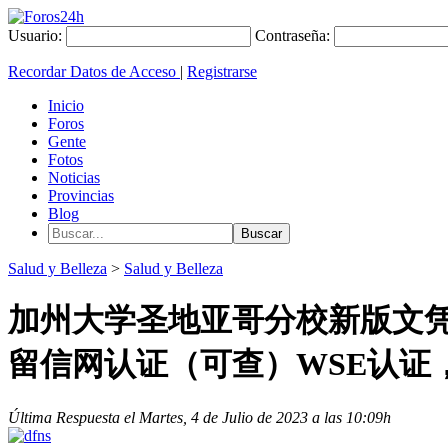
Usuario:
Contraseña:
Recordar Datos de Acceso
|
Registrarse
Inicio
Foros
Gente
Fotos
Noticias
Provincias
Blog
Salud y Belleza
>
Salud y Belleza
加州大学圣地亚哥分校新版文凭购买
留信网认证（可查）WSE认证
Última Respuesta el Martes, 4 de Julio de 2023 a las 10:09h