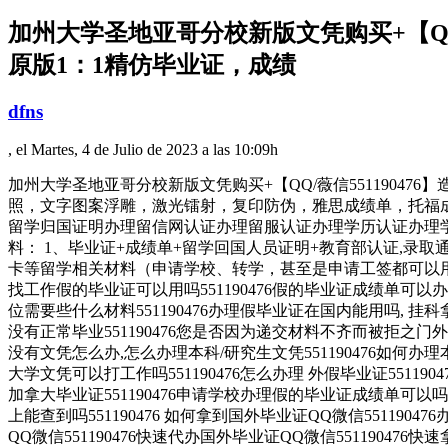
加州大学圣地亚哥分校新版文凭购买+【QQ/
原版1：1精仿毕业证，成绩
dfns
, el Martes, 4 de Julio de 2023 a las 10:09h
加州大学圣地亚哥分校新版文凭购买+【QQ/薇信55119047
照，文字图案浮雕，激光镭射，复印防伪，雅思成绩单，托福成绩Univers
留学归国证明办理留信网认证办理留服认证办理学历认证办理
料： 1、毕业证+成绩单+留学回国人员证明+教育部认证,录
卡等留学相关材料（申请学校、转学，甚至是申请工签都可以用
找工作假的毕业证可以用吗551190476假的毕业证成绩单可以办学历
位需要些什么材料551190476办理假毕业证在国内能用吗, 
没有正常毕业551190476您是否因为递交材料不齐而被拒之门外
没有文凭怎么办,怎么办理本科/研究生文凭551190476如何办理本科
大学文凭可以打工作吗551190476怎么办理 外假毕业证551190
加拿大毕业证551190476申请学校办理假的毕业证成绩单可以吗551
上能查到吗551190476 如何拿到国外毕业证QQ微信5511904
QQ微信551190476快速代办国外毕业证QQ微信551190476快