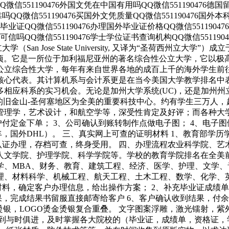
片QQ微信551190476外国文凭在中国有用吗QQ微信551190476
可靠吗QQ微信551190476买国外文凭质量QQ微信551190476
学有毕业证QQ微信551190476办理国外毕业证价格QQ微信551190
凭可信吗QQ微信551190476学士学位证书查询机构QQ微信55119
大学（San Jose State University, 又译为“圣荷西州
154公顷。它是一所位于加利福尼亚州的著名综合性公立大学，它
公立综合性大学，每年有来自世界各地的成百上千的海外学生前
核心代表。其计算机系与会计系更是在当今美国大学教学排名中
应科系的实习机会。无论是加州大学系统(UC)，还是加州州立大
y), 于附近的旧金山-圣何塞地区为全美的重要科技中心。约有学生三万
管理学，艺术设计，和航空学等，深受性肯定及好评；而各种大
户付定金下单； 3、公司确认到账转制作点做电子图； 4、电子图
，国外DHL）。 三、真实网上可查的证明材料 1、教育部学历
认证办理，存档可查，终身受用。 四、办理流程农业科学院、
人文学院、护理学院、科学学院等。学校的教育学院排名在全美
学、MBA、财务、教育、建筑工程、经济、医学、护理、文学
理、材料科学、机械工程、航天工程、土木工程、数学、化学、
料，确定客户办理信息，给出操作方案； 2、补充毕业证成绩单
果，完成结果书留服直接邮寄给客户 6、客户确认收到结果，付
烫银，LOGO烫金烫银复合重叠。 文字图案浮雕，激光镭射，
做到与时俱进，及时掌握各大院校的（毕业证，成绩单，资格证，