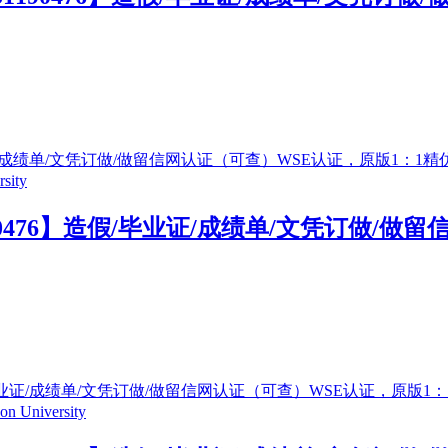
90476】造假/毕业证/成绩单/文凭订做/做