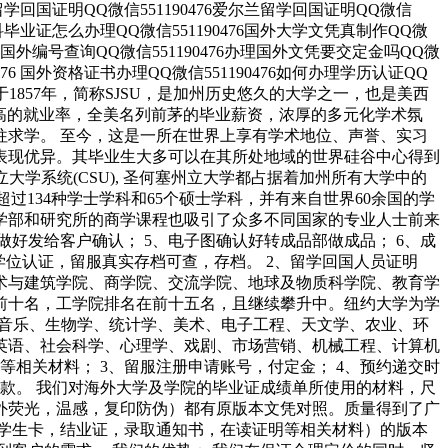
德国留学回国证明QQ微信551190476爱尔兰留学回国证明QQ微信
国外本科毕业证怎么办理QQ微信551190476国外大学文凭真制作QQ微
476国外编号查询QQ微信551190476办理国外文凭要交定金吗QQ微
0476 国外资格证书办理QQ微信551190476如何办理学历认证QQ
立大学”）成立于1857年，简称SJSU，是加州历史悠久的大学之一，也是美西
以极高的就业率，全美名列前茅的毕业薪资，浓厚的多元化学术氛
往求学。 至今，这是一所在世界上享有学术地位、声誉、实习
表现优异。其毕业生大多可以在其所处地域的世界硅谷中心得到
学系统(CSU), 圣何塞州立大学都占据着加州所有大学中的
人，超过134种学士学科和65个硕士学科，并有来自世界60余国的学
学部和研究所的商学课程也吸引了众多不同国家的专业人士前来
做好发给客户确认； 5、电子图确认好转成品部做成品； 6、成
学位认证，留服真实存档可查，存档。 2、留学回国人员证明
艺术与建筑学院、商学院、交流学院、地球及物质科学院、教育学
前十名，工学院排名在前十五名，且继续攀升中。纽约大学为学
、音乐、生物学、统计学、美术、电子工程、天文学、农业、环
英语、社会科学、心理学、戏剧、市场营销、机械工程、计算机
等相关材料； 3、留服注册申请账号，付定金； 4、预约递交时
余款。 我们对海外大学及学院的毕业证成绩单所使用的材料，尺
紫外荧光，温感，复印防伪）都有原版本文凭对照。质量得到了广
学生卡，结业证，录取通知书，在读证明等相关材料）的版本