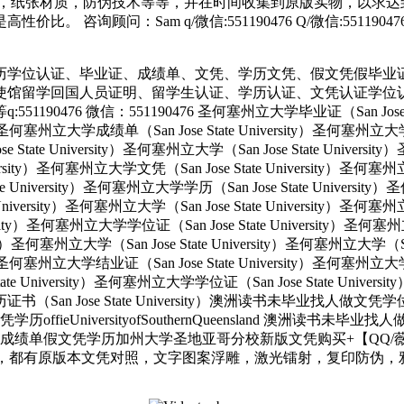
，纸张材质，防伪技术等等，并在时间收集到原版实物，以求达到
 咨询顾问：Sam q/微信:551190476 Q/微信:551
历学位认证、毕业证、成绩单、文凭、学历文凭、假文凭假毕业
使馆留学回国人员证明、留学生认证、学历认证、文凭认证学位
 微信：551190476 圣何塞州立大学毕业证（San Jose State 
ity）圣何塞州立大学成绩单（San Jose State University）圣何塞州立
e State University）圣何塞州立大学（San Jose State Univers
e University）圣何塞州立大学文凭（San Jose State University
tate University）圣何塞州立大学学历（San Jose State Univers
e University）圣何塞州立大学（San Jose State University）圣何塞
versity）圣何塞州立大学学位证（San Jose State University）圣何
ersity）圣何塞州立大学（San Jose State University）圣何塞州立大学（S
ity）圣何塞州立大学结业证（San Jose State University）圣何塞州立
State University）圣何塞州立大学学位证（San Jose State Unive
大学学历证书（San Jose State University）澳洲读书未毕业找
UniversityofSouthernQueensland 澳洲读书未毕
单假文凭学历加州大学圣地亚哥分校新版文凭购买+【QQ/薇信55
文凭对照，文字图案浮雕，激光镭射，复印防伪，雅思成绩单，托福成绩Univ