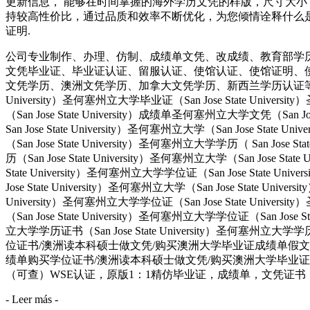
更新信息， 能够在时间掌握的海外学历文凭的样版，尺寸大小
持较高性价比，通过品质和效率不断优化，为您倾情诠释什么是高性价比。
证明.
公司专业制作、办理、仿制、成绩单文凭、改成绩、教育部学
文凭毕业证、毕业证认证、留服认证、使馆认证、使馆证明、
文凭学历、澳洲文凭学历、加拿大文凭学历、新西兰学历认证等q:551190476
University）圣何塞州立大学毕业证（San Jose State Univers
（San Jose State University）成绩单圣何塞州立大学文凭（San Jos
San Jose State University）圣何塞州立大学（San Jose Stat
（San Jose State University）圣何塞州立大学学历（ San Jose S
历（San Jose State University）圣何塞州立大学（San Jose Stat
State University）圣何塞州立大学学位证（San Jose State Uni
Jose State University）圣何塞州立大学（San Jose State Univ
University）圣何塞州立大学学位证（San Jose State Univers
（San Jose State University）圣何塞州立大学学位证（San Jose 
立大学学历证书（San Jose State University）圣何塞州立
位证书/澳洲读本科硕士做文凭/购买澳洲大学毕业证成绩单假文凭学历offie
绩单购买学位证书/澳洲读本科硕士做文凭/购买澳洲大学毕业证成绩
（可查）WSE认证，原版1：1精仿毕业证，成绩单，文凭证书，都有原版本
- Leer más -