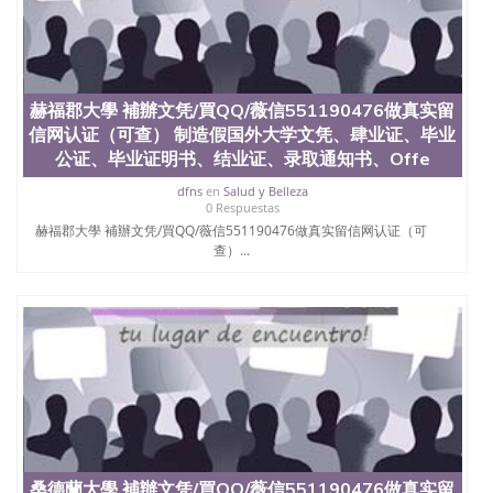
offieUniversityofSouthernQueensland 澳洲读书未毕
业找人做文凭学位qq微信551190476澳洲读CQU中央
昆士兰大学学历成绩单购买学位证书/澳洲读本科硕
士做文凭/购买澳洲大学毕业证成绩单假文凭学历切
斯特大學 補辦文凭/買QQ/薇信551190476做真实留信
赫福郡大學 補辦文凭/買QQ/薇信551190476做真实留
网认证（可查） 制造假国外大学文凭、肆业证、毕业
信网认证（可查） 制造假国外大学文凭、肆业证、毕业
公证、毕业证明书、结业证、录取通知书、Offer、在
读证明、雅思托福成绩单
公证、毕业证明书、结业证、录取通知书、Offe
dfns
en
Salud y Belleza
0 Respuestas
赫福郡大學 補辦文凭/買QQ/薇信551190476做真实留信网认证（可
查）...
桑德蘭大學 補辦文凭/買QQ/薇信551190476做真实留