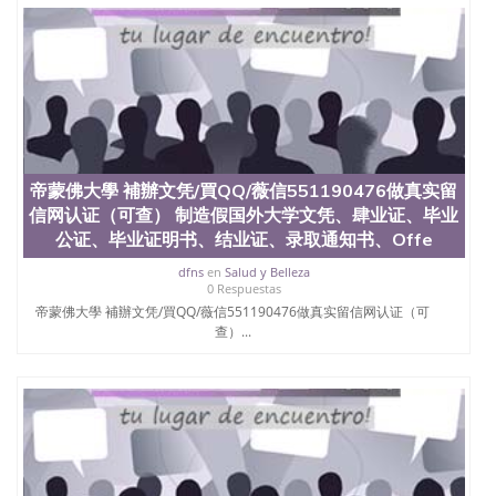
品部做成品； 6、成品做好拍照或者视频确认再付余
款； 7、快递给客户（国内顺丰，国外DHL）。 三、
真实网上可查的证明材料 1、教育部学历学位认证，
留服真实存档可查，存档。 2、留学回国人员证明
（使馆认证），使馆网站真实存档可查。 3、留信网
真实可查认证办理，存档可查，终身受用。 四、办理
流程农业科学院、艺术与建筑学院、商学院、交流学
院、地球及物质科学院、教育学院、工程学院、健康
与人类发展学院、信息工程与科学学院、人文学院、
帝蒙佛大學 補辦文凭/買QQ/薇信551190476做真实留
护理学院、科学学院等。学校的教育学院排名在全美
信网认证（可查） 制造假国外大学文凭、肆业证、毕业
前十名，工学院排名在前十五名，且继续攀升中。纽
公证、毕业证明书、结业证、录取通知书、Offe
约大学为学生们提供本科、硕士及博士学位。学校的
专业课程包括：会计学、MBA、财务、教育、建筑工
dfns
en
Salud y Belleza
0 Respuestas
程、经济、医学、护理、文学、音乐、生物学、统计
帝蒙佛大學 補辦文凭/買QQ/薇信551190476做真实留信网认证（可
学、美术、电子工程、天文学、农业、环境污染控
查）...
制、历史、电气工程、生物工程、建筑设计、工商管
理、材料科学、机械工程、航天工程、土木工程、数
学、化学、英语、社会科学、心理学、戏剧、市场营
销、机械工程、计算机科学、物理学、人工智能、商
科、金融专业 1、客户提供相关材料，确定客户办理
信息，给出操作方案； 2、补充毕业证成绩单等相关
材料； 3、留服注册申请账号，付定金； 4、预约递
交时间，公司人员陪同客户本人一起去留服递交材