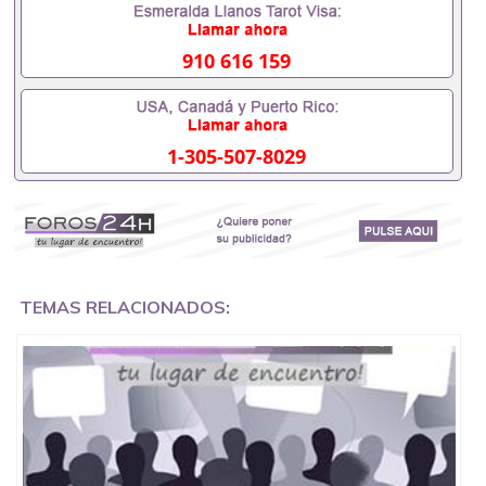
办理什么材料551190476入职事业单位/国企假的毕业
证会查吗551190476入职国企/事业单位需要些什么材
料551190476办理假毕业证在国内能用吗, 挂科拿不到
910 616 159
毕业证怎么办, 毕业证丢了怎么办, 没有正常毕业怎么
办理毕业证,没毕业可以办学历认证吗,您是否因为中
途辍学、挂科而没有正常毕业551190476您是否因为
递交材料不齐而被拒之门外551190476您是否因没正
1-305-507-8029
常毕业而导致回国得不到教育部认证在校挂科了不想
读了,成绩不理想毕不了业怎么办551190476找工作没
有文凭怎么办,怎么办理本科/研究生文凭551190476
如何办理本科/硕士毕业证551190476网上买文凭可靠
吗551190476哪里可以买国外文凭551190476国外本
科毕业证怎么办理551190476国外大学文凭可以打工
作吗551190476怎么办理 外假毕业证551190476哪里
可以制作美国毕业证551190476哪里可以办理澳洲毕
TEMAS RELACIONADOS:
业证551190476留学生在哪里可以买假毕业证
551190476哪里可以办理加拿大毕业证551190476申
请学校办理假的毕业证成绩单可以吗551190476哪里
可以办理水印成绩单551190476哪里可以修改成绩单
GPA分数551190476假毕业证能查出来吗551190476
假文凭网上能查到吗551190476 如何拿到国外毕业证
QQ微信551190476办假大学毕业证QQ微信551190476
国外毕业证去哪认证QQ微信551190476找毕业证封皮