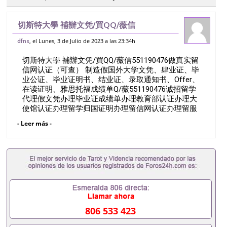
切斯特大學 補辦文凭/買QQ/薇信
551190476做真实留信网认证（可查） 制
, el Lunes, 3 de Julio de 2023 a las 23:34h
dfns
造假国外大学文凭、肆业证、毕业公证、毕
切斯特大學 補辦文凭/買QQ/薇信551190476做真实留
业证明书、结业证、录取通知书、Offe
信网认证（可查） 制造假国外大学文凭、肆业证、毕
业公证、毕业证明书、结业证、录取通知书、Offer、
在读证明、雅思托福成绩单Q/薇551190476诚招留学
代理假文凭办理毕业证成绩单办理教育部认证办理大
使馆认证办理留学归国证明办理留信网认证办理留服
认证办理学历认证办理学生卡办理录取通知书办理学
- Leer más -
位证书办理美国文凭办理澳洲文凭办理英国文凭办理
加拿大文凭办理德国文凭 一、快速办理材料： 1、毕
业证+成绩单+留学回国人员证明+教育部认证,录取通
知书，雅思。（全套留学回国必备证明材料，给父母
及亲朋好友一份完美交代）； 2、雅思、托福，
OFFER，在读证明，学生卡等留学相关材料（申请学
校、转学，甚至是申请工签都可以用到）。 注：上述
材料，随时都可以安排办理，毕业证成绩单，学校，
专业，学位，毕业时间都可以根据客户要求安排。 国
806 533 423
内找工作假的毕业证可以用吗551190476假的毕业证
成绩单可以办学历认证吗551190476要定居国外需要