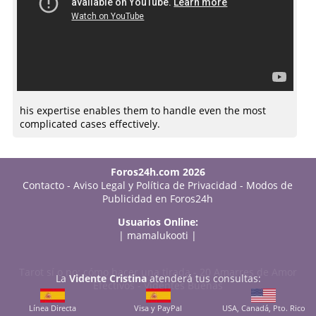
his expertise enables them to handle even the most
complicated cases effectively.
Foros24h.com 2026
Contacto
-
Aviso Legal y Política de Privacidad
-
Modos de
Publicidad en Foros24h
Usuarios Online:
|
mamalukooti
|
Tarot sí o no: cómo hacer una tirada
-
20 Amarres de Amor
La
Vidente Cristina
atenderá tus consultas:
Efectivos
-
Videntes Buenas
Línea Directa
Visa y PayPal
USA, Canadá, Pto. Rico