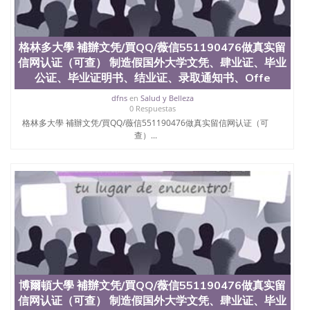
料； 5、等待结果，完成结果书留服直接邮寄给客户
6、客户确认收到结果，付余款。 我们对海外大学及
学院的毕业证成绩单所使用的材料，尺寸大小，防伪
结构（包括：水印，阴影底纹，钢印LOGO烫金烫
格林多大學 補辦文凭/買QQ/薇信551190476做真实留
银，LOGO烫金烫银复合重叠。 文字图案浮雕，激光
信网认证（可查） 制造假国外大学文凭、肆业证、毕业
镭射，紫外荧光，温感，复印防伪）都有原版本文凭
公证、毕业证明书、结业证、录取通知书、Offe
对照。质量得到了广大海外客户群体的认可，同时和
海外学校留学中介， 同时能做到与时俱进，及时掌握
dfns
en
Salud y Belleza
0 Respuestas
各大院校的（毕业证，成绩单，资格证，学生卡，结
格林多大學 補辦文凭/買QQ/薇信551190476做真实留信网认证（可
业证，录取通知书，在读证明等相关材料）的版本更
查）...
新信息， 能够在时间掌握的海外学历文凭的样版，尺
寸大小，纸张材质，防伪技术等等，并在时间收集到
原版实物，以求达到客户的需求。 我们的优势： 我
们在保证合理定价的同时，坚持较高性价比，通过品
质和效率不断优化，为您倾情诠释什么是高性价比。
咨询顾问：Sam q/微信:551190476 Q/微
信:551190476办理毕业证成绩单、教育部认证,录取通
知书，雅思，留学回国证明.
公司专业制作、办理、仿制、成绩单文凭、改成绩、
教育部学历学位认证、毕业证、成绩单、文凭、学历
文凭、假文凭假毕业证假学历书制作、假制作、办
博爾頓大學 補辦文凭/買QQ/薇信551190476做真实留
理、仿制学位证书、毕业证文凭、文凭毕业证、毕业
信网认证（可查） 制造假国外大学文凭、肆业证、毕业
证认证、留服认证、使馆认证、使馆证明、使馆留学