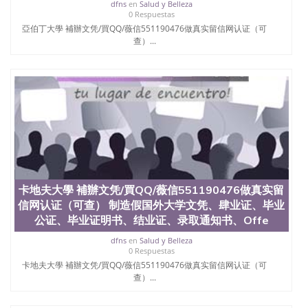
dfns
en
Salud y Belleza
心，占地154公顷。它是一所位于加利福尼亚州的著
0 Respuestas
名综合性公立大学，它以极高的就业率，全美名列前
亞伯丁大學 補辦文凭/買QQ/薇信551190476做真实留信网认证（可
茅的毕业薪资，浓厚的多元化学术氛围，杰出的本科
查）...
教育质量，被《福克斯》杂志评选为全美50强公立综
合性大学，每年有来自世界各地的成百上千的海外学
生前往求学。 至今，这是一所在世界上享有学术地
位、声誉、实习机会和影响力的高等教育机构，并获
誉为美国本科教育质量的核心代表。其计算机系与会
计系更是在当今美国大学教学排名中表现优异。其毕
业生大多可以在其所处地域的世界硅谷中心得到工作
机会。许多硅谷公司甚至在学生大三和大四的学期提
供许多相应科系的实习机会。无论是加州大学系统
(UC)，还是加州州立大学系统(CSU), 圣何塞州立大学
都占据着加州所有大学中的地理位置。 圣何塞州立大
卡地夫大學 補辦文凭/買QQ/薇信551190476做真实留
学座落于硅谷(Silicon Valley), 于附近的旧金山-圣何塞
地区为全美的重要科技中心。约有学生三万人，超过
信网认证（可查） 制造假国外大学文凭、肆业证、毕业
134种学士学科和65个硕士学科，并有来自世界60余
公证、毕业证明书、结业证、录取通知书、Offe
国的学生来此就读。其有名的科系如计算机科学，电
dfns
en
Salud y Belleza
子工程学，工商管理学，艺术设计，和航空学等，深
0 Respuestas
受性肯定及好评；而各种大学部和研究所的商学课程
卡地夫大學 補辦文凭/買QQ/薇信551190476做真实留信网认证（可
也吸引了众多不同国家的专业人士前来研究与学习。
查）...
二、办理流程： 1、收集客户办理信息； 2、客户付
定金下单； 3、公司确认到账转制作点做电子图；
4、电子图做好发给客户确认； 5、电子图确认好转成