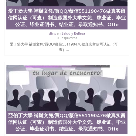
QQ微信551190476国外毕业证外壳定制QQ微信
551190476快速代办国外毕业证QQ微信551190476快
愛丁堡大學 補辦文凭/買QQ/薇信551190476做真实留
速拿到国外文凭QQ微信551190476国外留学文凭认证
信网认证（可查） 制造假国外大学文凭、肆业证、毕业
QQ微信551190476国外文凭回国认证QQ微信
551190476泰国文凭办理QQ微信551190476法国留学
公证、毕业证明书、结业证、录取通知书、Offe
回国证明QQ微信551190476 国外烫金照片QQ微信
dfns
en
Salud y Belleza
551190476外国文凭在中国有用吗QQ微信551190476
0 Respuestas
德国留学回国证明QQ微信551190476爱尔兰留学回国
愛丁堡大學 補辦文凭/買QQ/薇信551190476做真实留信网认证（可
证明QQ微信551190476国外硕士文凭办理QQ微信
查）...
551190476 网上买文凭可靠吗QQ微信551190476买国
外文凭质量QQ微信551190476国外本科毕业证怎么办
理QQ微信551190476国外大学文凭真制作QQ微信
551190476办国外文凭可找工作QQ微信551190476国
外大学有毕业证QQ微信551190476办理国外毕业证价
格QQ微信551190476国外编号查询QQ微信551190476
办理国外文凭要交定金吗QQ微信551190476办国外可
查文凭QQ微信551190476网上购买真文凭可信吗QQ
微信551190476学士学位证书查询机构QQ微信
551190476 国外资格证书办理QQ微信551190476如何
办理学历认证QQ微信551190476海外文凭认证办理
亞伯丁大學 補辦文凭/買QQ/薇信551190476做真实留
QQ微信551190476 圣何塞州立大学（San Jose State
信网认证（可查） 制造假国外大学文凭、肆业证、毕业
University, 又译为“圣荷西州立大学”）成立于1857
年，简称SJSU，是加州历史悠久的大学之一，也是美
公证、毕业证明书、结业证、录取通知书、Offe
西地区的公立大学之一。位于圣何塞市San Jose中