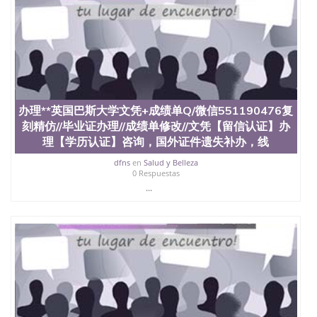
4、电子图做好发给客户确认； 5、电子图确认好转成
品部做成品； 6、成品做好拍照或者视频确认再付余
款； 7、快递给客户（国内顺丰，国外DHL）。 三、
真实网上可查的证明材料 1、教育部学历学位认证，
留服真实存档可查，存档。 2、留学回国人员证明
（使馆认证），使馆网站真实存档可查。 3、留信网
真实可查认证办理，存档可查，终身受用。 四、办理
流程农业科学院、艺术与建筑学院、商学院、交流学
办理**英国巴斯大学文凭+成绩单Q/微信551190476复
院、地球及物质科学院、教育学院、工程学院、健康
刻精仿//毕业证办理//成绩单修改//文凭【留信认证】办
与人类发展学院、信息工程与科学学院、人文学院、
理【学历认证】咨询，国外证件遗失补办，线
护理学院、科学学院等。学校的教育学院排名在全美
前十名，工学院排名在前十五名，且继续攀升中。纽
dfns
en
Salud y Belleza
约大学为学生们提供本科、硕士及博士学位。学校的
0 Respuestas
专业课程包括：会计学、MBA、财务、教育、建筑工
...
程、经济、医学、护理、文学、音乐、生物学、统计
学、美术、电子工程、天文学、农业、环境污染控
制、历史、电气工程、生物工程、建筑设计、工商管
理、材料科学、机械工程、航天工程、土木工程、数
学、化学、英语、社会科学、心理学、戏剧、市场营
销、机械工程、计算机科学、物理学、人工智能、商
科、金融专业 1、客户提供相关材料，确定客户办理
信息，给出操作方案； 2、补充毕业证成绩单等相关
材料； 3、留服注册申请账号，付定金； 4、预约递