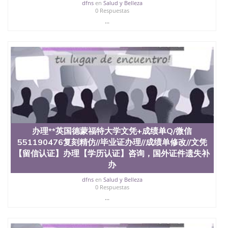
西地区的公立大学之一。位于圣何塞市San Jose中
dfns
en
Salud y Belleza
0 Respuestas
心，占地154公顷。它是一所位于加利福尼亚州的著
...
名综合性公立大学，它以极高的就业率，全美名列前
茅的毕业薪资，浓厚的多元化学术氛围，杰出的本科
教育质量，被《福克斯》杂志评选为全美50强公立综
合性大学，每年有来自世界各地的成百上千的海外学
生前往求学。 至今，这是一所在世界上享有学术地
位、声誉、实习机会和影响力的高等教育机构，并获
誉为美国本科教育质量的核心代表。其计算机系与会
计系更是在当今美国大学教学排名中表现优异。其毕
业生大多可以在其所处地域的世界硅谷中心得到工作
机会。许多硅谷公司甚至在学生大三和大四的学期提
供许多相应科系的实习机会。无论是加州大学系统
(UC)，还是加州州立大学系统(CSU), 圣何塞州立大学
办理**英国德蒙福特大学文凭+成绩单Q/微信
都占据着加州所有大学中的地理位置。 圣何塞州立大
551190476复刻精仿//毕业证办理//成绩单修改//文凭
学座落于硅谷(Silicon Valley), 于附近的旧金山-圣何塞
【留信认证】办理【学历认证】咨询，国外证件遗失补
地区为全美的重要科技中心。约有学生三万人，超过
办
134种学士学科和65个硕士学科，并有来自世界60余
国的学生来此就读。其有名的科系如计算机科学，电
dfns
en
Salud y Belleza
子工程学，工商管理学，艺术设计，和航空学等，深
0 Respuestas
受性肯定及好评；而各种大学部和研究所的商学课程
...
也吸引了众多不同国家的专业人士前来研究与学习。
二、办理流程： 1、收集客户办理信息； 2、客户付
定金下单； 3、公司确认到账转制作点做电子图；