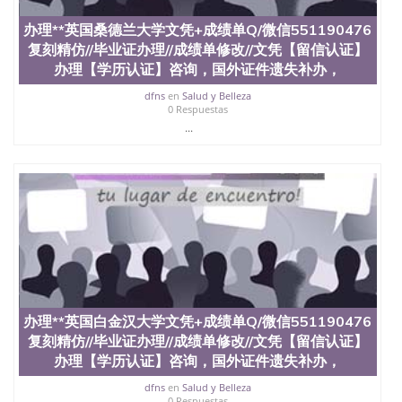
交时间，公司人员陪同客户本人一起去留服递交材
料； 5、等待结果，完成结果书留服直接邮寄给客户
办理**英国桑德兰大学文凭+成绩单Q/微信551190476
6、客户确认收到结果，付余款。 我们对海外大学及
复刻精仿//毕业证办理//成绩单修改//文凭【留信认证】
学院的毕业证成绩单所使用的材料，尺寸大小，防伪
办理【学历认证】咨询，国外证件遗失补办，
结构（包括：水印，阴影底纹，钢印LOGO烫金烫
银，LOGO烫金烫银复合重叠。 文字图案浮雕，激光
dfns
en
Salud y Belleza
镭射，紫外荧光，温感，复印防伪）都有原版本文凭
0 Respuestas
对照。质量得到了广大海外客户群体的认可，同时和
...
海外学校留学中介， 同时能做到与时俱进，及时掌握
各大院校的（毕业证，成绩单，资格证，学生卡，结
业证，录取通知书，在读证明等相关材料）的版本更
新信息， 能够在时间掌握的海外学历文凭的样版，尺
寸大小，纸张材质，防伪技术等等，并在时间收集到
原版实物，以求达到客户的需求。 我们的优势： 我
们在保证合理定价的同时，坚持较高性价比，通过品
质和效率不断优化，为您倾情诠释什么是高性价比。
咨询顾问：Sam q/微信:551190476 Q/微
信:551190476办理毕业证成绩单、教育部认证,录取通
知书，雅思，留学回国证明.
办理**英国白金汉大学文凭+成绩单Q/微信551190476
公司专业制作、办理、仿制、成绩单文凭、改成绩、
复刻精仿//毕业证办理//成绩单修改//文凭【留信认证】
教育部学历学位认证、毕业证、成绩单、文凭、学历
办理【学历认证】咨询，国外证件遗失补办，
文凭、假文凭假毕业证假学历书制作、假制作、办
dfns
en
Salud y Belleza
理、仿制学位证书、毕业证文凭、文凭毕业证、毕业
0 Respuestas