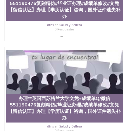
买澳洲大学毕业证成绩单假文凭学历
551190476复刻精仿//毕业证办理//成绩单修改//文凭
offieUniversityofSouthernQueensland 澳洲读书未毕
【留信认证】办理【学历认证】咨询，国外证件遗失补
业找人做文凭学位qq微信551190476澳洲读CQU中央
办
昆士兰大学学历成绩单购买学位证书/澳洲读本科硕
士做文凭/购买澳洲大学毕业证成绩单假文凭学历办
dfns
en
Salud y Belleza
理**英国谢菲尔德大学文凭+成绩单Q/微信
0 Respuestas
551190476复刻精仿//毕业证办理//成绩单修改//文凭
...
【留信认证】办理【学历认证】咨询，国外证件遗失
补办，线上购买*根据学校原版1：1 制作，做留信网
认证（可查）线上快速操作，诚信经营，推荐
办理**英国西苏格兰大学文凭+成绩单Q/微信
551190476复刻精仿//毕业证办理//成绩单修改//文凭
【留信认证】办理【学历认证】咨询，国外证件遗失补
办
dfns
en
Salud y Belleza
0 Respuestas