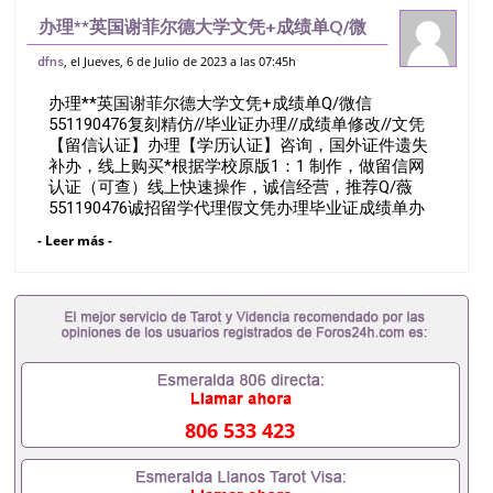
办理**英国谢菲尔德大学文凭+成绩单Q/微
信551190476复刻精仿//毕业证办理//成绩
, el Jueves, 6 de Julio de 2023 a las 07:45h
dfns
单修改//文凭【留信认证】办理【学历认
办理**英国谢菲尔德大学文凭+成绩单Q/微信
证】咨询，国外证件遗失补办
551190476复刻精仿//毕业证办理//成绩单修改//文凭
【留信认证】办理【学历认证】咨询，国外证件遗失
补办，线上购买*根据学校原版1：1 制作，做留信网
认证（可查）线上快速操作，诚信经营，推荐Q/薇
551190476诚招留学代理假文凭办理毕业证成绩单办
理教育部认证办理大使馆认证办理留学归国证明办理
- Leer más -
留信网认证办理留服认证办理学历认证办理学生卡办
理录取通知书办理学位证书办理美国文凭办理澳洲文
凭办理英国文凭办理加拿大文凭办理德国文凭 一、快
速办理材料： 1、毕业证+成绩单+留学回国人员证明
+教育部认证,录取通知书，雅思。（全套留学回国必
备证明材料，给父母及亲朋好友一份完美交代）；
2、雅思、托福，OFFER，在读证明，学生卡等留学
相关材料（申请学校、转学，甚至是申请工签都可以
用到）。 注：上述材料，随时都可以安排办理，毕业
806 533 423
证成绩单，学校，专业，学位，毕业时间都可以根据
客户要求安排。 国内找工作假的毕业证可以用吗
551190476假的毕业证成绩单可以办学历认证吗