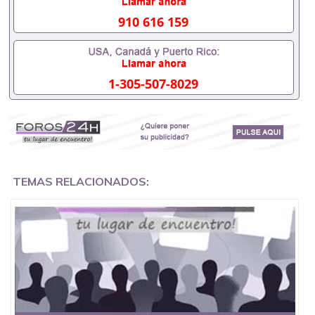
551190476要定居国外需要办理什么材料551190476
入职事业单位/国企假的毕业证会查吗551190476入职
910 616 159
国企/事业单位需要些什么材料551190476办理假毕业
证在国内能用吗, 挂科拿不到毕业证怎么办, 毕业证丢
了怎么办, 没有正常毕业怎么办理毕业证,没毕业可以
办学历认证吗,您是否因为中途辍学、挂科而没有正常
1-305-507-8029
毕业551190476您是否因为递交材料不齐而被拒之门
外551190476您是否因没正常毕业而导致回国得不到
教育部认证在校挂科了不想读了,成绩不理想毕不了业
怎么办551190476找工作没有文凭怎么办,怎么办理本
科/研究生文凭551190476如何办理本科/硕士毕业证
551190476网上买文凭可靠吗551190476哪里可以买
国外文凭551190476国外本科毕业证怎么办理
551190476国外大学文凭可以打工作吗551190476怎
TEMAS RELACIONADOS:
么办理 外假毕业证551190476哪里可以制作美国毕业
证551190476哪里可以办理澳洲毕业证551190476留
学生在哪里可以买假毕业证551190476哪里可以办理
加拿大毕业证551190476申请学校办理假的毕业证成
绩单可以吗551190476哪里可以办理水印成绩单
551190476哪里可以修改成绩单GPA分数551190476
假毕业证能查出来吗551190476假文凭网上能查到吗
551190476 如何拿到国外毕业证QQ微信551190476办
假大学毕业证QQ微信551190476国外毕业证去哪认证
QQ微信551190476找毕业证封皮QQ微信551190476国