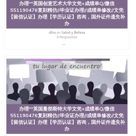
办理**英国创意艺术大学文凭+成绩单Q/微信
外毕业证外壳定制QQ微信551190476快速代办国外毕
551190476复刻精仿//毕业证办理//成绩单修改//文凭
业证QQ微信551190476快速拿到国外文凭QQ微信
551190476国外留学文凭认证QQ微信551190476国外
【留信认证】办理【学历认证】咨询，国外证件遗失补
文凭回国认证QQ微信551190476泰国文凭办理QQ微
办
信551190476法国留学回国证明QQ微信551190476 国
dfns
en
Salud y Belleza
外烫金照片QQ微信551190476外国文凭在中国有用吗
0 Respuestas
QQ微信551190476德国留学回国证明QQ微信
...
551190476爱尔兰留学回国证明QQ微信551190476国
外硕士文凭办理QQ微信551190476 网上买文凭可靠
吗QQ微信551190476买国外文凭质量QQ微信
551190476国外本科毕业证怎么办理QQ微信
551190476国外大学文凭真制作QQ微信551190476办
国外文凭可找工作QQ微信551190476国外大学有毕业
证QQ微信551190476办理国外毕业证价格QQ微信
551190476国外编号查询QQ微信551190476办理国外
文凭要交定金吗QQ微信551190476办国外可查文凭
QQ微信551190476网上购买真文凭可信吗QQ微信
551190476学士学位证书查询机构QQ微信551190476
办理**英国曼彻斯特大学文凭+成绩单Q/微信
国外资格证书办理QQ微信551190476如何办理学历认
证QQ微信551190476海外文凭认证办理QQ微信
551190476复刻精仿//毕业证办理//成绩单修改//文凭
551190476 圣何塞州立大学（San Jose State
【留信认证】办理【学历认证】咨询，国外证件遗失补
University, 又译为“圣荷西州立大学”）成立于1857
办
年，简称SJSU，是加州历史悠久的大学之一，也是美