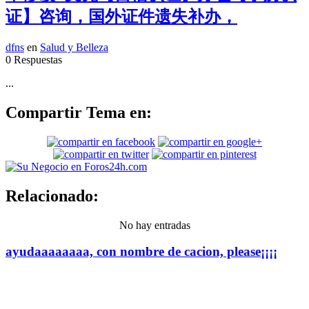
证】咨询，国外证件遗失补办，
dfns
en
Salud y Belleza
0 Respuestas
...
Compartir Tema en:
Relacionado:
No hay entradas
ayudaaaaaaaa, con nombre de cacion, please¡¡¡¡