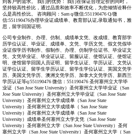
到客户的需求。 我们的优势： 我们在保证合理定价的同时，
坚持较高性价比，通过品质和效率不断优化，为您倾情诠释什
么是高性价比。 咨询顾问：Sam q/微信:551190476 Q/微
信:551190476办理毕业证成绩单、教育部认证,录取通知书，雅
思，留学回国证明.
公司专业制作、办理、仿制、成绩单文凭、改成绩、教育部学
历学位认证、毕业证、成绩单、文凭、学历文凭、假文凭假毕
业证假学历书制作、假制作、办理、仿制学位证书、毕业证文
凭、文凭毕业证、毕业证认证、留服认证、使馆认证、使馆证
明、使馆留学回国人员证明、留学生认证、学历认证、文凭认
证学位认证、留学生学历认证、留学生学位认证、英国文凭学
历、美国文凭学历、澳洲文凭学历、加拿大文凭学历、新西兰
学历认证等q:551190476 微信：551190476 圣何塞州立大学毕
业证（San Jose State University）圣何塞州立大学毕业证（San
Jose State University）圣何塞州立大学毕业证（San Jose State
University）圣何塞州立大学成绩单（San Jose State
University）圣何塞州立大学成绩单（ San Jose State
University）圣何塞州立大学成绩单（San Jose State
University）成绩单圣何塞州立大学文凭（San Jose State
University）圣何塞州立大学（San Jose State University）圣何
塞州立大学（San Jose State University）圣何塞州立大学（ San