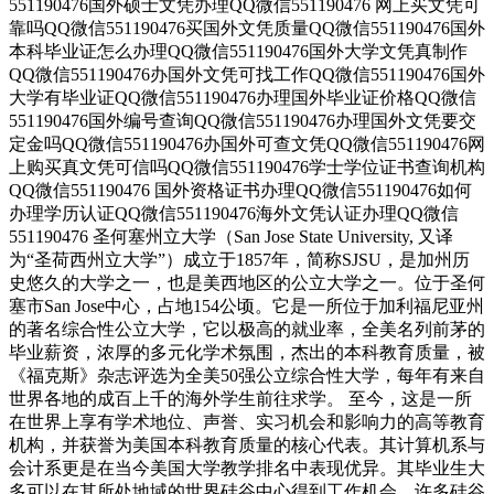
551190476国外硕士文凭办理QQ微信551190476 网上买文凭可
靠吗QQ微信551190476买国外文凭质量QQ微信551190476国外
本科毕业证怎么办理QQ微信551190476国外大学文凭真制作
QQ微信551190476办国外文凭可找工作QQ微信551190476国外
大学有毕业证QQ微信551190476办理国外毕业证价格QQ微信
551190476国外编号查询QQ微信551190476办理国外文凭要交
定金吗QQ微信551190476办国外可查文凭QQ微信551190476网
上购买真文凭可信吗QQ微信551190476学士学位证书查询机构
QQ微信551190476 国外资格证书办理QQ微信551190476如何
办理学历认证QQ微信551190476海外文凭认证办理QQ微信
551190476 圣何塞州立大学（San Jose State University, 又译
为“圣荷西州立大学”）成立于1857年，简称SJSU，是加州历
史悠久的大学之一，也是美西地区的公立大学之一。位于圣何
塞市San Jose中心，占地154公顷。它是一所位于加利福尼亚州
的著名综合性公立大学，它以极高的就业率，全美名列前茅的
毕业薪资，浓厚的多元化学术氛围，杰出的本科教育质量，被
《福克斯》杂志评选为全美50强公立综合性大学，每年有来自
世界各地的成百上千的海外学生前往求学。 至今，这是一所
在世界上享有学术地位、声誉、实习机会和影响力的高等教育
机构，并获誉为美国本科教育质量的核心代表。其计算机系与
会计系更是在当今美国大学教学排名中表现优异。其毕业生大
多可以在其所处地域的世界硅谷中心得到工作机会。许多硅谷