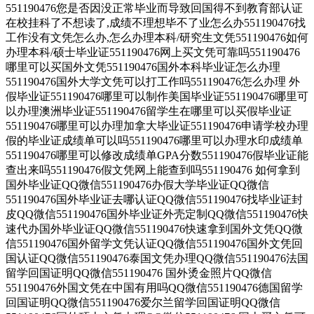
551190476您是否因没正常毕业而导致回国得不到教育部认证
在校挂科了不想读了,成绩不理想毕不了业怎么办551190476找
工作没有文凭怎么办,怎么办理本科/研究生文凭551190476如何
办理本科/硕士毕业证551190476网上买文凭可靠吗551190476
哪里可以买国外文凭551190476国外本科毕业证怎么办理
551190476国外大学文凭可以打工作吗551190476怎么办理 外
假毕业证551190476哪里可以制作美国毕业证551190476哪里可
以办理澳洲毕业证551190476留学生在哪里可以买假毕业证
551190476哪里可以办理加拿大毕业证551190476申请学校办理
假的毕业证成绩单可以吗551190476哪里可以办理水印成绩单
551190476哪里可以修改成绩单GPA分数551190476假毕业证能
查出来吗551190476假文凭网上能查到吗551190476 如何拿到
国外毕业证QQ微信551190476办假大学毕业证QQ微信
551190476国外毕业证去哪认证QQ微信551190476找毕业证封
皮QQ微信551190476国外毕业证外壳定制QQ微信551190476快
速代办国外毕业证QQ微信551190476快速拿到国外文凭QQ微
信551190476国外留学文凭认证QQ微信551190476国外文凭回
国认证QQ微信551190476泰国文凭办理QQ微信551190476法国
留学回国证明QQ微信551190476 国外烫金照片QQ微信
551190476外国文凭在中国有用吗QQ微信551190476德国留学
回国证明QQ微信551190476爱尔兰留学回国证明QQ微信