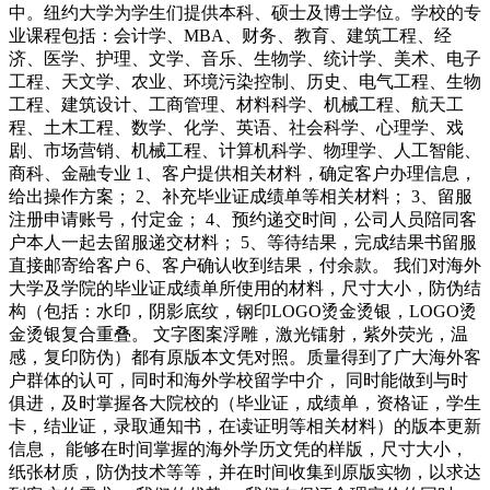
中。纽约大学为学生们提供本科、硕士及博士学位。学校的专
业课程包括：会计学、MBA、财务、教育、建筑工程、经
济、医学、护理、文学、音乐、生物学、统计学、美术、电子
工程、天文学、农业、环境污染控制、历史、电气工程、生物
工程、建筑设计、工商管理、材料科学、机械工程、航天工
程、土木工程、数学、化学、英语、社会科学、心理学、戏
剧、市场营销、机械工程、计算机科学、物理学、人工智能、
商科、金融专业 1、客户提供相关材料，确定客户办理信息，
给出操作方案； 2、补充毕业证成绩单等相关材料； 3、留服
注册申请账号，付定金； 4、预约递交时间，公司人员陪同客
户本人一起去留服递交材料； 5、等待结果，完成结果书留服
直接邮寄给客户 6、客户确认收到结果，付余款。 我们对海外
大学及学院的毕业证成绩单所使用的材料，尺寸大小，防伪结
构（包括：水印，阴影底纹，钢印LOGO烫金烫银，LOGO烫
金烫银复合重叠。 文字图案浮雕，激光镭射，紫外荧光，温
感，复印防伪）都有原版本文凭对照。质量得到了广大海外客
户群体的认可，同时和海外学校留学中介， 同时能做到与时
俱进，及时掌握各大院校的（毕业证，成绩单，资格证，学生
卡，结业证，录取通知书，在读证明等相关材料）的版本更新
信息， 能够在时间掌握的海外学历文凭的样版，尺寸大小，
纸张材质，防伪技术等等，并在时间收集到原版实物，以求达