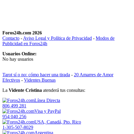
Foros24h.com 2026
Contacto
-
Aviso Legal y Política de Privacidad
-
Modos de
Publicidad en Foros24h
Usuarios Online:
No hay usuarios
Tarot sí o no: cómo hacer una tirada
-
20 Amarres de Amor
Efectivos
-
Videntes Buenas
La
Vidente Cristina
atenderá tus consultas:
Línea Directa
806 499 281
Visa y PayPal
954 040 256
USA, Canadá, Pto. Rico
1-305-507-8029
Argentina