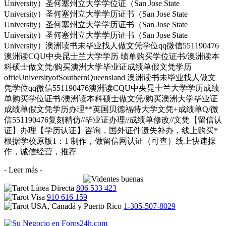
University）圣何塞州立大学学位证（San Jose State
University）圣何塞州立大学学历证书（San Jose State
University）圣何塞州立大学学历证书（San Jose State
University）圣何塞州立大学学历证书（San Jose State
University）澳洲读书未毕业找人做文凭学位qq微信551190476
澳洲读CQU中央昆士兰大学学历 绩单购买学位证书/澳洲读本
科硕士做文凭/购买澳洲大学毕业证成绩单假文凭学历
offieUniversityofSouthernQueensland 澳洲读书未毕业找人做文
凭学位qq微信551190476澳洲读CQU中央昆士兰大学学历成绩
单购买学位证书/澳洲读本科硕士做文凭/购买澳洲大学毕业证
成绩单假文凭学历办理**英国贝德福特大学文凭+成绩单Q/微
信551190476复刻精仿//毕业证办理//成绩单修改//文凭【留信认
证】办理【学历认证】咨询，国外证件遗失补办，线上购买*
根据学校原版1：1 制作，做留信网认证（可查）线上快速操
作，诚信经营，推荐
- Leer más -
806 533 423
910 616 159
1-305-507-8029