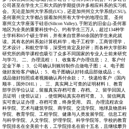
公司甚至在学生大三和大四的学期提供许多相应科系的实习机
会。无论是加州大学系统(UC)，还是加州州立大学系统(CSU),
圣何塞州立大学都占据着加州所有大学中的地理位置。 圣何
塞州立大学座落于硅谷(Silicon Valley), 于附近的旧金山-圣何塞
地区为全美的重要科技中心。约有学生三万人，超过134种学
士学科和65个硕士学科，并有来自世界60余国的学生来此就
读。其有名的科系如计算机科学，电子工程学，工商管理学，
艺术设计，和航空学等，深受性肯定及好评；而各种大学部和
研究所的商学课程也吸引了众多不同国家的专业人士前来研究
与学习。 二、办理流程： 1、收集客户办理信息； 2、客户付
定金下单； 3、公司确认到账转制作点做电子图； 4、电子图
做好发给客户确认； 5、电子图确认好转成品部做成品； 6、
成品做好拍照或者视频确认再付余款； 7、快递给客户（国内
顺丰，国外DHL）。 三、真实网上可查的证明材料 1、教育
部学历学位认证，留服真实存档可查，存档。 2、留学回国人
员证明（使馆认证），使馆网站真实存档可查。 3、留信网真
实可查认证办理，存档可查，终身受用。 四、办理流程农业
科学院、艺术与建筑学院、商学院、交流学院、地球及物质科
学院、教育学院、工程学院、健康与人类发展学院、信息工程
与科学学院、人文学院、护理学院、科学学院等。学校的教育
学院排名在全美前十名，工学院排名在前十五名，且继续攀升