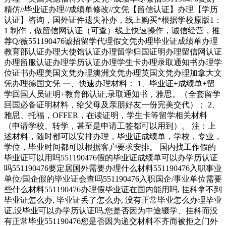
精仿//毕业证办理//成绩单修改//文凭【留信认证】办理【学历
认证】咨询，国外证件遗失补办，线上购买*根据学校原版1：
1 制作，做留信网认证（可查）线上快速操作，诚信经营，推
荐Q/薇551190476诚招留学代理假文凭办理毕业证成绩单办理
教育部认证办理大使馆认证办理留学归国证明办理留信网认证
办理留服认证办理学历认证办理学生卡办理录取通知书办理学
位证书办理美国文凭办理澳洲文凭办理英国文凭办理加拿大文
凭办理德国文凭 一、快速办理材料： 1、毕业证+成绩单+留
学回国人员证明+教育部认证,录取通知书，雅思。（全套留学
回国必备证明材料，给父母及亲朋好友一份完美交代）； 2、
雅思、托福，OFFER，在读证明，学生卡等留学相关材料
（申请学校、转学，甚至是申请工签都可以用到）。 注：上
述材料，随时都可以安排办理，毕业证成绩单，学校，专业，
学位，毕业时间都可以根据客户要求安排。 国内找工作假的
毕业证可以用吗551190476假的毕业证成绩单可以办学历认证
吗551190476要定居国外需要办理什么材料551190476入职事业
单位/国企假的毕业证会查吗551190476入职国企/事业单位需要
些什么材料551190476办理假毕业证在国内能用吗, 挂科拿不到
毕业证怎么办, 毕业证丢了怎么办, 没有正常毕业怎么办理毕业
证,没毕业可以办学历认证吗,您是否因为中途辍学、挂科而没
有正常毕业551190476您是否因为递交材料不齐而被拒之门外