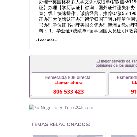
办理**英国格林多大学文凭+成绩单Q/微信55119
证】办理【学历认证】咨询，国外证件遗失补办，
查）线上快速操作，诚信经营，推荐Q/薇5511
证办理大使馆认证办理留学归国证明办理留信网
书办理学位证书办理美国文凭办理澳洲文凭办理
料： 1、毕业证+成绩单+留学回国人员证明+
料，给父母及亲朋好友一份完美交代）； 2、雅
- Leer más -
请学校、转学，甚至是申请工签都可以用到）。
校，专业，学位，毕业时间都可以根据客户要求安排
业证成绩单可以办学历认证吗551190476要定居
毕业证会查吗551190476入职国企/事业单位需要
不到毕业证怎么办, 毕业证丢了怎么办, 没有正
中途辍学、挂科而没有正常毕业551190476您是
常毕业而导致回国得不到教育部认证在校挂科了不想
有文凭怎么办,怎么办理本科/研究生文凭5511904
551190476哪里可以买国外文凭551190476
806 533 423
91
551190476怎么办理 外假毕业证55119047
551190476留学生在哪里可以买假毕业证55119
的毕业证成绩单可以吗551190476哪里可以办理水
551190476假毕业证能查出来吗551190476假
551190476办假大学毕业证QQ微信55119047
TEMAS RELACIONADOS:
551190476国外毕业证外壳定制QQ微信55119
凭QQ微信551190476国外留学文凭认证QQ微信55
理QQ微信551190476法国留学回国证明QQ微信55