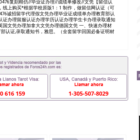
0476复刻精仿//毕业证办理//成绩单修改//文凭【留信认
线上购买*根据学校原版1：1 制作，做留信网认证（可
90476诚招留学代理假文凭办理毕业证成绩单办理教育部认
认证办理留服认证办理学历认证办理学生卡办理录取通知
英国文凭办理加拿大文凭办理德国文凭 一、快速办理材
教育部认证,录取通知书，雅思。（全套留学回国必备证明材
思、托福，OFFER，在读证明，学生卡等留学相关材料（申
 注：上述材料，随时都可以安排办理，毕业证成绩单，学
。 国内找工作假的毕业证可以用吗551190476假的毕
国外需要办理什么材料551190476入职事业单位/国企假的
些什么材料551190476办理假毕业证在国内能用吗, 挂科拿
常毕业怎么办理毕业证,没毕业可以办学历认证吗,您是否因为
否因为递交材料不齐而被拒之门外551190476您是否因没正
读了,成绩不理想毕不了业怎么办551190476找工作没
76如何办理本科/硕士毕业证551190476网上买文凭可靠吗
国外本科毕业证怎么办理551190476国外大学文凭可以打工作吗
0 616 159
1-305-507-8029
6哪里可以制作美国毕业证551190476哪里可以办理澳洲毕业证
0476哪里可以办理加拿大毕业证551190476申请学校办理假
印成绩单551190476哪里可以修改成绩单GPA分数
文凭网上能查到吗551190476 如何拿到国外毕业证QQ微信
6国外毕业证去哪认证QQ微信551190476找毕业证封皮QQ微信
0476快速代办国外毕业证QQ微信551190476快速拿到国外文
1190476国外文凭回国认证QQ微信551190476泰国文凭办
1190476 国外烫金照片QQ微信551190476外国文凭在中国