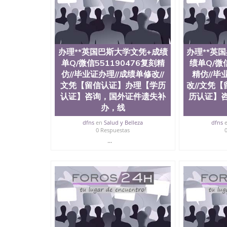
真实可查认证办理，存档可查，终身受用。 四
院、地球及物质科学院、教育学院、工程学院、
护理学院、科学学院等。学校的教育学院排名在
约大学为学生们提供本科、硕士及博士学位。学
程、经济、医学、护理、文学、音乐、生物学、
制、历史、电气工程、生物工程、建筑设计、工
办理**英国巴斯大学文凭+成绩
办理**英
学、化学、英语、社会科学、心理学、戏剧、市
单Q/微信551190476复刻精
绩单Q/微信
科、金融专业 1、客户提供相关材料，确定客户
仿//毕业证办理//成绩单修改//
精仿//毕
料； 3、留服注册申请账号，付定金； 4、预
文凭【留信认证】办理【学历
改//文凭
5、等待结果，完成结果书留服直接邮寄给客户 
认证】咨询，国外证件遗失补
历认证】
毕业证成绩单所使用的材料，尺寸大小，防伪结构
办，线
烫金烫银复合重叠。 文字图案浮雕，激光镭射
得到了广大海外客户群体的认可，同时和海外学
dfns
en
Salud y Belleza
dfns
（毕业证，成绩单，资格证，学生卡，结业证，
0 Respuestas
够在时间掌握的海外学历文凭的样版，尺寸大小
...
以求达到客户的需求。 我们的优势： 我们在保
优化，为您倾情诠释什么是高性价比。 咨询顾问：Sam q
成绩单、教育部认证,录取通知书，雅思，留学回
公司专业制作、办理、仿制、成绩单文凭、改成
文凭、假文凭假毕业证假学历书制作、假制作、
认证、留服认证、使馆认证、使馆证明、使馆留
认证、留学生学历认证、留学生学位认证、英国
历、新西兰学历认证等q:551190476 微信：55119