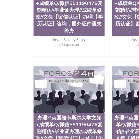
+成绩单Q/微信551190476复
+成绩单Q/
线上快速操作，诚信经营，推荐
刻精仿//毕业证办理//成绩单修
刻精仿//
改//文凭【留信认证】办理【学
改//文凭
历认证】咨询，国外证件遗失
历认证】
补办
dfns
en
Salud y Belleza
dfns
0 Respuestas
...
办理**英国纽卡斯尔大学文凭
办理**英
+成绩单Q/微信551190476复
单Q/微信5
刻精仿//毕业证办理//成绩单修
仿//毕业证
改//文凭【留信认证】办理【学
文凭【留