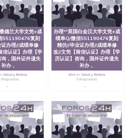
、办理流程农业科学院、艺术与建筑学院、商学院、交流学
健康与人类发展学院、信息工程与科学学院、人文学院、
全美前十名，工学院排名在前十五名，且继续攀升中。纽
校的专业课程包括：会计学、MBA、财务、教育、建筑工
统计学、美术、电子工程、天文学、农业、环境污染控
商管理、材料科学、机械工程、航天工程、土木工程、数
国桑德兰大学文凭+成
办理**英国白金汉大学文凭+成
场营销、机械工程、计算机科学、物理学、人工智能、商
551190476复刻
绩单Q/微信551190476复刻
办理信息，给出操作方案； 2、补充毕业证成绩单等相关材
业证办理//成绩单修
精仿//毕业证办理//成绩单修
约递交时间，公司人员陪同客户本人一起去留服递交材料；
【留信认证】办理【学
改//文凭【留信认证】办理【学
6、客户确认收到结果，付余款。 我们对海外大学及学院的
咨询，国外证件遗失
历认证】咨询，国外证件遗失
（包括：水印，阴影底纹，钢印LOGO烫金烫银，LOGO
补办，
补办，
，紫外荧光，温感，复印防伪）都有原版本文凭对照。质量
校留学中介， 同时能做到与时俱进，及时掌握各大院校的
en
Salud y Belleza
dfns
en
Salud y Belleza
录取通知书，在读证明等相关材料）的版本更新信息， 能
0 Respuestas
0 Respuestas
，纸张材质，防伪技术等等，并在时间收集到原版实物，
...
...
证合理定价的同时，坚持较高性价比，通过品质和效率不断
/微信:551190476 Q/微信:551190476办理毕业证
国证明.
绩、教育部学历学位认证、毕业证、成绩单、文凭、学历
办理、仿制学位证书、毕业证文凭、文凭毕业证、毕业证
学回国人员证明、留学生认证、学历认证、文凭认证学位
文凭学历、美国文凭学历、澳洲文凭学历、加拿大文凭学
0476 圣何塞州立大学毕业证（San Jose State