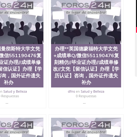
551190476爱尔兰留学回国证明QQ微信551190476国外
QQ微信551190476买国外文凭质量QQ微信551190476国
学文凭真制作QQ微信551190476办国外文凭可找工作QQ微
476办理国外毕业证价格QQ微信551190476国外编号查询QQ
51190476办国外可查文凭QQ微信551190476网上购买真
机构QQ微信551190476 国外资格证书办理QQ微信
76海外文凭认证办理QQ微信551190476 圣何塞州立大学
为“圣荷西州立大学”）成立于1857年，简称SJSU，是加州历史悠久的大
国曼彻斯特大学文凭
办理**英国德蒙福特大学文凭
市San Jose中心，占地154公顷。它是一所位于加利
微信551190476复
+成绩单Q/微信551190476复
业率，全美名列前茅的毕业薪资，浓厚的多元化学术氛
毕业证办理//成绩单修
刻精仿//毕业证办理//成绩单修
选为全美50强公立综合性大学，每年有来自世界各地的成
在世界上享有学术地位、声誉、实习机会和影响力的高等教
【留信认证】办理【学
改//文凭【留信认证】办理【学
。其计算机系与会计系更是在当今美国大学教学排名中表
咨询，国外证件遗失
历认证】咨询，国外证件遗失
硅谷中心得到工作机会。许多硅谷公司甚至在学生大三和
补办
补办
大学系统(UC)，还是加州州立大学系统(CSU), 圣何
州立大学座落于硅谷(Silicon Valley), 于附近的旧
en
Salud y Belleza
dfns
en
Salud y Belleza
0 Respuestas
0 Respuestas
生三万人，超过134种学士学科和65个硕士学科，并有来
...
...
如计算机科学，电子工程学，工商管理学，艺术设计，和航
究所的商学课程也吸引了众多不同国家的专业人士前来研
息； 2、客户付定金下单； 3、公司确认到账转制作点做电
图确认好转成品部做成品； 6、成品做好拍照或者视频确认
L）。 三、真实网上可查的证明材料 1、教育部学历学位认
员证明（使馆认证），使馆网站真实存档可查。 3、留信网