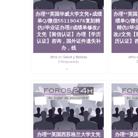
University）圣何塞州立大学毕业证（San Jose St
University）圣何塞州立大学成绩单（San Jose Sta
办理**英国华威大学文凭+成绩
办理**英
University）圣何塞州立大学成绩单（San Jose S
State University）圣何塞州立大学（San Jose St
单Q/微信551190476复刻精
绩单Q/微信
University）圣何塞州立大学（ San Jose State Un
仿//毕业证办理//成绩单修改//
精仿//毕
圣何塞州立大学文凭（San Jose State Universit
文凭【留信认证】办理【学历
改//文凭
圣何塞州立大学文凭（San Jose State Universit
认证】咨询，国外证件遗失补
历认证】
塞州立大学学历（San Jose State University）
办，线
大学学历（San Jose State University）圣何塞
（San Jose State University）圣何塞州立大学（S
dfns
en
Salud y Belleza
dfns
State University）圣何塞州立大学学位证（San J
0 Respuestas
State University）圣何塞州立大学学位证（San Jos
...
University）圣何塞州立大学（San Jose State Un
何塞州立大学（San Jose State University）圣
立大学学位证（San Jose State University）圣
立大学结业证（San Jose State University）圣
立大学学位证（San Jose State University）圣
立大学学历证书（San Jose State University）
塞州立大学学历证书（San Jose State Unive
读CQU中央昆士兰大学学历 绩单购买学位证书
学历offieUniversityofSouthernQueens
央昆士兰大学学历成绩单购买学位证书/澳洲读
理**英国格林多大学文凭+成绩单Q/微信551190
办理**英国西苏格兰大学文凭
办理**英
办理【学历认证】咨询，国外证件遗失补办，线上