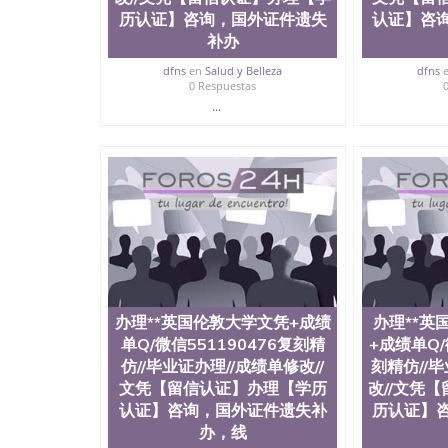
历认证】咨询，国外证件遗失
认证】咨
补办
dfns
en
Salud y Belleza
dfns
0 Respuestas
...
办理**英国伦敦大学文凭+成绩
办理**英
单Q/微信551190476复刻精
+成绩单Q/
仿//毕业证办理//成绩单修改//
刻精仿//
文凭【留信认证】办理【学历
改//文凭
认证】咨询，国外证件遗失补
历认证】
办，线