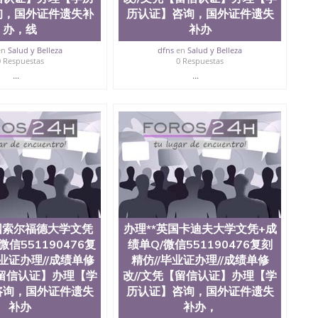
询，国外证件遗失补
历认证】咨询，国外证件遗失
办，线
补办
en
Salud y Belleza
dfns
en
Salud y Belleza
0 Respuestas
0 Respuestas
...
...
国索尔福德大学文凭
办理**英国卡迪夫大学文凭+成
微信551190476复
绩单Q/微信551190476复刻
毕业证办理//成绩单修
精仿//毕业证办理//成绩单修
【留信认证】办理【学
改//文凭【留信认证】办理【学
咨询，国外证件遗失
历认证】咨询，国外证件遗失
补办
补办，