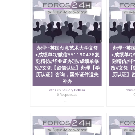
有用吗QQ微信551190476德国留学回国证明QQ微信
硕士文凭办理QQ微信551190476 网上买文凭可靠吗
外本科毕业证怎么办理QQ微信551190476国外大
信551190476国外大学有毕业证QQ微信551190
微信551190476办理国外文凭要交定金吗QQ微信5
文凭可信吗QQ微信551190476学士学位证书查询
551190476如何办理学历认证QQ微信5511904
（San Jose State University, 又译
办理**英国创意艺术大学文凭
办理**英
学之一，也是美西地区的公立大学之一。位于圣何塞
+成绩单Q/微信551190476复
+成绩单Q/
福尼亚州的著名综合性公立大学，它以极高的就
刻精仿//毕业证办理//成绩单修
刻精仿//
围，杰出的本科教育质量，被《福克斯》杂志评
百上千的海外学生前往求学。 至今，这是一所
改//文凭【留信认证】办理【学
改//文凭
育机构，并获誉为美国本科教育质量的核心代表
历认证】咨询，国外证件遗失
历认证】
现优异。其毕业生大多可以在其所处地域的世界
补办
大四的学期提供许多相应科系的实习机会。无论是加州
塞州立大学都占据着加州所有大学中的地理位置。 圣何塞
dfns
en
Salud y Belleza
dfns
0 Respuestas
金山-圣何塞地区为全美的重要科技中心。约有学
...
自世界60余国的学生来此就读。其有名的科系
空学等，深受性肯定及好评；而各种大学部和研
究与学习。 二、办理流程： 1、收集客户办理信
子图； 4、电子图做好发给客户确认； 5、电子
再付余款； 7、快递给客户（国内顺丰，国外DH
证，留服真实存档可查，存档。 2、留学回国人