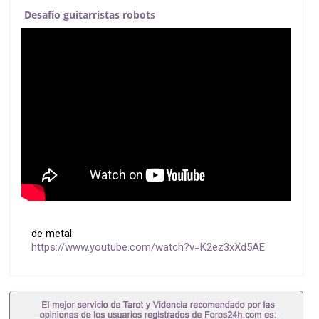
Desafío guitarristas robots
de metal:
https://www.youtube.com/watch?v=K2ez3xXd5AE