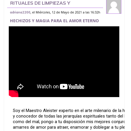
RITUALES DE LIMPIEZAS Y
PROSPERIDAD EN EL AMOR Y LA VIDA
, el Miércoles, 12 de Mayo de 2021 a las 16:32h
adriana2200
HECHIZOS Y MAGIA PARA EL AMOR ETERNO
Soy el Maestro Aleister experto en el arte milenario de la hec
y conocedor de todas las jerarquías espirituales tanto del bie
como del mal, pongo a tu disposición mis mejores conjuros 
amarres de amor para atraer, enamorar y doblegar a tu plena