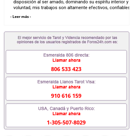
disposición al ser amado, dominando su espíritu interior y su
voluntad, mis trabajos son altamente efectivos, confiables,
poderosos y discretos llama ahora y veras los resultados.
- Leer más -
Teléfono:+1 202 470 6360 WhatsApp:+1 202 640 6161
Correo Electrónico: maestroaleister@hotmail.com
PaginaWeb: https://maestroaleister.com/
Facebook: https://www.facebook.com/maestroaleister/
Canal YouTube: “Ocultismo y Hechicería Practica”
https://www.youtube.com/channel/UC4Q7b3GYe0Ub41X1Zn
806 533 423
910 616 159
1-305-507-8029