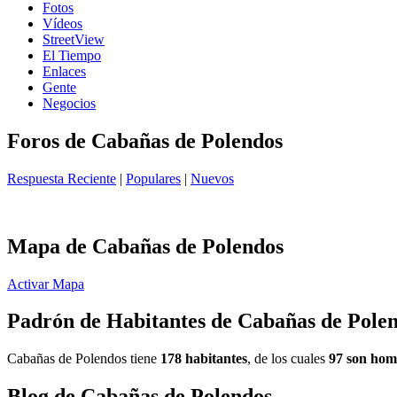
Fotos
Vídeos
StreetView
El Tiempo
Enlaces
Gente
Negocios
Foros de Cabañas de Polendos
Respuesta Reciente
|
Populares
|
Nuevos
Mapa de Cabañas de Polendos
Activar Mapa
Padrón de Habitantes de Cabañas de Pole
Cabañas de Polendos tiene
178 habitantes
, de los cuales
97 son hom
Blog de Cabañas de Polendos