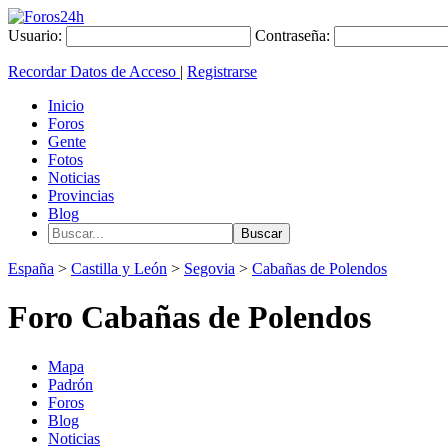
Usuario:
Contraseña:
Recordar Datos de Acceso
|
Registrarse
Inicio
Foros
Gente
Fotos
Noticias
Provincias
Blog
España
>
Castilla y León
>
Segovia
>
Cabañas de Polendos
Foro Cabañas de Polendos
Mapa
Padrón
Foros
Blog
Noticias