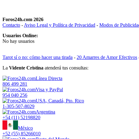
Foros24h.com 2026
Contacto
-
Aviso Legal y Política de Privacidad
-
Modos de Publicida
Usuarios Online:
No hay usuarios
Tarot sí o no: cómo hacer una tirada
-
20 Amarres de Amor Efectivos
La
Vidente Cristina
atenderá tus consultas:
Línea Directa
806 499 281
Visa y PayPal
954 040 256
USA, Canadá, Pto. Rico
1-305-507-8029
Argentina
+54 (11) 52198820
México
+52 (55) 85266010