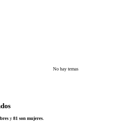
No hay temas
ndos
bres
y
81 son mujeres
.