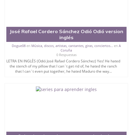
José Rafael Cordero Sánchez Odió Odió version
inglés
Dogue08
en
Música, discos, artistas, cantantes, giras, conciertos...
en
A
Coruña
0 Respuestas
LETRA EN INGLÉS (Odió José Rafael Cordero Sánchez) Yes! He hated
the stench of my pillow that I can´t get rid of, he hated the ranch
that I can´t even put together, he hated Maduro the way...