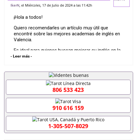
, el Miércoles, 17 de Julio de 2024 a las 11:42h
IkerN
¡Hola a todos!
Quiero recomendarles un artículo muy útil que
encontré sobre las mejores academias de inglés en
Valencia.
Es ideal para quienes buscan mejorar su inglés en la
- Leer más -
ciudad.
Pueden leer más detalles aquí:
Las cinco mejores
academias de inglés en Valencia
.
¡Espero que les sea útil!
806 533 423
910 616 159
1-305-507-8029