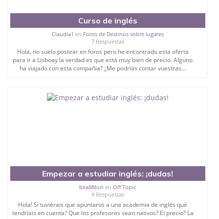
Curso de inglés
Claudia1
en
Foros de Destinos sobre lugares
7 Respuestas
Hola, no suelo postear en foros pero he encontrado esta oferta
para ir a Lisboay la verdad es que está muy bien de precio. Alguno
ha viajado con esta compañia? ¿Me podrías contar vuestras...
Empezar a estudiar inglés: ¡dudas!
bea88bcn
en
Off Topic
9 Respuestas
Hola! Si tuviérais que apuntaros a una academia de inglés qué
tendríais en cuenta? Que los profesores sean nativos? El precio? La