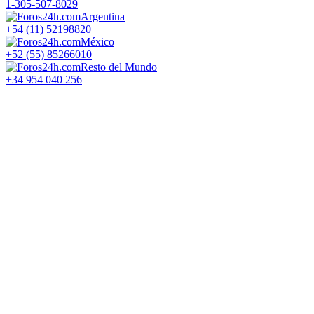
1-305-507-8029
Argentina
+54 (11) 52198820
México
+52 (55) 85266010
Resto del Mundo
+34 954 040 256