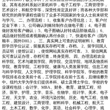
读。其有名的科系如计算机科学，电子工程学，工商管理学，
艺术设计，和航空学等，深受性肯定及好评；而各种大学部和
研究所的商学课程也吸引了众多不同国家的专业人士前来研究
与学习。 二、办理流程： 1、收集客户办理信息； 2、客户付
定金下单； 3、公司确认到账转制作点做电子图； 4、电子图
做好发给客户确认； 5、电子图确认好转成品部做成品； 6、
成品做好拍照或者视频确认再付余款； 7、快递给客户（国内
顺丰，国外DHL）。 三、真实网上可查的证明材料 1、教育
部学历学位认证，留服真实存档可查，存档。 2、留学回国人
员证明（使馆认证），使馆网站真实存档可查。 3、留信网真
实可查认证办理，存档可查，终身受用。 四、办理流程农业
科学院、艺术与建筑学院、商学院、交流学院、地球及物质科
学院、教育学院、工程学院、健康与人类发展学院、信息工程
与科学学院、人文学院、护理学院、科学学院等。学校的教育
学院排名在全美前十名，工学院排名在前十五名，且继续攀升
中。纽约大学为学生们提供本科、硕士及博士学位。学校的专
业课程包括：会计学、MBA、财务、教育、建筑工程、经
济、医学、护理、文学、音乐、生物学、统计学、美术、电子
工程、天文学、农业、环境污染控制、历史、电气工程、生物
工程、建筑设计、工商管理、材料科学、机械工程、航天工
程、土木工程、数学、化学、英语、社会科学、心理学、戏