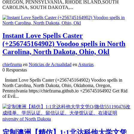
OREGON, PENNSYLVANIA, RHODE ISLAND,SOUTH
CAROLINA, SOUTH DAKOTA,...
Instant Love Spells Caster
(+256745164902) Voodoo spells in North
Carolina, North Dakota, Ohio, Okl
chiefzuma
en
Noticias de Actualidad
en
Asturias
0 Respuestas
Instant Love Spells Caster (+256745164902) Voodoo spells in
North Carolina, North Dakota, Ohio, Oklahoma, Oregon,
Pennsylvania https://chiefzuma.github.io +256745164902 Get Rid
of Evil...
定制澳洲【精仿】1:1北达科他大学文凭