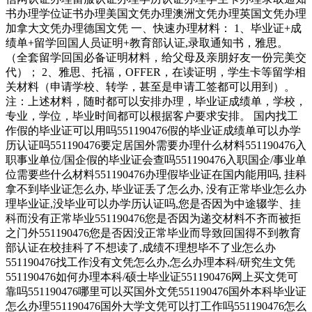
书办理学位证书办理美国文凭办理澳洲文凭办理英国文凭办理
加拿大文凭办理德国文凭 一、快速办理材料： 1、毕业证+成
绩单+留学回国人员证明+教育部认证,录取通知书，雅思。
（全套留学回国必备证明材料，给父母及亲朋好友一份完美交
代）； 2、雅思、托福，OFFER，在读证明，学生卡等留学相
关材料（申请学校、转学，甚至是申请工签都可以用到）。
注：上述材料，随时都可以安排办理，毕业证成绩单，学校，
专业，学位，毕业时间都可以根据客户要求安排。 国内找工
作假的毕业证可以用吗551190476假的毕业证成绩单可以办学
历认证吗551190476要定居国外需要办理什么材料551190476入
职事业单位/国企假的毕业证会查吗551190476入职国企/事业单
位需要些什么材料551190476办理假毕业证在国内能用吗, 挂科
拿不到毕业证怎么办, 毕业证丢了怎么办, 没有正常毕业怎么办
理毕业证,没毕业可以办学历认证吗,您是否因为中途辍学、挂
科而没有正常毕业551190476您是否因为递交材料不齐而被拒
之门外551190476您是否因没正常毕业而导致回国得不到教育
部认证在校挂科了不想读了,成绩不理想毕不了业怎么办
551190476找工作没有文凭怎么办,怎么办理本科/研究生文凭
551190476如何办理本科/硕士毕业证551190476网上买文凭可
靠吗551190476哪里可以买国外文凭551190476国外本科毕业证
怎么办理551190476国外大学文凭可以打工作吗551190476怎么