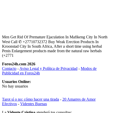
Men Get Rid Of Premature Ejaculation In Mafikeng City In North
West Call ✆ +27710732372 Buy Weak Erection Products In
Kroonstad City In South Africa, After a short time using herbal
Penis Enlargement products made from the natural raw herbals
(+2771
Foros24h.com 2026
Contacto
-
Aviso Legal y Política de Privacidad
-
Modos de
Publicidad en Foros24h
Usuarios Online:
No hay usuarios
Tarot sí o no: cómo hacer una tirada
-
20 Amarres de Amor
Efectivos
-
Videntes Buenas
La
Vidente Cristina
atenderá tus consultas: