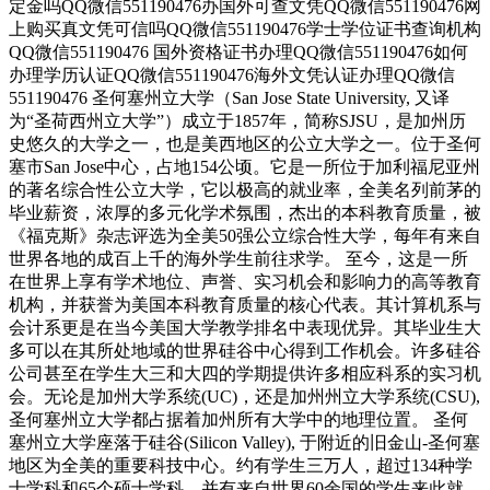
定金吗QQ微信551190476办国外可查文凭QQ微信551190476网
上购买真文凭可信吗QQ微信551190476学士学位证书查询机构
QQ微信551190476 国外资格证书办理QQ微信551190476如何
办理学历认证QQ微信551190476海外文凭认证办理QQ微信
551190476 圣何塞州立大学（San Jose State University, 又译
为“圣荷西州立大学”）成立于1857年，简称SJSU，是加州历
史悠久的大学之一，也是美西地区的公立大学之一。位于圣何
塞市San Jose中心，占地154公顷。它是一所位于加利福尼亚州
的著名综合性公立大学，它以极高的就业率，全美名列前茅的
毕业薪资，浓厚的多元化学术氛围，杰出的本科教育质量，被
《福克斯》杂志评选为全美50强公立综合性大学，每年有来自
世界各地的成百上千的海外学生前往求学。 至今，这是一所
在世界上享有学术地位、声誉、实习机会和影响力的高等教育
机构，并获誉为美国本科教育质量的核心代表。其计算机系与
会计系更是在当今美国大学教学排名中表现优异。其毕业生大
多可以在其所处地域的世界硅谷中心得到工作机会。许多硅谷
公司甚至在学生大三和大四的学期提供许多相应科系的实习机
会。无论是加州大学系统(UC)，还是加州州立大学系统(CSU),
圣何塞州立大学都占据着加州所有大学中的地理位置。 圣何
塞州立大学座落于硅谷(Silicon Valley), 于附近的旧金山-圣何塞
地区为全美的重要科技中心。约有学生三万人，超过134种学
士学科和65个硕士学科，并有来自世界60余国的学生来此就