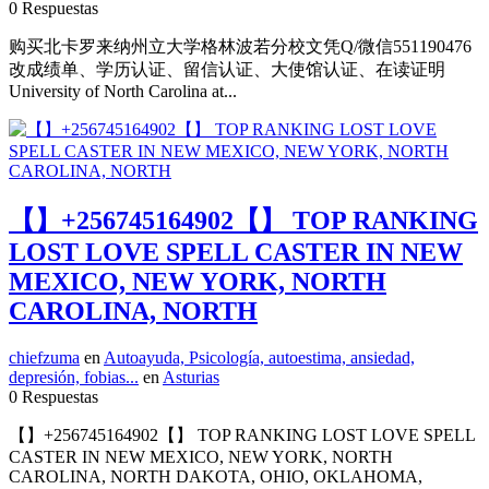
0 Respuestas
购买北卡罗来纳州立大学格林波若分校文凭Q/微信551190476
改成绩单、学历认证、留信认证、大使馆认证、在读证明
University of North Carolina at...
【】+256745164902【】 TOP RANKING
LOST LOVE SPELL CASTER IN NEW
MEXICO, NEW YORK, NORTH
CAROLINA, NORTH
chiefzuma
en
Autoayuda, Psicología, autoestima, ansiedad,
depresión, fobias...
en
Asturias
0 Respuestas
【】+256745164902【】 TOP RANKING LOST LOVE SPELL
CASTER IN NEW MEXICO, NEW YORK, NORTH
CAROLINA, NORTH DAKOTA, OHIO, OKLAHOMA,