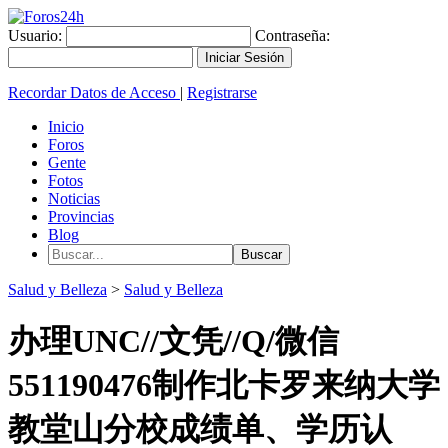
Usuario:
Contraseña:
Recordar Datos de Acceso
|
Registrarse
Inicio
Foros
Gente
Fotos
Noticias
Provincias
Blog
Salud y Belleza
>
Salud y Belleza
办理UNC//文凭//Q/微信
551190476制作北卡罗来纳大学
教堂山分校成绩单、学历认