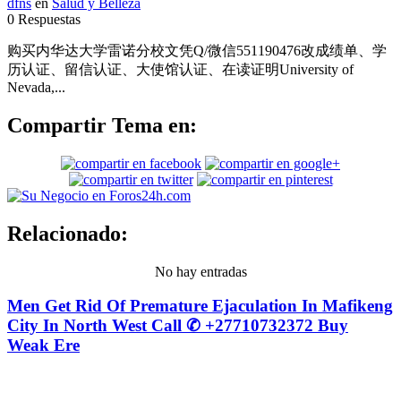
dfns
en
Salud y Belleza
0 Respuestas
购买内华达大学雷诺分校文凭Q/微信551190476改成绩单、学
历认证、留信认证、大使馆认证、在读证明University of
Nevada,...
Compartir Tema en:
Relacionado:
No hay entradas
Men Get Rid Of Premature Ejaculation In Mafikeng
City In North West Call ✆ +27710732372 Buy
Weak Ere