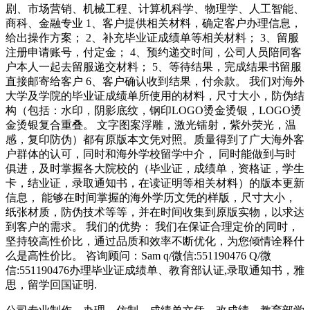
剧、市场营销、机械工程、计算机科学、物理学、人工智能、
商科、金融专业 1、客户提供相关材料，确定客户办理信息，
给出操作方案； 2、补充毕业证成绩单等相关材料； 3、留服
注册申请账号，付定金； 4、预约递交时间，公司人员陪同客
户本人一起去留服递交材料； 5、等待结果，完成结果书留服
直接邮寄给客户 6、客户确认收到结果，付余款。 我们对海外
大学及学院的毕业证成绩单所使用的材料，尺寸大小，防伪结
构（包括：水印，阴影底纹，钢印LOGO烫金烫银，LOGO烫
金烫银复合重叠。 文字图案浮雕，激光镭射，紫外荧光，温
感，复印防伪）都有原版本文凭对照。质量得到了广大海外客
户群体的认可，同时和海外学校留学中介， 同时能做到与时
俱进，及时掌握各大院校的（毕业证，成绩单，资格证，学生
卡，结业证，录取通知书，在读证明等相关材料）的版本更新
信息， 能够在时间掌握的海外学历文凭的样版，尺寸大小，
纸张材质，防伪技术等等，并在时间收集到原版实物，以求达
到客户的需求。 我们的优势： 我们在保证合理定价的同时，
坚持较高性价比，通过品质和效率不断优化，为您倾情诠释什
么是高性价比。 咨询顾问：Sam q/微信:551190476 Q/微
信:551190476办理毕业证成绩单、教育部认证,录取通知书，雅
思，留学回国证明.